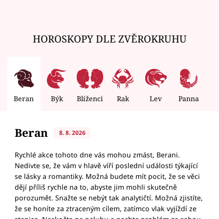
HOROSKOPY DLE ZVĚROKRUHU
Beran
Býk
Blíženci
Rak
Lev
Panna
V
Beran
8. 8. 2026
Rychlé akce tohoto dne vás mohou zmást, Berani.
Nedivte se, že vám v hlavě víří poslední události týkající
se lásky a romantiky. Možná budete mít pocit, že se věci
dějí příliš rychle na to, abyste jim mohli skutečně
porozumět. Snažte se nebýt tak analytičtí. Možná zjistíte,
že se honíte za ztraceným cílem, zatímco vlak vyjíždí ze