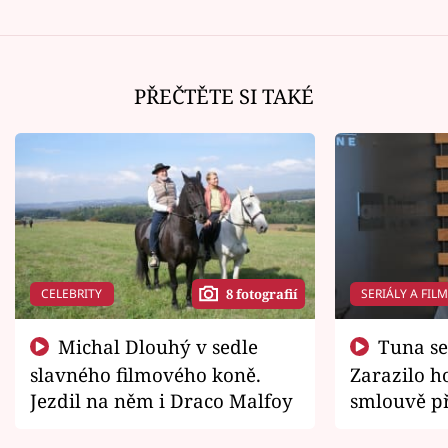
PŘEČTĚTE SI TAKÉ
CELEBRITY
SERIÁLY A FIL
8 fotografií
Michal Dlouhý v sedle
Tuna se chtěl vrátit domů.
slavného filmového koně.
Zarazilo ho
Jezdil na něm i Draco Malfoy
smlouvě př
zemřít