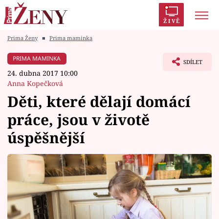
ŽIVĚ
Prima Ženy
■
Prima maminka
Trendy:
Polabí
Inspekce
Prostřeno!
AYTO?
PRIMA MAMINKA
SDÍLET
Módní alarm
Zrádci
Proměny
24. dubna 2017 10:00
Anna Kopečková
Děti, které dělají domácí
práce, jsou v životě
Témata
úspěšnější
Celebrity
Vztahy
Seriály