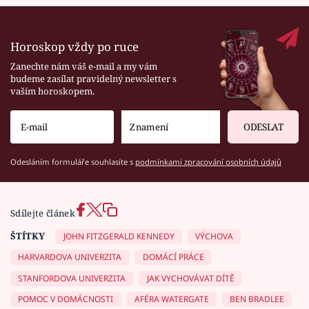
Horoskop vždy po ruce
Zanechte nám váš e-mail a my vám
budeme zasílat pravidelný newsletter s
vaším horoskopem.
ODESLAT
Odesláním formuláře souhlasíte s
podmínkami zpracování osobních údajů
Sdílejte článek
ŠTÍTKY
JOHN FITZGERALD KENNEDY
VÝCHOVA
HARVARDOVA UNIVERZITA
DOMÁCÍ PRÁCE
STANFORDOVA UNIVERZITA
JAK VYCHOVÁVAT DÍTĚ
POMOC V DOMÁCNOSTI
AFÉRA WATERGATE
BEN BRADLEE