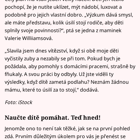
pochopí, že je nutíte uklízet, mýt nádobí, luxovat a
podobně pro jejich vlastní dobro. „Výzkum dává smysl,
ale máte představu, kolik úsilí stojí rodiče, aby děti
splnily svoje povinnosti?“, ptá se jedna z maminek
Valerie Williiamsová.
„Slavila jsem dnes vítězství, když si obě moje děti
vyčistily zuby a nezabily se při tom. Pokud bych je
požádala, aby pomohly s domácími pracemi, strašně by
fňukaly. A svou práci by odbyly. Už jste viděli ty
výsledky, když dítě zametá podlahu? Neznám žádnou
mámu, které to úsilí za to stojí,“ dodává.
Foto: iStock
Naučte dítě pomáhat. Teď hned!
Jenomže ono to není tak těžké, jak se na první pohled
zdá. Prvním důležitým úkolem pro vás je přenést se