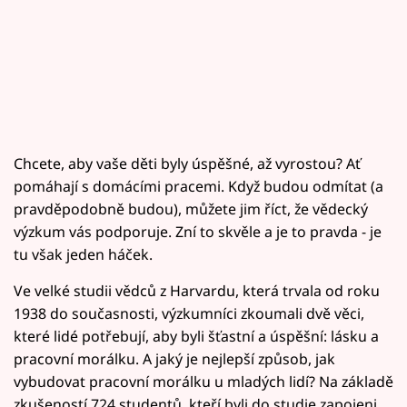
Chcete, aby vaše děti byly úspěšné, až vyrostou? Ať
pomáhají s domácími pracemi. Když budou odmítat (a
pravděpodobně budou), můžete jim říct, že vědecký
výzkum vás podporuje. Zní to skvěle a je to pravda - je
tu však jeden háček.
Ve velké studii vědců z Harvardu, která trvala od roku
1938 do současnosti, výzkumníci zkoumali dvě věci,
které lidé potřebují, aby byli šťastní a úspěšní: lásku a
pracovní morálku. A jaký je nejlepší způsob, jak
vybudovat pracovní morálku u mladých lidí? Na základě
zkušeností 724 studentů, kteří byli do studie zapojeni