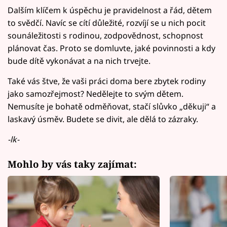
Dalším klíčem k úspěchu je pravidelnost a řád, dětem
to svědčí. Navíc se cítí důležité, rozvíjí se u nich pocit
sounáležitosti s rodinou, zodpovědnost, schopnost
plánovat čas. Proto se domluvte, jaké povinnosti a kdy
bude dítě vykonávat a na nich trvejte.
Také vás štve, že vaši práci doma bere zbytek rodiny
jako samozřejmost? Nedělejte to svým dětem.
Nemusíte je bohatě odměňovat, stačí slůvko „děkuji“ a
laskavý úsměv. Budete se divit, ale dělá to zázraky.
-lk-
Mohlo by vás taky zajímat: