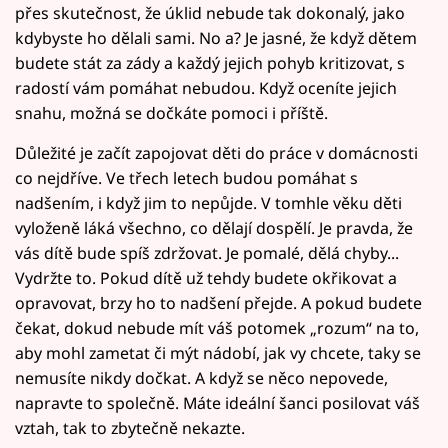
přes skutečnost, že úklid nebude tak dokonalý, jako
kdybyste ho dělali sami. No a? Je jasné, že když dětem
budete stát za zády a každý jejich pohyb kritizovat, s
radostí vám pomáhat nebudou. Když oceníte jejich
snahu, možná se dočkáte pomoci i příště.
Důležité je začít zapojovat děti do práce v domácnosti
co nejdříve. Ve třech letech budou pomáhat s
nadšením, i když jim to nepůjde. V tomhle věku děti
vyloženě láká všechno, co dělají dospělí. Je pravda, že
vás dítě bude spíš zdržovat. Je pomalé, dělá chyby...
Vydržte to. Pokud dítě už tehdy budete okřikovat a
opravovat, brzy ho to nadšení přejde. A pokud budete
čekat, dokud nebude mít váš potomek „rozum“ na to,
aby mohl zametat či mýt nádobí, jak vy chcete, taky se
nemusíte nikdy dočkat. A když se něco nepovede,
napravte to společně. Máte ideální šanci posilovat váš
vztah, tak to zbytečně nekazte.