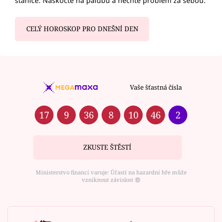
stanice. Naskočte na palubu a nechte problém za sebou.
CELÝ HOROSKOP PRO DNEŠNÍ DEN
Vaše šťastná čísla
17
9
36
8
10
46
2
ZKUSTE ŠTĚSTÍ
Ministerstvo financí varuje: Účastí na hazardní hře může
vzniknout závislost ⑱