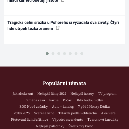
mladí kariéru obětují jistotě
Tragická čelní srážka u Pohořelic si vyžádala dva životy. Čtyři
lidé utrpěli těžká zranění
Populární témata
Jak zhubnout
Nejlepší filmy 2024
Nejlepší horory
TV program
Změna času
Partie
Počasí
Kdy budou volby
ZOO Nové začátky
Auto – katalog
7 pádů Honzy Dědka
Volby 2025
Svařené víno
Tatarák podle Pohlreicha
Aloe vera
Pěstování lichořeřišnice
Výpočet ascendentu
Tvarohové knedlíky
Nejlepší palačinky
Švestkový koláč