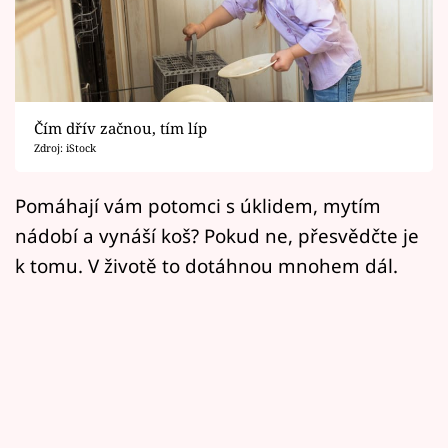
Horoskopy
Sledujte prima+
Filmový festival Karlovy Vary
Čím dřív začnou, tím líp
Pořady
Zdroj: iStock
Mámy sobě
Pomáhají vám potomci s úklidem, mytím
nádobí a vynáší koš? Pokud ne, přesvědčte je
Přihlášení
k tomu. V životě to dotáhnou mnohem dál.
Sledujte nás