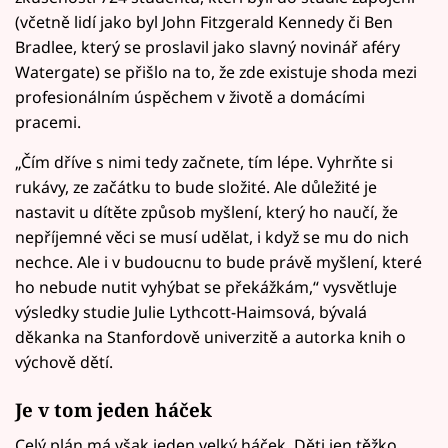
(včetně lidí jako byl John Fitzgerald Kennedy či Ben
Bradlee, který se proslavil jako slavný novinář aféry
Watergate) se přišlo na to, že zde existuje shoda mezi
profesionálním úspěchem v životě a domácími
pracemi.
„Čím dříve s nimi tedy začnete, tím lépe. Vyhrňte si
rukávy, ze začátku to bude složité. Ale důležité je
nastavit u dítěte způsob myšlení, který ho naučí, že
nepříjemné věci se musí udělat, i když se mu do nich
nechce. Ale i v budoucnu to bude právě myšlení, které
ho nebude nutit vyhýbat se překážkám,“ vysvětluje
výsledky studie Julie Lythcott-Haimsová, bývalá
děkanka na Stanfordově univerzitě a autorka knih o
výchově dětí.
Je v tom jeden háček
Celý plán má však jeden velký háček. Děti jen těžko