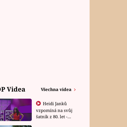
P Videa
Všechna videa
Heidi Janků
vzpomíná na svůj
šatník z 80. let -
Shopaholičky