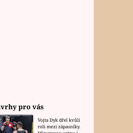
vrhy pro vás
Vojta Dyk dřel kvůli
roli mezi zápasníky.
Minutovou scénu jel