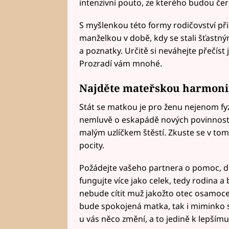
intenzivní pouto, ze kterého budou čerp
S myšlenkou této formy rodičovství při
manželkou v době, kdy se stali šťastným
a poznatky. Určitě si neváhejte přečíst
Prozradí vám mnohé.
Najděte mateřskou harmoni
Stát se matkou je pro ženu nejenom fyz
nemluvě o eskapádě nových povinností a
malým uzlíčkem štěstí. Zkuste se v tom
pocity.
Požádejte vašeho partnera o pomoc, dělt
fungujte více jako celek, tedy rodina a
nebude cítit muž jakožto otec osamocen
bude spokojená matka, tak i miminko se
u vás něco změní, a to jedině k lepšímu