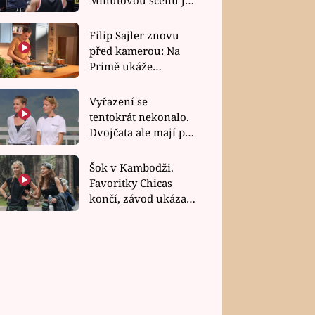
bez dubla
Filip Sajler znovu
před kamerou: Na
Primě ukáže
poctivou kuchyni i
rychlé recepty
Vyřazení se
tentokrát nekonalo.
Dvojčata ale mají po
uzavření třetí etapy
závodu nůž na krku
Šok v Kambodži.
Favoritky Chicas
končí, závod ukázal
svou nejtvrdší tvář