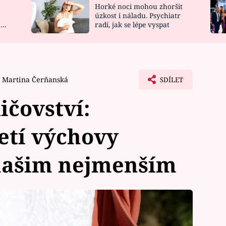
Horké noci mohou zhoršit
NOVINKY
ZAHRADA
úzkost i náladu. Psychiatr
 a
radí, jak se lépe vyspat
VIDEORECEPTY
DESIGN
Martina Čerňanská
SDÍLET
ičovství:
etí výchovy
 našim nejmenším