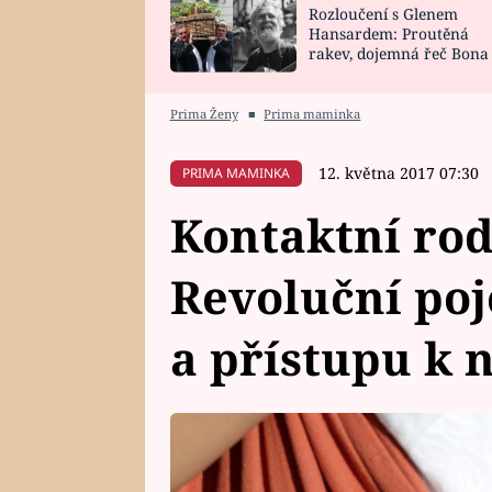
Rozloučení s Glenem
SNÁŘ
CELEBRITY
Hansardem: Proutěná
rakev, dojemná řeč Bona
HOROSKOP NA
VAŘENÍ
zpěv Irglové s Vedderem
ROK 2023
Prima Ženy
■
Prima maminka
12. května 2017 07:30
PRIMA MAMINKA
Kontaktní rod
Revoluční poj
a přístupu k