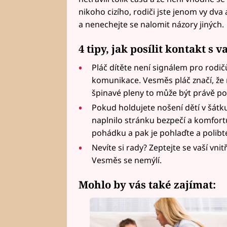
nikoho cizího, rodiči jste jenom vy dva a
a nenechejte se nalomit názory jiných.
4 tipy, jak posílit kontakt s
Pláč dítěte není signálem pro rodič
komunikace. Vesměs pláč značí, že 
špinavé pleny to může být právě po
Pokud holdujete nošení dětí v šátku,
naplnilo stránku bezpečí a komfor
pohádku a pak je pohlaďte a polibt
Nevíte si rady? Zeptejte se vaší vni
Vesměs se nemýlí.
Mohlo by vás také zajímat: