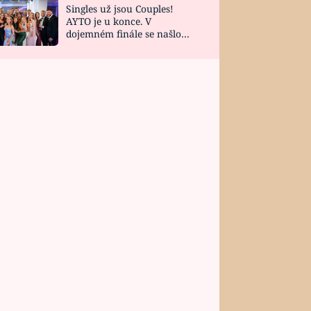
Singles už jsou Couples!
AYTO je u konce. V
dojemném finále se našlo
všech 10 Perfect Matchů