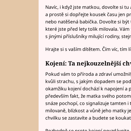
Navíc, i když jste matkou, dovolte si 
a prostě si dopřejte kousek času jen p
nebo natěšená babička. Dovolte si být 
které jste před lety tolik milovala. Vá
s jinými příslušníky milující rodiny, stej
Hrajte si s vaším dítětem. Čím víc, tím l
Kojení
: Ta nejkouzelnější c
Pokud vám to příroda a zdraví umožnil
kvůli strachu, s jakým dopadem se pod
okamžiku kojení dochází k napojení a p
především fakt, že matka svého potomka
snáze pochopí, co signalizuje tamten i 
milovaně, blízkost a vůně jeho matky je
chvilku se zastavíte a budete se koukat
Rozhodně se proto kojení nevzdávejte, 