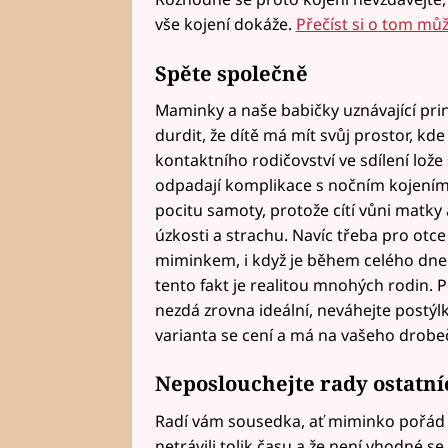
vše kojení dokáže.
Přečíst si o tom mů
Spěte společně
Maminky a naše babičky uznávající prin
durdit, že dítě má mít svůj prostor, kd
kontaktního rodičovství ve sdílení lože
odpadají komplikace s nočním kojením
pocitu samoty, protože cítí vůni matky a
úzkosti a strachu. Navíc třeba pro otce 
miminkem, i když je během celého dne 
tento fakt je realitou mnohých rodin.
nezdá zrovna ideální, neváhejte postýlku
varianta se cení a má na vašeho drobečk
Neposlouchejte rady ostatníc
Radí vám sousedka, ať miminko pořád ne
netrávili tolik času a že není vhodné s