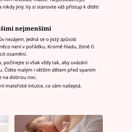
 nikdy jiný. Vy si stanovte váš přístup k dítěti
 vašimi nejmenšími
ův nezájem. Jedná se o jistý způsob
něco není v pořádku. Kromě hladu, žízně či
cit osamění.
 počínejte si však vždy tak, aby uvázání
tu. Čtěte malým i větším dětem před spaním
e na dobrou noc.
třní mateřské intuice, co vám našeptá.