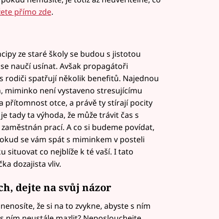
žete přímo zde
.
cipy ze staré školy se budou s jistotou
e se naučí usínat. Avšak propagátoři
 s rodiči spatřují několik benefitů. Najednou
, miminko není vystaveno stresujícímu
 přítomnost otce, a právě ty stírají pocity
je tady ta výhoda, že může trávit čas s
zaměstnán prací. A co si budeme povídat,
 Pokud se vám spát s miminkem v posteli
 situovat co nejblíže k té vaší. I tato
a dozajista vliv.
h, dejte na svůj názor
nosíte, že si na to zvykne, abyste s ním
e s ním neustále mazlit? Neposlouchejte