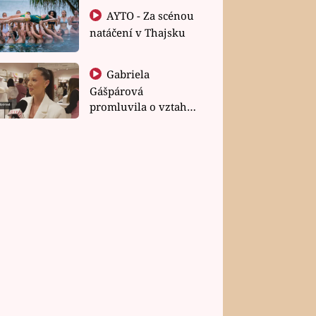
AYTO - Za scénou
natáčení v Thajsku
Gabriela
Gášpárová
promluvila o vztahu
a zakládání rodiny