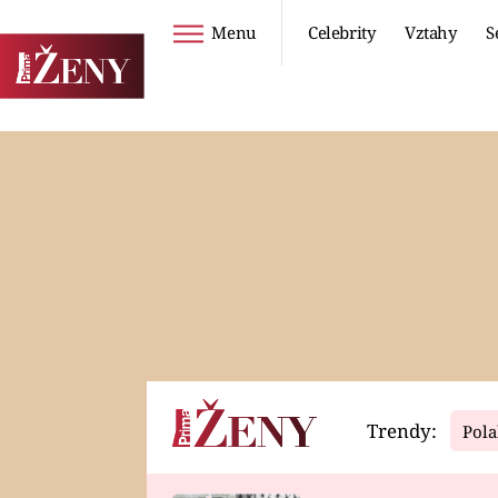
Menu
Celebrity
Vztahy
S
Seriály
Životní styl
ZOO
DIETY A HUBNUTÍ
PROSTŘENO!
CESTOVÁNÍ A
DOVOLENÁ
DUCH
ZDRAVÍ
Trendy:
Pola
Horoskopy
Video
ASTROČLÁNKY
SERIÁLY