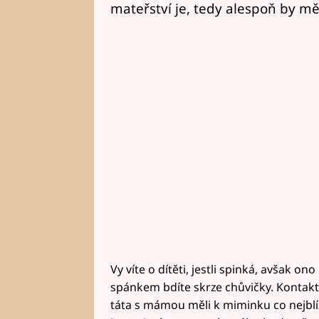
mateřství je, tedy alespoň by mě
Vy víte o dítěti, jestli spinká, avšak on
spánkem bdíte skrze chůvičky. Kontakt
táta s mámou měli k miminku co nejblíž,