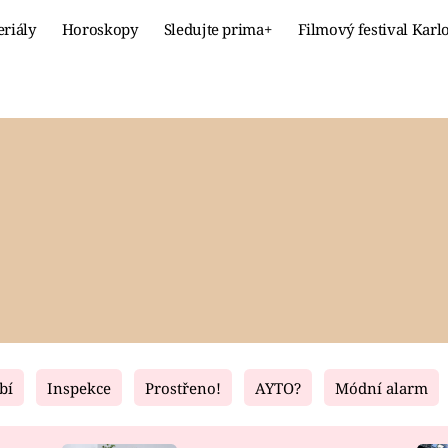
eriály
Horoskopy
Sledujte prima+
Filmový festival Karl
Celebrity
Recept
MÓDA A KRÁSA
HLAVNÍ JÍ
VZTAHY A SEX
SLADKÉ
PRIMA MAMINKA
ZDRAVÉ
bí
Inspekce
Prostřeno!
AYTO?
Módní alarm
Fresh
Living
RECEPTY
BYDLENÍ