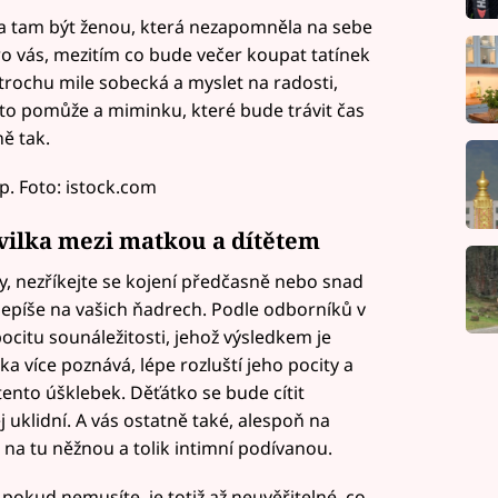
tu a tam být ženou, která nezapomněla na sebe
ro vás, mezitím co bude večer koupat tatínek
trochu mile sobecká a myslet na radosti,
m to pomůže a miminku, které bude trávit čas
ně tak.
íp. Foto: istock.com
hvilka mezi matkou a dítětem
y, nezříkejte se kojení předčasně nebo snad
epíše na vašich ňadrech. Podle odborníků v
ocitu sounáležitosti, jehož výsledkem je
 více poznává, lépe rozluští jeho pocity a
tento úšklebek. Děťátko se bude cítit
j uklidní. A vás ostatně také, alespoň na
 na tu něžnou a tolik intimní podívanou.
pokud nemusíte, je totiž až neuvěřitelné, co