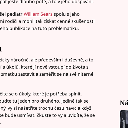
at ještě dlouho poté, a to v jeho dospívání.
šel pediatr
William Sears
spolu s jeho
i rodiči a mohli tak získat cenné zkušenosti
 jeho publikace na tuto problematiku.
i
icky náročné, ale především i duševně, a to
 úkolů, které jí nově vstoupí do života s
 zmatku zastavit a zaměřit se na své niterné
e se o úkoly, které je potřeba splnit,
 buďte tu jeden pro druhého. Jedině tak se
Ná
ý, vy si našetříte trochu času navíc a když
 bude usmívat. Zkuste to vy a uvidíte, že se
.