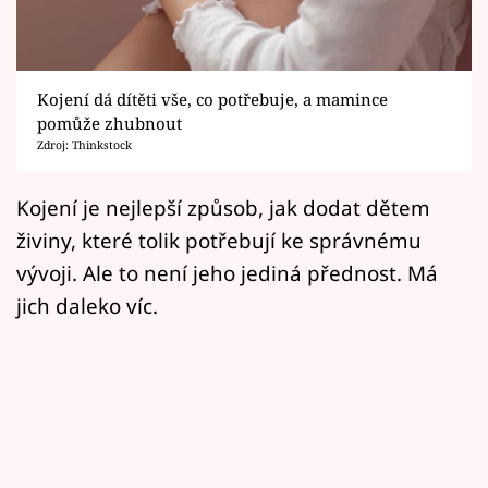
Horoskopy
Sledujte prima+
Kojení dá dítěti vše, co potřebuje, a mamince
Filmový festival Karlovy Vary
pomůže zhubnout
Zdroj: Thinkstock
Pořady
Kojení je nejlepší způsob, jak dodat dětem
Mámy sobě
živiny, které tolik potřebují ke správnému
vývoji. Ale to není jeho jediná přednost. Má
Přihlášení
jich daleko víc.
Sledujte nás