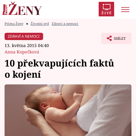
ŽIVĚ
Prima Ženy
■
Životní styl
Zdraví a nemoci
Trendy:
Polabí
Inspekce
Prostřeno!
AYTO?
ZDRAVÍ A NEMOCI
SDÍLET
Módní alarm
Zrádci
Proměny
13. května 2015 04:40
Anna Kopečková
10 překvapujících faktů
o kojení
Témata
Celebrity
Vztahy
Seriály