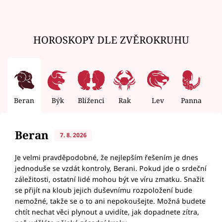
HOROSKOPY DLE ZVĚROKRUHU
Beran
Býk
Blíženci
Rak
Lev
Panna
V
Beran
7. 8. 2026
Je velmi pravděpodobné, že nejlepším řešením je dnes
jednoduše se vzdát kontroly, Berani. Pokud jde o srdeční
záležitosti, ostatní lidé mohou být ve víru zmatku. Snažit
se přijít na kloub jejich duševnímu rozpoložení bude
nemožné, takže se o to ani nepokoušejte. Možná budete
chtít nechat věci plynout a uvidíte, jak dopadnete zítra,