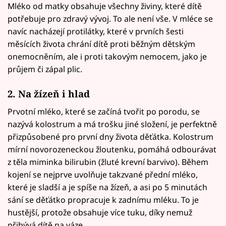
Mléko od matky obsahuje všechny živiny, které dítě
potřebuje pro zdravý vývoj. To ale není vše. V mléce se
navíc nacházejí protilátky, které v prvních šesti
měsících života chrání dítě proti běžným dětským
onemocněním, ale i proti takovým nemocem, jako je
průjem či zápal plic.
2. Na žízeň i hlad
Prvotní mléko, které se začíná tvořit po porodu, se
nazývá kolostrum a má trošku jiné složení, je perfektně
přizpůsobené pro první dny života děťátka. Kolostrum
mírní novorozeneckou žloutenku, pomáhá odbourávat
z těla miminka bilirubin (žluté krevní barvivo). Během
kojení se nejprve uvolňuje takzvané přední mléko,
které je sladší a je spíše na žízeň, a asi po 5 minutách
sání se děťátko propracuje k zadnímu mléku. To je
hustější, protože obsahuje více tuku, díky nemuž
přibývá dítě na váze.