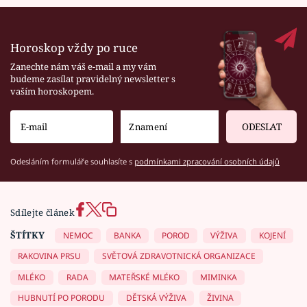
Horoskop vždy po ruce
Zanechte nám váš e-mail a my vám
budeme zasílat pravidelný newsletter s
vaším horoskopem.
ODESLAT
Odesláním formuláře souhlasíte s
podmínkami zpracování osobních údajů
Sdílejte článek
ŠTÍTKY
NEMOC
BANKA
POROD
VÝŽIVA
KOJENÍ
RAKOVINA PRSU
SVĚTOVÁ ZDRAVOTNICKÁ ORGANIZACE
MLÉKO
RADA
MATEŘSKÉ MLÉKO
MIMINKA
HUBNUTÍ PO PORODU
DĚTSKÁ VÝŽIVA
ŽIVINA