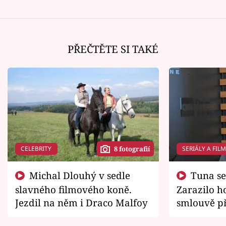
PŘEČTĚTE SI TAKÉ
CELEBRITY
SERIÁLY A FIL
8 fotografií
Michal Dlouhý v sedle
Tuna se chtěl vrátit domů.
slavného filmového koně.
Zarazilo ho
Jezdil na něm i Draco Malfoy
smlouvě př
zemřít