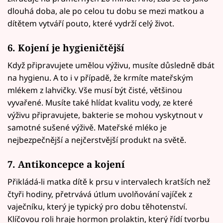
dlouhá doba, ale po celou tu dobu se mezi matkou a
dítětem vytváří pouto, které vydrží celý život.
6. Kojení je hygieničtější
Když připravujete umělou výživu, musíte důsledně dbát
na hygienu. A to i v případě, že krmíte mateřským
mlékem z lahvičky. Vše musí být čisté, většinou
vyvařené. Musíte také hlídat kvalitu vody, ze které
výživu připravujete, bakterie se mohou vyskytnout v
samotné sušené výživě. Mateřské mléko je
nejbezpečnější a nejčerstvější produkt na světě.
7. Antikoncepce a kojení
Přikládá-li matka dítě k prsu v intervalech kratších než
čtyři hodiny, přetrvává útlum uvolňování vajíček z
vaječníku, který je typický pro dobu těhotenství.
Klíčovou roli hraje hormon prolaktin, který řídí tvorbu