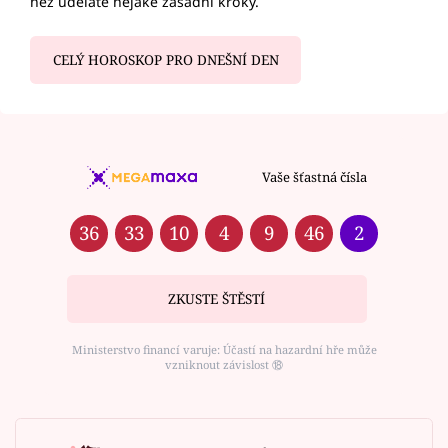
než uděláte nějaké zásadní kroky.
CELÝ HOROSKOP PRO DNEŠNÍ DEN
Vaše šťastná čísla
36
33
10
4
9
46
2
ZKUSTE ŠTĚSTÍ
Ministerstvo financí varuje: Účastí na hazardní hře může
vzniknout závislost ⑱