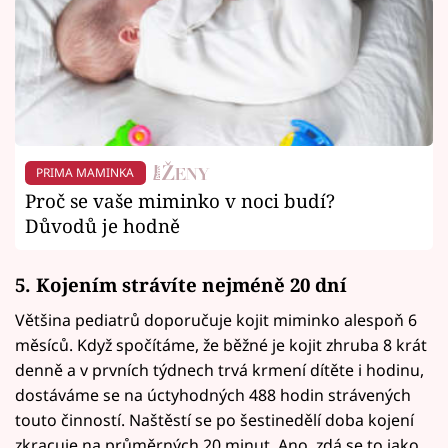
PRIMA MAMINKA
Proč se vaše miminko v noci budí?
Důvodů je hodně
5. Kojením strávíte nejméně 20 dní
Většina pediatrů doporučuje kojit miminko alespoň 6
měsíců. Když spočítáme, že běžné je kojit zhruba 8 krát
denně a v prvních týdnech trvá krmení dítěte i hodinu,
dostáváme se na úctyhodných 488 hodin strávených
touto činností. Naštěstí se po šestinedělí doba kojení
zkracuje na průměrných 20 minut. Ano, zdá se to jako