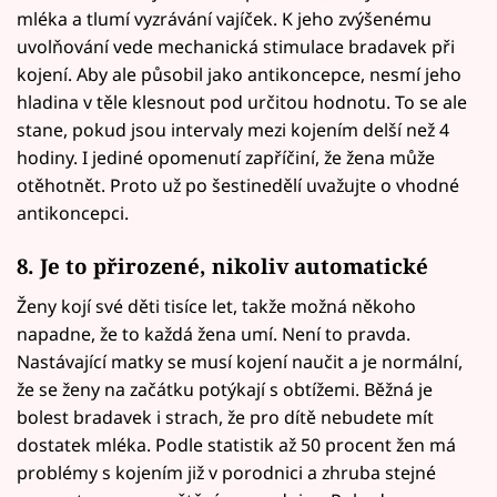
mléka a tlumí vyzrávání vajíček. K jeho zvýšenému
uvolňování vede mechanická stimulace bradavek při
kojení. Aby ale působil jako antikoncepce, nesmí jeho
hladina v těle klesnout pod určitou hodnotu. To se ale
stane, pokud jsou intervaly mezi kojením delší než 4
hodiny. I jediné opomenutí zapříčiní, že žena může
otěhotnět. Proto už po šestinedělí uvažujte o vhodné
antikoncepci.
8. Je to přirozené, nikoliv automatické
Ženy kojí své děti tisíce let, takže možná někoho
napadne, že to každá žena umí. Není to pravda.
Nastávající matky se musí kojení naučit a je normální,
že se ženy na začátku potýkají s obtížemi. Běžná je
bolest bradavek i strach, že pro dítě nebudete mít
dostatek mléka. Podle statistik až 50 procent žen má
problémy s kojením již v porodnici a zhruba stejné