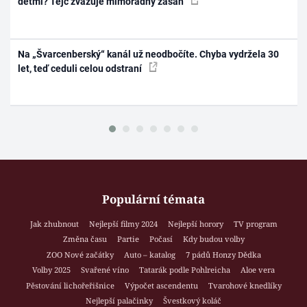
dětmi? Tejc zvažuje mimořádný zásah
Na „Švarcenberský“ kanál už neodbočíte. Chyba vydržela 30
let, teď ceduli celou odstraní
Populární témata
Jak zhubnout
Nejlepší filmy 2024
Nejlepší horory
TV program
Změna času
Partie
Počasí
Kdy budou volby
ZOO Nové začátky
Auto – katalog
7 pádů Honzy Dědka
Volby 2025
Svařené víno
Tatarák podle Pohlreicha
Aloe vera
Pěstování lichořeřišnice
Výpočet ascendentu
Tvarohové knedlíky
Nejlepší palačinky
Švestkový koláč