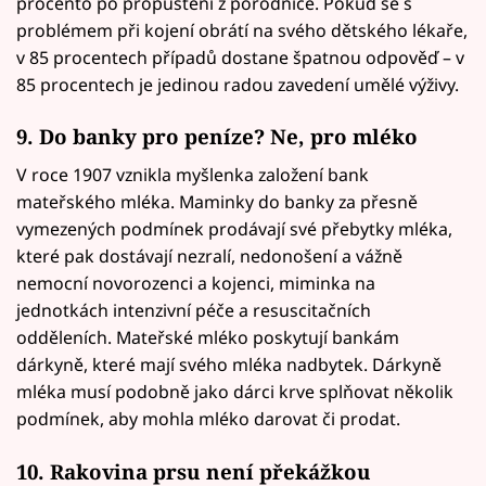
procento po propuštění z porodnice. Pokud se s
problémem při kojení obrátí na svého dětského lékaře,
v 85 procentech případů dostane špatnou odpověď – v
85 procentech je jedinou radou zavedení umělé výživy.
9. Do banky pro peníze? Ne, pro mléko
V roce 1907 vznikla myšlenka založení bank
mateřského mléka. Maminky do banky za přesně
vymezených podmínek prodávají své přebytky mléka,
které pak dostávají nezralí, nedonošení a vážně
nemocní novorozenci a kojenci, miminka na
jednotkách intenzivní péče a resuscitačních
odděleních. Mateřské mléko poskytují bankám
dárkyně, které mají svého mléka nadbytek. Dárkyně
mléka musí podobně jako dárci krve splňovat několik
podmínek, aby mohla mléko darovat či prodat.
10. Rakovina prsu není překážkou