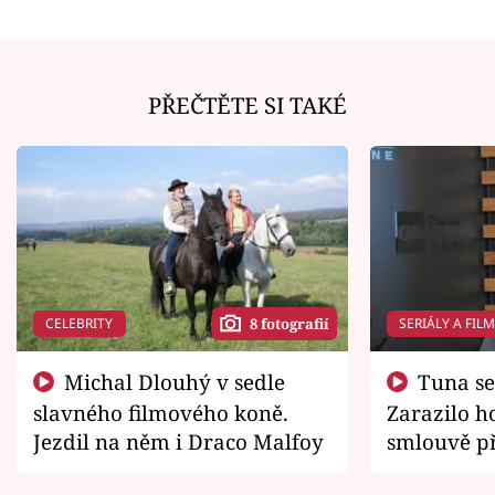
PŘEČTĚTE SI TAKÉ
CELEBRITY
SERIÁLY A FIL
8 fotografií
Michal Dlouhý v sedle
Tuna se chtěl vrátit domů.
slavného filmového koně.
Zarazilo ho
Jezdil na něm i Draco Malfoy
smlouvě př
zemřít