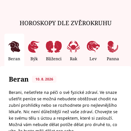
HOROSKOPY DLE ZVĚROKRUHU
Beran
Býk
Blíženci
Rak
Lev
Panna
V
Beran
10. 8. 2026
Berani, nešetřete na péči o své fyzické zdraví. Ve snaze
ušetřit peníze se možná nebudete obtěžovat chodit na
zubní prohlídky nebo se rozhodnete pro nejlevnějšího
lékaře. Nic není důležitější než vaše zdraví. Chovejte se
ke svému tělu s úctou a respektem, které si zaslouží.
Možná vám nebude dělat potíže dělat pro druhé to, co
víte, že byste měli dělat pro sebe.