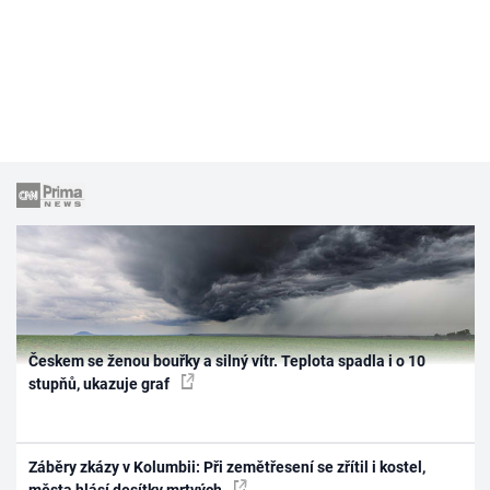
Českem se ženou bouřky a silný vítr. Teplota spadla i o 10
stupňů, ukazuje graf
Záběry zkázy v Kolumbii: Při zemětřesení se zřítil i kostel,