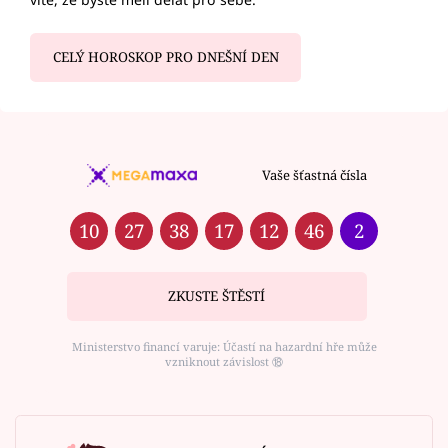
CELÝ HOROSKOP PRO DNEŠNÍ DEN
Vaše šťastná čísla
10
27
38
17
12
46
2
ZKUSTE ŠTĚSTÍ
Ministerstvo financí varuje: Účastí na hazardní hře může
vzniknout závislost ⑱