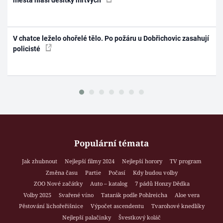
města hlásí desítky mrtvých
V chatce leželo ohořelé tělo. Po požáru u Dobřichovic zasahují
policisté
Populární témata
Jak zhubnout
Nejlepší filmy 2024
Nejlepší horory
TV program
Změna času
Partie
Počasí
Kdy budou volby
ZOO Nové začátky
Auto – katalog
7 pádů Honzy Dědka
Volby 2025
Svařené víno
Tatarák podle Pohlreicha
Aloe vera
Pěstování lichořeřišnice
Výpočet ascendentu
Tvarohové knedlíky
Nejlepší palačinky
Švestkový koláč