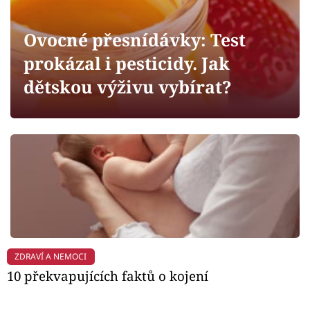
Horoskopy
Sledujte prima+
Ovocné přesnídávky: Test
prokázal i pesticidy. Jak
Filmový festival Karlovy Vary
dětskou výživu vybírat?
Pořady
Mámy sobě
Přihlášení
Sledujte nás
ZDRAVÍ A NEMOCI
10 překvapujících faktů o kojení