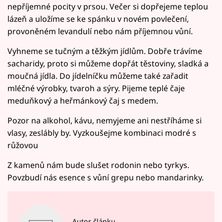
nepříjemné pocity v prsou. Večer si dopřejeme teplou
lázeň a uložíme se ke spánku v novém povlečení,
provoněném levandulí nebo nám příjemnou vůní.
Vyhneme se tučným a těžkým jídlům. Dobře trávíme
sacharidy, proto si můžeme dopřát těstoviny, sladká a
moučná jídla. Do jídelníčku můžeme také zařadit
mléčné výrobky, tvaroh a sýry. Pijeme teplé čaje
meduňkový a heřmánkový čaj s medem.
Pozor na alkohol, kávu, nemyjeme ani nestříháme si
vlasy, zeslábly by. Vyzkoušejme kombinaci modré s
růžovou
Z kamenů nám bude slušet rodonin nebo tyrkys.
Povzbudí nás esence s vůní grepu nebo mandarinky.
Autor článku