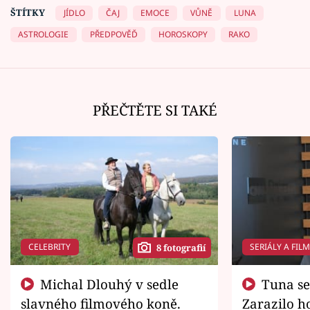
ŠTÍTKY
JÍDLO
ČAJ
EMOCE
VŮNĚ
LUNA
ASTROLOGIE
PŘEDPOVĚĎ
HOROSKOPY
RAKO
PŘEČTĚTE SI TAKÉ
CELEBRITY
SERIÁLY A FIL
8 fotografií
Michal Dlouhý v sedle
Tuna se chtěl vrátit domů.
slavného filmového koně.
Zarazilo ho