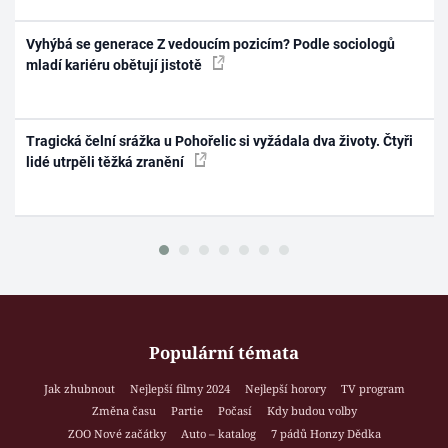
Vyhýbá se generace Z vedoucím pozicím? Podle sociologů
mladí kariéru obětují jistotě
Tragická čelní srážka u Pohořelic si vyžádala dva životy. Čtyři
lidé utrpěli těžká zranění
Populární témata
Jak zhubnout
Nejlepší filmy 2024
Nejlepší horory
TV program
Změna času
Partie
Počasí
Kdy budou volby
ZOO Nové začátky
Auto – katalog
7 pádů Honzy Dědka