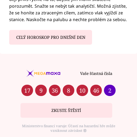
porozumět. Snažte se nebýt tak analytičtí. Možná zjistíte,
že se honíte za ztraceným cílem, zatímco vlak vyjíždí ze
stanice. Naskočte na palubu a nechte problém za sebou.
CELÝ HOROSKOP PRO DNEŠNÍ DEN
Vaše šťastná čísla
17
9
36
8
10
46
2
ZKUSTE ŠTĚSTÍ
Ministerstvo financí varuje: Účastí na hazardní hře může
vzniknout závislost ⑱