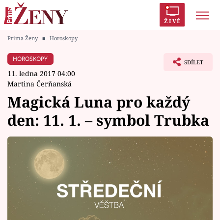
ŽIVĚ
Prima Ženy
■
Horoskopy
Trendy:
Polabí
Inspekce
Prostřeno!
AYTO?
HOROSKOPY
SDÍLET
Módní alarm
Zrádci
Proměny
11. ledna 2017 04:00
Martina Čerňanská
Magická Luna pro každý
den: 11. 1. – symbol Trubka
Témata
Celebrity
Vztahy
Seriály