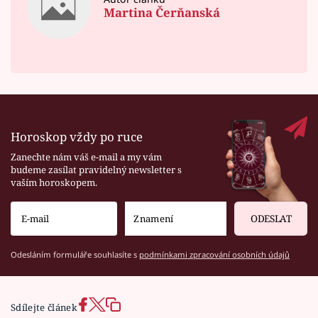
Martina Čerňanská
Horoskop vždy po ruce
Zanechte nám váš e-mail a my vám
budeme zasílat pravidelný newsletter s
vaším horoskopem.
ODESLAT
Odesláním formuláře souhlasíte s
podmínkami zpracování osobních údajů
Sdílejte článek