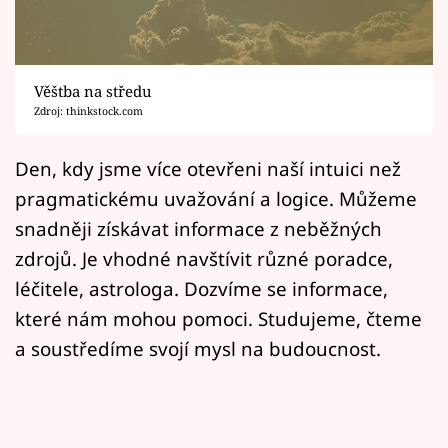
Horoskopy
Sledujte prima+
Věštba na středu
Filmový festival Karlovy Vary
Zdroj: thinkstock.com
Pořady
Den, kdy jsme více otevřeni naší intuici než
pragmatickému uvažování a logice. Můžeme
Mámy sobě
snadněji získávat informace z neběžných
zdrojů. Je vhodné navštívit různé poradce,
Přihlášení
léčitele, astrologa. Dozvíme se informace,
které nám mohou pomoci. Studujeme, čteme
Sledujte nás
a soustředíme svojí mysl na budoucnost.