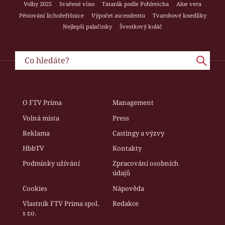
Volby 2025
Svařené víno
Tatarák podle Pohlreicha
Aloe vera
Pěstování lichořeřišnice
Výpočet ascendentu
Tvarohové knedlíky
Nejlepší palačinky
Švestkový koláč
O FTV Prima
Management
Volná místa
Press
Reklama
Castingy a výzvy
HbbTV
Kontakty
Podmínky užívání
Zpracování osobních
údajů
Cookies
Nápověda
Vlastník FTV Prima spol.
Redakce
s r.o.