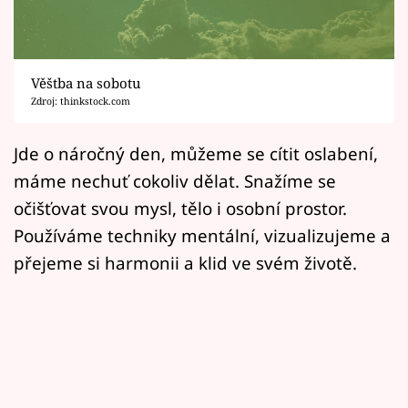
Horoskopy
Sledujte prima+
Věštba na sobotu
Filmový festival Karlovy Vary
Zdroj: thinkstock.com
Pořady
Jde o náročný den, můžeme se cítit oslabení,
máme nechuť cokoliv dělat. Snažíme se
Mámy sobě
očišťovat svou mysl, tělo i osobní prostor.
Používáme techniky mentální, vizualizujeme a
Přihlášení
přejeme si harmonii a klid ve svém životě.
Sledujte nás