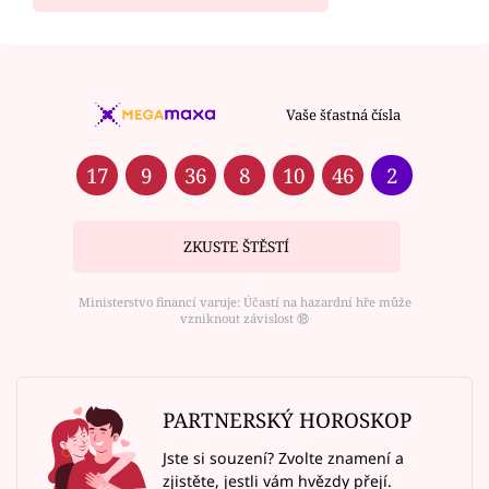
Vaše šťastná čísla
17
9
36
8
10
46
2
ZKUSTE ŠTĚSTÍ
Ministerstvo financí varuje: Účastí na hazardní hře může
vzniknout závislost ⑱
PARTNERSKÝ HOROSKOP
Jste si souzení? Zvolte znamení a
zjistěte, jestli vám hvězdy přejí.