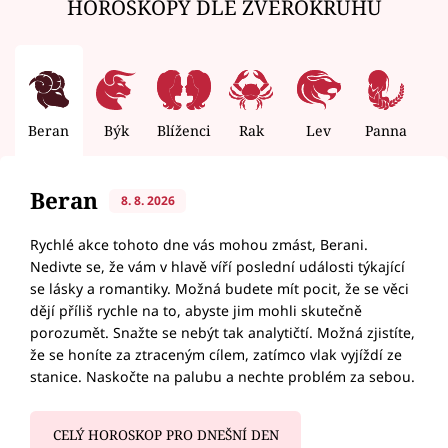
HOROSKOPY DLE ZVĚROKRUHU
Beran
Býk
Blíženci
Rak
Lev
Panna
V
Beran
8. 8. 2026
Rychlé akce tohoto dne vás mohou zmást, Berani.
Nedivte se, že vám v hlavě víří poslední události týkající
se lásky a romantiky. Možná budete mít pocit, že se věci
dějí příliš rychle na to, abyste jim mohli skutečně
porozumět. Snažte se nebýt tak analytičtí. Možná zjistíte,
že se honíte za ztraceným cílem, zatímco vlak vyjíždí ze
stanice. Naskočte na palubu a nechte problém za sebou.
CELÝ HOROSKOP PRO DNEŠNÍ DEN