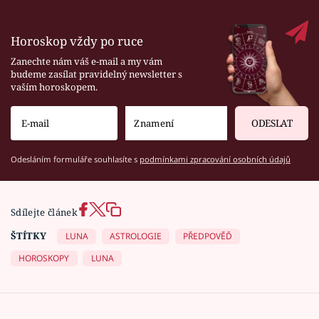
Horoskop vždy po ruce
Zanechte nám váš e-mail a my vám
budeme zasílat pravidelný newsletter s
vaším horoskopem.
ODESLAT
Odesláním formuláře souhlasíte s
podmínkami zpracování osobních údajů
Sdílejte článek
ŠTÍTKY
LUNA
ASTROLOGIE
PŘEDPOVĚĎ
HOROSKOPY
LUNA