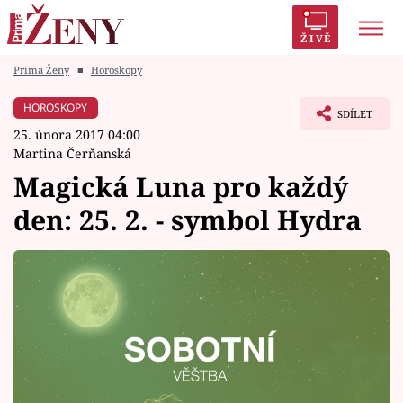
ŽIVĚ
Prima Ženy
■
Horoskopy
Trendy:
Polabí
Inspekce
Prostřeno!
AYTO?
HOROSKOPY
SDÍLET
Módní alarm
Zrádci
Proměny
25. února 2017 04:00
Martina Čerňanská
Magická Luna pro každý
den: 25. 2. - symbol Hydra
Témata
Celebrity
Vztahy
Seriály