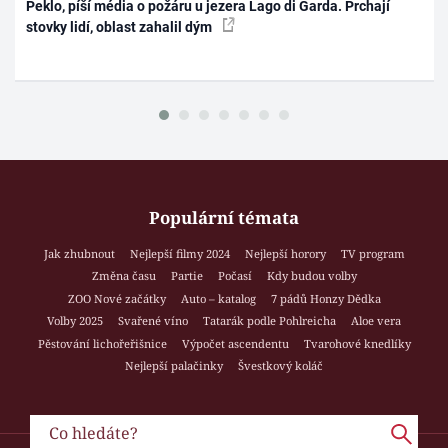
Peklo, píší média o požáru u jezera Lago di Garda. Prchají
stovky lidí, oblast zahalil dým
Populární témata
Jak zhubnout
Nejlepší filmy 2024
Nejlepší horory
TV program
Změna času
Partie
Počasí
Kdy budou volby
ZOO Nové začátky
Auto – katalog
7 pádů Honzy Dědka
Volby 2025
Svařené víno
Tatarák podle Pohlreicha
Aloe vera
Pěstování lichořeřišnice
Výpočet ascendentu
Tvarohové knedlíky
Nejlepší palačinky
Švestkový koláč