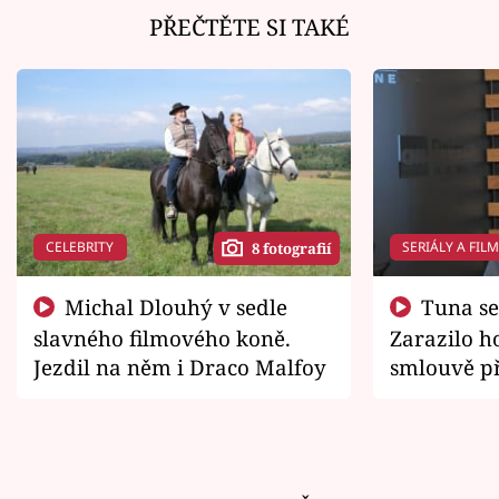
PŘEČTĚTE SI TAKÉ
CELEBRITY
SERIÁLY A FIL
8 fotografií
Michal Dlouhý v sedle
Tuna se chtěl vrátit domů.
slavného filmového koně.
Zarazilo ho
Jezdil na něm i Draco Malfoy
smlouvě př
zemřít