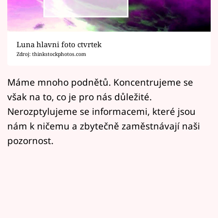
Horoskopy
Sledujte prima+
Luna hlavni foto ctvrtek
Filmový festival Karlovy Vary
Zdroj: thinkstockphotos.com
Pořady
Máme mnoho podnětů. Koncentrujeme se
však na to, co je pro nás důležité.
Mámy sobě
Nerozptylujeme se informacemi, které jsou
nám k ničemu a zbytečně zaměstnávají naši
Přihlášení
pozornost.
Sledujte nás