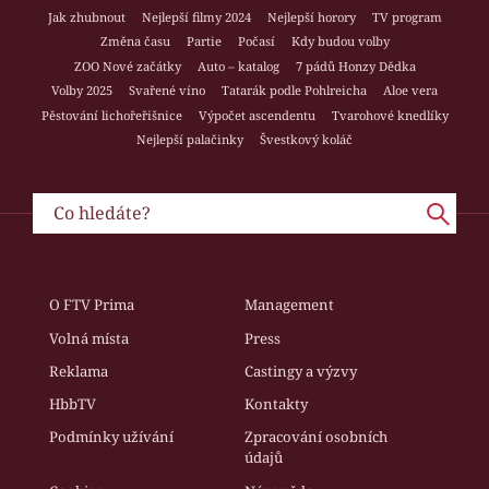
Jak zhubnout
Nejlepší filmy 2024
Nejlepší horory
TV program
Změna času
Partie
Počasí
Kdy budou volby
ZOO Nové začátky
Auto – katalog
7 pádů Honzy Dědka
Volby 2025
Svařené víno
Tatarák podle Pohlreicha
Aloe vera
Pěstování lichořeřišnice
Výpočet ascendentu
Tvarohové knedlíky
Nejlepší palačinky
Švestkový koláč
O FTV Prima
Management
Volná místa
Press
Reklama
Castingy a výzvy
HbbTV
Kontakty
Podmínky užívání
Zpracování osobních
údajů