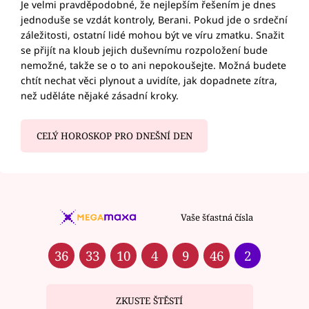
Je velmi pravděpodobné, že nejlepším řešením je dnes
jednoduše se vzdát kontroly, Berani. Pokud jde o srdeční
záležitosti, ostatní lidé mohou být ve víru zmatku. Snažit
se přijít na kloub jejich duševnímu rozpoložení bude
nemožné, takže se o to ani nepokoušejte. Možná budete
chtít nechat věci plynout a uvidíte, jak dopadnete zítra,
než uděláte nějaké zásadní kroky.
CELÝ HOROSKOP PRO DNEŠNÍ DEN
Vaše šťastná čísla
36
33
10
4
9
46
2
ZKUSTE ŠTĚSTÍ