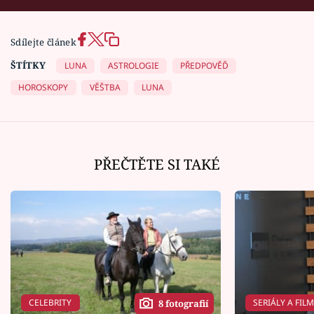
Sdílejte článek
ŠTÍTKY
LUNA
ASTROLOGIE
PŘEDPOVĚĎ
HOROSKOPY
VĚŠTBA
LUNA
PŘEČTĚTE SI TAKÉ
CELEBRITY
SERIÁLY A FIL
8 fotografií