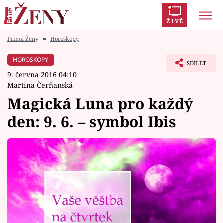
ŽIVĚ
Prima Ženy
■
Horoskopy
Trendy:
Polabí
Inspekce
Prostřeno!
AYTO?
HOROSKOPY
SDÍLET
Módní alarm
Zrádci
Proměny
9. června 2016 04:10
Martina Čerňanská
Magická Luna pro každý
den: 9. 6. – symbol Ibis
Témata
Celebrity
Vztahy
Seriály