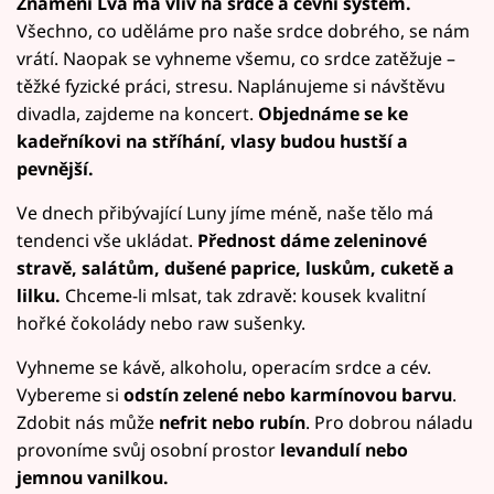
Znamení Lva má vliv na srdce a cévní systém.
Všechno, co uděláme pro naše srdce dobrého, se nám
vrátí. Naopak se vyhneme všemu, co srdce zatěžuje –
těžké fyzické práci, stresu. Naplánujeme si návštěvu
divadla, zajdeme na koncert.
Objednáme se ke
kadeřníkovi na stříhání, vlasy budou hustší a
pevnější.
Ve dnech přibývající Luny jíme méně, naše tělo má
tendenci vše ukládat.
Přednost dáme zeleninové
stravě, salátům, dušené paprice, luskům, cuketě a
lilku.
Chceme-li mlsat, tak zdravě: kousek kvalitní
hořké čokolády nebo raw sušenky.
Vyhneme se kávě, alkoholu, operacím srdce a cév.
Vybereme si
odstín zelené nebo karmínovou barvu
.
Zdobit nás může
nefrit nebo rubín
. Pro dobrou náladu
provoníme svůj osobní prostor
levandulí nebo
jemnou vanilkou.