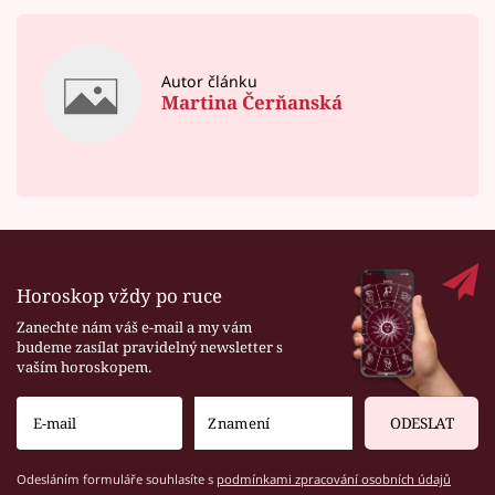
Autor článku
Martina Čerňanská
Horoskop vždy po ruce
Zanechte nám váš e-mail a my vám
budeme zasílat pravidelný newsletter s
vaším horoskopem.
ODESLAT
Odesláním formuláře souhlasíte s
podmínkami zpracování osobních údajů