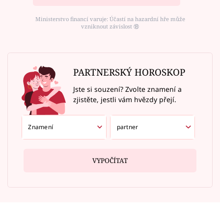
Ministerstvo financí varuje: Účastí na hazardní hře může
vzniknout závislost ⑱
PARTNERSKÝ HOROSKOP
Jste si souzení? Zvolte znamení a
zjistěte, jestli vám hvězdy přejí.
VYPOČÍTAT