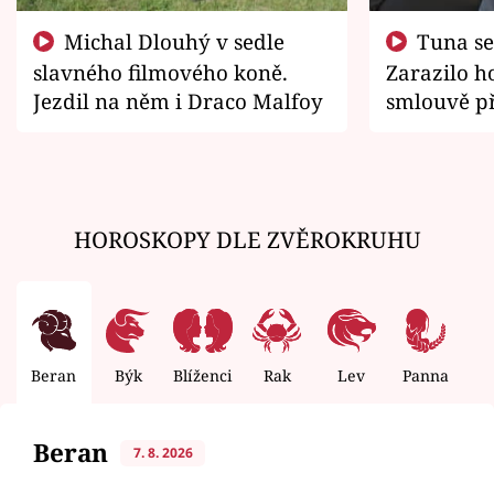
Michal Dlouhý v sedle
Tuna se chtěl vrátit domů.
slavného filmového koně.
Zarazilo ho
Jezdil na něm i Draco Malfoy
smlouvě př
zemřít
HOROSKOPY DLE ZVĚROKRUHU
Beran
Býk
Blíženci
Rak
Lev
Panna
V
Beran
7. 8. 2026