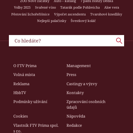
ZOO Nové začátky
Auto – katalog
7 pádů Honzy Dědka
Volby 2025
Svařené víno
Tatarák podle Pohlreicha
Aloe vera
Pěstování lichořeřišnice
Výpočet ascendentu
Tvarohové knedlíky
Nejlepší palačinky
Švestkový koláč
O FTV Prima
Management
Volná místa
Press
Reklama
Castingy a výzvy
HbbTV
Kontakty
Podmínky užívání
Zpracování osobních
údajů
Cookies
Nápověda
Vlastník FTV Prima spol.
Redakce
s r.o.