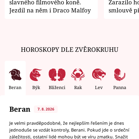
slavného filmového koně.
Zarazilo ho
Jezdil na něm i Draco Malfoy
smlouvě př
zemřít
HOROSKOPY DLE ZVĚROKRUHU
Beran
Býk
Blíženci
Rak
Lev
Panna
V
Beran
7. 8. 2026
Je velmi pravděpodobné, že nejlepším řešením je dnes
jednoduše se vzdát kontroly, Berani. Pokud jde o srdeční
záležitosti, ostatní lidé mohou být ve víru zmatku. Snažit