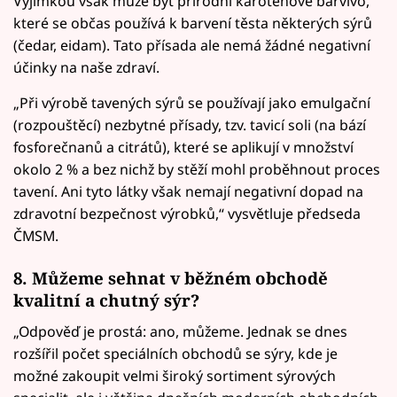
Výjimkou však může být přírodní karotenové barvivo,
které se občas používá k barvení těsta některých sýrů
(čedar, eidam). Tato přísada ale nemá žádné negativní
účinky na naše zdraví.
„Při výrobě tavených sýrů se používají jako emulgační
(rozpouštěcí) nezbytné přísady, tzv. tavicí soli (na bází
fosforečnanů a citrátů), které se aplikují v množství
okolo 2 % a bez nichž by stěží mohl proběhnout proces
tavení. Ani tyto látky však nemají negativní dopad na
zdravotní bezpečnost výrobků,“ vysvětluje předseda
ČMSM.
8. Můžeme sehnat v běžném obchodě
kvalitní a chutný sýr?
„Odpověď je prostá: ano, můžeme. Jednak se dnes
rozšířil počet speciálních obchodů se sýry, kde je
možné zakoupit velmi široký sortiment sýrových