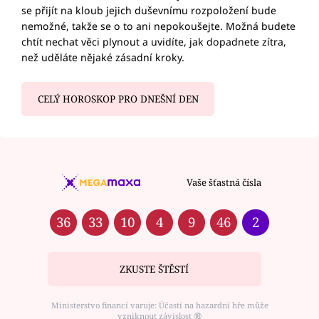
se přijít na kloub jejich duševnímu rozpoložení bude
nemožné, takže se o to ani nepokoušejte. Možná budete
chtít nechat věci plynout a uvidíte, jak dopadnete zítra,
než uděláte nějaké zásadní kroky.
CELÝ HOROSKOP PRO DNEŠNÍ DEN
Vaše šťastná čísla
36
33
10
4
9
46
2
ZKUSTE ŠTĚSTÍ
Ministerstvo financí varuje: Účastí na hazardní hře může
vzniknout závislost ⑱