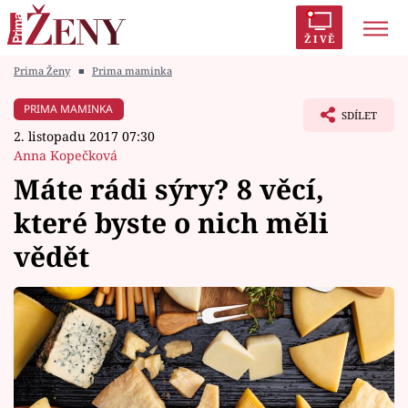
ŽIVĚ
Prima Ženy
■
Prima maminka
Trendy:
Polabí
Inspekce
Prostřeno!
AYTO?
PRIMA MAMINKA
SDÍLET
Módní alarm
Zrádci
Proměny
2. listopadu 2017 07:30
Anna Kopečková
Máte rádi sýry? 8 věcí,
které byste o nich měli
Témata
vědět
Celebrity
Vztahy
Seriály