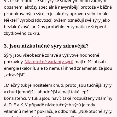
V České republice se sýry se sníženým nebo žádným
obsahem laktózy speciálně nevyrábějí, protože v běžně
produkovaných sýrech je laktózy opravdu velmi málo.
Někteří výrobci (dovozci) ovšem označují své sýry jako
bezlaktózové, aniž by proběhlo enzymatické štěpení
zbytkového cukru.
3. Jsou nízkotučné sýry zdravější?
Sýry jsou všeobecně zdravé a výživově hodnotné
potraviny.
Nízkotučné varianty sýrů
mají nižší obsah
energie (kalorií), ale to nemusí ihned znamenat, že jsou
„zdravější“.
„Mléčný tuk je nositelem chuti, proto jsou tučnější sýry
v chuti jemnější, lahodnější a mají také lepší
konzistenci. V tuku jsou navíc také rozpuštěny vitamíny
A, D, E a K. V případě nízkotučných sýrů je tedy
vitamínů méně,“ pokračuje odborník. „Nízkotučné sýry,