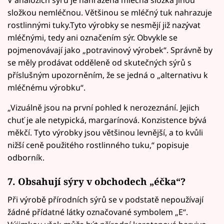
složkou nemléčnou. Většinou se mléčný tuk nahrazuje
rostlinnými tuky.Tyto výrobky se nesmějí již nazývat
mléčnými, tedy ani označením sýr. Obvykle se
pojmenovávají jako „potravinový výrobek“. Správně by
se měly prodávat odděleně od skutečných sýrů s
příslušným upozorněním, že se jedná o „alternativu k
mléčnému výrobku“.
„Vizuálně jsou na první pohled k nerozeznání. Jejich
chuť je ale netypická, margarínová. Konzistence bývá
měkčí. Tyto výrobky jsou většinou levnější, a to kvůli
nižší ceně použitého rostlinného tuku,“ popisuje
odborník.
7. Obsahují sýry v obchodech „éčka“?
Při výrobě přírodních sýrů se v podstatě nepoužívají
žádné přídatné látky označované symbolem „E“.