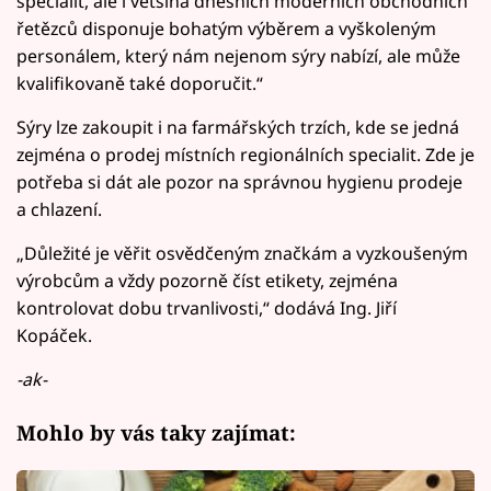
specialit, ale i většina dnešních moderních obchodních
řetězců disponuje bohatým výběrem a vyškoleným
personálem, který nám nejenom sýry nabízí, ale může
kvalifikovaně také doporučit.“
Sýry lze zakoupit i na farmářských trzích, kde se jedná
zejména o prodej místních regionálních specialit. Zde je
potřeba si dát ale pozor na správnou hygienu prodeje
a chlazení.
„Důležité je věřit osvědčeným značkám a vyzkoušeným
výrobcům a vždy pozorně číst etikety, zejména
kontrolovat dobu trvanlivosti,“ dodává Ing. Jiří
Kopáček.
-ak-
Mohlo by vás taky zajímat: