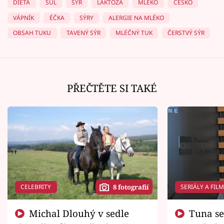
DIETA
SŮL
SÝR
LAKTÓZA
MLÉKO
ČESKO
VÁPNÍK
ÉČKA
SÝRY
ALERGIE NA MLÉKO
OBSAH TUKU
TAVENÝ SÝR
MLÉČNÝ TUK
ČERSTVÝ SÝR
PŘEČTĚTE SI TAKÉ
CELEBRITY
SERIÁLY A FIL
8 fotografií
Michal Dlouhý v sedle
Tuna se chtěl vrátit domů.