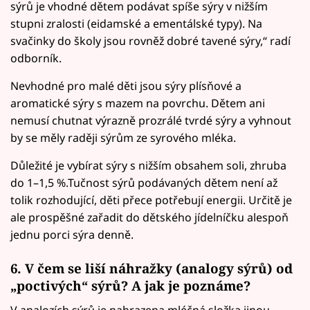
sýrů je vhodné dětem podávat spíše sýry v nižším
stupni zralosti (eidamské a ementálské typy). Na
svačinky do školy jsou rovněž dobré tavené sýry,“ radí
odborník.
Nevhodné pro malé děti jsou sýry plísňové a
aromatické sýry s mazem na povrchu. Dětem ani
nemusí chutnat výrazně prozrálé tvrdé sýry a vyhnout
by se měly raději sýrům ze syrového mléka.
Důležité je vybírat sýry s nižším obsahem soli, zhruba
do 1–1,5 %.Tučnost sýrů podávaných dětem není až
tolik rozhodující, děti přece potřebují energii. Určitě je
ale prospěšné zařadit do dětského jídelníčku alespoň
jednu porci sýra denně.
6. V čem se liší náhražky (analogy sýrů) od
„poctivých“ sýrů? A jak je poznáme?
V analozích sýrů je nahrazena mléčná složka jinou