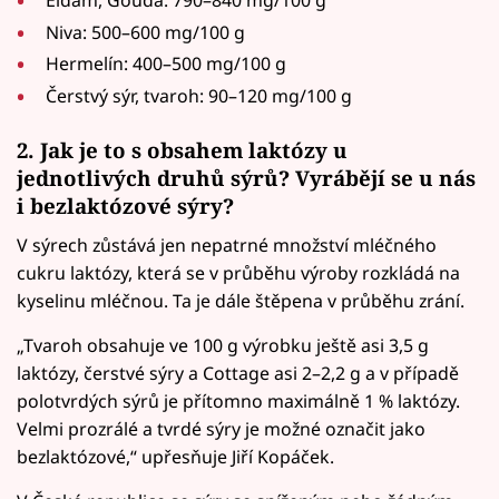
Niva: 500–600 mg/100 g
Hermelín: 400–500 mg/100 g
Čerstvý sýr, tvaroh: 90–120 mg/100 g
2. Jak je to s obsahem laktózy u
jednotlivých druhů sýrů? Vyrábějí se u nás
i bezlaktózové sýry?
V sýrech zůstává jen nepatrné množství mléčného
cukru laktózy, která se v průběhu výroby rozkládá na
kyselinu mléčnou. Ta je dále štěpena v průběhu zrání.
„Tvaroh obsahuje ve 100 g výrobku ještě asi 3,5 g
laktózy, čerstvé sýry a Cottage asi 2–2,2 g a v případě
polotvrdých sýrů je přítomno maximálně 1 % laktózy.
Velmi prozrálé a tvrdé sýry je možné označit jako
bezlaktózové,“ upřesňuje Jiří Kopáček.