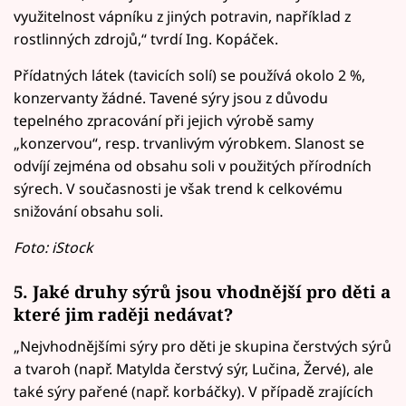
využitelnost vápníku z jiných potravin, například z
rostlinných zdrojů,“ tvrdí Ing. Kopáček.
Přídatných látek (tavicích solí) se používá okolo 2 %,
konzervanty žádné. Tavené sýry jsou z důvodu
tepelného zpracování při jejich výrobě samy
„konzervou“, resp. trvanlivým výrobkem. Slanost se
odvíjí zejména od obsahu soli v použitých přírodních
sýrech. V současnosti je však trend k celkovému
snižování obsahu soli.
Foto: iStock
5. Jaké druhy sýrů jsou vhodnější pro děti a
které jim raději nedávat?
„Nejvhodnějšími sýry pro děti je skupina čerstvých sýrů
a tvaroh (např. Matylda čerstvý sýr, Lučina, Žervé), ale
také sýry pařené (např. korbáčky). V případě zrajících