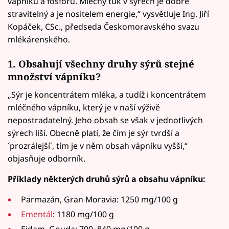
vápníku a fosforu. Mléčný tuk v sýrech je dobře
stravitelný a je nositelem energie,“ vysvětluje Ing. Jiří
Kopáček, CSc., předseda Českomoravského svazu
mlékárenského.
1. Obsahují všechny druhy sýrů stejné
množství
vápníku
?
„Sýr je koncentrátem mléka, a tudíž i koncentrátem
mléčného vápníku, který je v naší výživě
nepostradatelný. Jeho obsah se však v jednotlivých
sýrech liší. Obecně platí, že čím je sýr tvrdší a
´prozrálejší´, tím je v něm obsah vápníku vyšší,“
objasňuje odborník.
Příklady některých druhů sýrů a obsahu vápníku:
Parmazán, Gran Moravia: 1250 mg/100 g
Ementál
: 1180 mg/100 g
Eidam, Gouda: 790–840 mg/100 g