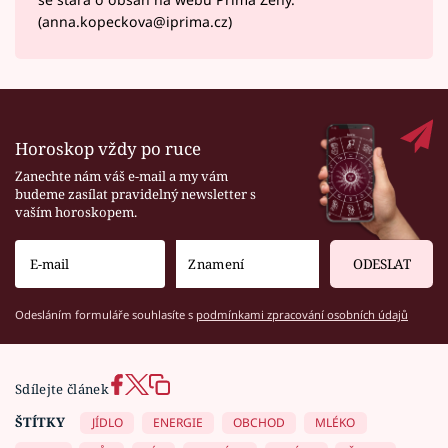
(anna.kopeckova@iprima.cz)
Horoskop vždy po ruce
Zanechte nám váš e-mail a my vám
budeme zasílat pravidelný newsletter s
vaším horoskopem.
ODESLAT
Odesláním formuláře souhlasíte s
podmínkami zpracování osobních údajů
Sdílejte článek
ŠTÍTKY
JÍDLO
ENERGIE
OBCHOD
MLÉKO