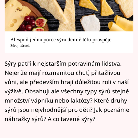
Horoskopy
Sledujte prima+
Filmový festival Karlovy Vary
Alespoň jedna porce sýra denně tělu prospěje
Pořady
Zdroj: iStock
Mámy sobě
Sýry patří k nejstarším potravinám lidstva.
Nejenže mají rozmanitou chuť, přitažlivou
Přihlášení
vůni, ale především hrají důležitou roli v naší
výživě. Obsahují ale všechny typy sýrů stejné
množství vápníku nebo laktózy? Které druhy
Sledujte nás
sýrů jsou nejvhodnější pro děti? Jak poznáme
náhražky sýrů? A co tavené sýry?