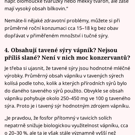
např. olomoucké tvarůžky nebo měkký tvaroh, ale zase
mají vysoký obsah bílkovin.“
Nemáte-li nějaké zdravotní problémy, můžete si při
průměrné roční konzumaci cca 15–18 kg bez obav
dopřávat v přiměřeném množství i tučné sýry.
4. Obsahují tavené sýry vápník? Nejsou
příliš slané? Není v nich moc konzervantů?
Je třeba si ujasnit, že tavené sýry jsou hodnotné mléčné
výrobky. Průměrný obsah vápníku v tavených sýrech
kolísá podle toho, kolik a kterých přírodních sýrů bylo
do daného taveného sýrů použito. Obvykle se obsah
vápníku pohybuje okolo 250–450 mg ve 100 g taveného
sýra. Proto je i tavený sýr hodnotným zdrojem vápníku.
„Je pravdou, že fosfor přítomný v tavicích solích
nepatrně snižuje biologickou využitelnost vápníku, cca
o 20–30 %, ale ta je však stále významně vyšší než