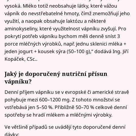
vysoká. Mléko totiž neobsahuje látky, které vážou
vápník do nevstřebatelné hmoty, čímž znemožňují jeho
využití, a naopak obsahuje laktózu a některé
aminokyseliny, které využitelnost vápníku zvyšují. Pro
pokrytí potřeb vápníku bychom měli denně sníst 3
porce mléčných výrobků, např. jednu sklenici mléka +
jeden jogurt + kousek sýra (50–100 g),“ dodává Ing. Jiří
Kopáček, CSc..
Jaký je doporučený nutriční přísun
vápníku?
Denní příjem vápníku se v evropské či americké stravě
pohybuje mezi 600–1200 mg. Z tohoto množství se
vstřebává jen 5–50 %. Přibližně 50–70 % celkové denní
spotřeby se hradí mlékem a mléčnými výrobky.
Ve většině případů se uvádějí tyto doporučené denní
dávky: