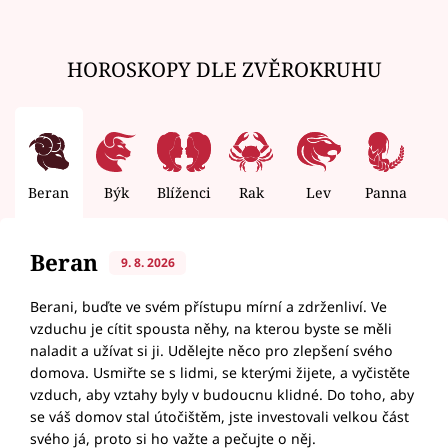
HOROSKOPY DLE ZVĚROKRUHU
Beran
Býk
Blíženci
Rak
Lev
Panna
V
Beran
9. 8. 2026
Berani, buďte ve svém přístupu mírní a zdrženliví. Ve
vzduchu je cítit spousta něhy, na kterou byste se měli
naladit a užívat si ji. Udělejte něco pro zlepšení svého
domova. Usmiřte se s lidmi, se kterými žijete, a vyčistěte
vzduch, aby vztahy byly v budoucnu klidné. Do toho, aby
se váš domov stal útočištěm, jste investovali velkou část
svého já, proto si ho važte a pečujte o něj.