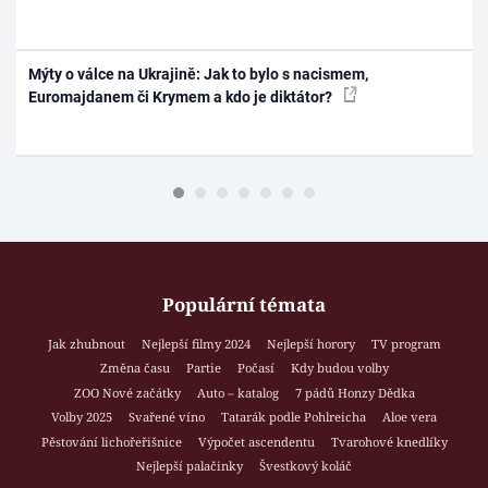
Mýty o válce na Ukrajině: Jak to bylo s nacismem,
Euromajdanem či Krymem a kdo je diktátor?
Populární témata
Jak zhubnout
Nejlepší filmy 2024
Nejlepší horory
TV program
Změna času
Partie
Počasí
Kdy budou volby
ZOO Nové začátky
Auto – katalog
7 pádů Honzy Dědka
Volby 2025
Svařené víno
Tatarák podle Pohlreicha
Aloe vera
Pěstování lichořeřišnice
Výpočet ascendentu
Tvarohové knedlíky
Nejlepší palačinky
Švestkový koláč