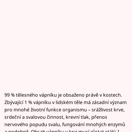
99 % tělesného vápníku je obsaženo právě v kostech.
Zbývající 1 % vápníku v lidském těle má zásadní význam
pro mnohé životní funkce organismu – srážlivost krve,
srdeční a svalovou činnost, krevní tlak, přenos
nervového popudu svalu, fungování mnohých enzymů
a podobně. Obsah vápníku v krvi musí zůstat stálý. I