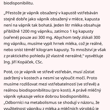
biodisponibilitu.
„Přestože je vápník obsažený v kapustě vstřebáván
stejně dobře jako vápník obsažený v mléce, kapusta
není na vápník tak bohatá. Jeden litr mléka obsahuje
přibližně 1200 mg vápníku, zatímco 1 kg kapusty
(vařené) pouze asi 300 mg. Abychom tedy získali 300
mg vápníku, musíme vypít hrnek mléka, což je reálné,
nebo sníst téměř kilogram kapusty. To množství je však
z praktického pohledu již vlastně nereálné,“ vysvětluje
Ing. Jiří Kopáček, CSc.
Poté, co je vápník ve střevě vstřebán, musí zůstat
zadržený v kostech a nesmí se vyloučit močí. Proto
musíme rozlišovat mezi vstřebatelností (ve střevě) a
reálnou biodisponibilitou (pro kosti). A právě mléčný
vápník vykazuje velice dobrou biodisponibilitu.
„Odborníci na metabolismus se shodují v názoru, že
využitelnost vápníku z mléka a mléčných výrobků je