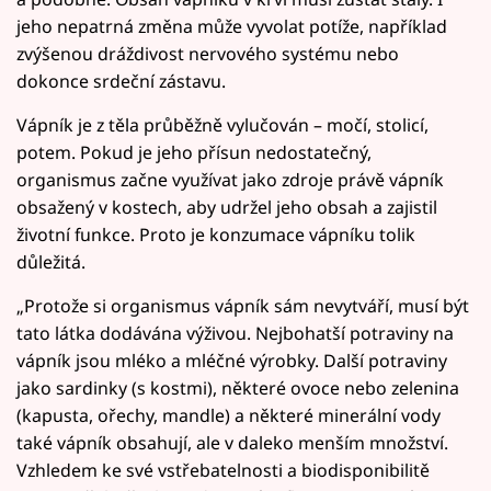
jeho nepatrná změna může vyvolat potíže, například
zvýšenou dráždivost nervového systému nebo
dokonce srdeční zástavu.
Vápník je z těla průběžně vylučován – močí, stolicí,
potem. Pokud je jeho přísun nedostatečný,
organismus začne využívat jako zdroje právě vápník
obsažený v kostech, aby udržel jeho obsah a zajistil
životní funkce. Proto je konzumace vápníku tolik
důležitá.
„Protože si organismus vápník sám nevytváří, musí být
tato látka dodávána výživou. Nejbohatší potraviny na
vápník jsou mléko a mléčné výrobky. Další potraviny
jako sardinky (s kostmi), některé ovoce nebo zelenina
(kapusta, ořechy, mandle) a některé minerální vody
také vápník obsahují, ale v daleko menším množství.
Vzhledem ke své vstřebatelnosti a biodisponibilitě