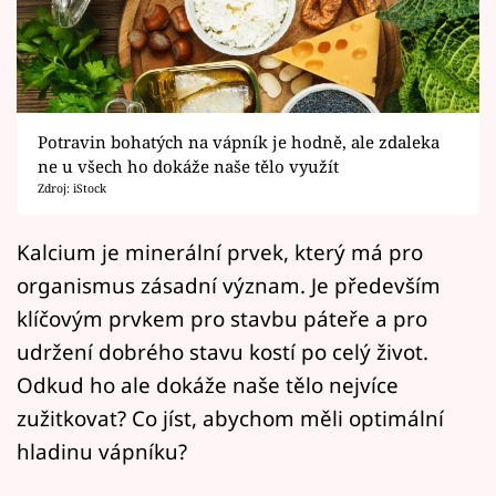
Horoskopy
Sledujte prima+
Filmový festival Karlovy Vary
Potravin bohatých na vápník je hodně, ale zdaleka
Pořady
ne u všech ho dokáže naše tělo využít
Zdroj: iStock
Mámy sobě
Kalcium je minerální prvek, který má pro
organismus zásadní význam. Je především
Přihlášení
klíčovým prvkem pro stavbu páteře a pro
udržení dobrého stavu kostí po celý život.
Sledujte nás
Odkud ho ale dokáže naše tělo nejvíce
zužitkovat? Co jíst, abychom měli optimální
hladinu vápníku?