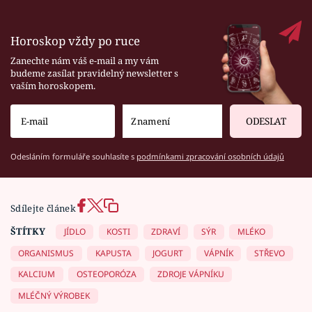
Horoskop vždy po ruce
Zanechte nám váš e-mail a my vám
budeme zasílat pravidelný newsletter s
vaším horoskopem.
ODESLAT
Odesláním formuláře souhlasíte s
podmínkami zpracování osobních údajů
Sdílejte článek
ŠTÍTKY
JÍDLO
KOSTI
ZDRAVÍ
SÝR
MLÉKO
ORGANISMUS
KAPUSTA
JOGURT
VÁPNÍK
STŘEVO
KALCIUM
OSTEOPORÓZA
ZDROJE VÁPNÍKU
MLÉČNÝ VÝROBEK