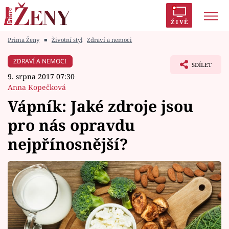
ŽIVĚ
Prima Ženy
■
Životní styl
Zdraví a nemoci
Trendy:
Polabí
Inspekce
Prostřeno!
AYTO?
ZDRAVÍ A NEMOCI
SDÍLET
Módní alarm
Zrádci
Proměny
9. srpna 2017 07:30
Anna Kopečková
Vápník: Jaké zdroje jsou
pro nás opravdu
Témata
nejpřínosnější?
Celebrity
Vztahy
Seriály