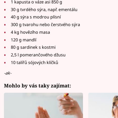
1 kapusta o váze asi 850 g
30 g tvrdého sýra, např. ementálu
40 g sýra s modrou plísní
300 g tvarohu nebo čerstvého sýra
4 kg hovězího masa
120 g mandlí
80 g sardinek s kostmi
2,5 l pomerančového džusu
10 talířů sójových klíčků
-ak-
Mohlo by vás taky zajímat: