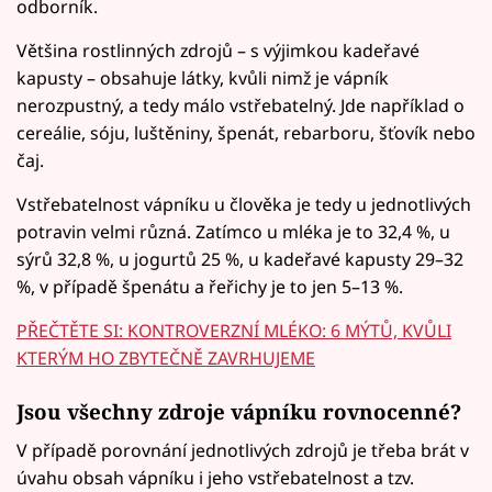
odborník.
Většina rostlinných zdrojů – s výjimkou kadeřavé
kapusty – obsahuje látky, kvůli nimž je vápník
nerozpustný, a tedy málo vstřebatelný. Jde například o
cereálie, sóju, luštěniny, špenát, rebarboru, šťovík nebo
čaj.
Vstřebatelnost vápníku u člověka je tedy u jednotlivých
potravin velmi různá. Zatímco u mléka je to 32,4 %, u
sýrů 32,8 %, u jogurtů 25 %, u kadeřavé kapusty 29–32
%, v případě špenátu a řeřichy je to jen 5–13 %.
PŘEČTĚTE SI: KONTROVERZNÍ MLÉKO: 6 MÝTŮ, KVŮLI
KTERÝM HO ZBYTEČNĚ ZAVRHUJEME
Jsou všechny zdroje vápníku rovnocenné?
V případě porovnání jednotlivých zdrojů je třeba brát v
úvahu obsah vápníku i jeho vstřebatelnost a tzv.