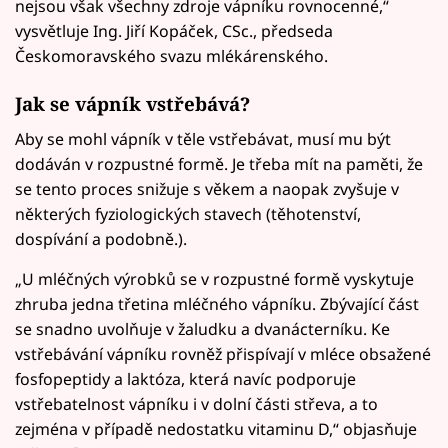
nejsou však všechny zdroje vápníku rovnocenné,“
vysvětluje Ing. Jiří Kopáček, CSc., předseda
Českomoravského svazu mlékárenského.
Jak se vápník vstřebává?
Aby se mohl vápník v těle vstřebávat, musí mu být
dodáván v rozpustné formě. Je třeba mít na paměti, že
se tento proces snižuje s věkem a naopak zvyšuje v
některých fyziologických stavech (těhotenství,
dospívání a podobně.).
„U mléčných výrobků se v rozpustné formě vyskytuje
zhruba jedna třetina mléčného vápníku. Zbývající část
se snadno uvolňuje v žaludku a dvanácterníku. Ke
vstřebávání vápníku rovněž přispívají v mléce obsažené
fosfopeptidy a laktóza, která navíc podporuje
vstřebatelnost vápníku i v dolní části střeva, a to
zejména v případě nedostatku vitaminu D,“ objasňuje