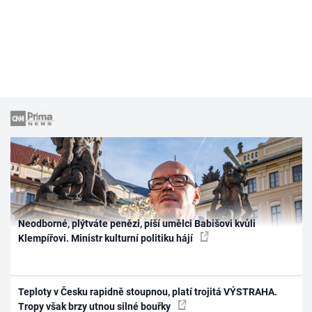
Neodborné, plýtváte penězi, píší umělci Babišovi kvůli
Klempířovi. Ministr kulturní politiku hájí
Teploty v Česku rapidně stoupnou, platí trojitá VÝSTRAHA.
Tropy však brzy utnou silné bouřky