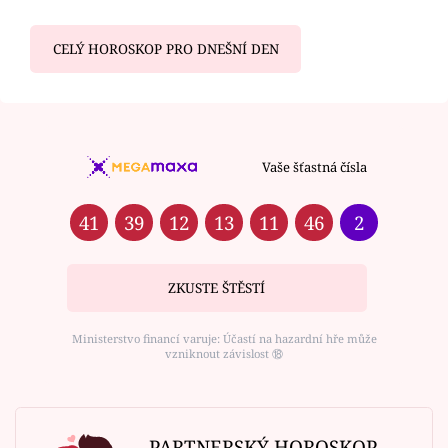
CELÝ HOROSKOP PRO DNEŠNÍ DEN
Vaše šťastná čísla
41
39
12
13
11
46
2
ZKUSTE ŠTĚSTÍ
Ministerstvo financí varuje: Účastí na hazardní hře může
vzniknout závislost ⑱
PARTNERSKÝ HOROSKOP