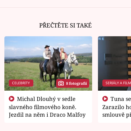
PŘEČTĚTE SI TAKÉ
CELEBRITY
SERIÁLY A FIL
8 fotografií
Michal Dlouhý v sedle
Tuna se chtěl vrátit domů.
slavného filmového koně.
Zarazilo ho
Jezdil na něm i Draco Malfoy
smlouvě př
zemřít