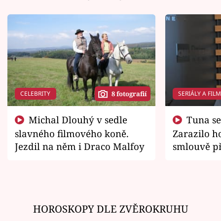
CELEBRITY
SERIÁLY A FIL
8 fotografií
Michal Dlouhý v sedle
Tuna se chtěl vrátit domů.
slavného filmového koně.
Zarazilo ho
Jezdil na něm i Draco Malfoy
smlouvě př
zemřít
HOROSKOPY DLE ZVĚROKRUHU