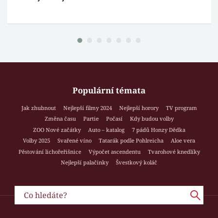
Populární témata
Jak zhubnout
Nejlepší filmy 2024
Nejlepší horory
TV program
Změna času
Partie
Počasí
Kdy budou volby
ZOO Nové začátky
Auto – katalog
7 pádů Honzy Dědka
Volby 2025
Svařené víno
Tatarák podle Pohlreicha
Aloe vera
Pěstování lichořeřišnice
Výpočet ascendentu
Tvarohové knedlíky
Nejlepší palačinky
Švestkový koláč