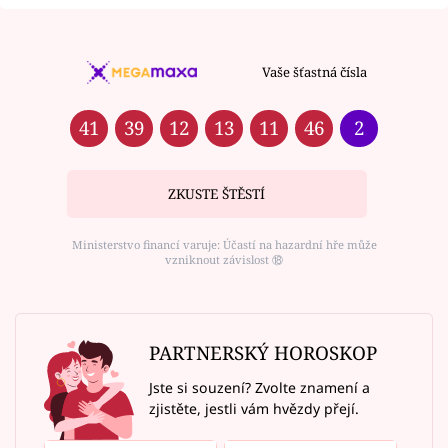
Vaše šťastná čísla
41
39
12
13
11
46
2
ZKUSTE ŠTĚSTÍ
Ministerstvo financí varuje: Účastí na hazardní hře může
vzniknout závislost ⑱
PARTNERSKÝ HOROSKOP
Jste si souzení? Zvolte znamení a
zjistěte, jestli vám hvězdy přejí.