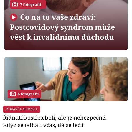
Horoskopy
7 fotografií
Sledujte prima+
Co na to vaše zdraví:
Postcovidový syndrom může
Filmový festival Karlovy Vary
vést k invalidnímu důchodu
Pořady
Mámy sobě
Přihlášení
6 fotografií
Sledujte nás
ZDRAVÍ A NEMOCI
Řídnutí kostí nebolí, ale je nebezpečné.
Když se odhalí včas, dá se léčit