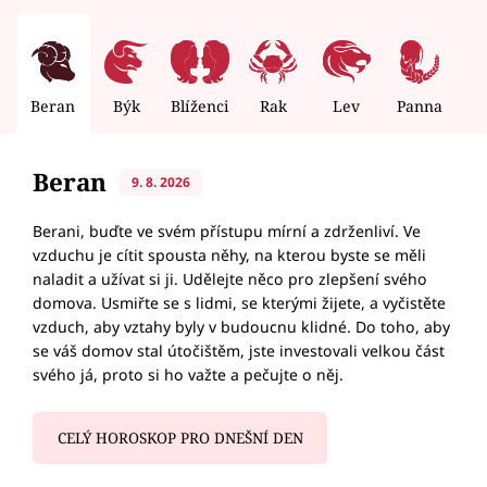
Beran
Býk
Blíženci
Rak
Lev
Panna
V
Beran
9. 8. 2026
Berani, buďte ve svém přístupu mírní a zdrženliví. Ve
vzduchu je cítit spousta něhy, na kterou byste se měli
naladit a užívat si ji. Udělejte něco pro zlepšení svého
domova. Usmiřte se s lidmi, se kterými žijete, a vyčistěte
vzduch, aby vztahy byly v budoucnu klidné. Do toho, aby
se váš domov stal útočištěm, jste investovali velkou část
svého já, proto si ho važte a pečujte o něj.
CELÝ HOROSKOP PRO DNEŠNÍ DEN