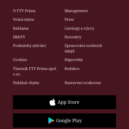
O FTV Prima
Management
Volná místa
Press
Reklama
Castingy a výzvy
HbbTV
Kontakty
Podmínky užívání
Zpracování osobních
údajů
Cookies
Nápověda
Vlastník FTV Prima spol.
Redakce
s r.o.
Nahlásit chybu
Nastavení soukromí
App Store
Google Play