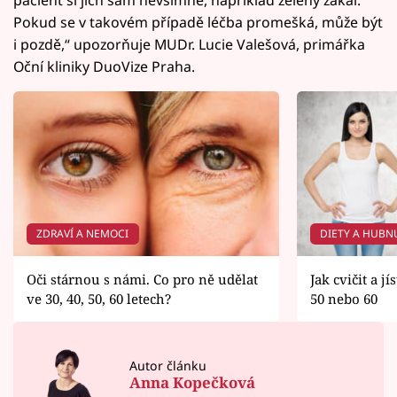
Pokud se v takovém případě léčba promešká, může být
i pozdě,“ upozorňuje MUDr. Lucie Valešová, primářka
Oční kliniky DuoVize Praha.
ZDRAVÍ A NEMOCI
DIETY A HUBN
Oči stárnou s námi. Co pro ně udělat
Jak cvičit a jí
ve 30, 40, 50, 60 letech?
50 nebo 60
Autor článku
Anna Kopečková