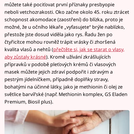
můžete také pociťovat první příznaky presbyopie
neboli vetchozrakosti. Oko začne okolo 45. roku ztrácet
schopnost akomodace (zaostření) do blízka, proto je
možné, že u očního lékaře „vyfasujete“ brýle nablízko,
přestože jste dosud viděla jako rys. Řadu žen po
čtyřicítce mohou rovněž trápit vrásky či zhoršená
kvalita vlasů a nehtů (
přečtěte si, jak se starat o vlasy,
aby zůstaly krásné
). Kromě užívání zkrášlujících
přípravků v podobě pleťových krémů či vlasových
masek můžete jejich zdraví podpořit i zdravým a
pestrým jídelníčkem, případně doplňky stravy,
bohatými na účinné látky, jako je methionin či olej ze
světlice barvířské (např. Methionin komplex, GS Eladen
Premium, Biosil plus).