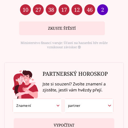
10
27
38
17
12
46
2
ZKUSTE ŠTĚSTÍ
Ministerstvo financí varuje: Účastí na hazardní hře může
vzniknout závislost ⑱
PARTNERSKÝ HOROSKOP
Jste si souzení? Zvolte znamení a
zjistěte, jestli vám hvězdy přejí.
VYPOČÍTAT