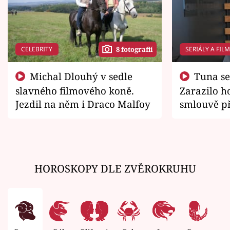
CELEBRITY
SERIÁLY A FIL
8 fotografií
Michal Dlouhý v sedle
Tuna se chtěl vrátit domů.
slavného filmového koně.
Zarazilo ho
Jezdil na něm i Draco Malfoy
smlouvě př
zemřít
HOROSKOPY DLE ZVĚROKRUHU