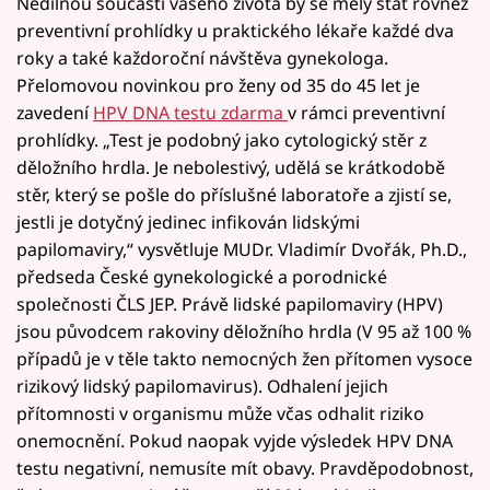
Nedílnou součástí vašeho života by se měly stát rovněž
preventivní prohlídky u praktického lékaře každé dva
roky a také každoroční návštěva gynekologa.
Přelomovou novinkou pro ženy od 35 do 45 let je
zavedení
HPV DNA testu zdarma
v rámci preventivní
prohlídky. „Test je podobný jako cytologický stěr z
děložního hrdla. Je nebolestivý, udělá se krátkodobě
stěr, který se pošle do příslušné laboratoře a zjistí se,
jestli je dotyčný jedinec infikován lidskými
papilomaviry,“ vysvětluje MUDr. Vladimír Dvořák, Ph.D.,
předseda České gynekologické a porodnické
společnosti ČLS JEP. Právě lidské papilomaviry (HPV)
jsou původcem rakoviny děložního hrdla (V 95 až 100 %
případů je v těle takto nemocných žen přítomen vysoce
rizikový lidský papilomavirus). Odhalení jejich
přítomnosti v organismu může včas odhalit riziko
onemocnění. Pokud naopak vyjde výsledek HPV DNA
testu negativní, nemusíte mít obavy. Pravděpodobnost,