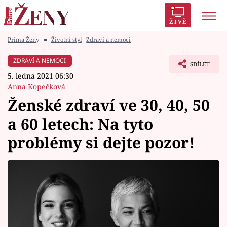
ŽIVĚ
Prima Ženy
■
Životní styl
Zdraví a nemoci
Trendy:
Polabí
Inspekce
Prostřeno!
AYTO?
ZDRAVÍ A NEMOCI
SDÍLET
Módní alarm
Zrádci
Proměny
5. ledna 2021 06:30
Anna Kopečková
Ženské zdraví ve 30, 40, 50
a 60 letech: Na tyto
Témata
problémy si dejte pozor!
Celebrity
Vztahy
Seriály