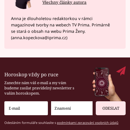
Všechny články autora
Anna je dlouholetou redaktorkou v rámci
magazínové tvorby na webech TV Prima. Primárně
se stará o obsah na webu Prima Ženy.
(anna.kopeckova@iprima.cz)
Horoskop vždy po ruce
Zanechte nám váš e-mail a my vám
budeme zasílat pravidelný newsletter s
vaším horoskopem.
ODESLAT
Odesláním formuláře souhlasíte s
podmínkami zpracování osobních údajů