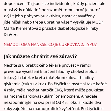
doporučení. Ta jsou sice individuální, každý pacient ale
musí vždy důkladně porozumět tomu, proč je nutné
zvýšit jeho pohybovou aktivitu, nastavit vyvážený
jídelníček nebo třeba ubrat na váze,“ vysvětluje MUDr.
Marta Klementová z pražské diabetologické kliniky
DiaVize.
NEMOC TOMA HANKSE: CO JE CUKROVKA 2. TYPU?
Jak můžete chránit své zdraví?
Nechte si u praktického lékaře provést v rámci
prevence vyšetření k určení hladiny cholesterolu a
tukových látek v krvi a také zkontrolovat hladiny
glykemie (cukru v krvi). Po čtyřicítce byste si také každé
4 roky měla nechat natočit EKG, které může poukázat
na možné kardiovaskulární onemocnění. A nadále
nezapomínejte na svá prsa! Od 45. roku si každé dva
roky zajděte na mamografické vyšetření. Po čtyřicítce