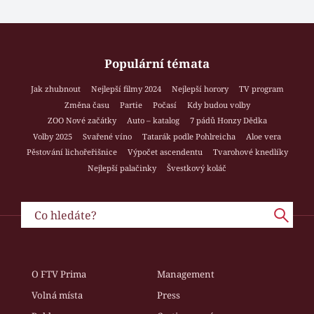
Populární témata
Jak zhubnout
Nejlepší filmy 2024
Nejlepší horory
TV program
Změna času
Partie
Počasí
Kdy budou volby
ZOO Nové začátky
Auto – katalog
7 pádů Honzy Dědka
Volby 2025
Svařené víno
Tatarák podle Pohlreicha
Aloe vera
Pěstování lichořeřišnice
Výpočet ascendentu
Tvarohové knedlíky
Nejlepší palačinky
Švestkový koláč
O FTV Prima
Management
Volná místa
Press