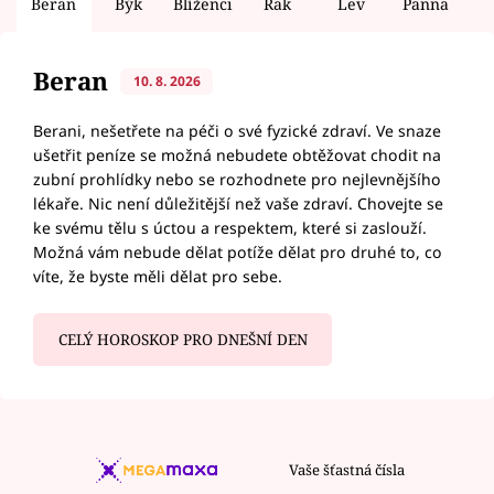
Beran
Býk
Blíženci
Rak
Lev
Panna
V
Beran
10. 8. 2026
Berani, nešetřete na péči o své fyzické zdraví. Ve snaze
ušetřit peníze se možná nebudete obtěžovat chodit na
zubní prohlídky nebo se rozhodnete pro nejlevnějšího
lékaře. Nic není důležitější než vaše zdraví. Chovejte se
ke svému tělu s úctou a respektem, které si zaslouží.
Možná vám nebude dělat potíže dělat pro druhé to, co
víte, že byste měli dělat pro sebe.
CELÝ HOROSKOP PRO DNEŠNÍ DEN
Vaše šťastná čísla