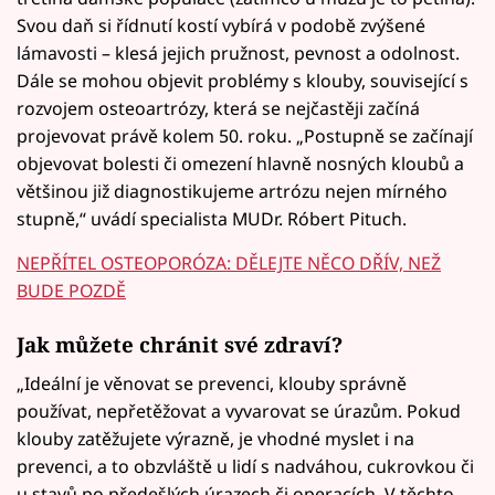
Svou daň si řídnutí kostí vybírá v podobě zvýšené
lámavosti – klesá jejich pružnost, pevnost a odolnost.
Dále se mohou objevit problémy s klouby, související s
rozvojem osteoartrózy, která se nejčastěji začíná
projevovat právě kolem 50. roku. „Postupně se začínají
objevovat bolesti či omezení hlavně nosných kloubů a
většinou již diagnostikujeme artrózu nejen mírného
stupně,“ uvádí specialista MUDr. Róbert Pituch.
NEPŘÍTEL OSTEOPORÓZA: DĚLEJTE NĚCO DŘÍV, NEŽ
BUDE POZDĚ
Jak můžete chránit své zdraví?
„Ideální je věnovat se prevenci, klouby správně
používat, nepřetěžovat a vyvarovat se úrazům. Pokud
klouby zatěžujete výrazně, je vhodné myslet i na
prevenci, a to obzvláště u lidí s nadváhou, cukrovkou či
u stavů po předešlých úrazech či operacích. V těchto