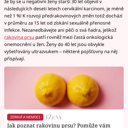
že by se u negativní ženy starší 30 let objevil v
následujících deseti letech cervikální karcinom, je méně
než 1 %! K rozvoji předrakovinových změn totiž dochází
v průměru za 15 let od získání sexuálně přenosné
infekce. Nezanedbávejte ani péči o svá ňadra, jelikož
rakovina prsu
patří rovněž mezi častá onkologická
onemocnění u žen. Ženy do 40 let jsou obvykle
vyšetřovány ultrazvukem – některé pojišťovny na něj
přispívají.
ZDRAVÍ A NEMOCI
Jak poznat rakovinu prsu? Pomůže vám