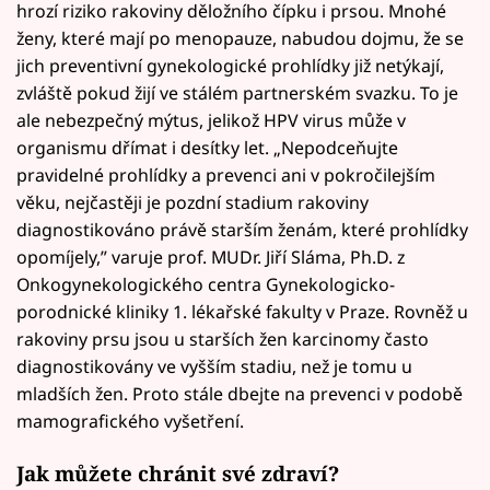
hrozí riziko rakoviny děložního čípku i prsou. Mnohé
ženy, které mají po menopauze, nabudou dojmu, že se
jich preventivní gynekologické prohlídky již netýkají,
zvláště pokud žijí ve stálém partnerském svazku. To je
ale nebezpečný mýtus, jelikož HPV virus může v
organismu dřímat i desítky let. „Nepodceňujte
pravidelné prohlídky a prevenci ani v pokročilejším
věku, nejčastěji je pozdní stadium rakoviny
diagnostikováno právě starším ženám, které prohlídky
opomíjely,” varuje prof. MUDr. Jiří Sláma, Ph.D. z
Onkogynekologického centra Gynekologicko-
porodnické kliniky 1. lékařské fakulty v Praze. Rovněž u
rakoviny prsu jsou u starších žen karcinomy často
diagnostikovány ve vyšším stadiu, než je tomu u
mladších žen. Proto stále dbejte na prevenci v podobě
mamografického vyšetření.
Jak můžete chránit své zdraví?