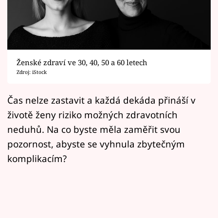
Horoskopy
Sledujte prima+
Filmový festival Karlovy Vary
Ženské zdraví ve 30, 40, 50 a 60 letech
Pořady
Zdroj: iStock
Mámy sobě
Čas nelze zastavit a každá dekáda přináší v
životě ženy riziko možných zdravotních
Přihlášení
neduhů. Na co byste měla zaměřit svou
pozornost, abyste se vyhnula zbytečným
komplikacím?
Sledujte nás