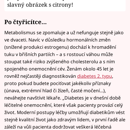
slavný obrázek s citrony!
Po čtyřicítce...
Metabolismus se zpomaluje a už nefunguje stejně jako
ve dvaceti. Navíc v důsledku hormonálních změn
(snížené produkci estrogenu) dochází k hromadění
tuku v břišních partiích – a s rostoucí váhou může
stoupat také riziko zvýšeného cholesterolu a s ním
spojeného onemocnění cév. Ženám okolo 45 let je
rovněž nejčastěji diagnostikován
diabetes 2. typu
,
proto pokud budete pociťovat jakékoliv příznaky
(únava, extrémní hlad či žízeň, časté močení...),
neváhejte navštívit lékaře. „Diabetes je v dnešní době
léčitelné onemocnění, které však pacienty provází celý
život. Moderní postupy léčby umožňují diabetikům vést
stejně kvalitní život jako zdravým lidem, v první řadě ale
záleží na vůli pacienta dodržovat veškerá léčebná