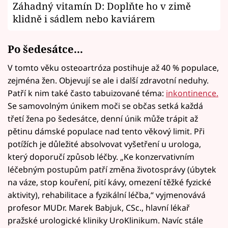
Záhadný vitamín D: Doplňte ho v zimě
klidně i sádlem nebo kaviárem
Po šedesátce...
V tomto věku osteoartróza postihuje až 40 % populace,
zejména žen. Objevují se ale i další zdravotní neduhy.
Patří k nim také často tabuizované téma:
inkontinence.
Se samovolným únikem moči se občas setká každá
třetí žena po šedesátce, denní únik může trápit až
pětinu dámské populace nad tento věkový limit. Při
potížích je důležité absolvovat vyšetření u urologa,
který doporučí způsob léčby. „Ke konzervativním
léčebným postupům patří změna životosprávy (úbytek
na váze, stop kouření, pití kávy, omezení těžké fyzické
aktivity), rehabilitace a fyzikální léčba,“ vyjmenovává
profesor MUDr. Marek Babjuk, CSc., hlavní lékař
pražské urologické kliniky UroKlinikum. Navíc stále