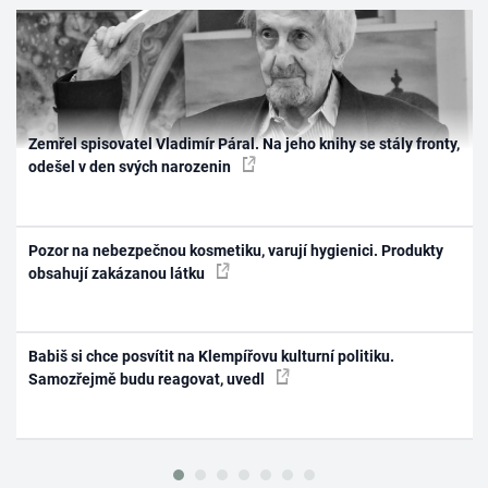
Zemřel spisovatel Vladimír Páral. Na jeho knihy se stály fronty,
odešel v den svých narozenin
Pozor na nebezpečnou kosmetiku, varují hygienici. Produkty
obsahují zakázanou látku
Babiš si chce posvítit na Klempířovu kulturní politiku.
Samozřejmě budu reagovat, uvedl