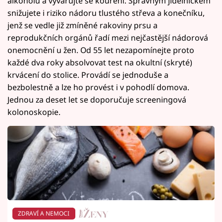
alkoholu a vyvarujte se kouření. Správným jídelníčkem
snižujete i riziko nádoru tlustého střeva a konečníku,
jenž se vedle již zmíněné rakoviny prsu a
reprodukčních orgánů řadí mezi nejčastější nádorová
onemocnění u žen. Od 55 let nezapomínejte proto
každé dva roky absolvovat test na okultní (skryté)
krvácení do stolice. Provádí se jednoduše a
bezbolestně a lze ho provést i v pohodlí domova.
Jednou za deset let se doporučuje screeningová
kolonoskopie.
ZDRAVÍ A NEMOCI