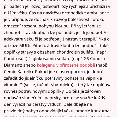
případech je rozvoj osteoartrózy rychlejší a přichází i v
nižším věku. Čas na návštěvu ortopedické ambulance
je v případě, že dochází k rozvoji bolestivosti, otoku,
omezení rozsahu pohybu kloubu. Při vyšetření se
zhodnotí stav kloubu a lze posoudit, jestli jsou potíže
adekvátní věku či je potřeba již nastavit terapii,“ říká o
artróze MUDr. Pituch. Zdraví kloubů lze podpořit také
doplňky stravy s obsahem chondroitin sulfátu (např.
Condrosulf) či glukosamin sulfátu (např. GS Condro
Diamant) anebo
kolagenu v přirozené podobě
(např.
Cemio Kamzík). Pokud jde o osteoporózu, je dobré
zařadit do jídelníčku potraviny bohaté na vápník a
vitamin D (vejce, tučné ryby, mléko), který lze doplňovat
rovněž potravinovými doplňky. Do těla je zároveň
dodáván slunečními paprsky, proto se snažte každý
den vyrazit na čerstvý vzduch. Dále dbejte na
pravidelný pohyb odpovídající věku, omezte konzumaci