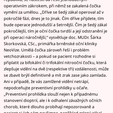
operativním zákrokem, při němž se zakalená čočka
vymění za umělou. „Dříve se šedý zákal operoval až v
pokročilé fázi, dnes je to jinak. Čím dříve přijdete, tím
bude operace jednodušší a šetrnější. Čím je šedý zákal
pokročilejší, tím je oční čočka tvrdší a její odstranění je
při operaci náročnější,“ vysvětluje doc. MUDr. Šárka
Skorkovská, CSc., primářka brněnské oční kliniky
NeoVize. Umělá čočka zároveň řeší i problém
vetchozrakosti – a pokud se pacient rozhodne si
připlatit za bifokální či trifokální nitrooční čočku, která
zlepšuje vidění na dvě (respektive tři) vzdálenosti, může
se zbavit brýlí definitivně a mít zrak zase jako zamlada.
Ani v případě, že vás zamlžené vidění netrápí,
nepodceňujte preventivní prohlídky u očaře.
„Preventivní prohlídka slouží nejen k případnému
stanovení dioptrií, ale i k odhalení závažných očních
chorob, které dlouho probíhají nepozorovaně a
pacient si jich sám nevšimne, například zelený zákal.