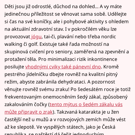
Děti jsou již odrostlé, důchod na dohled... A vy máte
jedinečnou příležitost se věnovat sama sobě. Udělejte
si čas na své koníčky, ale i pohybové aktivity s ohledem
na aktuální zdravotní stav. I v pokročilém věku lze
provozovat
jógu
, tai-či, plavání nebo třeba nordic
walking či golf. Existuje také řada možností na
skupinová cvičení pro seniory, zaměřená na zpevnění a
protažení těla. Pro minimalizaci rizik inkontinence
posilujte
vhodnými cviky také pánevní dno
. Kromě
pestrého jídelníčku dbejte rovněž na kvalitní pitný
režim, abyste zabránila dehydrataci. A pozornost
věnujte rovněž svému zraku! Po šedesátém roce je totiž
frekventovaným onemocněním šedý zákal, způsobený
zakalováním čočky (
tento mýtus o šedém zákalu vás
může připravit o zrak
). Takzvaná katarakta je u žen
častější než u mužů a v rozvojových zemích může vést
až ke slepotě. Ve vyspělých státech, jako je Česká
republika, se naštěstí dá řešit jednoduchým