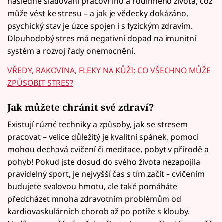
následné slaďování pracovního a rodinného života, což
může vést ke stresu – a jak je vědecky dokázáno,
psychický stav je úzce spojen i s fyzickým zdravím.
Dlouhodobý stres má negativní dopad na imunitní
systém a rozvoj řady onemocnění.
VŘEDY, RAKOVINA, FLEKY NA KŮŽI: CO VŠECHNO MŮŽE
ZPŮSOBIT STRES?
Jak můžete chránit své zdraví?
Existují různé techniky a způsoby, jak se stresem
pracovat – velice důležitý je kvalitní spánek, pomoci
mohou dechová cvičení či meditace, pobyt v přírodě a
pohyb! Pokud jste dosud do svého života nezapojila
pravidelný sport, je nejvyšší čas s tím začít – cvičením
budujete svalovou hmotu, ale také pomáháte
předcházet mnoha zdravotním problémům od
kardiovaskulárních chorob až po potíže s klouby.