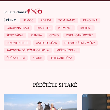
Sdílejte článek
ŠTÍTKY
NEMOC
ZDRAVÍ
TOM HANKS
RAKOVINA
RAKOVINA PRSU
DIABETES
PREVENCE
PACIENT
ŠEDÝ ZÁKAL
KLINIKA
ČESKO
ZDRAVOTNÍ POTÍŽE
INKONTINENCE
OSTEOPORÓZA
HORMONÁLNÍ ZMĚNY
RAKOVINA DĚLOŽNÍHO HRDLA
MĚŘENÍ ZRAKU
ČOČKA JEDLÁ
KLOUB
OSTEOARTRÓZA
PŘEČTĚTE SI TAKÉ