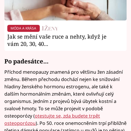
MÓDA A KRÁSA
Jak se mění vaše ruce a nehty, když je
vám 20, 30, 40...
Po padesátce...
Příchod menopauzy znamená pro většinu žen zásadní
změnu. Během přechodu dochází nejen ke snižování
hladiny ženského hormonu estrogenu, ale také k
dalším hormonálním změnám, které ovlivňují celý
organismus. Jedním z projevů bývá úbytek kostní a
svalové hmoty. To se může projevit v podobě
osteoporózy (
otestujte se, zda budete trpět
osteoporózou
). Po 50. roce onemocněním trpí přibližně
třetina dámské populace (zatímco u mužů je to pětina).