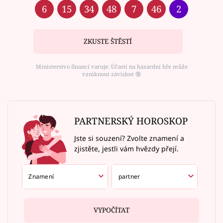
6
15
34
48
7
46
2
ZKUSTE ŠTĚSTÍ
Ministerstvo financí varuje: Účastí na hazardní hře může
vzniknout závislost ⑱
PARTNERSKÝ HOROSKOP
Jste si souzení? Zvolte znamení a
zjistěte, jestli vám hvězdy přejí.
VYPOČÍTAT