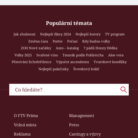
Populární témata
Jak zhubnout
Nejlepší filmy 2024
Nejlepší horory
TV program
Změna času
Partie
Počasí
Kdy budou volby
ZOO Nové začátky
Auto – katalog
7 pádů Honzy Dědka
Volby 2025
Svařené víno
Tatarák podle Pohlreicha
Aloe vera
Pěstování lichořeřišnice
Výpočet ascendentu
Tvarohové knedlíky
Nejlepší palačinky
Švestkový koláč
O FTV Prima
Management
Volná místa
Press
Reklama
Castingy a výzvy