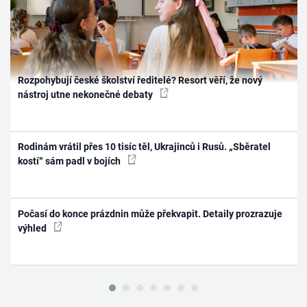
Rozpohybují české školství ředitelé? Resort věří, že nový
nástroj utne nekonečné debaty
Rodinám vrátil přes 10 tisíc těl, Ukrajinců i Rusů. „Sběratel
kostí“ sám padl v bojích
Počasí do konce prázdnin může překvapit. Detaily prozrazuje
výhled