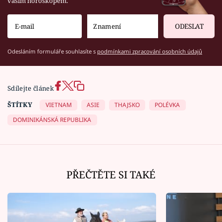
vaším horoskopem.
ODESLAT
Odesláním formuláře souhlasíte s
podmínkami zpracování osobních údajů
Sdílejte článek
ŠTÍTKY
VIETNAM
ASIE
THAJSKO
POLÉVKA
DOMINIKÁNSKÁ REPUBLIKA
PŘEČTĚTE SI TAKÉ