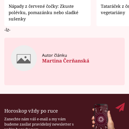
Nápady z červené čočky: Zkuste
Tataráček z č
polévku, pomazánku nebo sladké
vegetariány
sušenky
-lz-
Autor článku
Martina Čerňanská
Horoskop vždy po ruce
Zanechte nám váš e-mail a my vám
budeme zasílat pravidelný newsletter s