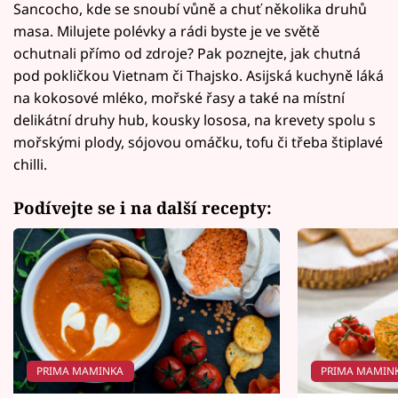
Sancocho, kde se snoubí vůně a chuť několika druhů
masa. Milujete polévky a rádi byste je ve světě
ochutnali přímo od zdroje? Pak poznejte, jak chutná
pod pokličkou Vietnam či Thajsko. Asijská kuchyně láká
na kokosové mléko, mořské řasy a také na místní
delikátní druhy hub, kousky lososa, na krevety spolu s
mořskými plody, sójovou omáčku, tofu či třeba štiplavé
chilli.
Podívejte se i na další recepty:
PRIMA MAMINKA
PRIMA MAMIN