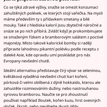
Co se týká zdravé výživy, snažte se omezit konzumaci
zahuštěných polévek, ve kterých stojí vařečka. Na mysli
máme především ty s přídavkem smetany a bílé
mouky. Také z hlediska kalorií jsou zbytečně náročné a
snáze se po nich přibírá. Zvlášť když je prokombinujete
se smaženým řízkem a bramborovým salátem z poctivé
majonézy. Místo takové kalorické bomby si raději
připravte lahodnou pikantní polévku podle receptu z
daleké Asie, kde opravdu umí poskládat pro nás
Evropany nevšední chutě.
Ideální alternativu představuje čirý vývar se zeleninou,
květáková vyladěná nevšední chutí kari koření,
pórková či velmi oblíbená z dýně hokkaido, kterou ale
zahustěte rozmixováním dužiny, nebo nastrouhanou
syrovou bramborou. Naučte se pro zhoustnutí
používat například žloutek, kořen kuzu, hrst ovesných
vloček, škrob, nebo neváhejte zkusit jáhly.