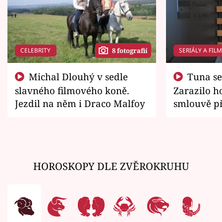
CELEBRITY
SERIÁLY A FIL
8 fotografií
Michal Dlouhý v sedle
Tuna se chtěl vrátit domů.
slavného filmového koně.
Zarazilo ho
Jezdil na něm i Draco Malfoy
smlouvě př
zemřít
HOROSKOPY DLE ZVĚROKRUHU