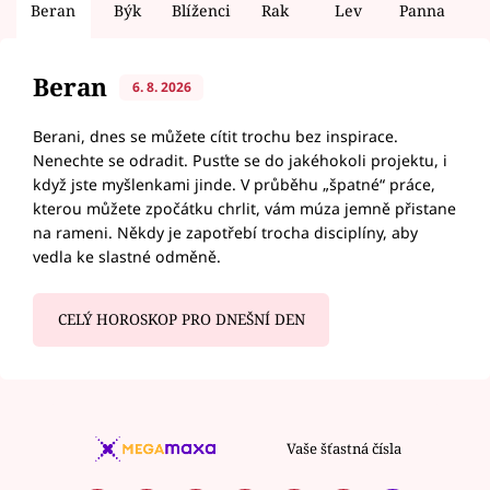
Beran
Býk
Blíženci
Rak
Lev
Panna
V
Beran
6. 8. 2026
Berani, dnes se můžete cítit trochu bez inspirace.
Nenechte se odradit. Pusťte se do jakéhokoli projektu, i
když jste myšlenkami jinde. V průběhu „špatné“ práce,
kterou můžete zpočátku chrlit, vám múza jemně přistane
na rameni. Někdy je zapotřebí trocha disciplíny, aby
vedla ke slastné odměně.
CELÝ HOROSKOP PRO DNEŠNÍ DEN
Vaše šťastná čísla