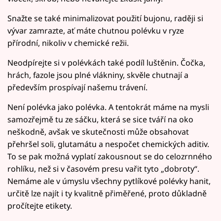
Snažte se také minimalizovat použití bujonu, raději si
vývar zamrazte, ať máte chutnou polévku v ryze
přírodní, nikoliv v chemické režii.
Neodpírejte si v polévkách také podíl luštěnin. Čočka,
hrách, fazole jsou plné vlákniny, skvěle chutnají a
především prospívají našemu trávení.
Není polévka jako polévka. A tentokrát máme na mysli
samozřejmě tu ze sáčku, která se sice tváří na oko
neškodně, avšak ve skutečnosti může obsahovat
přehršel soli, glutamátu a nespočet chemických aditiv.
To se pak možná vyplatí zakousnout se do celozrnného
rohlíku, než si v časovém presu vařit tyto „dobroty“.
Nemáme ale v úmyslu všechny pytlíkové polévky hanit,
určitě lze najít i ty kvalitně přiměřené, proto důkladně
pročítejte etikety.