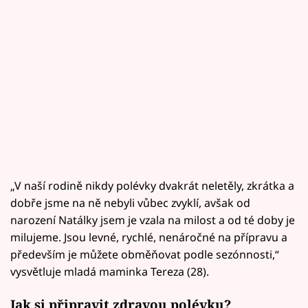
„V naší rodině nikdy polévky dvakrát neletěly, zkrátka a
dobře jsme na ně nebyli vůbec zvyklí, avšak od
narození Natálky jsem je vzala na milost a od té doby je
milujeme. Jsou levné, rychlé, nenáročné na přípravu a
především je můžete obměňovat podle sezónnosti,“
vysvětluje mladá maminka Tereza (28).
Jak si připravit zdravou polévku?