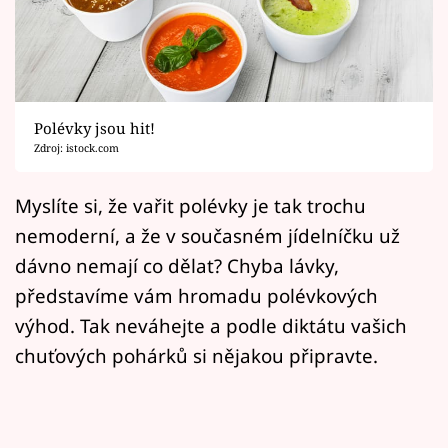
Horoskopy
Sledujte prima+
Filmový festival Karlovy Vary
Polévky jsou hit!
Pořady
Zdroj: istock.com
Mámy sobě
Myslíte si, že vařit polévky je tak trochu
nemoderní, a že v současném jídelníčku už
Přihlášení
dávno nemají co dělat? Chyba lávky,
představíme vám hromadu polévkových
výhod. Tak neváhejte a podle diktátu vašich
Sledujte nás
chuťových pohárků si nějakou připravte.