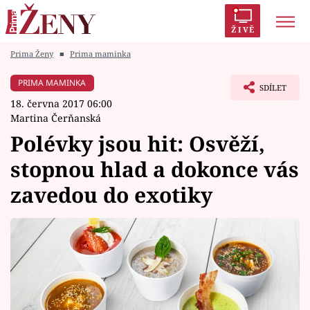
ŽIVĚ
Prima Ženy
■
Prima maminka
Trendy:
Polabí
Inspekce
Prostřeno!
AYTO?
PRIMA MAMINKA
SDÍLET
Módní alarm
Zrádci
Proměny
18. června 2017 06:00
Martina Čerňanská
Polévky jsou hit: Osvěží,
stopnou hlad a dokonce vás
Témata
zavedou do exotiky
Celebrity
Vztahy
Seriály