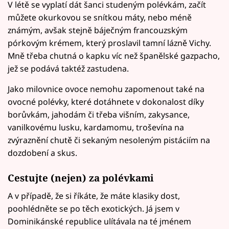
V létě se vyplatí dát šanci studeným polévkám, začít
můžete okurkovou se snítkou máty, nebo méně
známým, avšak stejně báječným francouzským
pórkovým krémem, který proslavil tamní lázně Vichy.
Mně třeba chutná o kapku víc než španělské gazpacho,
jež se podává taktéž zastudena.
Jako milovnice ovoce nemohu zapomenout také na
ovocné polévky, které dotáhnete v dokonalost díky
borůvkám, jahodám či třeba višním, zakysance,
vanilkovému lusku, kardamomu, troševína na
zvýraznění chutě či sekaným nesoleným pistáciím na
dozdobení a skus.
Cestujte (nejen) za polévkami
A v případě, že si říkáte, že máte klasiky dost,
poohlédněte se po těch exotických. Já jsem v
Dominikánské republice ulítávala na té jménem