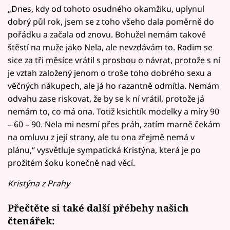
„Dnes, kdy od tohoto osudného okamžiku, uplynul
dobrý půl rok, jsem se z toho všeho dala poměrně do
pořádku a začala od znovu. Bohužel nemám takové
štěstí na muže jako Nela, ale nevzdávám to. Radim se
sice za tři měsíce vrátil s prosbou o návrat, protože s ní
je vztah založený jenom o troše toho dobrého sexu a
věčných nákupech, ale já ho razantně odmítla. Nemám
odvahu zase riskovat, že by se k ní vrátil, protože já
nemám to, co má ona. Totiž ksichtík modelky a míry 90
– 60 – 90. Nela mi nesmí přes práh, zatím marně čekám
na omluvu z její strany, ale tu ona zřejmě nemá v
plánu,“ vysvětluje sympatická Kristýna, která je po
prožitém šoku konečně nad věcí.
Kristýna z Prahy
Přečtěte si také další přébehy našich
čtenářek: