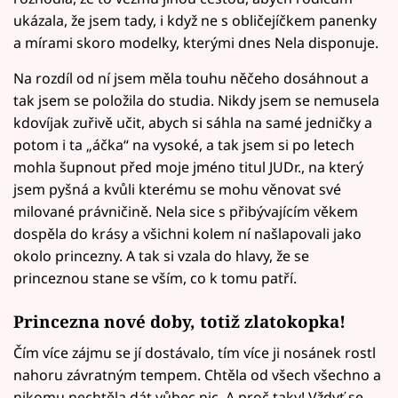
ukázala, že jsem tady, i když ne s obličejíčkem panenky
a mírami skoro modelky, kterými dnes Nela disponuje.
Na rozdíl od ní jsem měla touhu něčeho dosáhnout a
tak jsem se položila do studia. Nikdy jsem se nemusela
kdovíjak zuřivě učit, abych si sáhla na samé jedničky a
potom i ta „áčka“ na vysoké, a tak jsem si po letech
mohla šupnout před moje jméno titul JUDr., na který
jsem pyšná a kvůli kterému se mohu věnovat své
milované právničině. Nela sice s přibývajícím věkem
dospěla do krásy a všichni kolem ní našlapovali jako
okolo princezny. A tak si vzala do hlavy, že se
princeznou stane se vším, co k tomu patří.
Princezna nové doby, totiž zlatokopka!
Čím více zájmu se jí dostávalo, tím více ji nosánek rostl
nahoru závratným tempem. Chtěla od všech všechno a
nikomu nechtěla dát vůbec nic. A proč taky! Vždyť se