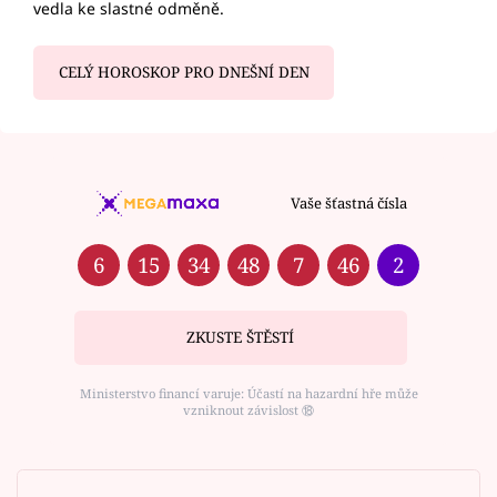
vedla ke slastné odměně.
CELÝ HOROSKOP PRO DNEŠNÍ DEN
Vaše šťastná čísla
6
15
34
48
7
46
2
ZKUSTE ŠTĚSTÍ
Ministerstvo financí varuje: Účastí na hazardní hře může
vzniknout závislost ⑱