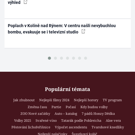
výhled
Poplach v Kolíně nad Rýnem: V centru našli nevybuchlou
bombu, evakuuje se i televizní studio
Populární témata
Jak zhubnout
Nejlepší filmy 2024
Nejlepší horory
TV program
Změna času
Partie
Počasí
Kdy budou volby
ZOO Nové začátky
Auto – katalog
7 pádů Honzy Dědka
Volby 2025
Svařené víno
Tatarák podle Pohlreicha
Aloe vera
Pěstování lichořeřišnice
Výpočet ascendentu
Tvarohové knedlíky
Nejlepší palačinky
Švestkový koláč