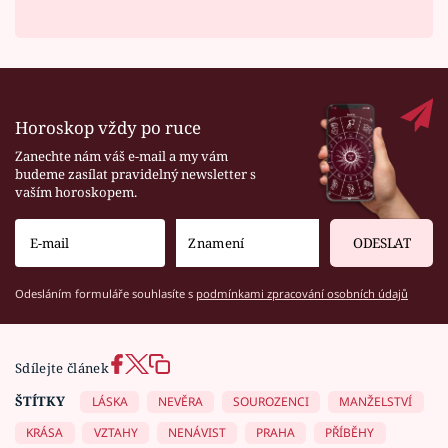
Horoskop vždy po ruce
Zanechte nám váš e-mail a my vám
budeme zasílat pravidelný newsletter s
vaším horoskopem.
ODESLAT
Odesláním formuláře souhlasíte s
podmínkami zpracování osobních údajů
Sdílejte článek
ŠTÍTKY
LÁSKA
NEVĚRA
SOUROZENCI
MANŽELSTVÍ
KRÁSA
VZTAHY
NENÁVIST
PRAHA
PŘÍBĚHY