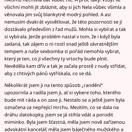
všichni mohli jít zbláznit, aby si jich Nela vůbec všimla a
věnovala jim svůj blankytně modrý pohled. A asi
nemusím dvakrát vysvětlovat, že této pozornosti se jí
dostávalo především z řad mužů. Mohla si vybírat a tak
si vybírala. Jenže problém nastal v tom, že i když byla
zadaná, tak zájem o ni rostl snad ještě závratnějším
tempem a naše sexbomba si pořád nemohla vybrat,
který je ten, co ji všechny ty vrtochy bude plnit.
Nevěděla kam dřív a tak je začala prostě z nudy střídat,
aby z chtivých pánů vytřískala, co se dá.
Několikrát jsem ji na tento způsob „randění“
upozornila a radila jsem ji, ať si vybere toho, kterého
bude mít ráda a on zase ji. Nestalo se a ještě jsem byla
označena za nepřející mrchu. Mezitím, co se dala na
dráhu zlatokopky, jsem se já stihla vdát a porodit
miminko. Byla jsem šťastná, měla jsem nově zařízenou
advokátní kancelář, měla jsem báječného mužského a