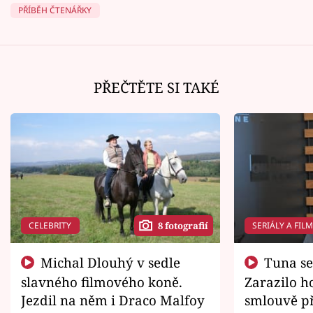
PŘÍBĚH ČTENÁŘKY
PŘEČTĚTE SI TAKÉ
CELEBRITY
SERIÁLY A FIL
8 fotografií
Michal Dlouhý v sedle
Tuna se chtěl vrátit domů.
slavného filmového koně.
Zarazilo ho
Jezdil na něm i Draco Malfoy
smlouvě př