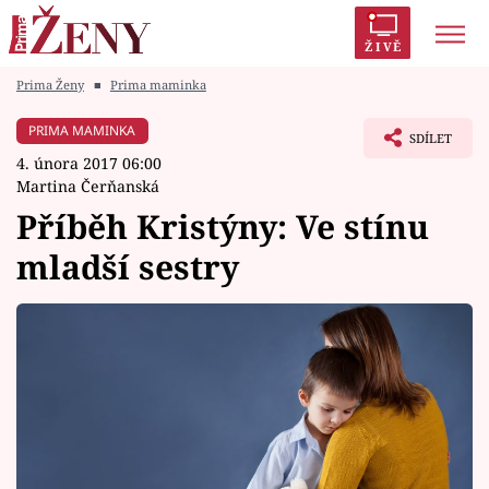
ŽIVĚ
Prima Ženy
■
Prima maminka
Trendy:
Polabí
Inspekce
Prostřeno!
AYTO?
PRIMA MAMINKA
SDÍLET
Módní alarm
Zrádci
Proměny
4. února 2017 06:00
Martina Čerňanská
Příběh Kristýny: Ve stínu
mladší sestry
Témata
Celebrity
Vztahy
Seriály