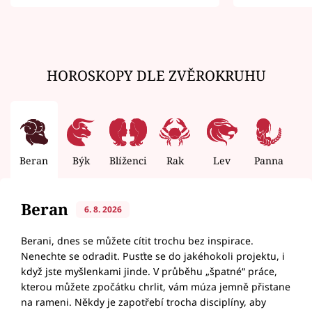
zemřít
HOROSKOPY DLE ZVĚROKRUHU
Beran
Býk
Blíženci
Rak
Lev
Panna
V
Beran
6. 8. 2026
Berani, dnes se můžete cítit trochu bez inspirace.
Nenechte se odradit. Pusťte se do jakéhokoli projektu, i
když jste myšlenkami jinde. V průběhu „špatné“ práce,
kterou můžete zpočátku chrlit, vám múza jemně přistane
na rameni. Někdy je zapotřebí trocha disciplíny, aby