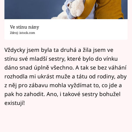
Horoskopy
Sledujte prima+
Ve stínu nány
Filmový festival Karlovy Vary
Zdroj: istock.com
Pořady
Vždycky jsem byla ta druhá a žila jsem ve
stínu své mladší sestry, které bylo do vínku
Mámy sobě
dáno snad úplně všechno. A tak se bez váhání
rozhodla mi ukrást muže a tátu od rodiny, aby
Přihlášení
z něj pro zábavu mohla vyždímat to, co jde a
pak ho zahodit. Ano, i takové sestry bohužel
Sledujte nás
existují!