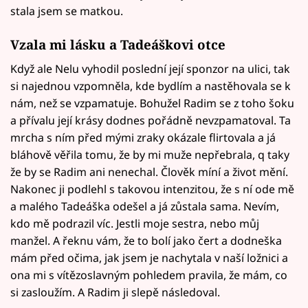
stala jsem se matkou.
Vzala mi lásku a Tadeáškovi otce
Když ale Nelu vyhodil poslední její sponzor na ulici, tak
si najednou vzpomněla, kde bydlím a nastěhovala se k
nám, než se vzpamatuje. Bohužel Radim se z toho šoku
a přívalu její krásy dodnes pořádně nevzpamatoval. Ta
mrcha s ním před mými zraky okázale flirtovala a já
bláhově věřila tomu, že by mi muže nepřebrala, q taky
že by se Radim ani nenechal. Člověk míní a život mění.
Nakonec ji podlehl s takovou intenzitou, že s ní ode mě
a malého Tadeáška odešel a já zůstala sama. Nevím,
kdo mě podrazil víc. Jestli moje sestra, nebo můj
manžel. A řeknu vám, že to bolí jako čert a dodneška
mám před očima, jak jsem je nachytala v naší ložnici a
ona mi s vítězoslavným pohledem pravila, že mám, co
si zasloužím. A Radim ji slepě následoval.