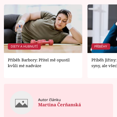
DIETY A HUBNUTÍ
PŘÍBĚHY
Příběh Barbory: Přítel mě opustil
Příběh Jiřiny
kvůli mé nadváze
syny, ale vše
Autor článku
Martina Čerňanská