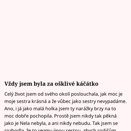
Vždy jsem byla za ošklivé káčátko
Celý život jsem od svého okolí poslouchala, jak moc je
moje sestra krásná a že vůbec jako sestry nevypadáme.
Ano, i já jako malá holka jsem ty narážky brzy na to
moc dobře pochopila. Prostě jsem nikdy tak pěkná
jako je Nela nebyla, a ani nikdy nebudu. Tak jsem se
rozhodla, že to vezmu jinou cestou, abych rodičům