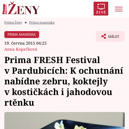
ŽIVĚ
Prima Ženy
■
Prima maminka
Trendy:
Polabí
Inspekce
Prostřeno!
AYTO?
PRIMA MAMINKA
SDÍLET
Módní alarm
Zrádci
Proměny
19. června 2015 04:25
Anna Kopečková
Prima FRESH Festival
v Pardubicích: K ochutnání
Témata
nabídne zebru, koktejly
Celebrity
v kostičkách i jahodovou
rtěnku
Vztahy
Seriály