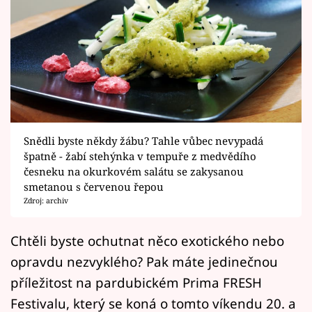
Horoskopy
Sledujte prima+
Filmový festival Karlovy Vary
Pořady
Mámy sobě
Snědli byste někdy žábu? Tahle vůbec nevypadá
špatně - žabí stehýnka v tempuře z medvědího
česneku na okurkovém salátu se zakysanou
Přihlášení
smetanou s červenou řepou
Zdroj: archiv
Sledujte nás
Chtěli byste ochutnat něco exotického nebo
opravdu nezvyklého? Pak máte jedinečnou
příležitost na pardubickém Prima FRESH
Festivalu, který se koná o tomto víkendu 20. a