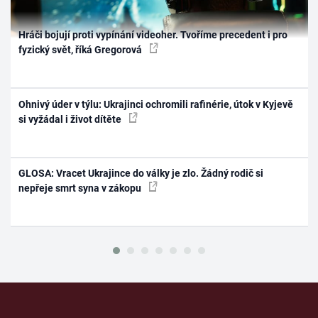
Hráči bojují proti vypínání videoher. Tvoříme precedent i pro
fyzický svět, říká Gregorová
Ohnivý úder v týlu: Ukrajinci ochromili rafinérie, útok v Kyjevě
si vyžádal i život dítěte
GLOSA: Vracet Ukrajince do války je zlo. Žádný rodič si
nepřeje smrt syna v zákopu