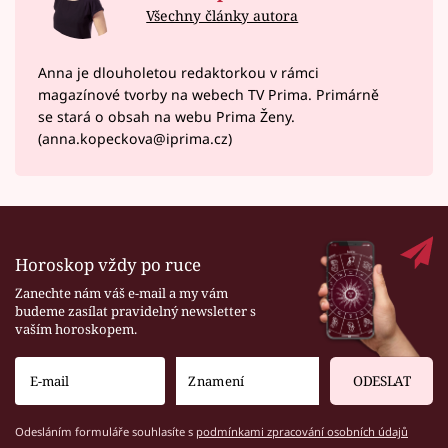
Všechny články autora
Anna je dlouholetou redaktorkou v rámci
magazínové tvorby na webech TV Prima. Primárně
se stará o obsah na webu Prima Ženy.
(anna.kopeckova@iprima.cz)
Horoskop vždy po ruce
Zanechte nám váš e-mail a my vám
budeme zasílat pravidelný newsletter s
vaším horoskopem.
ODESLAT
Odesláním formuláře souhlasíte s
podmínkami zpracování osobních údajů