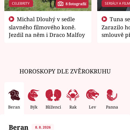
CELEBRITY
SERIÁLY A FIL
8 fotografií
Michal Dlouhý v sedle
Tuna se chtěl vrátit domů.
slavného filmového koně.
Zarazilo ho
Jezdil na něm i Draco Malfoy
smlouvě př
zemřít
HOROSKOPY DLE ZVĚROKRUHU
Beran
Býk
Blíženci
Rak
Lev
Panna
V
Beran
8. 8. 2026