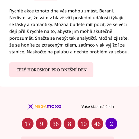
Rychlé akce tohoto dne vás mohou zmást, Berani.
Nedivte se, že vám v hlavě víří poslední události týkající
se lásky a romantiky. Možná budete mít pocit, že se věci
dějí příliš rychle na to, abyste jim mohli skutečně
porozumět. Snažte se nebýt tak analytičtí. Možná zjistíte,
že se honíte za ztraceným cílem, zatímco vlak vyjíždí ze
stanice. Naskočte na palubu a nechte problém za sebou.
CELÝ HOROSKOP PRO DNEŠNÍ DEN
Vaše šťastná čísla
17
9
36
8
10
46
2