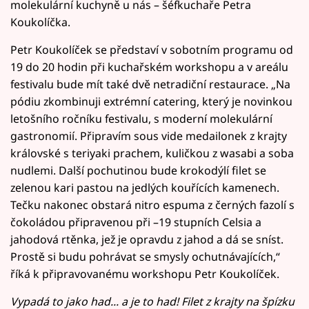
molekulární kuchyně u nás – šéfkuchaře Petra
Koukolíčka.
Petr Koukolíček se představí v sobotním programu od
19 do 20 hodin při kuchařském workshopu a v areálu
festivalu bude mít také dvě netradiční restaurace. „Na
pódiu zkombinuji extrémní catering, který je novinkou
letošního ročníku festivalu, s moderní molekulární
gastronomií. Připravím sous vide medailonek z krajty
královské s teriyaki prachem, kuličkou z wasabi a soba
nudlemi. Další pochutinou bude krokodýlí filet se
zelenou kari pastou na jedlých kouřících kamenech.
Tečku nakonec obstará nitro espuma z černých fazolí s
čokoládou připravenou při –19 stupních Celsia a
jahodová rtěnka, jež je opravdu z jahod a dá se sníst.
Prostě si budu pohrávat se smysly ochutnávajících,“
říká k připravovanému workshopu Petr Koukolíček.
Vypadá to jako had... a je to had! Filet z krajty na špízku