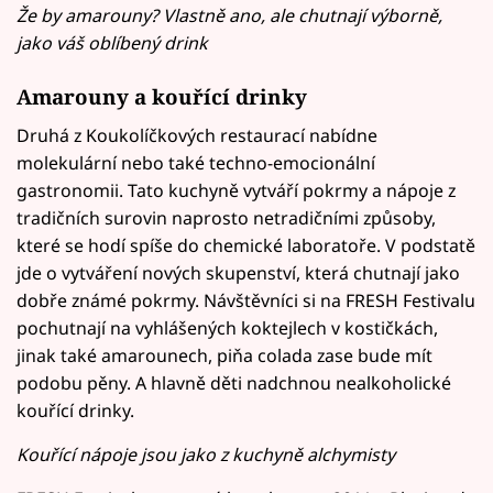
Že by amarouny? Vlastně ano, ale chutnají výborně,
jako váš oblíbený drink
Amarouny a kouřící drinky
Druhá z Koukolíčkových restaurací nabídne
molekulární nebo také techno-emocionální
gastronomii. Tato kuchyně vytváří pokrmy a nápoje z
tradičních surovin naprosto netradičními způsoby,
které se hodí spíše do chemické laboratoře. V podstatě
jde o vytváření nových skupenství, která chutnají jako
dobře známé pokrmy. Návštěvníci si na FRESH Festivalu
pochutnají na vyhlášených koktejlech v kostičkách,
jinak také amarounech, piňa colada zase bude mít
podobu pěny. A hlavně děti nadchnou nealkoholické
kouřící drinky.
Kouřící nápoje jsou jako z kuchyně alchymisty