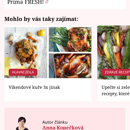
Prima FRESH!
Mohlo by vás taky zajímat:
HLAVNÍ JÍDLA
ZDRAVÉ RECEP
Víkendové kuře 3x jinak
Upečte si ze
recepty, kter
Autor článku
Anna Kopečková