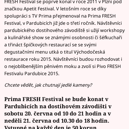
FRESH Festival se poprvé konal v roce 2011 v Plzni pod
značkou Apetit Festival. V letošním roce se díky
spolupráci s TV Prima přejmenoval na Prima FRESH
Festival, v Pardubicích již jde o třetí ročník. Návštěvníci
pardubického dostihového závodiště si užijí workshopy
a kulinářské show se známými osobnosti či šéfkuchaři
a třináct špičkových restaurací se se svými
degustačními menu utká o titul Východočeská
restaurace roku 2015. Návštěvníci budou rozhodovat i
o nejoblíbenějším pěnivém moku a zvolí si Pivo FRESH
Festivalu Pardubice 2015.
Chcete vědět, jak chutnají jedlé kameny?
Prima FRESH Festival se bude konat v
Pardubicích na dostihovém závodišti v
sobotu 20. června od 10 do 21 hodin a v
neděli 21. června od 10.30 do 18 hodin.
Vstupné na každý den je 50 korun.