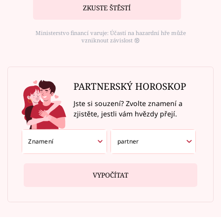
ZKUSTE ŠTĚSTÍ
Ministerstvo financí varuje: Účastí na hazardní hře může
vzniknout závislost ⑱
PARTNERSKÝ HOROSKOP
Jste si souzení? Zvolte znamení a
zjistěte, jestli vám hvězdy přejí.
VYPOČÍTAT