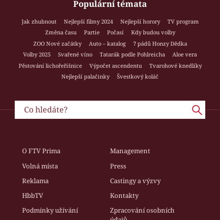
Populární témata
Jak zhubnout
Nejlepší filmy 2024
Nejlepší horory
TV program
Změna času
Partie
Počasí
Kdy budou volby
ZOO Nové začátky
Auto – katalog
7 pádů Honzy Dědka
Volby 2025
Svařené víno
Tatarák podle Pohlreicha
Aloe vera
Pěstování lichořeřišnice
Výpočet ascendentu
Tvarohové knedlíky
Nejlepší palačinky
Švestkový koláč
O FTV Prima
Management
Volná místa
Press
Reklama
Castingy a výzvy
HbbTV
Kontakty
Podmínky užívání
Zpracování osobních
údajů