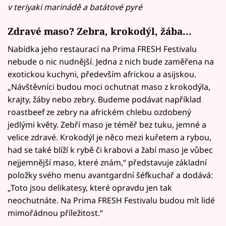
v teriyaki marinádě a batátové pyré
Zdravé maso? Zebra, krokodýl, žába...
Nabídka jeho restaurací na Prima FRESH Festivalu
nebude o nic nudnější. Jedna z nich bude zaměřena na
exotickou kuchyni, především africkou a asijskou.
„Návštěvníci budou moci ochutnat maso z krokodýla,
krajty, žáby nebo zebry. Budeme podávat například
roastbeef ze zebry na africkém chlebu ozdobený
jedlými květy. Zebří maso je téměř bez tuku, jemné a
velice zdravé. Krokodýl je něco mezi kuřetem a rybou,
had se také blíží k rybě či krabovi a žabí maso je vůbec
nejjemnější maso, které znám,“ představuje základní
položky svého menu avantgardní šéfkuchař a dodává:
„Toto jsou delikatesy, které opravdu jen tak
neochutnáte. Na Prima FRESH Festivalu budou mít lidé
mimořádnou příležitost.“