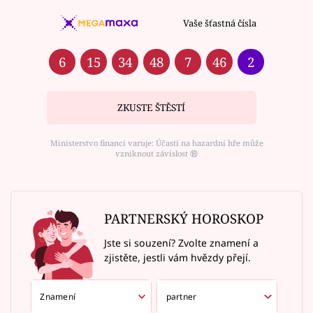
Vaše šťastná čísla
6
15
34
48
7
46
2
ZKUSTE ŠTĚSTÍ
Ministerstvo financí varuje: Účastí na hazardní hře může
vzniknout závislost ⑱
PARTNERSKÝ HOROSKOP
Jste si souzení? Zvolte znamení a
zjistěte, jestli vám hvězdy přejí.