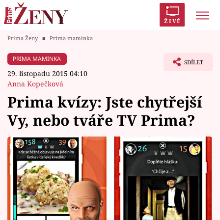
ŽIVĚ
Prima Ženy
■
Prima maminka
Trendy:
Polabí
Inspekce
Prostřeno!
AYTO?
PRIMA MAMINKA
SDÍLET
Módní alarm
Zrádci
Proměny
29. listopadu 2015 04:10
Anna Kopečková
Prima kvízy: Jste chytřejší
Vy, nebo tváře TV Prima?
Témata
Celebrity
Vztahy
Seriály