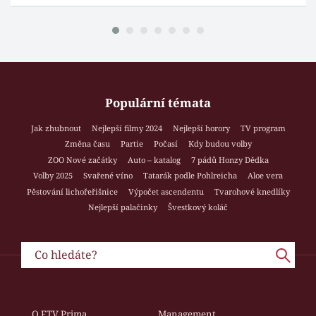
Populární témata
Jak zhubnout
Nejlepší filmy 2024
Nejlepší horory
TV program
Změna času
Partie
Počasí
Kdy budou volby
ZOO Nové začátky
Auto – katalog
7 pádů Honzy Dědka
Volby 2025
Svařené víno
Tatarák podle Pohlreicha
Aloe vera
Pěstování lichořeřišnice
Výpočet ascendentu
Tvarohové knedlíky
Nejlepší palačinky
Švestkový koláč
O FTV Prima
Management