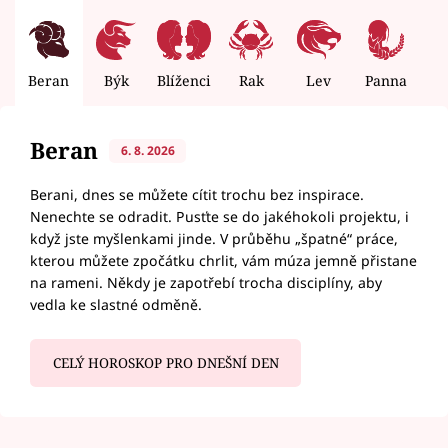
Beran
Býk
Blíženci
Rak
Lev
Panna
V
Beran
6. 8. 2026
Berani, dnes se můžete cítit trochu bez inspirace.
Nenechte se odradit. Pusťte se do jakéhokoli projektu, i
když jste myšlenkami jinde. V průběhu „špatné“ práce,
kterou můžete zpočátku chrlit, vám múza jemně přistane
na rameni. Někdy je zapotřebí trocha disciplíny, aby
vedla ke slastné odměně.
CELÝ HOROSKOP PRO DNEŠNÍ DEN