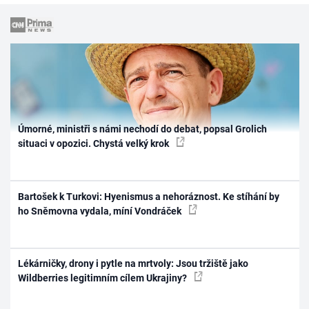
Úmorné, ministři s námi nechodí do debat, popsal Grolich
situaci v opozici. Chystá velký krok
Bartošek k Turkovi: Hyenismus a nehoráznost. Ke stíhání by
ho Sněmovna vydala, míní Vondráček
Lékárničky, drony i pytle na mrtvoly: Jsou tržiště jako
Wildberries legitimním cílem Ukrajiny?