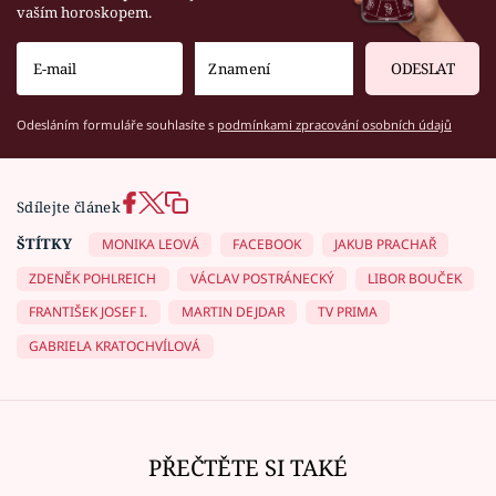
vaším horoskopem.
ODESLAT
Odesláním formuláře souhlasíte s
podmínkami zpracování osobních údajů
Sdílejte článek
ŠTÍTKY
MONIKA LEOVÁ
FACEBOOK
JAKUB PRACHAŘ
ZDENĚK POHLREICH
VÁCLAV POSTRÁNECKÝ
LIBOR BOUČEK
FRANTIŠEK JOSEF I.
MARTIN DEJDAR
TV PRIMA
GABRIELA KRATOCHVÍLOVÁ
PŘEČTĚTE SI TAKÉ