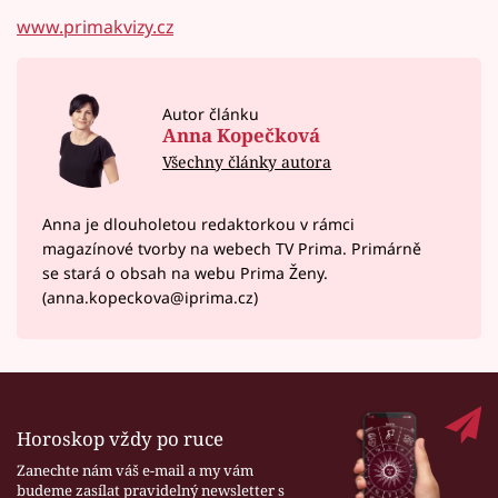
www.primakvizy.cz
Autor článku
Anna Kopečková
Všechny články autora
Anna je dlouholetou redaktorkou v rámci
magazínové tvorby na webech TV Prima. Primárně
se stará o obsah na webu Prima Ženy.
(anna.kopeckova@iprima.cz)
Horoskop vždy po ruce
Zanechte nám váš e-mail a my vám
budeme zasílat pravidelný newsletter s