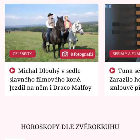
CELEBRITY
SERIÁLY A FIL
8 fotografií
Michal Dlouhý v sedle
Tuna se chtěl vrátit domů.
slavného filmového koně.
Zarazilo ho
Jezdil na něm i Draco Malfoy
smlouvě př
zemřít
HOROSKOPY DLE ZVĚROKRUHU