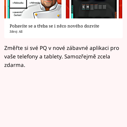
Horoskopy
Sledujte prima+
Pobavíte se a třeba se i něco nového dozvíte
Filmový festival Karlovy Vary
Zdroj: All
Pořady
Změřte si své PQ v nové zábavné aplikaci pro
vaše telefony a tablety. Samozřejmě zcela
Mámy sobě
zdarma.
Přihlášení
Sledujte nás