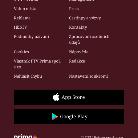
Volná místa
Press
Reklama
Castingy a výzvy
HbbTV
Kontakty
Podmínky užívání
Zpracování osobních
údajů
Cookies
Nápověda
Vlastník FTV Prima spol.
Redakce
s r.o.
Nahlásit chybu
Nastavení soukromí
App Store
Google Play
© FTV Prima spol. s r.o.