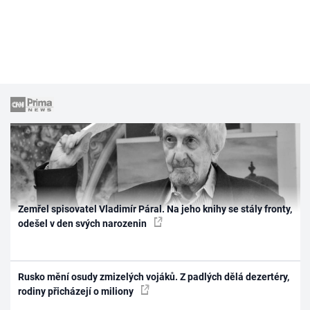
Zemřel spisovatel Vladimír Páral. Na jeho knihy se stály fronty,
odešel v den svých narozenin
Rusko mění osudy zmizelých vojáků. Z padlých dělá dezertéry,
rodiny přicházejí o miliony