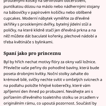
proutěnými košíky na servírování občerstvení,
puntíkatou dózou na máslo nebo nádhernými stojany
na bábovičky v papírovém košíčku nebo oblíbené
cupcakes. Moderní nábytek vyměňte za dřevěné
skříňky s prosklenými dvířky, bytelný jídelní stůl a
poličky, na které klidně stačí jen dřevěná prkna a na
něž můžete dát baculaté kořenky, plechové nádobí a
třeba květináče s bylinkami.
Spaní jako pro princeznu
Byl by hřích nechat motivy flóry za okny vaší ložnice.
Převlečte vaše peřiny do pohodlné bavlny, která bude
poseta drobnými kvítky. Noční stolky zahalte do
krémově bílé, svíčky nechte svítit v omšelých svícnech a
na podlahu položte hřejivé koberečky, které vám
zpříjemní den ihned po probuzení. Neváhejte ani s
pořízením dřevěného toaletního stolku se zrcadlem v
originálním rámu, co upoutá pozornost. Součástí by