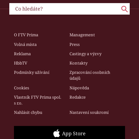
O FTV Prima
Management
Volná místa
Press
Reklama
Castingy a výzvy
HbbTV
Kontakty
Podmínky užívání
Zpracování osobních
údajů
Cookies
Nápověda
Vlastník FTV Prima spol.
Redakce
s r.o.
Nahlásit chybu
Nastavení soukromí
App Store