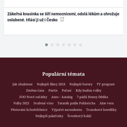
Zákeřná kvasinka se šíří nemocnicemi, odolá lékům a ohrožuje
oslabené. Hlásí ji už i Česko
Populární témata
Jak zhubnout
Nejlepší filmy 2024
Nejlepší horory
TV program
Změna času
Partie
Počasí
Kdy budou volby
ZOO Nové začátky
Auto – katalog
7 pádů Honzy Dědka
Volby 2025
Svařené víno
Tatarák podle Pohlreicha
Aloe vera
Pěstování lichořeřišnice
Výpočet ascendentu
Tvarohové knedlíky
Nejlepší palačinky
Švestkový koláč