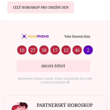
CELÝ HOROSKOP PRO DNEŠNÍ DEN
Vaše šťastná čísla
10
27
38
17
12
46
2
ZKUSTE ŠTĚSTÍ
Ministerstvo financí varuje: Účastí na hazardní hře může
vzniknout závislost ⑱
PARTNERSKÝ HOROSKOP