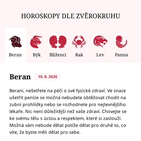
HOROSKOPY DLE ZVĚROKRUHU
Beran
Býk
Blíženci
Rak
Lev
Panna
V
Beran
10. 8. 2026
Berani, nešetřete na péči o své fyzické zdraví. Ve snaze
ušetřit peníze se možná nebudete obtěžovat chodit na
zubní prohlídky nebo se rozhodnete pro nejlevnějšího
lékaře. Nic není důležitější než vaše zdraví. Chovejte se
ke svému tělu s úctou a respektem, které si zaslouží.
Možná vám nebude dělat potíže dělat pro druhé to, co
víte, že byste měli dělat pro sebe.