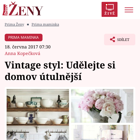
ŽIVĚ
Prima Ženy
■
Prima maminka
Trendy:
Polabí
Inspekce
Prostřeno!
AYTO?
PRIMA MAMINKA
SDÍLET
Módní alarm
Zrádci
Proměny
18. června 2017 07:30
Anna Kopečková
Vintage styl: Udělejte si
domov útulnější
Témata
Celebrity
Vztahy
Seriály