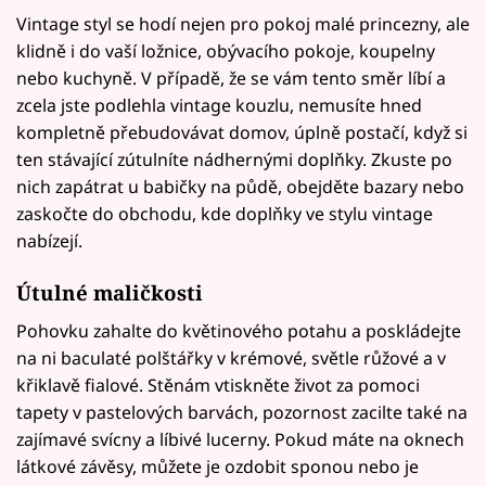
Vintage styl se hodí nejen pro pokoj malé princezny, ale
klidně i do vaší ložnice, obývacího pokoje, koupelny
nebo kuchyně. V případě, že se vám tento směr líbí a
zcela jste podlehla vintage kouzlu, nemusíte hned
kompletně přebudovávat domov, úplně postačí, když si
ten stávající zútulníte nádhernými doplňky. Zkuste po
nich zapátrat u babičky na půdě, obejděte bazary nebo
zaskočte do obchodu, kde doplňky ve stylu vintage
nabízejí.
Útulné maličkosti
Pohovku zahalte do květinového potahu a poskládejte
na ni baculaté polštářky v krémové, světle růžové a v
křiklavě fialové. Stěnám vtiskněte život za pomoci
tapety v pastelových barvách, pozornost zacilte také na
zajímavé svícny a líbivé lucerny. Pokud máte na oknech
látkové závěsy, můžete je ozdobit sponou nebo je