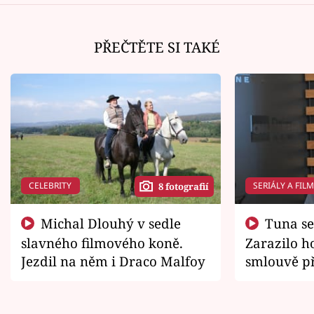
PŘEČTĚTE SI TAKÉ
CELEBRITY
SERIÁLY A FIL
8 fotografií
Michal Dlouhý v sedle
Tuna se chtěl vrátit domů.
slavného filmového koně.
Zarazilo ho
Jezdil na něm i Draco Malfoy
smlouvě př
zemřít