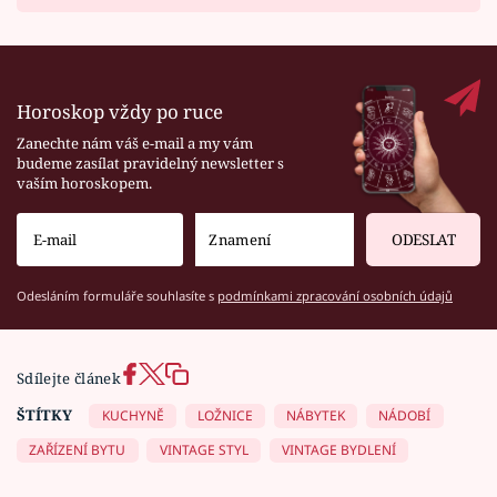
Horoskop vždy po ruce
Zanechte nám váš e-mail a my vám
budeme zasílat pravidelný newsletter s
vaším horoskopem.
ODESLAT
Odesláním formuláře souhlasíte s
podmínkami zpracování osobních údajů
Sdílejte článek
ŠTÍTKY
KUCHYNĚ
LOŽNICE
NÁBYTEK
NÁDOBÍ
ZAŘÍZENÍ BYTU
VINTAGE STYL
VINTAGE BYDLENÍ