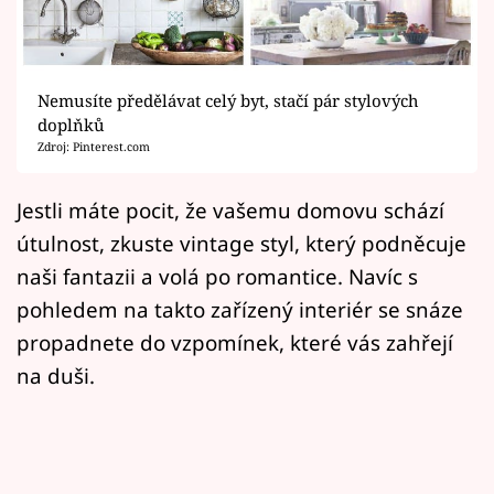
Horoskopy
Sledujte prima+
Nemusíte předělávat celý byt, stačí pár stylových
Filmový festival Karlovy Vary
doplňků
Zdroj: Pinterest.com
Pořady
Jestli máte pocit, že vašemu domovu schází
Mámy sobě
útulnost, zkuste vintage styl, který podněcuje
naši fantazii a volá po romantice. Navíc s
Přihlášení
pohledem na takto zařízený interiér se snáze
propadnete do vzpomínek, které vás zahřejí
Sledujte nás
na duši.