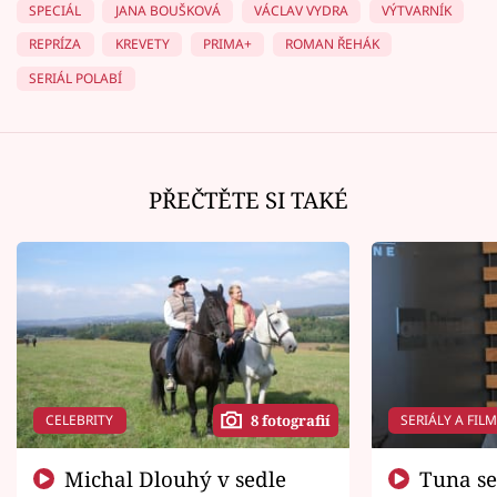
SPECIÁL
JANA BOUŠKOVÁ
VÁCLAV VYDRA
VÝTVARNÍK
REPRÍZA
KREVETY
PRIMA+
ROMAN ŘEHÁK
SERIÁL POLABÍ
PŘEČTĚTE SI TAKÉ
CELEBRITY
SERIÁLY A FIL
8 fotografií
Michal Dlouhý v sedle
Tuna se chtěl vrátit domů.