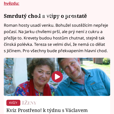
hvězdu:
Failed to fetch
Smrdutý chod a vtipy o prostatě
Roman hosty usadí venku. Bohužel soutěžícím nepřeje
počasí. Na Jarku chvílemi prší, ale prý není z cukru a
přežije to. Krevety budou hostům chutnat, stejně tak
čínská polévka. Tereza se velmi diví, že nemá co dělat
s Jičínem. Pro všechny bude překvapením hlavní chod.
KVÍZY
Kvíz Prostřeno! k týdnu s Václavem