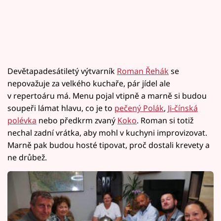
Devětapadesátiletý výtvarník
Roman Řehák
se
nepovažuje za velkého kuchaře, pár jídel ale
v repertoáru má. Menu pojal vtipně a marně si budou
soupeři lámat hlavu, co je to
pečený Polák
,
Ji-čínská
polévka
nebo předkrm zvaný
Koko
. Roman si totiž
nechal zadní vrátka, aby mohl v kuchyni improvizovat.
Marně pak budou hosté tipovat, proč dostali krevety a
ne drůbež.