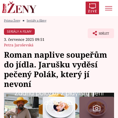
ŽIVĚ
Prima Ženy
■
Seriály a filmy
Trendy:
Polabí
Inspekce
Prostřeno!
AYTO?
SERIÁLY A FILMY
SDÍLET
Módní alarm
Zrádci
Proměny
3. července 2025 09:51
Petra Jaroševská
Roman naplive soupeřům
do jídla. Jarušku vyděsí
Témata
pečený Polák, který jí
Celebrity
nevoní
Žádná položka z playlistu není
Vztahy
dostupná.
Seriály