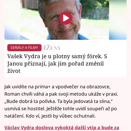
SERIÁLY A FILMY
Vašek Vydra je u plotny samý fórek. S
Janou přiznají, jak jim pořad změnil
život
Jak uvidíte na prima+ a vpodvečer na obrazovce,
Roman chvíli váhá a pak svoji metodu ukáže v praxi.
„Bude dobrá ta polívka. Ta byla jedovatá ta slina,“
usmívá se hostitel. Ještěže tohle uvidí soupeři až po
natáčení. Kdo ví, jestli by vůbec ochutnali.
Václav Vydra doslova vykoktá další vtip a bude za