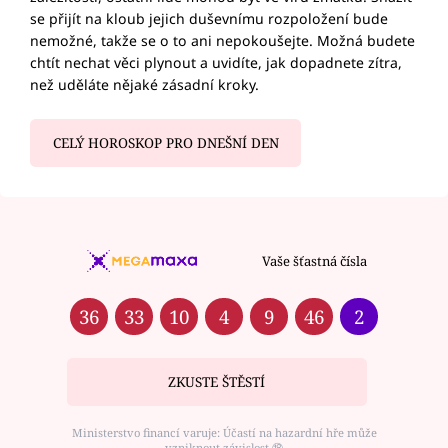
se přijít na kloub jejich duševnímu rozpoložení bude
nemožné, takže se o to ani nepokoušejte. Možná budete
chtít nechat věci plynout a uvidíte, jak dopadnete zítra,
než uděláte nějaké zásadní kroky.
CELÝ HOROSKOP PRO DNEŠNÍ DEN
Vaše šťastná čísla
36
33
10
4
9
46
2
ZKUSTE ŠTĚSTÍ
Ministerstvo financí varuje: Účastí na hazardní hře může
vzniknout závislost ⑱