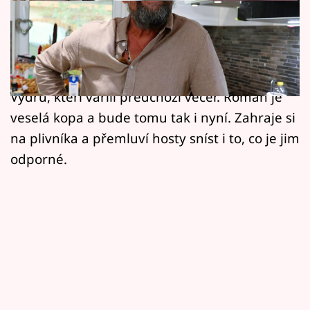
Horoskopy
Další repríza speciálu soutěže amatérských
Sledujte prima+
kuchařů se odehraje u výtvarníka Romana
Filmový festival Karlovy Vary
Řeháka. Pohostí Janu Bouškovou a Václava
Vydru, kteří vařili předchozí večer. Roman je
Pořady
veselá kopa a bude tomu tak i nyní. Zahraje si
na plivníka a přemluví hosty sníst i to, co je jim
Mámy sobě
odporné.
Přihlášení
Sledujte nás