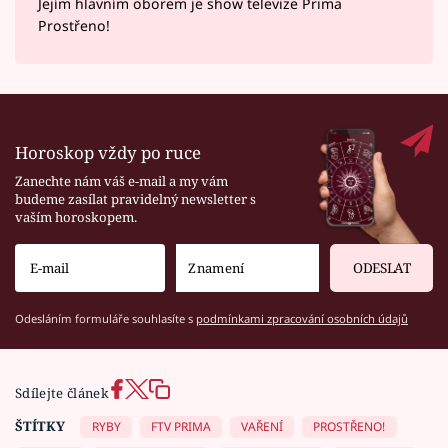
Jejím hlavním oborem je show televize Prima
Prostřeno!
Horoskop vždy po ruce
Zanechte nám váš e-mail a my vám
budeme zasílat pravidelný newsletter s
vaším horoskopem.
ODESLAT
Odesláním formuláře souhlasíte s
podmínkami zpracování osobních údajů
Sdílejte článek
ŠTÍTKY
RYBY
FTV PRIMA
VAŘENÍ
PROSTŘENO!