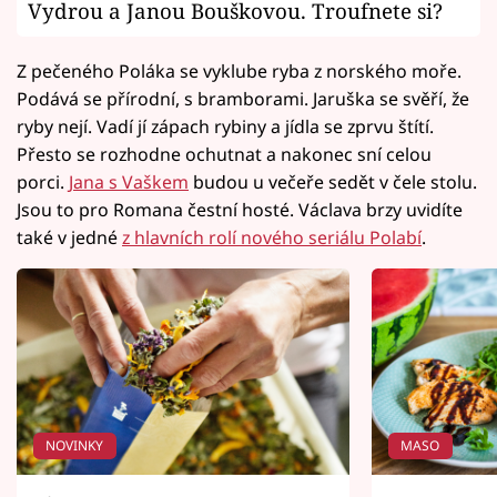
Vydrou a Janou Bouškovou. Troufnete si?
Z pečeného Poláka se vyklube ryba z norského moře.
Podává se přírodní, s bramborami. Jaruška se svěří, že
ryby nejí. Vadí jí zápach rybiny a jídla se zprvu štítí.
Přesto se rozhodne ochutnat a nakonec sní celou
porci.
Jana s Vaškem
budou u večeře sedět v čele stolu.
Jsou to pro Romana čestní hosté. Václava brzy uvidíte
také v jedné
z hlavních rolí nového seriálu Polabí
.
NOVINKY
MASO