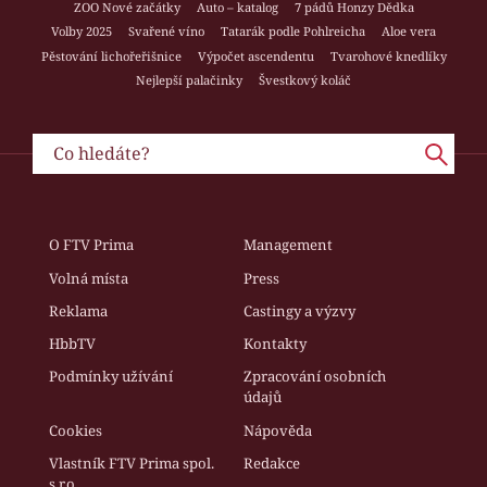
ZOO Nové začátky
Auto – katalog
7 pádů Honzy Dědka
Volby 2025
Svařené víno
Tatarák podle Pohlreicha
Aloe vera
Pěstování lichořeřišnice
Výpočet ascendentu
Tvarohové knedlíky
Nejlepší palačinky
Švestkový koláč
O FTV Prima
Management
Volná místa
Press
Reklama
Castingy a výzvy
HbbTV
Kontakty
Podmínky užívání
Zpracování osobních
údajů
Cookies
Nápověda
Vlastník FTV Prima spol.
Redakce
s r.o.