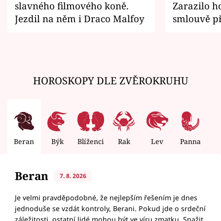
slavného filmového koně.
Zarazilo ho
Jezdil na něm i Draco Malfoy
smlouvě př
zemřít
HOROSKOPY DLE ZVĚROKRUHU
Beran
Býk
Blíženci
Rak
Lev
Panna
V
Beran
7. 8. 2026
Je velmi pravděpodobné, že nejlepším řešením je dnes
jednoduše se vzdát kontroly, Berani. Pokud jde o srdeční
záležitosti, ostatní lidé mohou být ve víru zmatku. Snažit