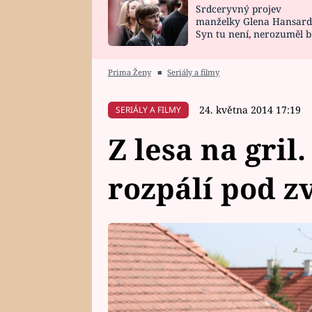
Srdceryvný projev
SNÁŘ
CELEBRITY
manželky Glena Hansard
Syn tu není, nerozuměl b
HOROSKOP NA
VAŘENÍ
tomu, vysvětlila
ROK 2023
Prima Ženy
■
Seriály a filmy
24. května 2014 17:19
SERIÁLY A FILMY
Z lesa na gril.
rozpálí pod z