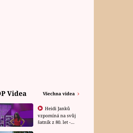
P Videa
Všechna videa
Heidi Janků
vzpomíná na svůj
šatník z 80. let -
Shopaholičky