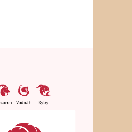
ozoroh
Vodnář
Ryby