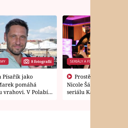
LMY
SERIÁLY A FILMY
8 fotografií
14 f
Prostě si o to řekla! Takhle
Marek pomáhá
Nicole Šáchová získala r
 vrahovi. V Polabí
seriálu Kamarádi
osti