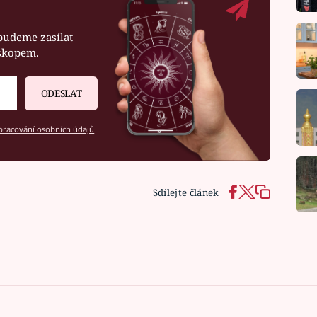
budeme zasílat
oskopem.
ODESLAT
racování osobních údajů
Sdílejte článek