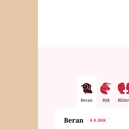
Beran
Býk
Blíže
Beran
8. 8. 2026