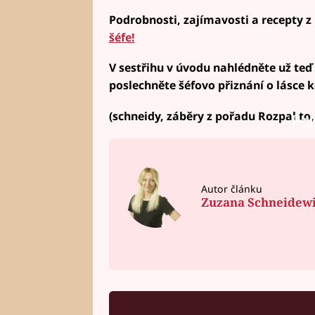
Podrobnosti, zajímavosti a recepty 
šéfe!
V sestřihu v úvodu nahlédněte už teď p
poslechněte šéfovo přiznání o lásce k
(schneidy, záběry z pořadu Rozpal to, 
Fai
Autor článku
Zuzana Schneidew