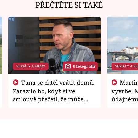
PŘEČTĚTE SI TAKÉ
SERIÁLY A FILMY
SERIÁLY A FI
9 fotografií
Tuna se chtěl vrátit domů.
Martin Písařík jako
Zarazilo ho, když si ve
vyvrhel 
smlouvě přečetl, že může
údajnému
zemřít
je v nemil