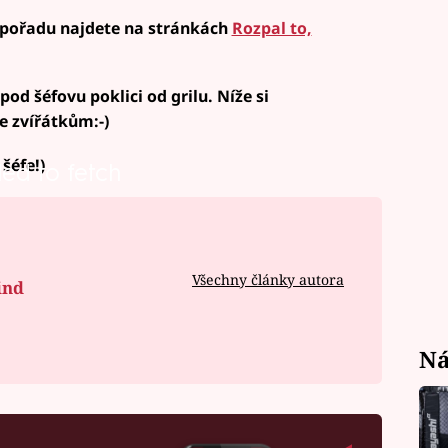
z pořadu najdete na stránkách
Rozpal to,
od šéfovu poklici od grilu. Níže si
e zvířátkům:-)
šéfe!)
led to fetch
Všechny články autora
ind
Ná