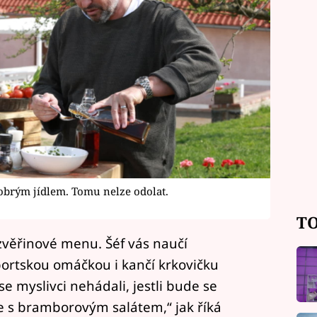
dobrým jídlem. Tomu nelze odolat.
TO
zvěřinové menu. Šéf vás naučí
portskou omáčkou i kančí krkovičku
se myslivci nehádali, jestli bude se
e s bramborovým salátem,“ jak říká