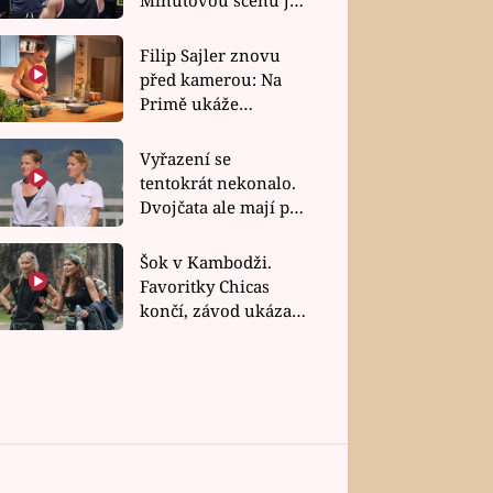
bez dubla
Filip Sajler znovu
před kamerou: Na
Primě ukáže
poctivou kuchyni i
rychlé recepty
Vyřazení se
tentokrát nekonalo.
Dvojčata ale mají po
uzavření třetí etapy
závodu nůž na krku
Šok v Kambodži.
Favoritky Chicas
končí, závod ukázal
svou nejtvrdší tvář