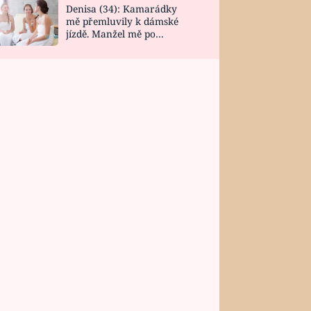
Denisa (34): Kamarádky
mě přemluvily k dámské
jízdě. Manžel mě po
návratu zaskočil