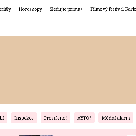
eriály
Horoskopy
Sledujte prima+
Filmový festival Karl
Celebrity
Recept
MÓDA A KRÁSA
HLAVNÍ JÍ
VZTAHY A SEX
SLADKÉ
PRIMA MAMINKA
ZDRAVÉ
bí
Inspekce
Prostřeno!
AYTO?
Módní alarm
Fresh
Living
RECEPTY
BYDLENÍ