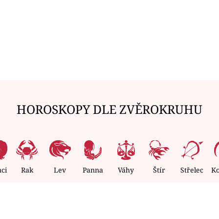
HOROSKOPY DLE ZVĚROKRUHU
nci
Rak
Lev
Panna
Váhy
Štír
Střelec
K