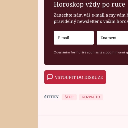
Horoskop vždy po ruce
Zanechte nám váš e-mail a my vám 
pravidelný newsletter s vaším hor
Odesláním formuláře souhlasíte s
podmínkami zp
VSTOUPIT DO DISKUZE
ŠTÍTKY
ŠÉFE!
ROZPAL TO