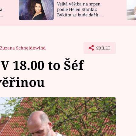
Velká věštba na srpen
NOVINKY
ZAHRADA
a:
podle Helen Stanku:
y
Býkům se bude dařit,
VIDEORECEPTY
DESIGN
Vodnáře čeká jízda
Zuzana Schneidewind
SDÍLET
 V 18.00 to Šéf
věřinou