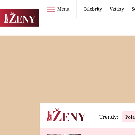
Menu
Celebrity
Vztahy
S
Seriály
Životní styl
ZOO
DIETY A HUBNUTÍ
PROSTŘENO!
CESTOVÁNÍ A
DOVOLENÁ
DUCH
ZDRAVÍ
Trendy:
Pola
Horoskopy
Video
ASTROČLÁNKY
SERIÁLY