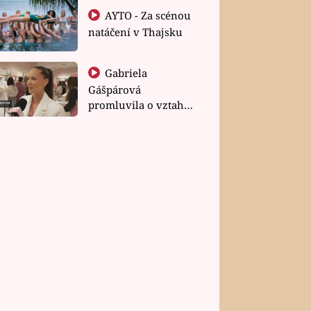
AYTO - Za scénou
natáčení v Thajsku
Gabriela
Gášpárová
promluvila o vztahu
a zakládání rodiny