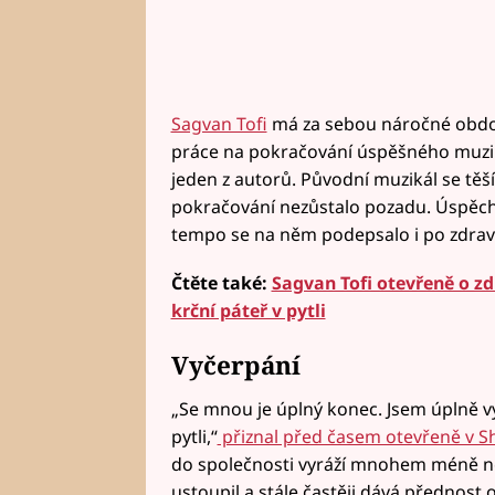
Sagvan Tofi
má za sebou náročné období
práce na pokračování úspěšného muziká
jeden z autorů. Původní muzikál se těší
pokračování nezůstalo pozadu. Úspěch 
tempo se na něm podepsalo i po zdravo
Čtěte také:
Sagvan Tofi otevřeně o z
krční páteř v pytli
Vyčerpání
„Se mnou je úplný konec. Jsem úplně v
pytli,“
přiznal před časem otevřeně v S
do společnosti vyráží mnohem méně než
ustoupil a stále častěji dává přednost