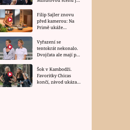
bez dubla
Filip Sajler znovu
před kamerou: Na
Primě ukáže
poctivou kuchyni i
rychlé recepty
Vyřazení se
tentokrát nekonalo.
Dvojčata ale mají po
uzavření třetí etapy
závodu nůž na krku
Šok v Kambodži.
Favoritky Chicas
končí, závod ukázal
svou nejtvrdší tvář