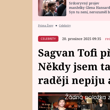
Srdceryvný projev
SNÁŘ
CELEBRITY
manželky Glena Hansard
Syn tu není, nerozuměl b
HOROSKOP NA
VAŘENÍ
tomu, vysvětlila
ROK 2023
Prima Ženy
■
Celebrity
20. prosince 2025 09:35
re
CELEBRITY
Sagvan Tofi p
Někdy jsem ta
raději nepiju
Žádná položka z 