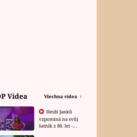
P Videa
Všechna videa
Heidi Janků
vzpomíná na svůj
šatník z 80. let -
Shopaholičky