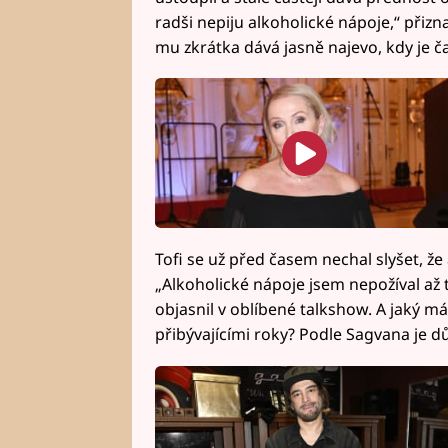
radši nepiju alkoholické nápoje,“ přizn
mu zkrátka dává jasně najevo, kdy je č
Tofi se už před časem nechal slyšet, že
„Alkoholické nápoje jsem nepožíval až t
objasnil v oblíbené talkshow. A jaký má
přibývajícími roky? Podle Sagvana je dů