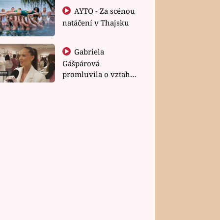
AYTO - Za scénou
natáčení v Thajsku
Gabriela
Gášpárová
promluvila o vztahu
a zakládání rodiny