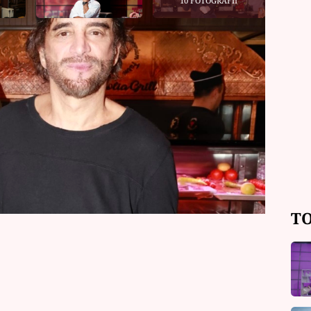
10 FOTOGRAFIÍ
stálicí večírků a idolem osmdesátých
jevuje jen zřídka a dává přednost spíš
gie mu ale rozhodně nechybí. V
uje práci, která ho stojí spoustu sil.
 nepřipouštět.
TO