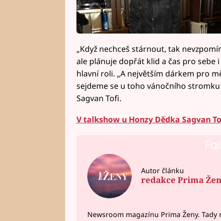
„Když nechceš stárnout, tak nevzpomín
ale plánuje dopřát klid a čas pro sebe i
hlavní roli. „A největším dárkem pro m
sejdeme se u toho vánočního stromku ce
Sagvan Tofi.
V talkshow u Honzy Dědka Sagvan Tofi
Fai
Autor článku
redakce Prima Že
Newsroom magazínu Prima Ženy. Tady n