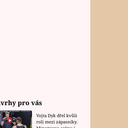
vrhy pro vás
Vojta Dyk dřel kvůli
roli mezi zápasníky.
Minutovou scénu jel