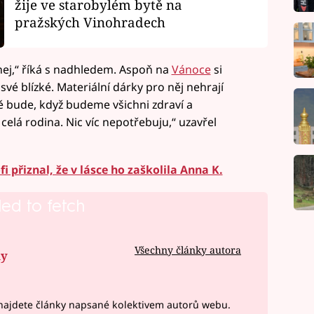
žije ve starobylém bytě na
pražských Vinohradech
ej,“ říká s nadhledem. Aspoň na
Vánoce
si
 své blízké. Materiální dárky pro něj nehrají
ě bude, když budeme všichni zdraví a
lá rodina. Nic víc nepotřebuju,“ uzavřel
 přiznal, že v lásce ho zaškolila Anna K.
led to fetch
Všechny články autora
ny
ajdete články napsané kolektivem autorů webu.