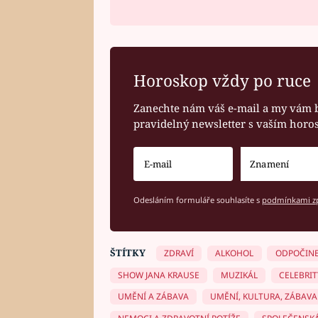
Horoskop vždy po ruce
Zanechte nám váš e-mail a my vám 
pravidelný newsletter s vaším hor
Odesláním formuláře souhlasíte s
podmínkami zp
ŠTÍTKY
ZDRAVÍ
ALKOHOL
ODPOČIN
SHOW JANA KRAUSE
MUZIKÁL
CELEBRIT
UMĚNÍ A ZÁBAVA
UMĚNÍ, KULTURA, ZÁBAVA