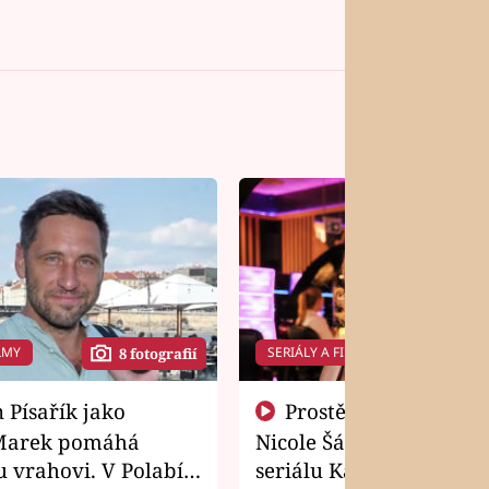
LMY
SERIÁLY A FILMY
8 fotografií
14 f
Prostě si o to řekla! Takhle
Marek pomáhá
Nicole Šáchová získala r
 vrahovi. V Polabí
seriálu Kamarádi