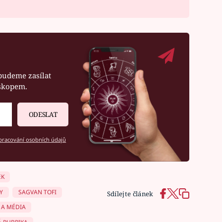
budeme zasílat
oskopem.
ODESLAT
racování osobních údajů
EK
Y
SAGVAN TOFI
Sdílejte článek
 A MÉDIA