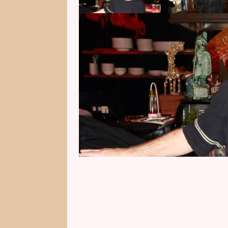
Sagvan Tofi (61) byl dlouhá léta 
let. Dnes už se ve společnosti ob
klidu před nočním životem. Ener
posledních měsících ji naplno věn
Přesto má recept, jak si stárnutí