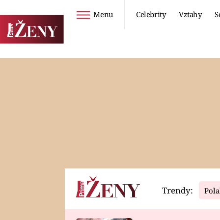
Menu
Celebrity
Vztahy
S
Seriály
Životní styl
ZOO
DIETY A HUBNUTÍ
PROSTŘENO!
CESTOVÁNÍ A
DOVOLENÁ
DUCH
ZDRAVÍ
Trendy:
Pola
Horoskopy
Video
ASTROČLÁNKY
SERIÁLY