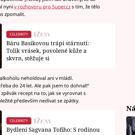
al nyní
v rozhovoru pro Super.cz
s tím, že tělo
as zpomalit.
CELEBRITY
Báru Basikovou trápí stárnutí:
Tolik vrásek, povolené kůže a
skvrn, stěžuje si
 alkoholu neholdoval ani v mládí.
řeba do 24 let. Ale pak jsem to dohnal!“
 zpěvák recept na to, jak se vyrovnat s
ležité především nedívat se zpátky.
Ná
CELEBRITY
Bydlení Sagvana Tofiho: S rodinou