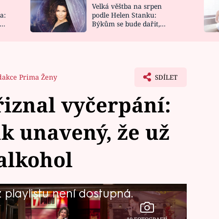
Velká věštba na srpen
NOVINKY
ZAHRADA
a:
podle Helen Stanku:
y
Býkům se bude dařit,
VIDEORECEPTY
DESIGN
Vodnáře čeká jízda
dakce Prima Ženy
SDÍLET
řiznal vyčerpání:
k unavený, že už
 alkohol
playlistu není dostupná.