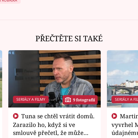
 RUBRIKA
PŘEČTĚTE SI TAKÉ
SERIÁLY A FILMY
SERIÁLY A FI
9 fotografií
Tuna se chtěl vrátit domů.
Martin Písařík jako
Zarazilo ho, když si ve
vyvrhel 
smlouvě přečetl, že může
údajnému