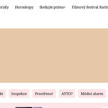
eriály
Horoskopy
Sledujte prima+
Filmový festival Karl
Celebrity
Recept
MÓDA A KRÁSA
HLAVNÍ JÍ
VZTAHY A SEX
SLADKÉ
PRIMA MAMINKA
ZDRAVÉ
bí
Inspekce
Prostřeno!
AYTO?
Módní alarm
Fresh
Living
RECEPTY
BYDLENÍ