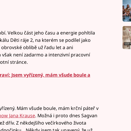
. Velkou část jeho času a energie pohltila
lu Děti ráje 2, na kterém se podílel jako
 obrovské oblibě už řadu let a ani
však není zadarmo a intenzivní pracovní
tní stránce.
draví: Jsem vyřízený, mám všude boule a
yřízený. Mám všude boule, mám krční páteř v
how Jana Krause
. Možná i proto dnes Sagvan
 dřív. Z někdejšího večírkového života
 odpočinku. „Někdy jsem tak unavený, že už