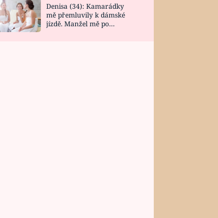
Denisa (34): Kamarádky
mě přemluvily k dámské
jízdě. Manžel mě po
návratu zaskočil