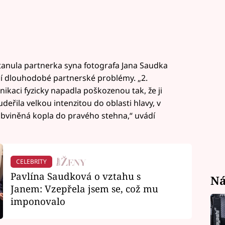
nula partnerka syna fotografa Jana Saudka
jí dlouhodobé partnerské problémy. „2.
kaci fyzicky napadla poškozenou tak, že ji
udeřila velkou intenzitou do oblasti hlavy, v
obviněná kopla do pravého stehna,“ uvádí
CELEBRITY
Pavlína Saudková o vztahu s
Ná
Janem: Vzepřela jsem se, což mu
imponovalo