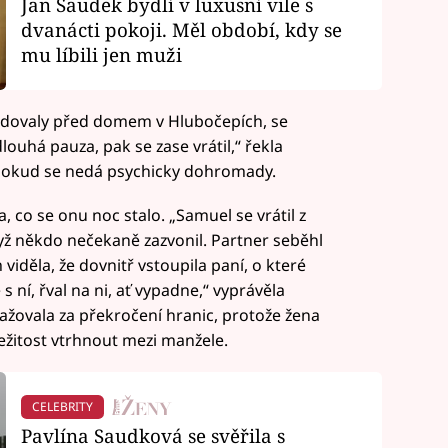
Jan Saudek bydlí v luxusní vile s
dvanácti pokoji. Měl období, kdy se
mu líbili jen muži
radovaly před domem v Hlubočepích, se
ouhá pauza, pak se zase vrátil,“ řekla
, dokud se nedá psychicky dohromady.
 co se onu noc stalo. „Samuel se vrátil z
dyž někdo nečekaně zazvonil. Partner seběhl
viděla, že dovnitř vstoupila paní, o které
s ní, řval na ni, ať vypadne,“ vyprávěla
ažovala za překročení hranic, protože žena
ležitost vtrhnout mezi manžele.
CELEBRITY
Pavlína Saudková se svěřila s