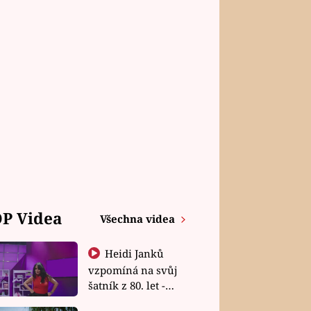
P Videa
Všechna videa
Heidi Janků
vzpomíná na svůj
šatník z 80. let -
Shopaholičky