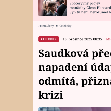
Srdceryvný projev
SNÁŘ
CELEBRITY
manželky Glena Hansard
Syn tu není, nerozuměl b
HOROSKOP NA
VAŘENÍ
tomu, vysvětlila
ROK 2023
Prima Ženy
■
Celebrity
16. prosince 2025 08:35
Mi
CELEBRITY
Saudková pře
napadení úda
odmítá, přiz
krizi