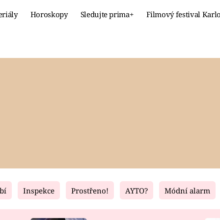
eriály
Horoskopy
Sledujte prima+
Filmový festival Karl
Celebrity
Recept
MÓDA A KRÁSA
HLAVNÍ JÍ
VZTAHY A SEX
SLADKÉ
PRIMA MAMINKA
ZDRAVÉ
bí
Inspekce
Prostřeno!
AYTO?
Módní alarm
Fresh
Living
RECEPTY
BYDLENÍ