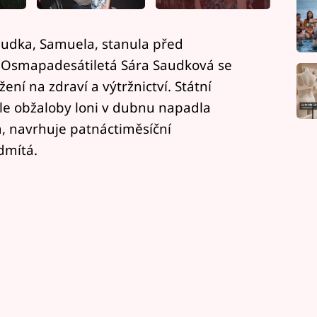
audka, Samuela, stanula před
Osmapadesátiletá Sára Saudková se
ní na zdraví a výtržnictví. Státní
dle obžaloby loni v dubnu napadla
, navrhuje patnáctiměsíční
dmítá.