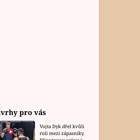
vrhy pro vás
Vojta Dyk dřel kvůli
roli mezi zápasníky.
Minutovou scénu jel