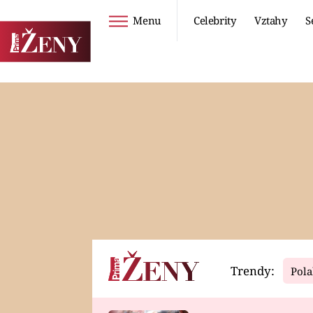
Menu
Celebrity
Vztahy
S
Seriály
Životní styl
ZOO
DIETY A HUBNUTÍ
PROSTŘENO!
CESTOVÁNÍ A
DOVOLENÁ
DUCH
ZDRAVÍ
Trendy:
Pola
Horoskopy
Video
ASTROČLÁNKY
SERIÁLY