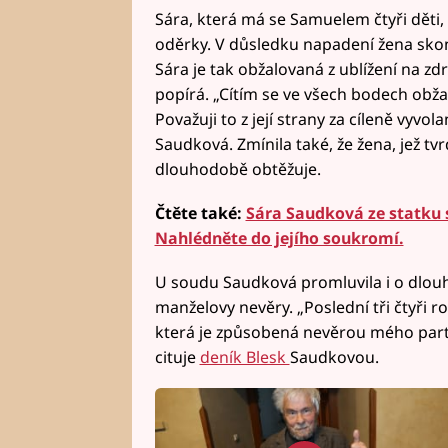
Sára, která má se Samuelem čtyři děti
oděrky. V důsledku napadení žena skon
Sára je tak obžalovaná z ublížení na zdr
popírá. „Cítím se ve všech bodech obža
Považuji to z její strany za cíleně vyvol
Saudková. Zmínila také, že žena, jež tv
dlouhodobě obtěžuje.
Čtěte také:
Sára Saudková ze statku s
Nahlédněte do jejího soukromí.
U soudu Saudková promluvila i o dlouh
manželovy nevěry. „Poslední tři čtyři ro
která je způsobená nevěrou mého part
cituje
deník Blesk
Saudkovou.