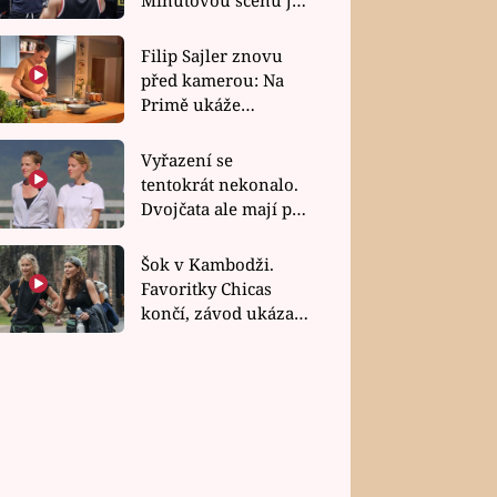
bez dubla
Filip Sajler znovu
před kamerou: Na
Primě ukáže
poctivou kuchyni i
rychlé recepty
Vyřazení se
tentokrát nekonalo.
Dvojčata ale mají po
uzavření třetí etapy
závodu nůž na krku
Šok v Kambodži.
Favoritky Chicas
končí, závod ukázal
svou nejtvrdší tvář