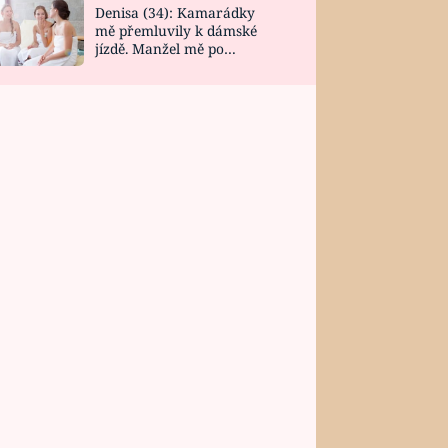
Denisa (34): Kamarádky
mě přemluvily k dámské
jízdě. Manžel mě po
návratu zaskočil