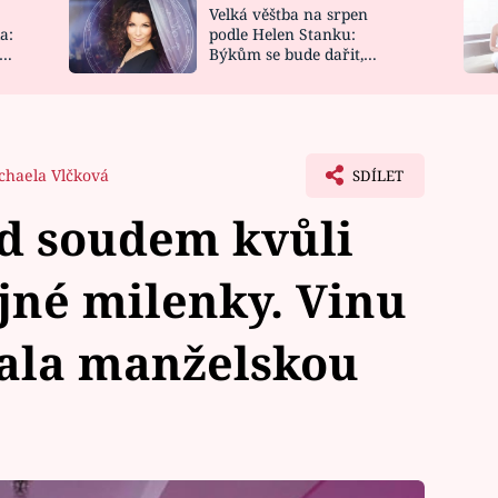
Velká věštba na srpen
NOVINKY
ZAHRADA
a:
podle Helen Stanku:
y
Býkům se bude dařit,
VIDEORECEPTY
DESIGN
Vodnáře čeká jízda
chaela Vlčková
SDÍLET
d soudem kvůli
jné milenky. Vinu
nala manželskou