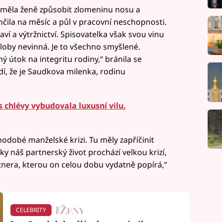
, měla ženě způsobit zlomeninu nosu a
čila na měsíc a půl v pracovní neschopnosti.
aví a výtržnictví. Spisovatelka však svou vinu
loby nevinná. Je to všechno smyšlené.
aný útok na integritu rodiny,“ bránila se
rdí, že je Saudkova milenka, rodinu
 chlévy vybudovala luxusní vilu.
odobé manželské krizi. Tu měly zapříčinit
ky náš partnerský život prochází velkou krizí,
nera, kterou on celou dobu vydatně popírá,“
CELEBRITY