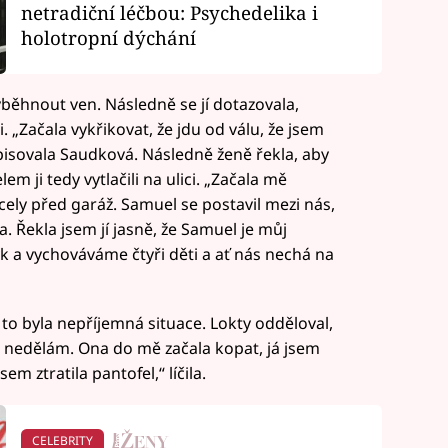
netradiční léčbou: Psychedelika i
holotropní dýchání
yběhnout ven. Následně se jí dotazovala,
. „Začala vykřikovat, že jdu od válu, že jsem
popisovala Saudková. Následně ženě řekla, aby
m ji tedy vytlačili na ulici. „Začala mě
ely před garáž. Samuel se postavil mezi nás,
a. Řekla jsem jí jasně, že Samuel je můj
yk a vychováváme čtyři děti a ať nás nechá na
to byla nepříjemná situace. Lokty odděloval,
nic nedělám. Ona do mě začala kopat, já jsem
em ztratila pantofel,“ líčila.
CELEBRITY