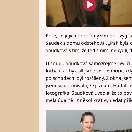
Poté, co jejich problémy v dubnu vyg
Saudek z domu odstěhoval. „Pak byla dl
Saudková s tím, že teď s nimi nebydlí
U soudu Saudková samozřejmě i vylíčila,
fotbalu a chystali jsme se ulehnout, k
po schodech, byl rozčílený. Z okna jsem 
jsem se domnívala, že ji znám. Hádal se 
fotografka. Saudková uvedla, že to pov
měla údajně již několikrát vyhledat pří