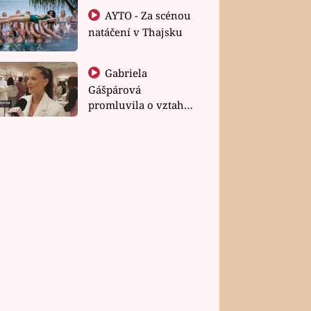
AYTO - Za scénou
natáčení v Thajsku
Gabriela
Gášpárová
promluvila o vztahu
a zakládání rodiny