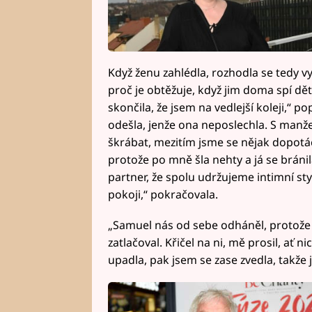
Když ženu zahlédla, rozhodla se tedy v
proč je obtěžuje, když jim doma spí děti
skončila, že jsem na vedlejší koleji,“ 
odešla, jenže ona neposlechla. S manžele
škrábat, mezitím jsme se nějak dopotác
protože po mně šla nehty a já se bránil
partner, že spolu udržujeme intimní st
pokoji,“ pokračovala.
„Samuel nás od sebe odháněl, protože 
zatlačoval. Křičel na ni, mě prosil, ať 
upadla, pak jsem se zase zvedla, takže js