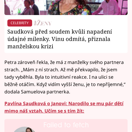
CELEBRITY
Saudková před soudem kvůli napadení
údajné milenky. Vinu odmítá, přiznala
manželskou krizi
Petra zároveň řekla, že má z manželky svého partnera
strach. „Mám z ní strach. Až mě překvapilo, že jsem
tady vyběhla. Byla to intuitivní reakce. I na ulici se
běžně otáčím. Když vidím vyšší ženu, je to nepříjemné,“
dodala Samuelova partnerka.
Pavlína Saudková o Janovi: Narodilo se mu pár dětí
mimo náš vztah. Učím se s tím žít:
Failed to fetch