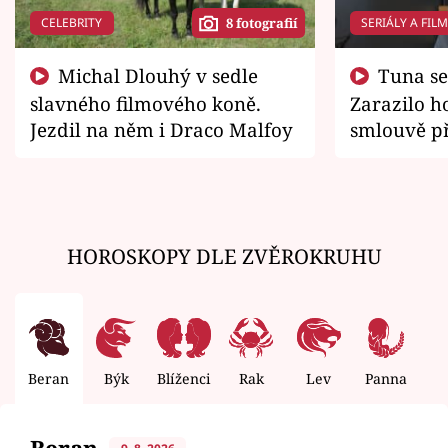
CELEBRITY
SERIÁLY A FIL
8 fotografií
Michal Dlouhý v sedle
Tuna se chtěl vrátit domů.
slavného filmového koně.
Zarazilo ho
Jezdil na něm i Draco Malfoy
smlouvě př
zemřít
HOROSKOPY DLE ZVĚROKRUHU
Beran
Býk
Blíženci
Rak
Lev
Panna
V