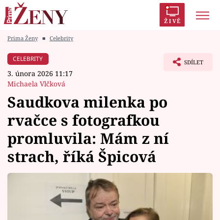
ŽIVĚ
Prima Ženy
■
Celebrity
Trendy:
Polabí
Inspekce
Prostřeno!
AYTO?
CELEBRITY
SDÍLET
Módní alarm
Zrádci
Proměny
3. února 2026 11:17
Michaela Vlčková
Saudkova milenka po
rvačce s fotografkou
Témata
promluvila: Mám z ní
Celebrity
strach, říká Špicová
Vztahy
Seriály