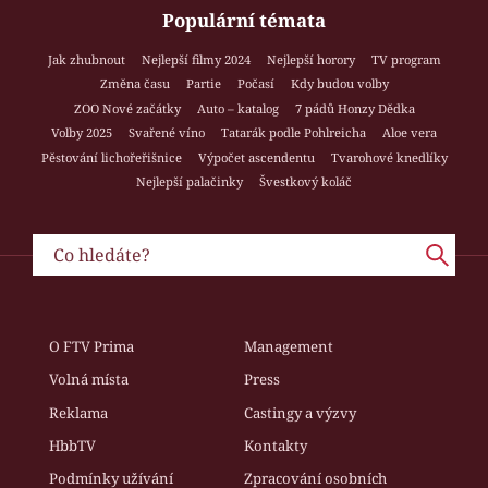
Populární témata
Jak zhubnout
Nejlepší filmy 2024
Nejlepší horory
TV program
Změna času
Partie
Počasí
Kdy budou volby
ZOO Nové začátky
Auto – katalog
7 pádů Honzy Dědka
Volby 2025
Svařené víno
Tatarák podle Pohlreicha
Aloe vera
Pěstování lichořeřišnice
Výpočet ascendentu
Tvarohové knedlíky
Nejlepší palačinky
Švestkový koláč
O FTV Prima
Management
Volná místa
Press
Reklama
Castingy a výzvy
HbbTV
Kontakty
Podmínky užívání
Zpracování osobních