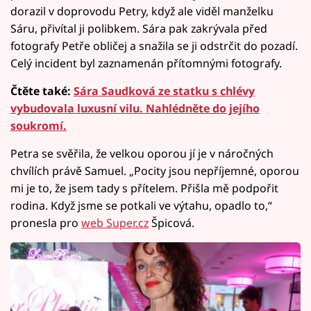
dorazil v doprovodu Petry, když ale viděl manželku
Sáru, přivítal ji polibkem. Sára pak zakrývala před
fotografy Petře obličej a snažila se ji odstrčit do pozadí.
Celý incident byl zaznamenán přítomnými fotografy.
Čtěte také:
Sára Saudková ze statku s chlévy
vybudovala luxusní vilu. Nahlédněte do jejího
soukromí.
Petra se svěřila, že velkou oporou jí je v náročných
chvílích právě Samuel. „Pocity jsou nepříjemné, oporou
mi je to, že jsem tady s přítelem. Přišla mě podpořit
rodina. Když jsme se potkali ve výtahu, opadlo to,“
pronesla pro
web Super.cz
Špicová.