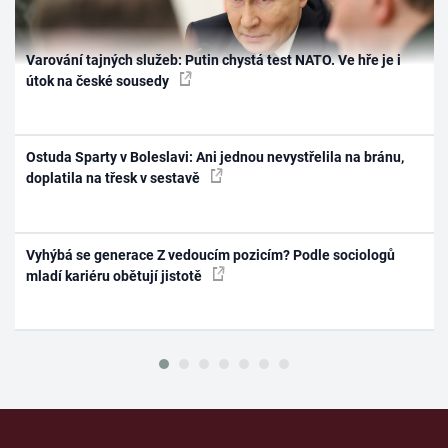
Varování tajných služeb: Putin chystá test NATO. Ve hře je i
útok na české sousedy
Ostuda Sparty v Boleslavi: Ani jednou nevystřelila na bránu,
doplatila na třesk v sestavě
Vyhýbá se generace Z vedoucím pozicím? Podle sociologů
mladí kariéru obětují jistotě