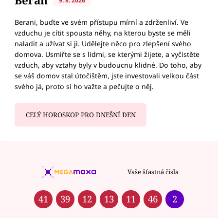
Beran
9. 8. 2026
Berani, buďte ve svém přístupu mírní a zdrženliví. Ve
vzduchu je cítit spousta něhy, na kterou byste se měli
naladit a užívat si ji. Udělejte něco pro zlepšení svého
domova. Usmiřte se s lidmi, se kterými žijete, a vyčistěte
vzduch, aby vztahy byly v budoucnu klidné. Do toho, aby
se váš domov stal útočištěm, jste investovali velkou část
svého já, proto si ho važte a pečujte o něj.
CELÝ HOROSKOP PRO DNEŠNÍ DEN
Vaše šťastná čísla
41
39
12
13
11
46
2