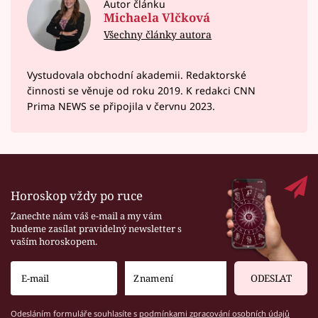
Autor článku
Michaela Vlčková
Všechny články autora
Vystudovala obchodní akademii. Redaktorské
činnosti se věnuje od roku 2019. K redakci CNN
Prima NEWS se připojila v červnu 2023.
Horoskop vždy po ruce
Zanechte nám váš e-mail a my vám
budeme zasílat pravidelný newsletter s
vaším horoskopem.
ODESLAT
Odesláním formuláře souhlasíte s
podmínkami zpracování osobních údajů