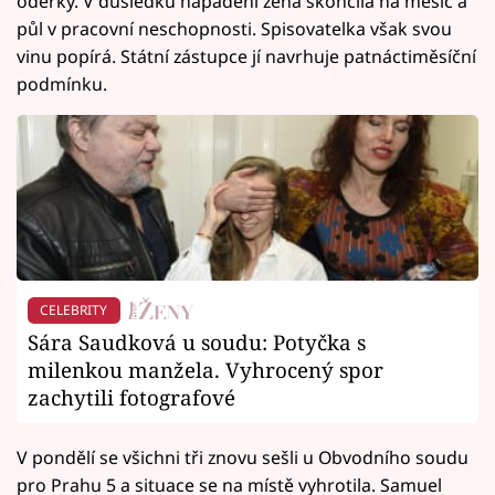
oděrky. V důsledku napadení žena skončila na měsíc a
půl v pracovní neschopnosti. Spisovatelka však svou
vinu popírá. Státní zástupce jí navrhuje patnáctiměsíční
podmínku.
CELEBRITY
Sára Saudková u soudu: Potyčka s
milenkou manžela. Vyhrocený spor
zachytili fotografové
V pondělí se všichni tři znovu sešli u Obvodního soudu
pro Prahu 5 a situace se na místě vyhrotila. Samuel