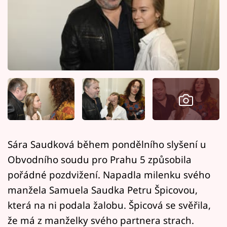
Horoskopy
Sledujte prima+
Filmový festival Karlovy Vary
Pořady
Mámy sobě
Přihlášení
Sára Saudková během pondělního slyšení u
Obvodního soudu pro Prahu 5 způsobila
Sledujte nás
pořádné pozdvižení. Napadla milenku svého
manžela Samuela Saudka Petru Špicovou,
která na ni podala žalobu. Špicová se svěřila,
že má z manželky svého partnera strach.