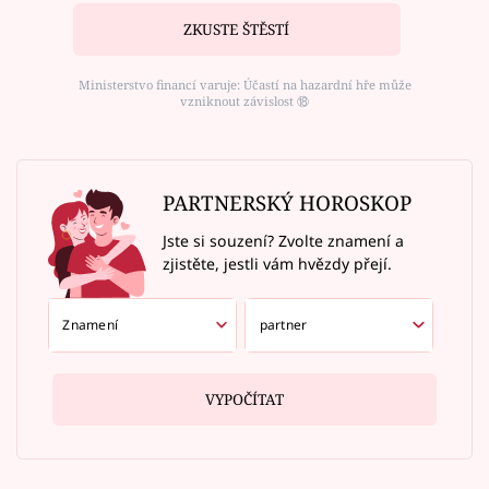
ZKUSTE ŠTĚSTÍ
Ministerstvo financí varuje: Účastí na hazardní hře může
vzniknout závislost ⑱
PARTNERSKÝ HOROSKOP
Jste si souzení? Zvolte znamení a
zjistěte, jestli vám hvězdy přejí.
VYPOČÍTAT