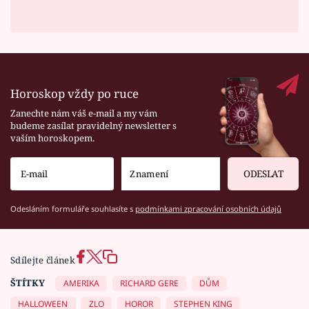
Horoskop vždy po ruce
Zanechte nám váš e-mail a my vám
budeme zasílat pravidelný newsletter s
vaším horoskopem.
ODESLAT
Odesláním formuláře souhlasíte s
podmínkami zpracování osobních údajů
Sdílejte článek
ŠTÍTKY
AMERIKA
RICHARD GERE
DŮM
HALLOWEEN
ZLO
HOROR
STEPHEN KING