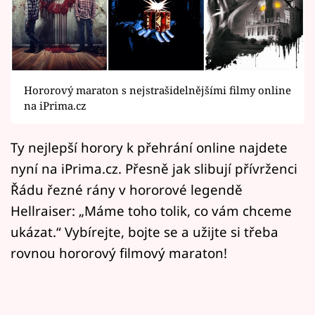
Horoskopy
Sledujte prima+
Filmový festival Karlovy Vary
Hororový maraton s nejstrašidelnějšími filmy online
Pořady
na iPrima.cz
Mámy sobě
Ty nejlepší horory k přehrání online najdete
nyní na iPrima.cz. Přesně jak slibují přívrženci
Přihlášení
Řádu řezné rány v hororové legendě
Hellraiser: „Máme toho tolik, co vám chceme
ukázat.“ Vybírejte, bojte se a užijte si třeba
Sledujte nás
rovnou hororový filmový maraton!