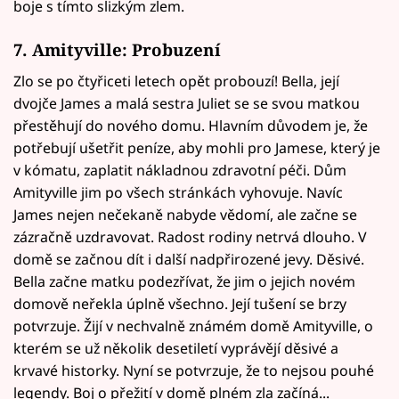
boje s tímto slizkým zlem.
7. Amityville: Probuzení
Zlo se po čtyřiceti letech opět probouzí! Bella, její
dvojče James a malá sestra Juliet se se svou matkou
přestěhují do nového domu. Hlavním důvodem je, že
potřebují ušetřit peníze, aby mohli pro Jamese, který je
v kómatu, zaplatit nákladnou zdravotní péči. Dům
Amityville jim po všech stránkách vyhovuje. Navíc
James nejen nečekaně nabyde vědomí, ale začne se
zázračně uzdravovat. Radost rodiny netrvá dlouho. V
domě se začnou dít i další nadpřirozené jevy. Děsivé.
Bella začne matku podezřívat, že jim o jejich novém
domově neřekla úplně všechno. Její tušení se brzy
potvrzuje. Žijí v nechvalně známém domě Amityville, o
kterém se už několik desetiletí vyprávějí děsivé a
krvavé historky. Nyní se potvrzuje, že to nejsou pouhé
legendy. Boj o přežití v domě plném zla začíná...