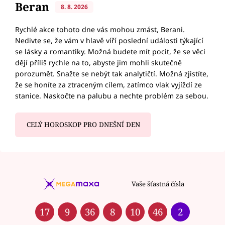
Beran
8. 8. 2026
Rychlé akce tohoto dne vás mohou zmást, Berani.
Nedivte se, že vám v hlavě víří poslední události týkající
se lásky a romantiky. Možná budete mít pocit, že se věci
dějí příliš rychle na to, abyste jim mohli skutečně
porozumět. Snažte se nebýt tak analytičtí. Možná zjistíte,
že se honíte za ztraceným cílem, zatímco vlak vyjíždí ze
stanice. Naskočte na palubu a nechte problém za sebou.
CELÝ HOROSKOP PRO DNEŠNÍ DEN
Vaše šťastná čísla
17
9
36
8
10
46
2