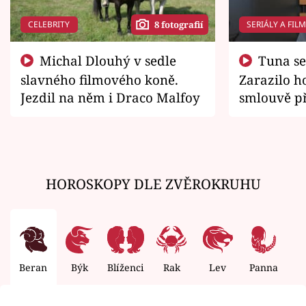
CELEBRITY
SERIÁLY A FIL
8 fotografií
Michal Dlouhý v sedle
Tuna se chtěl vrátit domů.
slavného filmového koně.
Zarazilo ho
Jezdil na něm i Draco Malfoy
smlouvě př
zemřít
HOROSKOPY DLE ZVĚROKRUHU
Beran
Býk
Blíženci
Rak
Lev
Panna
V