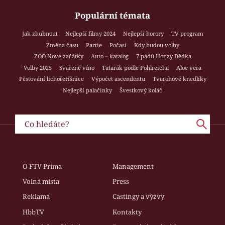
Populární témata
Jak zhubnout
Nejlepší filmy 2024
Nejlepší horory
TV program
Změna času
Partie
Počasí
Kdy budou volby
ZOO Nové začátky
Auto – katalog
7 pádů Honzy Dědka
Volby 2025
Svařené víno
Tatarák podle Pohlreicha
Aloe vera
Pěstování lichořeřišnice
Výpočet ascendentu
Tvarohové knedlíky
Nejlepší palačinky
Švestkový koláč
O FTV Prima
Management
Volná místa
Press
Reklama
Castingy a výzvy
HbbTV
Kontakty