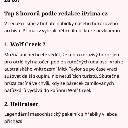
Top 8 hororů podle redakce iPrima.cz
V redakci jsme z bohaté nabídky našeho hororového
archivu iPrima.cz vybrali pětici filmů, které nezklamou.
1. Wolf Creek 2
Možná ani nechcete vědět, že tento mrazivý horor jen
pro otrlé byl natočen podle skutečných událostí. Vrah z
australského vnitrozemí Mick Taylor se po čase vrací
sužovat další skupinu nic netušících turistů. Skutečná
hrůza začíná ve chvíli, kdy se páreček zamilovaných
baťůžkářů vydává do kaňonu Wolf Creek.
2. Hellraiser
Legendární masochistický pekelník s hřebíky v lebce
přichází!