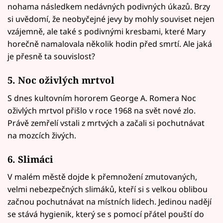
nohama následkem nedávných podivných úkazů. Brzy
si uvědomí, že neobyčejné jevy by mohly souviset nejen
vzájemně, ale také s podivnými kresbami, které Mary
horečně namalovala několik hodin před smrtí. Ale jaká
je přesně ta souvislost?
5. Noc oživlých mrtvol
S dnes kultovním hororem George A. Romera Noc
oživlých mrtvol přišlo v roce 1968 na svět nové zlo.
Právě zemřelí vstali z mrtvých a začali si pochutnávat
na mozcích živých.
6. Slimáci
V malém městě dojde k přemnožení zmutovaných,
velmi nebezpečných slimáků, kteří si s velkou oblibou
začnou pochutnávat na místních lidech. Jedinou nadějí
se stává hygienik, který se s pomocí přátel pouští do