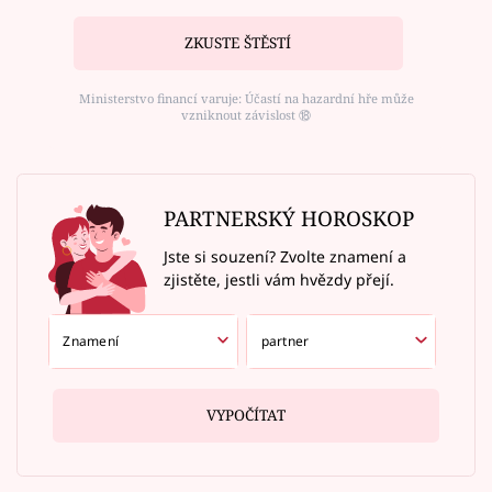
ZKUSTE ŠTĚSTÍ
Ministerstvo financí varuje: Účastí na hazardní hře může
vzniknout závislost ⑱
PARTNERSKÝ HOROSKOP
Jste si souzení? Zvolte znamení a
zjistěte, jestli vám hvězdy přejí.
VYPOČÍTAT