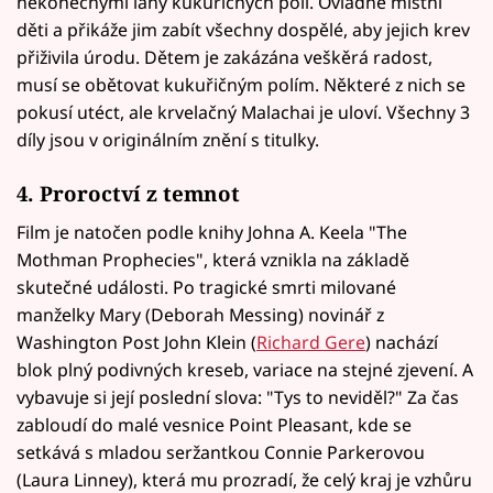
nekonečnými lány kukuřičných polí. Ovládne místní
děti a přikáže jim zabít všechny dospělé, aby jejich krev
přiživila úrodu. Dětem je zakázána veškěrá radost,
musí se obětovat kukuřičným polím. Některé z nich se
pokusí utéct, ale krvelačný Malachai je uloví. Všechny 3
díly jsou v originálním znění s titulky.
4. Proroctví z temnot
Film je natočen podle knihy Johna A. Keela "The
Mothman Prophecies", která vznikla na základě
skutečné události. Po tragické smrti milované
manželky Mary (Deborah Messing) novinář z
Washington Post John Klein (
Richard Gere
) nachází
blok plný podivných kreseb, variace na stejné zjevení. A
vybavuje si její poslední slova: "Tys to neviděl?" Za čas
zabloudí do malé vesnice Point Pleasant, kde se
setkává s mladou seržantkou Connie Parkerovou
(Laura Linney), která mu prozradí, že celý kraj je vzhůru