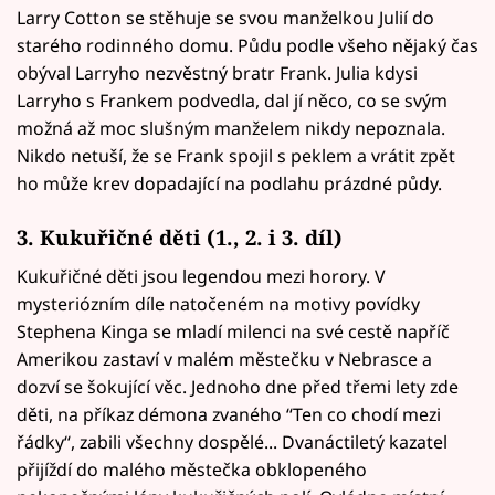
Larry Cotton se stěhuje se svou manželkou Julií do
starého rodinného domu. Půdu podle všeho nějaký čas
obýval Larryho nezvěstný bratr Frank. Julia kdysi
Larryho s Frankem podvedla, dal jí něco, co se svým
možná až moc slušným manželem nikdy nepoznala.
Nikdo netuší, že se Frank spojil s peklem a vrátit zpět
ho může krev dopadající na podlahu prázdné půdy.
3. Kukuřičné děti (1., 2. i 3. díl)
Kukuřičné děti jsou legendou mezi horory. V
mysteriózním díle natočeném na motivy povídky
Stephena Kinga se mladí milenci na své cestě napříč
Amerikou zastaví v malém městečku v Nebrasce a
dozví se šokující věc. Jednoho dne před třemi lety zde
děti, na příkaz démona zvaného ‘‘Ten co chodí mezi
řádky‘‘, zabili všechny dospělé... Dvanáctiletý kazatel
přijíždí do malého městečka obklopeného