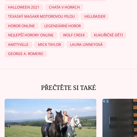
HALLOWEEN 2021
CHATA V HORÁCH
TEXASKÝ MASAKR MOTOROVOU PILOU
HELLRAISER
HOROR ONLINE
LEGENDÁRNÍ HOROR
NEJLEPŠÍ HORORY ONLINE
WOLF CREEK
KUKUŘIČKÉ DĚTI
AMITYVILLE
MICK TAYLOR
LAURA LINNEYOVÁ
GEORGE A. ROMERO
PŘEČTĚTE SI TAKÉ