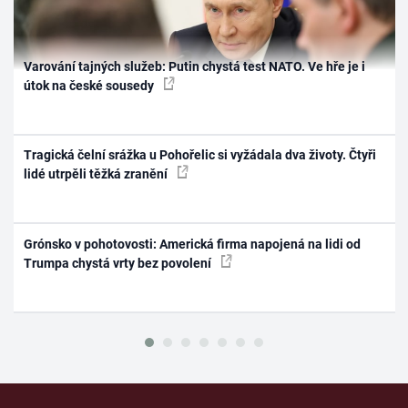
Varování tajných služeb: Putin chystá test NATO. Ve hře je i
útok na české sousedy
Tragická čelní srážka u Pohořelic si vyžádala dva životy. Čtyři
lidé utrpěli těžká zranění
Grónsko v pohotovosti: Americká firma napojená na lidi od
Trumpa chystá vrty bez povolení