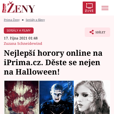
ŽIVĚ
Prima Ženy
■
Seriály a filmy
Trendy:
Polabí
Inspekce
Prostřeno!
AYTO?
SERIÁLY A FILMY
SDÍLET
Módní alarm
Zrádci
Proměny
17. října 2021 01:48
Zuzana Schneidewind
Nejlepší horory online na
iPrima.cz. Děste se nejen
Témata
na Halloween!
Celebrity
Vztahy
Seriály