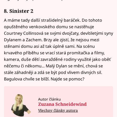
8. Sinister 2
A máme tady další strašidelný baráček. Do tohoto
opuštěného venkovského domu se nastěhuje
Courtney Collinsová se svými dvojčaty, devítiletými syny
Dylanem a Zachem. Brzy ale zjistí, že nejsou mezi
stěnami domu asi až tak úplně sami. Na scénu
krvavého příběhu se vrací stará promítačka a filmy,
kamera, duše dětí zavražděné rodiny využité jako oběť
něčemu či někomu... Malý Dylan se mění, chová se
stále záhadněji a zdá se být pod vlivem divných sil.
Bagulova chvíle se blíží. Najde se pomoc?
Autor článku
Zuzana Schneidewind
Všechny články autora