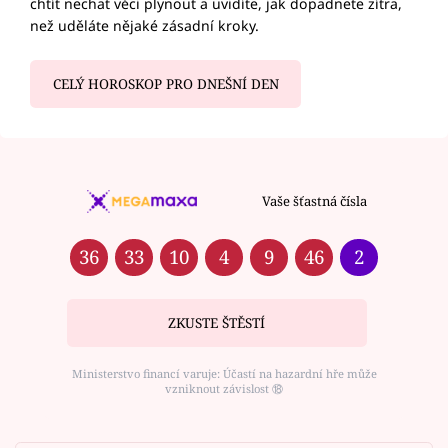
chtít nechat věci plynout a uvidíte, jak dopadnete zítra,
než uděláte nějaké zásadní kroky.
CELÝ HOROSKOP PRO DNEŠNÍ DEN
Vaše šťastná čísla
36
33
10
4
9
46
2
ZKUSTE ŠTĚSTÍ
Ministerstvo financí varuje: Účastí na hazardní hře může
vzniknout závislost ⑱