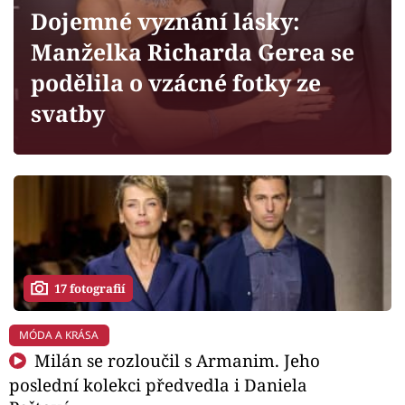
Horoskopy
Dojemné vyznání lásky:
Sledujte prima+
Manželka Richarda Gerea se
podělila o vzácné fotky ze
Filmový festival Karlovy Vary
svatby
Pořady
Mámy sobě
Přihlášení
17 fotografií
Sledujte nás
MÓDA A KRÁSA
Milán se rozloučil s Armanim. Jeho
poslední kolekci předvedla i Daniela