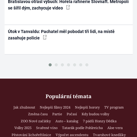
Bratislavou otřásl výbuch: Hořela rafinerie Slovnaft. Metropolí
se šířil dým, zachycuje video
Útok v Tanvaldu: Pachatel měl pobodat tři lidi, na místě
zasahuje policie
Populární témata
Jak zhubnout
Nejlepší filmy 2024
Nejlepší horory
TV program
Změna času
Partie
Počasí
Kdy budou volby
ZOO Nové začátky
Auto – katalog
7 pádů Honzy Dědka
Volby 2025
Svařené víno
Tatarák podle Pohlreicha
Aloe vera
Pěstování lichořeřišnice
Výpočet ascendentu
Tvarohové knedlíky