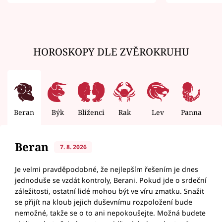
zemřít
HOROSKOPY DLE ZVĚROKRUHU
Beran
Býk
Blíženci
Rak
Lev
Panna
V
Beran
7. 8. 2026
Je velmi pravděpodobné, že nejlepším řešením je dnes
jednoduše se vzdát kontroly, Berani. Pokud jde o srdeční
záležitosti, ostatní lidé mohou být ve víru zmatku. Snažit
se přijít na kloub jejich duševnímu rozpoložení bude
nemožné, takže se o to ani nepokoušejte. Možná budete