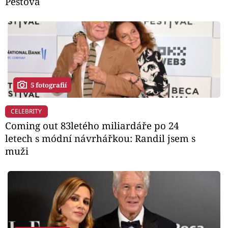
Peštová
5 fotografií
CELEBRITY
Coming out 83letého miliardáře po 24
letech s módní návrhářkou: Randil jsem s
muži