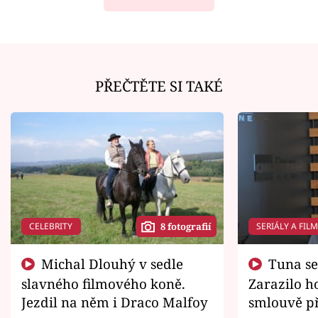
PŘEČTĚTE SI TAKÉ
CELEBRITY
SERIÁLY A FIL
8 fotografií
Michal Dlouhý v sedle
Tuna se chtěl vrátit domů.
slavného filmového koně.
Zarazilo ho
Jezdil na něm i Draco Malfoy
smlouvě př