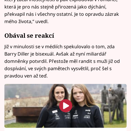
která je pro nás stejně přirozená jako dýchání,
překvapil nás i všechny ostatní. Je to opravdu zázrak
mého života,“ uvedl.
Obával se reakcí
Již v minulosti se v médiích spekulovalo o tom, zda
Barry Diller je bisexuál. Avšak až nyní miliardář
domněnky potvrdil. Přestože měl randit s muži již od
dospívání, ve svých pamětech vysvětlil, proč šel s
pravdou ven až teď.