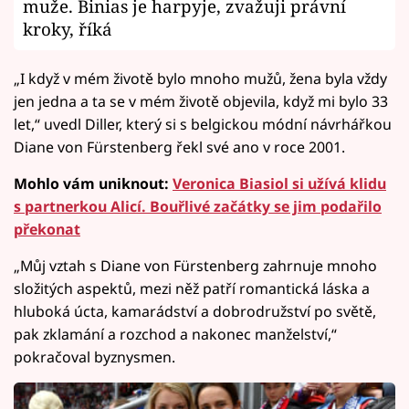
muže. Binias je harpyje, zvažuji právní
kroky, říká
„I když v mém životě bylo mnoho mužů, žena byla vždy
jen jedna a ta se v mém životě objevila, když mi bylo 33
let,“ uvedl Diller, který si s belgickou módní návrhářkou
Diane von Fürstenberg řekl své ano v roce 2001.
Mohlo vám uniknout:
Veronica Biasiol si užívá klidu
s partnerkou Alicí. Bouřlivé začátky se jim podařilo
překonat
„Můj vztah s Diane von Fürstenberg zahrnuje mnoho
složitých aspektů, mezi něž patří romantická láska a
hluboká úcta, kamarádství a dobrodružství po světě,
pak zklamání a rozchod a nakonec manželství,“
pokračoval byznysmen.