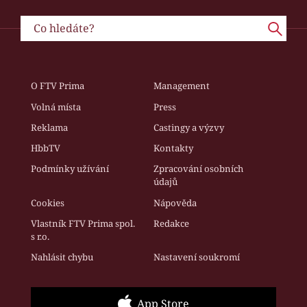
O FTV Prima
Management
Volná místa
Press
Reklama
Castingy a výzvy
HbbTV
Kontakty
Podmínky užívání
Zpracování osobních
údajů
Cookies
Nápověda
Vlastník FTV Prima spol.
Redakce
s r.o.
Nahlásit chybu
Nastavení soukromí
App Store