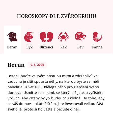
HOROSKOPY DLE ZVĚROKRUHU
Beran
Býk
Blíženci
Rak
Lev
Panna
V
Beran
9. 8. 2026
Berani, buďte ve svém přístupu mírní a zdrženliví. Ve
vzduchu je cítit spousta něhy, na kterou byste se měli
naladit a užívat si ji. Udělejte něco pro zlepšení svého
domova. Usmiřte se s lidmi, se kterými žijete, a vyčistěte
vzduch, aby vztahy byly v budoucnu klidné. Do toho, aby
se váš domov stal útočištěm, jste investovali velkou část
svého já, proto si ho važte a pečujte o něj.