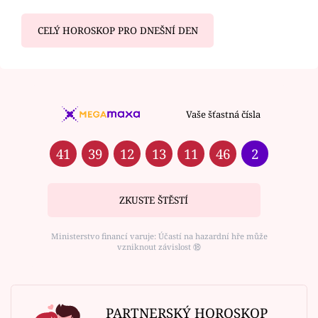
CELÝ HOROSKOP PRO DNEŠNÍ DEN
Vaše šťastná čísla
41
39
12
13
11
46
2
ZKUSTE ŠTĚSTÍ
Ministerstvo financí varuje: Účastí na hazardní hře může
vzniknout závislost ⑱
PARTNERSKÝ HOROSKOP