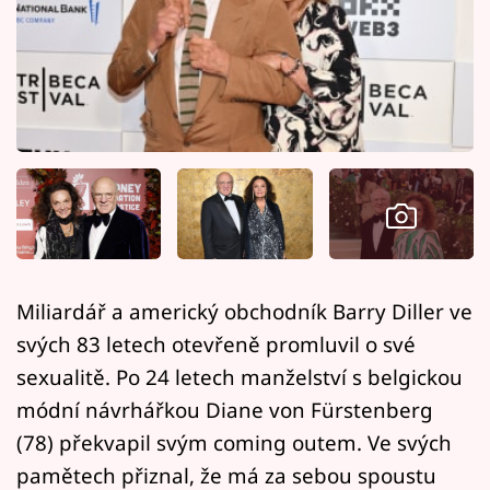
Horoskopy
Sledujte prima+
Filmový festival Karlovy Vary
Pořady
Mámy sobě
Přihlášení
Miliardář a americký obchodník Barry Diller ve
svých 83 letech otevřeně promluvil o své
Sledujte nás
sexualitě. Po 24 letech manželství s belgickou
módní návrhářkou Diane von Fürstenberg
(78) překvapil svým coming outem. Ve svých
pamětech přiznal, že má za sebou spoustu