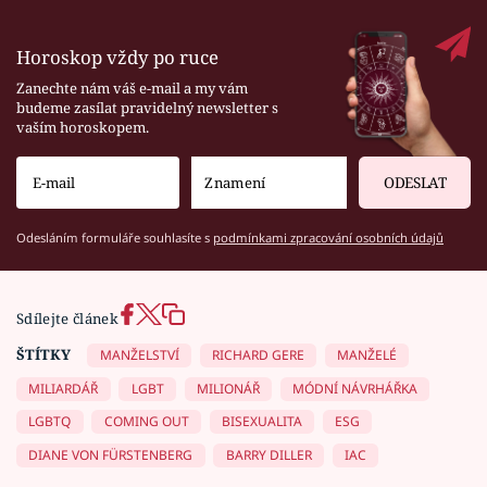
Horoskop vždy po ruce
Zanechte nám váš e-mail a my vám
budeme zasílat pravidelný newsletter s
vaším horoskopem.
ODESLAT
Odesláním formuláře souhlasíte s
podmínkami zpracování osobních údajů
Sdílejte článek
ŠTÍTKY
MANŽELSTVÍ
RICHARD GERE
MANŽELÉ
MILIARDÁŘ
LGBT
MILIONÁŘ
MÓDNÍ NÁVRHÁŘKA
LGBTQ
COMING OUT
BISEXUALITA
ESG
DIANE VON FÜRSTENBERG
BARRY DILLER
IAC