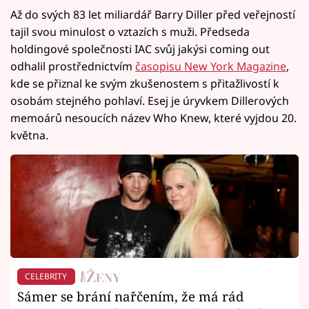
Až do svých 83 let miliardář Barry Diller před veřejností
tajil svou minulost o vztazích s muži. Předseda
holdingové společnosti IAC svůj jakýsi coming out
odhalil prostřednictvím
časopisu New York Magazine
,
kde se přiznal ke svým zkušenostem s přitažlivostí k
osobám stejného pohlaví. Esej je úryvkem Dillerových
memoárů nesoucích název Who Knew, které vyjdou 20.
května.
CELEBRITY
Sámer se brání nařčením, že má rád