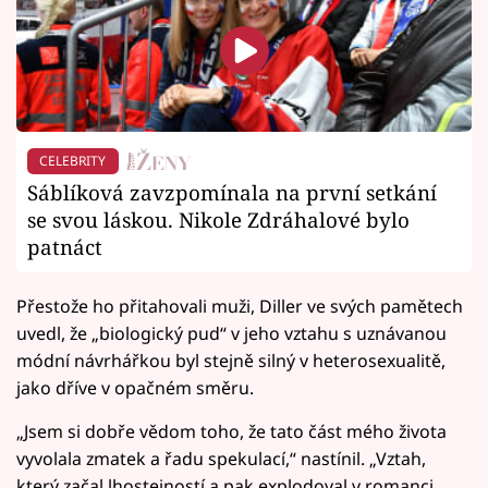
CELEBRITY
Sáblíková zavzpomínala na první setkání
se svou láskou. Nikole Zdráhalové bylo
patnáct
Přestože ho přitahovali muži, Diller ve svých pamětech
uvedl, že „biologický pud“ v jeho vztahu s uznávanou
módní návrhářkou byl stejně silný v heterosexualitě,
jako dříve v opačném směru.
„Jsem si dobře vědom toho, že tato část mého života
vyvolala zmatek a řadu spekulací,“ nastínil. „Vztah,
který začal lhostejností a pak explodoval v romanci,