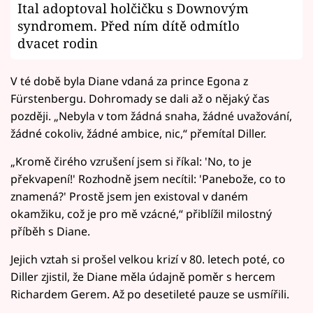
Ital adoptoval holčičku s Downovým
syndromem. Před ním dítě odmítlo
dvacet rodin
V té době byla Diane vdaná za prince Egona z
Fürstenbergu. Dohromady se dali až o nějaký čas
později. „Nebyla v tom žádná snaha, žádné uvažování,
žádné cokoliv, žádné ambice, nic,“ přemítal Diller.
„Kromě čirého vzrušení jsem si říkal: 'No, to je
překvapení!' Rozhodně jsem necítil: 'Panebože, co to
znamená?' Prostě jsem jen existoval v daném
okamžiku, což je pro mě vzácné,“ přiblížil milostný
příběh s Diane.
Jejich vztah si prošel velkou krizí v 80. letech poté, co
Diller zjistil, že Diane měla údajně poměr s hercem
Richardem Gerem. Až po desetileté pauze se usmířili.