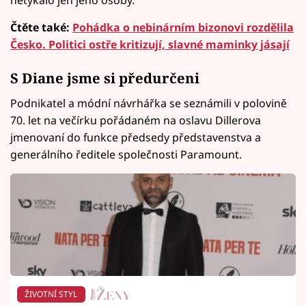
netýkalo jen jeho osoby.
Čtěte také:
Pohádka o nebinárním bizonovi rozdělila
Česko. Politici ostře kritizují, slavné maminky jásají
S Diane jsme si předurčeni
Podnikatel a módní návrhářka se seznámili v polovině
70. let na večírku pořádaném na oslavu Dillerova
jmenovaní do funkce předsedy představenstva a
generálního ředitele společnosti Paramount.
ŽIVOTNÍ STYL