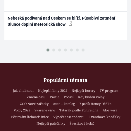
Nebeská podívaná nad Českem se blíží. Působivé zatmění
Slunce doplní meteorická show
Populární témata
Jak zhubnout
Nejlepší filmy 2024
Nejlepší horory
TV program
Změna času
Partie
Počasí
Kdy budou volby
ZOO Nové začátky
Auto – katalog
7 pádů Honzy Dědka
Volby 2025
Svařené víno
Tatarák podle Pohlreicha
Aloe vera
Pěstování lichořeřišnice
Výpočet ascendentu
Tvarohové knedlíky
Nejlepší palačinky
Švestkový koláč