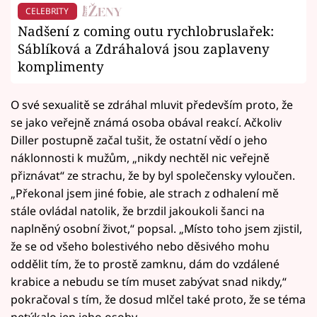
CELEBRITY
Nadšení z coming outu rychlobruslařek:
Sáblíková a Zdráhalová jsou zaplaveny
komplimenty
O své sexualitě se zdráhal mluvit především proto, že
se jako veřejně známá osoba obával reakcí. Ačkoliv
Diller postupně začal tušit, že ostatní vědí o jeho
náklonnosti k mužům, „nikdy nechtěl nic veřejně
přiznávat“ ze strachu, že by byl společensky vyloučen.
„Překonal jsem jiné fobie, ale strach z odhalení mě
stále ovládal natolik, že brzdil jakoukoli šanci na
naplněný osobní život,“ popsal. „Místo toho jsem zjistil,
že se od všeho bolestivého nebo děsivého mohu
oddělit tím, že to prostě zamknu, dám do vzdálené
krabice a nebudu se tím muset zabývat snad nikdy,“
pokračoval s tím, že dosud mlčel také proto, že se téma