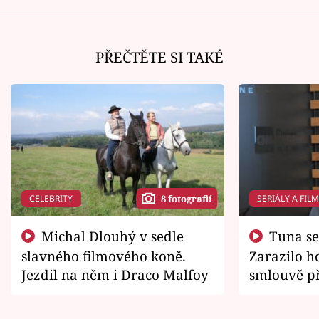
PŘEČTĚTE SI TAKÉ
CELEBRITY
SERIÁLY A FIL
8 fotografií
Michal Dlouhý v sedle
Tuna se chtěl vrátit domů.
slavného filmového koně.
Zarazilo ho
Jezdil na něm i Draco Malfoy
smlouvě př
zemřít