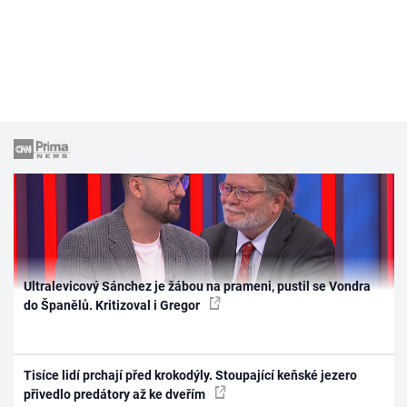
Ultralevicový Sánchez je žábou na prameni, pustil se Vondra
do Španělů. Kritizoval i Gregor
Tisíce lidí prchají před krokodýly. Stoupající keňské jezero
přivedlo predátory až ke dveřím