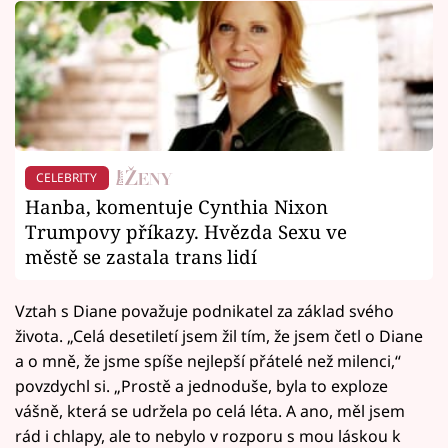
CELEBRITY
Hanba, komentuje Cynthia Nixon
Trumpovy příkazy. Hvězda Sexu ve
městě se zastala trans lidí
Vztah s Diane považuje podnikatel za základ svého
života. „Celá desetiletí jsem žil tím, že jsem četl o Diane
a o mně, že jsme spíše nejlepší přátelé než milenci,“
povzdychl si. „Prostě a jednoduše, byla to exploze
vášně, která se udržela po celá léta. A ano, měl jsem
rád i chlapy, ale to nebylo v rozporu s mou láskou k