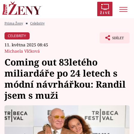
ŽIVĚ
Prima Ženy
■
Celebrity
Trendy:
Polabí
Inspekce
Prostřeno!
AYTO?
CELEBRITY
SDÍLET
Módní alarm
Zrádci
Proměny
11. května 2025 08:45
Michaela Vlčková
Coming out 83letého
miliardáře po 24 letech s
Témata
módní návrhářkou: Randil
Celebrity
jsem s muži
Vztahy
Seriály