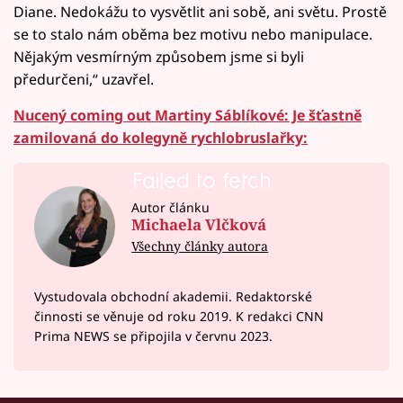
Diane. Nedokážu to vysvětlit ani sobě, ani světu. Prostě
se to stalo nám oběma bez motivu nebo manipulace.
Nějakým vesmírným způsobem jsme si byli
předurčeni,“ uzavřel.
Nucený coming out Martiny Sáblíkové: Je šťastně
zamilovaná do kolegyně rychlobruslařky:
Failed to fetch
Autor článku
Michaela Vlčková
Všechny články autora
Vystudovala obchodní akademii. Redaktorské
činnosti se věnuje od roku 2019. K redakci CNN
Prima NEWS se připojila v červnu 2023.