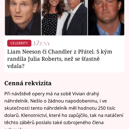
CELEBRITY
Liam Neeson či Chandler z Přátel. S kým
randila Julia Roberts, než se šťastně
vdala?
Cenná rekvizita
Při návštěvě opery má na sobě Vivian drahý
náhrdelník. Nešlo o žádnou napodobeninu, i ve
skutečnosti tento náhrdelník měl hodnotu 250 tisíc
dolarů. Klenotnictví, které ho zapůjčilo, tak na natáčení
těchto záběrů poslalo také ozbrojeného člena