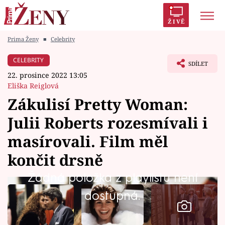
ŽIVĚ
Prima Ženy
■
Celebrity
Trendy:
Polabí
Inspekce
Prostřeno!
AYTO?
CELEBRITY
SDÍLET
Módní alarm
Zrádci
Proměny
22. prosince 2022 13:05
Eliška Reiglová
Zákulisí Pretty Woman:
Julii Roberts rozesmívali i
Témata
masírovali. Film měl
Celebrity
končit drsně
Žádná položka z playlistu není
Vztahy
dostupná.
Seriály