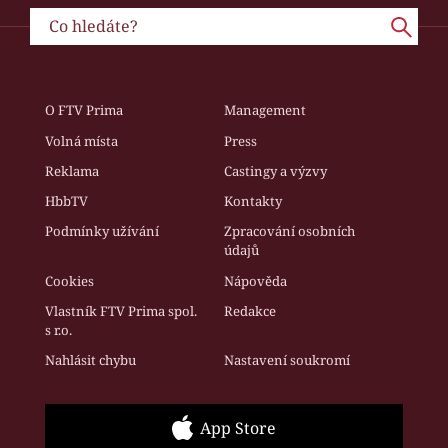
O FTV Prima
Management
Volná místa
Press
Reklama
Castingy a výzvy
HbbTV
Kontakty
Podmínky užívání
Zpracování osobních
údajů
Cookies
Nápověda
Vlastník FTV Prima spol.
Redakce
s r.o.
Nahlásit chybu
Nastavení soukromí
App Store