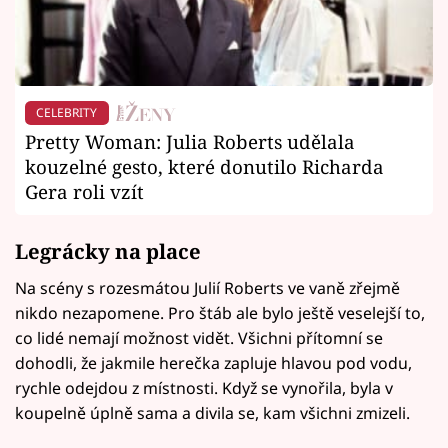
CELEBRITY
Pretty Woman: Julia Roberts udělala
kouzelné gesto, které donutilo Richarda
Gera roli vzít
Legrácky na place
Na scény s rozesmátou Julií Roberts ve vaně zřejmě
nikdo nezapomene. Pro štáb ale bylo ještě veselejší to,
co lidé nemají možnost vidět. Všichni přítomní se
dohodli, že jakmile herečka zapluje hlavou pod vodu,
rychle odejdou z místnosti. Když se vynořila, byla v
koupelně úplně sama a divila se, kam všichni zmizeli.