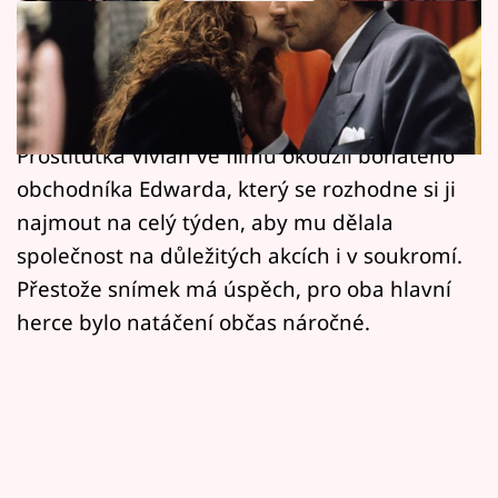
Horoskopy
Romantická komedie Pretty Woman, byť její
Sledujte prima+
tématika sváteční není, už neodmyslitelně v
Filmový festival Karlovy Vary
období Vánoc patří na české obrazovky.
Prostitutka Vivian ve filmu okouzlí bohatého
Pořady
obchodníka Edwarda, který se rozhodne si ji
najmout na celý týden, aby mu dělala
Mámy sobě
společnost na důležitých akcích i v soukromí.
Přestože snímek má úspěch, pro oba hlavní
Přihlášení
herce bylo natáčení občas náročné.
Sledujte nás