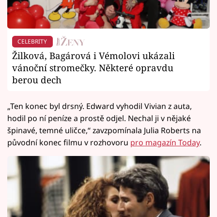
CELEBRITY
Žilková, Bagárová i Vémolovi ukázali
vánoční stromečky. Některé opravdu
berou dech
„Ten konec byl drsný. Edward vyhodil Vivian z auta,
hodil po ní peníze a prostě odjel. Nechal ji v nějaké
špinavé, temné uličce,“ zavzpomínala Julia Roberts na
původní konec filmu v rozhovoru
pro magazín Today
.