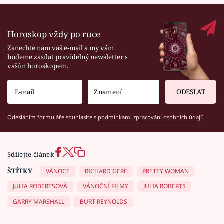
Horoskop vždy po ruce
Zanechte nám váš e-mail a my vám
budeme zasílat pravidelný newsletter s
vaším horoskopem.
ODESLAT
Odesláním formuláře souhlasíte s
podmínkami zpracování osobních údajů
Sdílejte článek
ŠTÍTKY
VÁNOCE
RICHARD GERE
PRETTY WOMAN
JULIA ROBERTSOVÁ
VÁNOČNÍ FILMY
JULIA ROBERTS
GARRY MARSHALL
BURT REYNOLDS