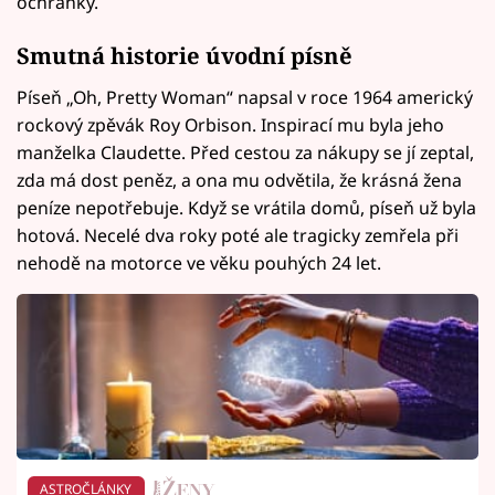
ochranky.
Smutná historie úvodní písně
Píseň „Oh, Pretty Woman“ napsal v roce 1964 americký
rockový zpěvák Roy Orbison. Inspirací mu byla jeho
manželka Claudette. Před cestou za nákupy se jí zeptal,
zda má dost peněz, a ona mu odvětila, že krásná žena
peníze nepotřebuje. Když se vrátila domů, píseň už byla
hotová. Necelé dva roky poté ale tragicky zemřela při
nehodě na motorce ve věku pouhých 24 let.
ASTROČLÁNKY