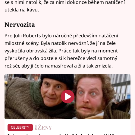
se s nimi natolik, že za nimi dokonce během natáčení
utekla na kávu.
Nervozita
Pro Julii Roberts bylo náročné především natáčení
milostné scény. Byla natolik nervózní, že jí na čele
vyskočila obrovská žíla. Práce tak byly na moment
přerušeny a do postele si k herečce vlezl samotný
režisér, aby jí čelo namasíroval a žíla tak zmizela.
CELEBRITY