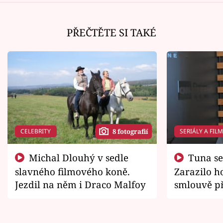
PŘEČTĚTE SI TAKÉ
CELEBRITY
SERIÁLY A FIL
8 fotografií
Michal Dlouhý v sedle
Tuna se chtěl vrátit domů.
slavného filmového koně.
Zarazilo ho
Jezdil na něm i Draco Malfoy
smlouvě př
zemřít