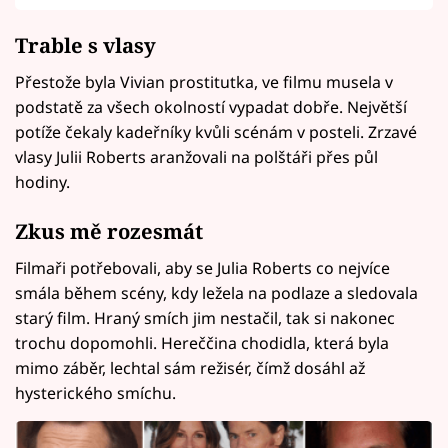
Trable s vlasy
Přestože byla Vivian prostitutka, ve filmu musela v
podstatě za všech okolností vypadat dobře. Největší
potíže čekaly kadeřníky kvůli scénám v posteli. Zrzavé
vlasy Julii Roberts aranžovali na polštáři přes půl
hodiny.
Zkus mě rozesmát
Filmaři potřebovali, aby se Julia Roberts co nejvíce
smála během scény, kdy ležela na podlaze a sledovala
starý film. Hraný smích jim nestačil, tak si nakonec
trochu dopomohli. Hereččina chodidla, která byla
mimo záběr, lechtal sám režisér, čímž dosáhl až
hysterického smíchu.