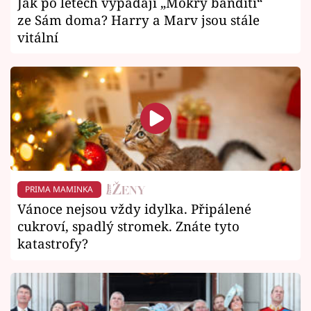
Jak po letech vypadají „Mokrý banditi“
ze Sám doma? Harry a Marv jsou stále
vitální
PRIMA MAMINKA
Vánoce nejsou vždy idylka. Připálené
cukroví, spadlý stromek. Znáte tyto
katastrofy?