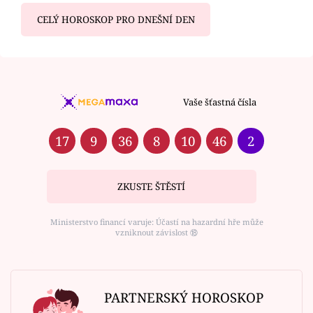
CELÝ HOROSKOP PRO DNEŠNÍ DEN
Vaše šťastná čísla
17
9
36
8
10
46
2
ZKUSTE ŠTĚSTÍ
Ministerstvo financí varuje: Účastí na hazardní hře může
vzniknout závislost ⑱
PARTNERSKÝ HOROSKOP