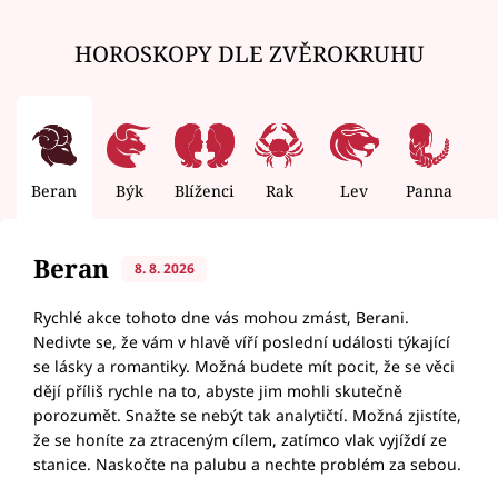
HOROSKOPY DLE ZVĚROKRUHU
Beran
Býk
Blíženci
Rak
Lev
Panna
V
Beran
8. 8. 2026
Rychlé akce tohoto dne vás mohou zmást, Berani.
Nedivte se, že vám v hlavě víří poslední události týkající
se lásky a romantiky. Možná budete mít pocit, že se věci
dějí příliš rychle na to, abyste jim mohli skutečně
porozumět. Snažte se nebýt tak analytičtí. Možná zjistíte,
že se honíte za ztraceným cílem, zatímco vlak vyjíždí ze
stanice. Naskočte na palubu a nechte problém za sebou.