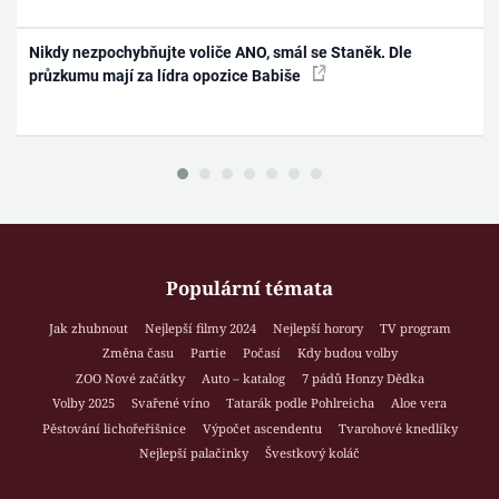
Nikdy nezpochybňujte voliče ANO, smál se Staněk. Dle
průzkumu mají za lídra opozice Babiše
Populární témata
Jak zhubnout
Nejlepší filmy 2024
Nejlepší horory
TV program
Změna času
Partie
Počasí
Kdy budou volby
ZOO Nové začátky
Auto – katalog
7 pádů Honzy Dědka
Volby 2025
Svařené víno
Tatarák podle Pohlreicha
Aloe vera
Pěstování lichořeřišnice
Výpočet ascendentu
Tvarohové knedlíky
Nejlepší palačinky
Švestkový koláč