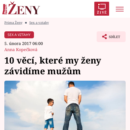
ŽIVĚ
Prima Ženy
■
Sex a vztahy
Trendy:
Polabí
Inspekce
Prostřeno!
AYTO?
SEX A VZTAHY
SDÍLET
Módní alarm
Zrádci
Proměny
5. února 2017 06:00
Anna Kopečková
10 věcí, které my ženy
závidíme mužům
Témata
Celebrity
Vztahy
Seriály