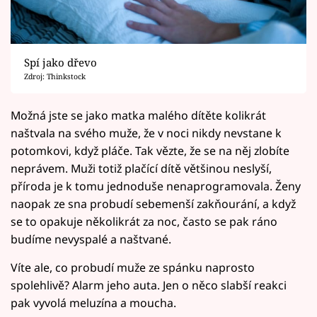
Spí jako dřevo
Zdroj: Thinkstock
Možná jste se jako matka malého dítěte kolikrát
naštvala na svého muže, že v noci nikdy nevstane k
potomkovi, když pláče. Tak vězte, že se na něj zlobíte
neprávem. Muži totiž plačící dítě většinou neslyší,
příroda je k tomu jednoduše nenaprogramovala. Ženy
naopak ze sna probudí sebemenší zakňourání, a když
se to opakuje několikrát za noc, často se pak ráno
budíme nevyspalé a naštvané.
Víte ale, co probudí muže ze spánku naprosto
spolehlivě? Alarm jeho auta. Jen o něco slabší reakci
pak vyvolá meluzína a moucha.