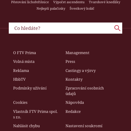
Pěstování lichořeřišnice
Výpočet ascendentu
Tvarohové knedlíky
Nejlepší palačinky
Švestkový koláč
O FTV Prima
Management
Volná místa
Press
Reklama
Castingy a výzvy
HbbTV
Kontakty
Podmínky užívání
Zpracování osobních
údajů
Cookies
Nápověda
Vlastník FTV Prima spol.
Redakce
s r.o.
Nahlásit chybu
Nastavení soukromí