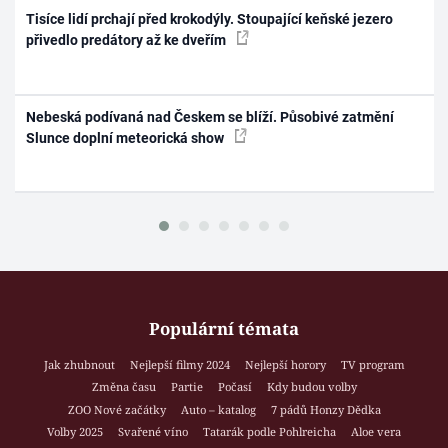
Tisíce lidí prchají před krokodýly. Stoupající keňské jezero
přivedlo predátory až ke dveřím
Nebeská podívaná nad Českem se blíží. Působivé zatmění
Slunce doplní meteorická show
Populární témata
Jak zhubnout
Nejlepší filmy 2024
Nejlepší horory
TV program
Změna času
Partie
Počasí
Kdy budou volby
ZOO Nové začátky
Auto – katalog
7 pádů Honzy Dědka
Volby 2025
Svařené víno
Tatarák podle Pohlreicha
Aloe vera