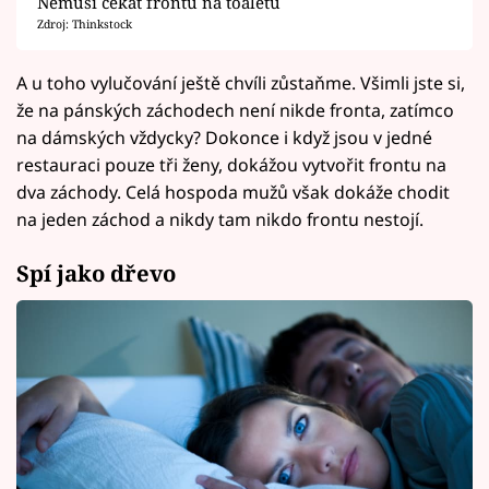
Nemusí čekat frontu na toaletu
Zdroj: Thinkstock
A u toho vylučování ještě chvíli zůstaňme. Všimli jste si,
že na pánských záchodech není nikde fronta, zatímco
na dámských vždycky? Dokonce i když jsou v jedné
restauraci pouze tři ženy, dokážou vytvořit frontu na
dva záchody. Celá hospoda mužů však dokáže chodit
na jeden záchod a nikdy tam nikdo frontu nestojí.
Spí jako dřevo