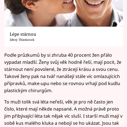
Lépe stárnou
Zdroj: Thinkstock
Podle průzkumů by si zhruba 40 procent žen přálo
vypadat mladší. Ženy svůj věk hodně řeší, mají pocit, že
stárnout není povolené, že ztrácejí krásu a svou cenu.
Takové ženy pak na tvář nanášejí stále víc omlazujících
přípravků, make-upu nebo se rovnou vrhají pod kudlu
plastickým chirurgům.
To muži tolik svá léta neřeší, věk je pro ně často jen
číslo, které mají někde napsané. A možná právě proto
jim přibývající léta tak nějak víc sluší. I starší muži mají v
sobě kus malého kluka a nebojí se ho ukázat. Jsou tak