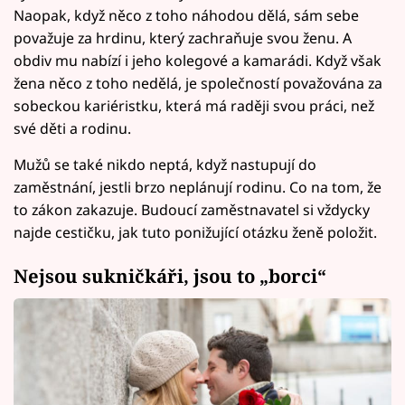
Naopak, když něco z toho náhodou dělá, sám sebe
považuje za hrdinu, který zachraňuje svou ženu. A
obdiv mu nabízí i jeho kolegové a kamarádi. Když však
žena něco z toho nedělá, je společností považována za
sobeckou kariéristku, která má raději svou práci, než
své děti a rodinu.
Mužů se také nikdo neptá, když nastupují do
zaměstnání, jestli brzo neplánují rodinu. Co na tom, že
to zákon zakazuje. Budoucí zaměstnavatel si vždycky
najde cestičku, jak tuto ponižující otázku ženě položit.
Nejsou sukničkáři, jsou to „borci“