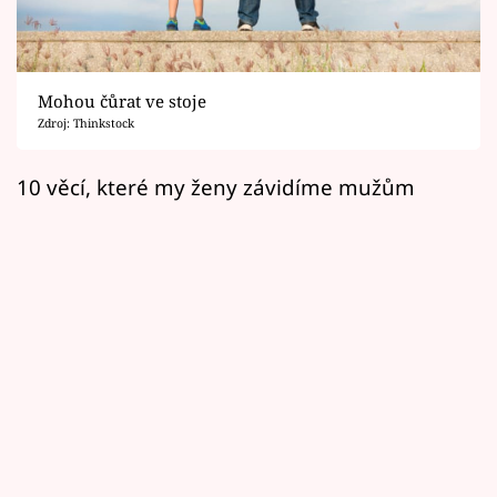
Horoskopy
Sledujte prima+
Mohou čůrat ve stoje
Filmový festival Karlovy Vary
Zdroj: Thinkstock
Pořady
10 věcí, které my ženy závidíme mužům
Mámy sobě
Přihlášení
Sledujte nás