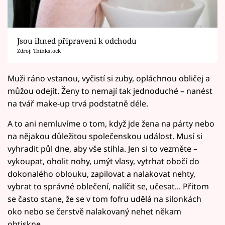
Jsou ihned připraveni k odchodu
Zdroj: Thinkstock
Muži ráno vstanou, vyčistí si zuby, opláchnou obličej a
můžou odejít. Ženy to nemají tak jednoduché – nanést
na tvář make-up trvá podstatně déle.
A to ani nemluvíme o tom, když jde žena na párty nebo
na nějakou důležitou společenskou událost. Musí si
vyhradit půl dne, aby vše stihla. Jen si to vezměte –
vykoupat, oholit nohy, umýt vlasy, vytrhat obočí do
dokonalého oblouku, zapilovat a nalakovat nehty,
vybrat to správné oblečení, nalíčit se, učesat... Přitom
se často stane, že se v tom fofru udělá na silonkách
oko nebo se čerstvě nalakovaný nehet někam
obtiskne.