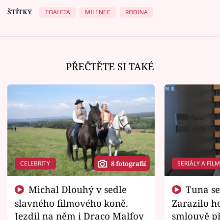
ŠTÍTKY
TOALETA
MILENEC
RODINA
PŘEČTĚTE SI TAKÉ
CELEBRITY
SERIÁLY A FIL
8 fotografií
Michal Dlouhý v sedle
Tuna se chtěl vrátit domů.
slavného filmového koně.
Zarazilo ho
Jezdil na něm i Draco Malfoy
smlouvě př