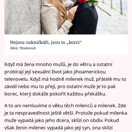
Nejsou sukničkáři, jsou to „borci“
Zdroj: Thinkstock
Když má žena mnoho mužů, je do větru a ostatní
probírají její sexuální život jako jihoamerickou
telenovelu. Když má hodně milenek muž, přátelé mu to
závidí nebo mu to přejí, pro ostatní muže je to pak
borec, který dokáže pokořit každou překážku.
A to ani nemluvíme o věku těch milenců a milenek. Zde
je ta nespravedlnost ještě větší. Protože pokud milenka
muže vypadá jako jeho dcera, sklízí on obdiv. Pokud
však ženin milenec vypadá jako její syn, ona sklízí