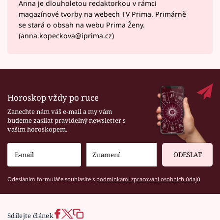
Anna je dlouholetou redaktorkou v rámci
magazínové tvorby na webech TV Prima. Primárně
se stará o obsah na webu Prima Ženy.
(anna.kopeckova@iprima.cz)
Horoskop vždy po ruce
Zanechte nám váš e-mail a my vám
budeme zasílat pravidelný newsletter s
vaším horoskopem.
ODESLAT
Odesláním formuláře souhlasíte s
podmínkami zpracování osobních údajů
Sdílejte článek