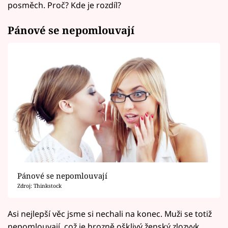
posměch. Proč? Kde je rozdíl?
Pánové se nepomlouvají
Pánové se nepomlouvají
Zdroj: Thinkstock
Asi nejlepší věc jsme si nechali na konec. Muži se totiž
nepomlouvají, což je hrozně ošklivý ženský zlozvyk,