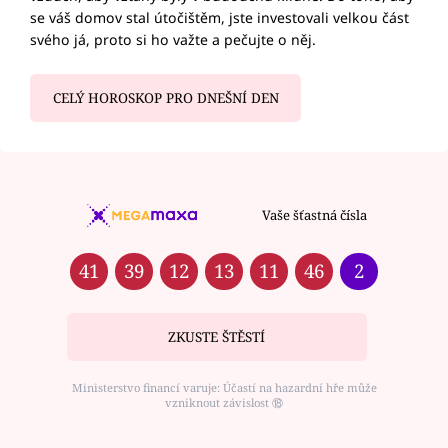
se váš domov stal útočištěm, jste investovali velkou část
svého já, proto si ho važte a pečujte o něj.
CELÝ HOROSKOP PRO DNEŠNÍ DEN
Vaše šťastná čísla
41
39
12
13
11
46
2
ZKUSTE ŠTĚSTÍ
Ministerstvo financí varuje: Účastí na hazardní hře může
vzniknout závislost ⑱