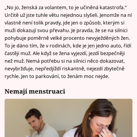
„No jo, ženská za volantem, to je učiněná katastrofa.“
Určitě už jste tuhle větu nejednou slyšeli. Jenomže na ní
vlastně není tolik pravdy, jde jen o způsob, kterým si
muži dokazují svou převahu. Je pravda, že se na silnici
pohybuje poměrně velké procento nevyježděných žen.
To je dáno tím, že v rodinách, kde je jen jedno auto, řídí
častěji muž. Ale když se žena vyjezdí, jezdí bezpečněji
než muž. Nemá potřebu si na silnici něco dokazovat,
nevybržďuje, nepředjíždí riskantně, nejezdí zbytečně
rychle. Jen to parkování, to ženám moc nejde.
Nemají menstruaci