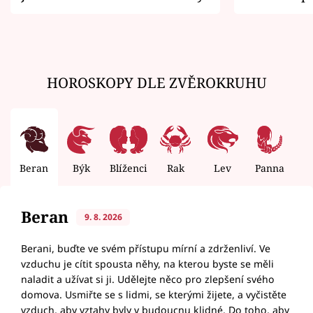
zemřít
HOROSKOPY DLE ZVĚROKRUHU
Beran
Býk
Blíženci
Rak
Lev
Panna
V
Beran
9. 8. 2026
Berani, buďte ve svém přístupu mírní a zdrženliví. Ve
vzduchu je cítit spousta něhy, na kterou byste se měli
naladit a užívat si ji. Udělejte něco pro zlepšení svého
domova. Usmiřte se s lidmi, se kterými žijete, a vyčistěte
vzduch, aby vztahy byly v budoucnu klidné. Do toho, aby