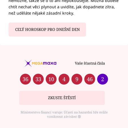
nemožné, takže se o to ani nepokoušejte. Možná budete
chtít nechat věci plynout a uvidíte, jak dopadnete zítra,
než uděláte nějaké zásadní kroky.
CELÝ HOROSKOP PRO DNEŠNÍ DEN
Vaše šťastná čísla
36
33
10
4
9
46
2
ZKUSTE ŠTĚSTÍ
Ministerstvo financí varuje: Účastí na hazardní hře může
vzniknout závislost ⑱