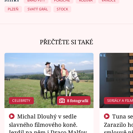
BRAD PITT
PORSCHE
RODINA
VÁNOCE
PLZEŇ
SVATÝ GRÁL
STOCK
PŘEČTĚTE SI TAKÉ
CELEBRITY
SERIÁLY A FIL
8 fotografií
Michal Dlouhý v sedle
Tuna se chtěl vrátit domů.
slavného filmového koně.
Zarazilo ho
Jezdil na něm i Draco Malfoy
smlouvě př