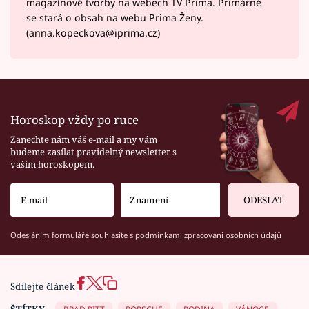
magazínové tvorby na webech TV Prima. Primárně
se stará o obsah na webu Prima Ženy.
(anna.kopeckova@iprima.cz)
Horoskop vždy po ruce
Zanechte nám váš e-mail a my vám
budeme zasílat pravidelný newsletter s
vaším horoskopem.
ODESLAT
Odesláním formuláře souhlasíte s
podmínkami zpracování osobních údajů
Sdílejte článek
ŠTÍTKY