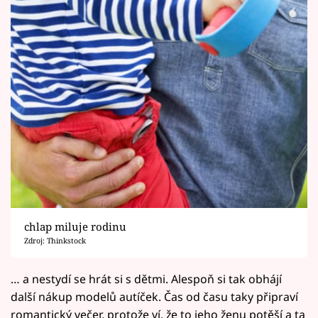
chlap miluje rodinu
Zdroj: Thinkstock
… a nestydí se hrát si s dětmi. Alespoň si tak obhájí
další nákup modelů autíček. Čas od času taky připraví
romantický večer, protože ví, že to jeho ženu potěší a ta