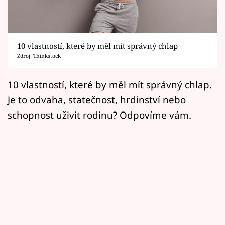
Horoskopy
Sledujte prima+
10 vlastností, které by měl mít správný chlap
Filmový festival Karlovy Vary
Zdroj: Thinkstock
Pořady
10 vlastností, které by měl mít správný chlap.
Je to odvaha, statečnost, hrdinství nebo
Mámy sobě
schopnost uživit rodinu? Odpovíme vám.
Přihlášení
Sledujte nás