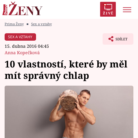
ŽIVĚ
Prima Ženy
■
Sex a vztahy
Trendy:
Polabí
Inspekce
Prostřeno!
AYTO?
SEX A VZTAHY
SDÍLET
Módní alarm
Zrádci
Proměny
15. dubna 2016 04:45
Anna Kopečková
10 vlastností, které by měl
mít správný chlap
Témata
Celebrity
Vztahy
Seriály