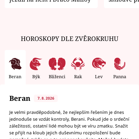
zemřít
HOROSKOPY DLE ZVĚROKRUHU
Beran
Býk
Blíženci
Rak
Lev
Panna
V
Beran
7. 8. 2026
Je velmi pravděpodobné, že nejlepším řešením je dnes
jednoduše se vzdát kontroly, Berani. Pokud jde o srdeční
záležitosti, ostatní lidé mohou být ve víru zmatku. Snažit
se přijít na kloub jejich duševnímu rozpoložení bude