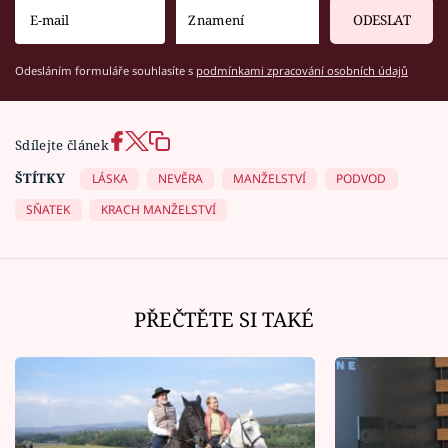
ODESLAT
Odesláním formuláře souhlasíte s
podmínkami zpracování osobních údajů
Sdílejte článek
ŠTÍTKY
LÁSKA
NEVĚRA
MANŽELSTVÍ
PODVOD
SŇATEK
KRACH MANŽELSTVÍ
PŘEČTĚTE SI TAKÉ