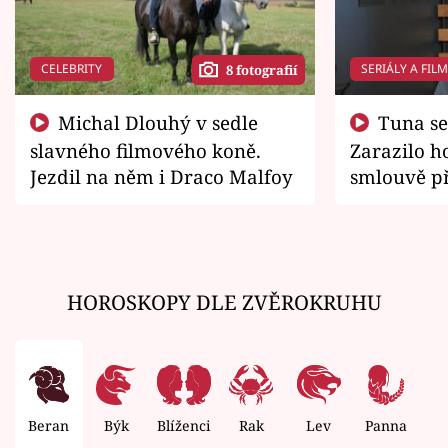
CELEBRITY
SERIÁLY A FIL
8 fotografií
Michal Dlouhý v sedle
Tuna se chtěl vrátit domů.
slavného filmového koně.
Zarazilo ho
Jezdil na něm i Draco Malfoy
smlouvě př
zemřít
HOROSKOPY DLE ZVĚROKRUHU
Beran
Býk
Blíženci
Rak
Lev
Panna
V