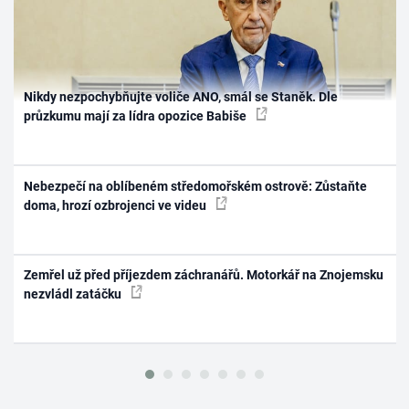
Nikdy nezpochybňujte voliče ANO, smál se Staněk. Dle
průzkumu mají za lídra opozice Babiše
Nebezpečí na oblíbeném středomořském ostrově: Zůstaňte
doma, hrozí ozbrojenci ve videu
Zemřel už před příjezdem záchranářů. Motorkář na Znojemsku
nezvládl zatáčku