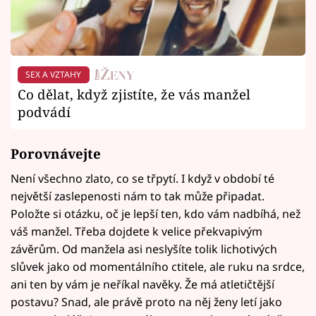
SEX A VZTAHY
Co dělat, když zjistíte, že vás manžel
podvádí
Porovnávejte
Není všechno zlato, co se třpytí. I když v období té
největší zaslepenosti nám to tak může připadat.
Položte si otázku, oč je lepší ten, kdo vám nadbíhá, než
váš manžel. Třeba dojdete k velice překvapivým
závěrům. Od manžela asi neslyšíte tolik lichotivých
slůvek jako od momentálního ctitele, ale ruku na srdce,
ani ten by vám je neříkal navěky. Že má atletičtější
postavu? Snad, ale právě proto na něj ženy letí jako