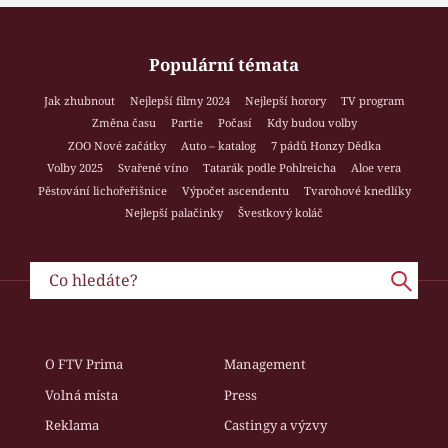
Populární témata
Jak zhubnout
Nejlepší filmy 2024
Nejlepší horory
TV program
Změna času
Partie
Počasí
Kdy budou volby
ZOO Nové začátky
Auto – katalog
7 pádů Honzy Dědka
Volby 2025
Svařené víno
Tatarák podle Pohlreicha
Aloe vera
Pěstování lichořeřišnice
Výpočet ascendentu
Tvarohové knedlíky
Nejlepší palačinky
Švestkový koláč
O FTV Prima
Management
Volná místa
Press
Reklama
Castingy a výzvy