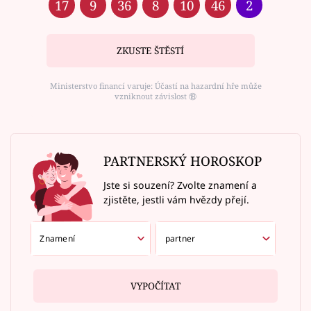
17
9
36
8
10
46
2
ZKUSTE ŠTĚSTÍ
Ministerstvo financí varuje: Účastí na hazardní hře může
vzniknout závislost ⑱
PARTNERSKÝ HOROSKOP
Jste si souzení? Zvolte znamení a
zjistěte, jestli vám hvězdy přejí.
VYPOČÍTAT