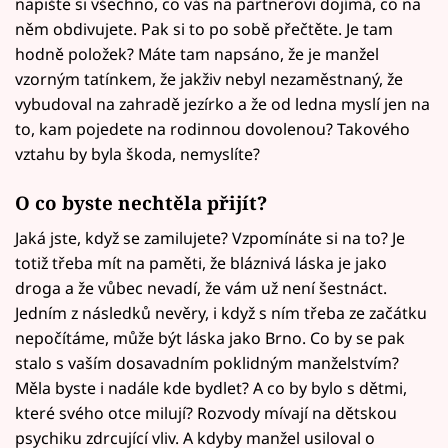
napište si všechno, co vás na partnerovi dojímá, co na
něm obdivujete. Pak si to po sobě přečtěte. Je tam
hodně položek? Máte tam napsáno, že je manžel
vzorným tatínkem, že jakživ nebyl nezaměstnaný, že
vybudoval na zahradě jezírko a že od ledna myslí jen na
to, kam pojedete na rodinnou dovolenou? Takového
vztahu by byla škoda, nemyslíte?
O co byste nechtěla přijít?
Jaká jste, když se zamilujete? Vzpomínáte si na to? Je
totiž třeba mít na paměti, že bláznivá láska je jako
droga a že vůbec nevadí, že vám už není šestnáct.
Jedním z následků nevěry, i když s ním třeba ze začátku
nepočítáme, může být láska jako Brno. Co by se pak
stalo s vaším dosavadním poklidným manželstvím?
Měla byste i nadále kde bydlet? A co by bylo s dětmi,
které svého otce milují? Rozvody mívají na dětskou
psychiku zdrcující vliv. A kdyby manžel usiloval o