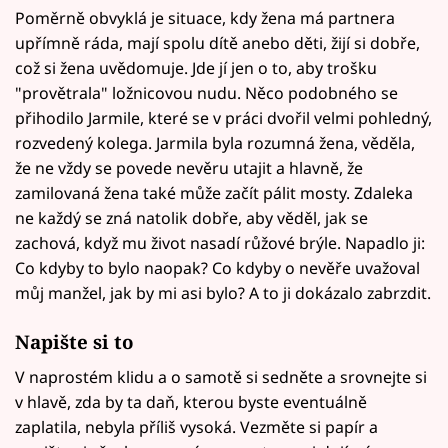
Poměrně obvyklá je situace, kdy žena má partnera
upřímně ráda, mají spolu dítě anebo děti, žijí si dobře,
což si žena uvědomuje. Jde jí jen o to, aby trošku
"provětrala" ložnicovou nudu. Něco podobného se
přihodilo Jarmile, které se v práci dvořil velmi pohledný,
rozvedený kolega. Jarmila byla rozumná žena, věděla,
že ne vždy se povede nevěru utajit a hlavně, že
zamilovaná žena také může začít pálit mosty. Zdaleka
ne každý se zná natolik dobře, aby věděl, jak se
zachová, když mu život nasadí růžové brýle. Napadlo ji:
Co kdyby to bylo naopak? Co kdyby o nevěře uvažoval
můj manžel, jak by mi asi bylo? A to ji dokázalo zabrzdit.
Napište si to
V naprostém klidu a o samotě si sedněte a srovnejte si
v hlavě, zda by ta daň, kterou byste eventuálně
zaplatila, nebyla příliš vysoká. Vezměte si papír a