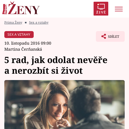
ŽIVĚ
Prima Ženy
■
Sex a vztahy
Trendy:
Polabí
Inspekce
Prostřeno!
AYTO?
SEX A VZTAHY
SDÍLET
Módní alarm
Zrádci
Proměny
10. listopadu 2016 09:00
Martina Čerňanská
5 rad, jak odolat nevěře
a nerozbít si život
Témata
Celebrity
Vztahy
Seriály