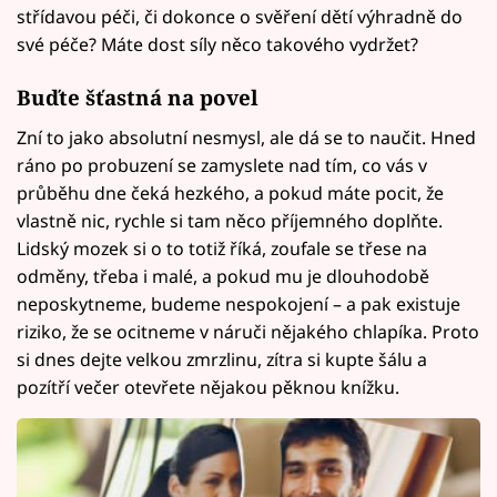
střídavou péči, či dokonce o svěření dětí výhradně do
své péče? Máte dost síly něco takového vydržet?
Buďte šťastná na povel
Zní to jako absolutní nesmysl, ale dá se to naučit. Hned
ráno po probuzení se zamyslete nad tím, co vás v
průběhu dne čeká hezkého, a pokud máte pocit, že
vlastně nic, rychle si tam něco příjemného doplňte.
Lidský mozek si o to totiž říká, zoufale se třese na
odměny, třeba i malé, a pokud mu je dlouhodobě
neposkytneme, budeme nespokojení – a pak existuje
riziko, že se ocitneme v náruči nějakého chlapíka. Proto
si dnes dejte velkou zmrzlinu, zítra si kupte šálu a
pozítří večer otevřete nějakou pěknou knížku.