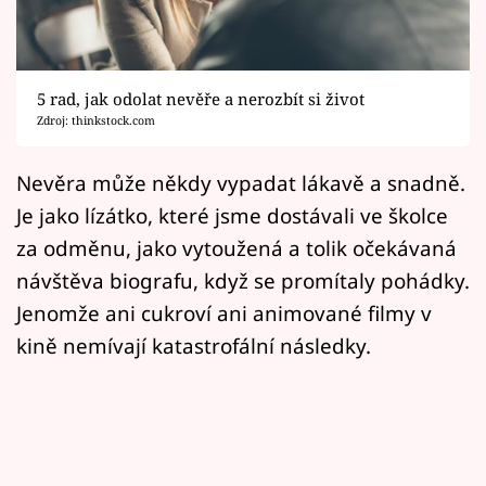
Horoskopy
Sledujte prima+
5 rad, jak odolat nevěře a nerozbít si život
Filmový festival Karlovy Vary
Zdroj: thinkstock.com
Pořady
Nevěra může někdy vypadat lákavě a snadně.
Je jako lízátko, které jsme dostávali ve školce
Mámy sobě
za odměnu, jako vytoužená a tolik očekávaná
návštěva biografu, když se promítaly pohádky.
Přihlášení
Jenomže ani cukroví ani animované filmy v
kině nemívají katastrofální následky.
Sledujte nás