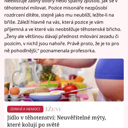
Neexistuje žádný dobrý nebo špatný způsob, jak se v
těhotenství milovat. Pozice misonáře nezpůsobí
rozdrcení dítěte, stejně jako mu neublíží, ležíte-li na
břiše. Záleží hlavně na vás, která pozice je vám
příjemná a ve které vás neobtěžuje těhotenské břicho.
„Ženy ale většinou dávají přednost milování zezadu či
pozicím, v nichž jsou nahoře. Právě proto, že je to pro
ně pohodlnější,“ poznamenala profesorka.
ZDRAVÍ A NEMOCI
Jídlo v těhotenství: Neuvěřitelné mýty,
které kolují po světě