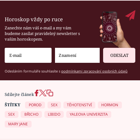
Horoskop vždy po ruce
Zanechte nám váš e-mail a my vám
budeme zasílat pravidelný newsletter s
vaším horoskopem.
ODESLAT
Odesláním formuláře souhlasíte s
podmínkami zpracování osobních údajů
Sdílejte článek
ŠTÍTKY
POROD
SEX
TĚHOTENSTVÍ
HORMON
SEX
BŘICHO
LIBIDO
YALEOVA UNIVERZITA
MARY JANE