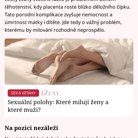
těhotenství, kdy placenta roste blízko děložního čípku.
Tato porodní komplikace zvyšuje nemocnost a
úmrtnost matky i dítěte. Jde tedy o vážný problém,
kterému by milování rozhodně neprospělo.
SEX A VZTAHY
Sexuální polohy: Které milují ženy a
které muži?
Na pozici nezáleží