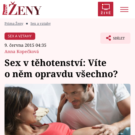
ŽIVĚ
Prima Ženy
■
Sex a vztahy
Trendy:
Polabí
Inspekce
Prostřeno!
AYTO?
SEX A VZTAHY
SDÍLET
Módní alarm
Zrádci
Proměny
9. června 2015 04:35
Anna Kopečková
Sex v těhotenství: Víte
o něm opravdu všechno?
Témata
Celebrity
Vztahy
Seriály