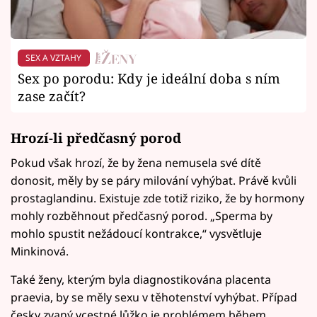
SEX A VZTAHY
Sex po porodu: Kdy je ideální doba s ním
zase začít?
Hrozí-li předčasný porod
Pokud však hrozí, že by žena nemusela své dítě
donosit, měly by se páry milování vyhýbat. Právě kvůli
prostaglandinu. Existuje zde totiž riziko, že by hormony
mohly rozběhnout předčasný porod. „Sperma by
mohlo spustit nežádoucí kontrakce,“ vysvětluje
Minkinová.
Také ženy, kterým byla diagnostikována placenta
praevia, by se měly sexu v těhotenství vyhýbat. Případ
česky zvaný vcestné lůžko je problémem během