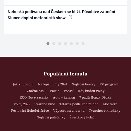
Nebeská podívaná nad Českem se blíží. Působivé zatmění
Slunce doplní meteorická show
Populární témata
Jak zhubnout
Nejlepší filmy 2024
Nejlepší horory
TV program
Změna času
Partie
Počasí
Kdy budou volby
ZOO Nové začátky
Auto – katalog
7 pádů Honzy Dědka
Volby 2025
Svařené víno
Tatarák podle Pohlreicha
Aloe vera
Pěstování lichořeřišnice
Výpočet ascendentu
Tvarohové knedlíky
Nejlepší palačinky
Švestkový koláč