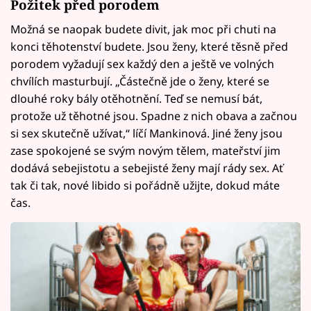
Požitek před porodem
Možná se naopak budete divit, jak moc při chuti na
konci těhotenství budete. Jsou ženy, které těsně před
porodem vyžadují sex každý den a ještě ve volných
chvílích masturbují. „Částečně jde o ženy, které se
dlouhé roky bály otěhotnění. Teď se nemusí bát,
protože už těhotné jsou. Spadne z nich obava a začnou
si sex skutečně užívat,“ líčí Mankinová. Jiné ženy jsou
zase spokojené se svým novým tělem, mateřství jim
dodává sebejistotu a sebejisté ženy mají rády sex. Ať
tak či tak, nové libido si pořádně užijte, dokud máte
čas.