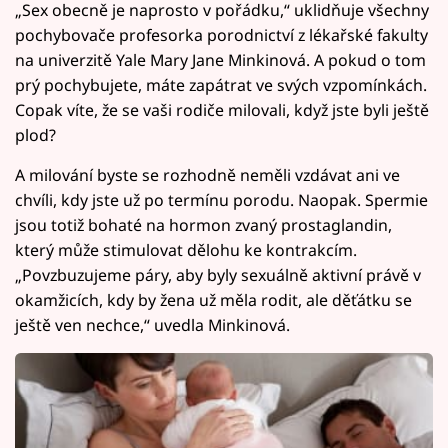
„Sex obecně je naprosto v pořádku,“ uklidňuje všechny
pochybovače profesorka porodnictví z lékařské fakulty
na univerzitě Yale Mary Jane Minkinová. A pokud o tom
prý pochybujete, máte zapátrat ve svých vzpomínkách.
Copak víte, že se vaši rodiče milovali, když jste byli ještě
plod?
A milování byste se rozhodně neměli vzdávat ani ve
chvíli, kdy jste už po termínu porodu. Naopak. Spermie
jsou totiž bohaté na hormon zvaný prostaglandin,
který může stimulovat dělohu ke kontrakcím.
„Povzbuzujeme páry, aby byly sexuálně aktivní právě v
okamžicích, kdy by žena už měla rodit, ale děťátku se
ještě ven nechce,“ uvedla Minkinová.