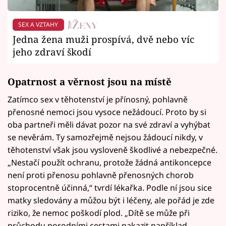
SEX A VZTAHY
Jedna žena muži prospívá, dvě nebo víc
jeho zdraví škodí
Opatrnost a věrnost jsou na místě
Zatímco sex v těhotenství je přínosný, pohlavně
přenosné nemoci jsou vysoce nežádoucí. Proto by si
oba partneři měli dávat pozor na své zdraví a vyhýbat
se nevěrám. Ty samozřejmě nejsou žádoucí nikdy, v
těhotenství však jsou vysloveně škodlivé a nebezpečné.
„Nestačí použít ochranu, protože žádná antikoncepce
není proti přenosu pohlavně přenosných chorob
stoprocentně účinná,“ tvrdí lékařka. Podle ní jsou sice
matky sledovány a můžou být i léčeny, ale pořád je zde
riziko, že nemoc poškodí plod. „Dítě se může při
průchodu porodními cestami nakazit například