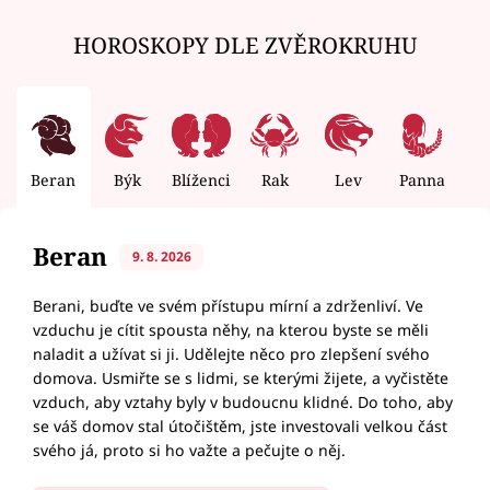
HOROSKOPY DLE ZVĚROKRUHU
Beran
Býk
Blíženci
Rak
Lev
Panna
V
Beran
9. 8. 2026
Berani, buďte ve svém přístupu mírní a zdrženliví. Ve
vzduchu je cítit spousta něhy, na kterou byste se měli
naladit a užívat si ji. Udělejte něco pro zlepšení svého
domova. Usmiřte se s lidmi, se kterými žijete, a vyčistěte
vzduch, aby vztahy byly v budoucnu klidné. Do toho, aby
se váš domov stal útočištěm, jste investovali velkou část
svého já, proto si ho važte a pečujte o něj.