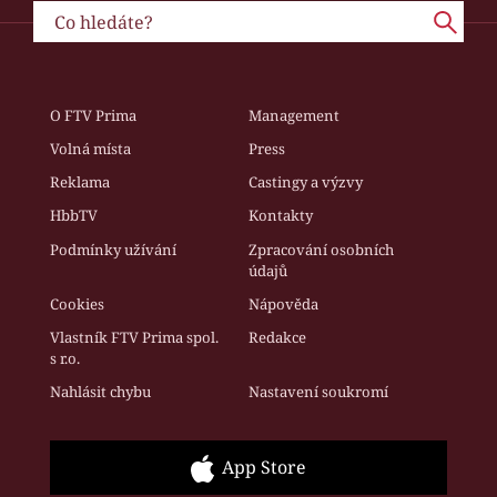
O FTV Prima
Management
Volná místa
Press
Reklama
Castingy a výzvy
HbbTV
Kontakty
Podmínky užívání
Zpracování osobních
údajů
Cookies
Nápověda
Vlastník FTV Prima spol.
Redakce
s r.o.
Nahlásit chybu
Nastavení soukromí
App Store