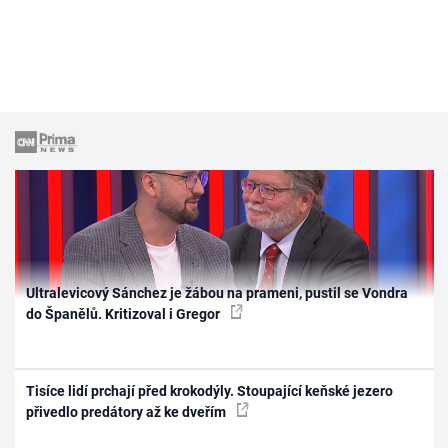
Ultralevicový Sánchez je žábou na prameni, pustil se Vondra
do Španělů. Kritizoval i Gregor
Tisíce lidí prchají před krokodýly. Stoupající keňské jezero
přivedlo predátory až ke dveřím