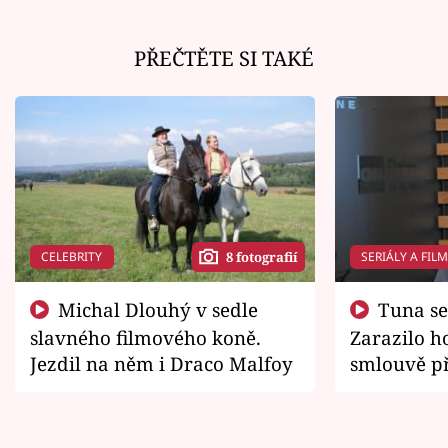
PŘEČTĚTE SI TAKÉ
CELEBRITY
SERIÁLY A FIL
8 fotografií
Michal Dlouhý v sedle
Tuna se chtěl vrátit domů.
slavného filmového koně.
Zarazilo ho
Jezdil na něm i Draco Malfoy
smlouvě př
zemřít