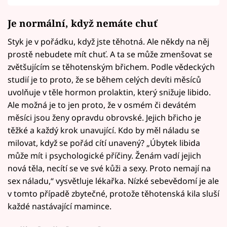
Je normální, když nemáte chuť
Styk je v pořádku, když jste těhotná. Ale někdy na něj
prostě nebudete mít chuť. A ta se může zmenšovat se
zvětšujícím se těhotenským břichem. Podle vědeckých
studií je to proto, že se během celých devíti měsíců
uvolňuje v těle hormon prolaktin, který snižuje libido.
Ale možná je to jen proto, že v osmém či devátém
měsíci jsou ženy opravdu obrovské. Jejich břicho je
těžké a každý krok unavující. Kdo by měl náladu se
milovat, když se pořád cítí unavený? „Úbytek libida
může mít i psychologické příčiny. Ženám vadí jejich
nová těla, necítí se ve své kůži a sexy. Proto nemají na
sex náladu,“ vysvětluje lékařka. Nízké sebevědomí je ale
v tomto případě zbytečné, protože těhotenská kila sluší
každé nastávající mamince.