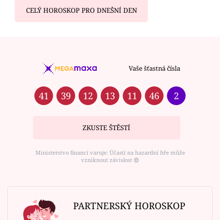
CELÝ HOROSKOP PRO DNEŠNÍ DEN
Vaše šťastná čísla
41
39
12
13
11
46
2
ZKUSTE ŠTĚSTÍ
Ministerstvo financí varuje: Účastí na hazardní hře může
vzniknout závislost ⑱
PARTNERSKÝ HOROSKOP