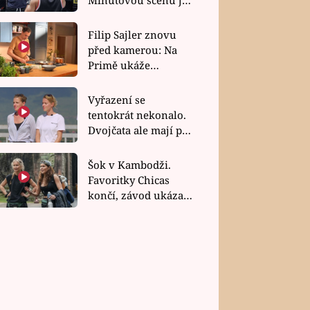
bez dubla
Filip Sajler znovu
před kamerou: Na
Primě ukáže
poctivou kuchyni i
rychlé recepty
Vyřazení se
tentokrát nekonalo.
Dvojčata ale mají po
uzavření třetí etapy
závodu nůž na krku
Šok v Kambodži.
Favoritky Chicas
končí, závod ukázal
svou nejtvrdší tvář