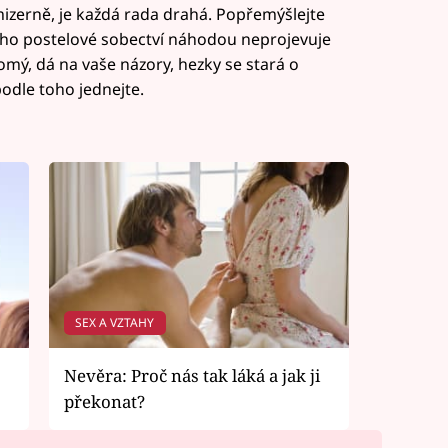
 mizerně, je každá rada drahá. Popřemýšlejte
e jeho postelové sobectví náhodou neprojevuje
komý, dá na vaše názory, hezky se stará o
podle toho jednejte.
SEX A VZTAHY
Nevěra: Proč nás tak láká a jak ji
překonat?