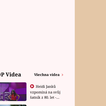
P Videa
Všechna videa
Heidi Janků
vzpomíná na svůj
šatník z 80. let -
Shopaholičky