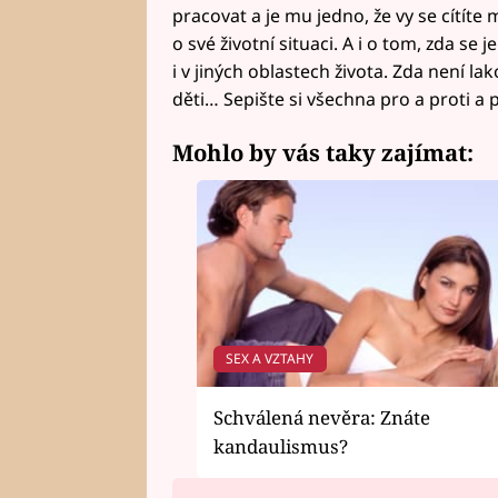
pracovat a je mu jedno, že vy se cítíte
o své životní situaci. A i o tom, zda s
i v jiných oblastech života. Zda není la
děti… Sepište si všechna pro a proti a 
Mohlo by vás taky zajímat:
SEX A VZTAHY
Schválená nevěra: Znáte
kandaulismus?