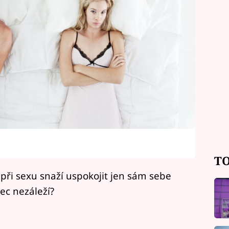
TO
 při sexu snaží uspokojit jen sám sebe
bec nezáleží?