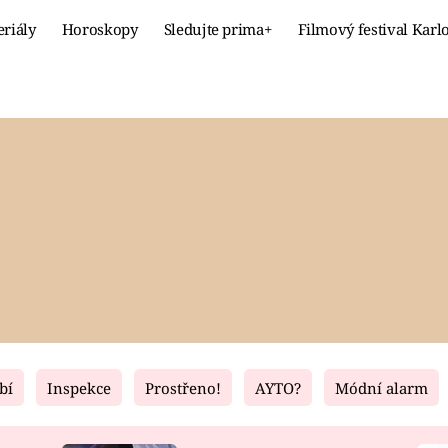
eriály
Horoskopy
Sledujte prima+
Filmový festival Karl
Celebrity
Recept
MÓDA A KRÁSA
HLAVNÍ JÍ
VZTAHY A SEX
SLADKÉ
PRIMA MAMINKA
ZDRAVÉ
bí
Inspekce
Prostřeno!
AYTO?
Módní alarm
Fresh
Living
RECEPTY
BYDLENÍ