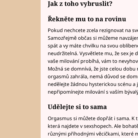
Jak z toho vybruslit?
Řekněte mu to na rovinu
Pokud nechcete zcela rezignovat na sv
Samozřejmě občas si můžeme navzájem
spát a vy máte chvilku na svou oblíbeno
neudržitelná. Vysvětlete mu, že sex je d
vaše milování probíhá, vám to nevyhov
Možná se domnívá, že jste celou dobu n
orgasmů zahrála, nemá důvod se domnív
nedělejte žádnou hysterickou scénu a 
nepřipomínejte milování s vaším býva
Udělejte si to sama
Orgasmus si můžete dopřát i sama. K t
která najdete v sexshopech. Ale bohat
různými příhodnými věcičkami, které m