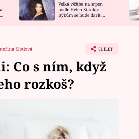
Velká věštba na srpen
NOVINKY
ZAHRADA
a:
podle Helen Stanku:
y
Býkům se bude dařit,
VIDEORECEPTY
DESIGN
Vodnáře čeká jízda
ateřina Motlová
SDÍLET
i: Co s ním, když
jeho rozkoš?