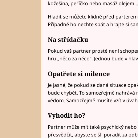
kožešina, peříčko nebo masáž olejem
Hladit se můžete klidně před parterem
Případně ho nechte spát a hrajte si sa
Na střídačku
Pokud váš partner prostě není schopen 
hru „něco za něco“. Jednou bude v hlavn
Opatřete si milence
Je jasné, že pokud se daná situace opa
bude chybět. To samozřejmě nahrává ne
vědom. Samozřejmě musíte vzít v úvahu 
Vyhodit ho?
Partner může mít také psychický nebo z
přesvědčit, abyste se šli poradit za o