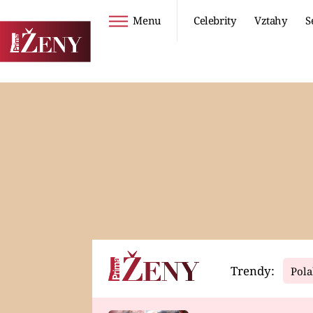
Menu
Celebrity
Vztahy
S
Seriály
Životní styl
ZOO
DIETY A HUBNUTÍ
PROSTŘENO!
CESTOVÁNÍ A
DOVOLENÁ
DUCH
ZDRAVÍ
Trendy:
Pola
Horoskopy
Video
ASTROČLÁNKY
SERIÁLY