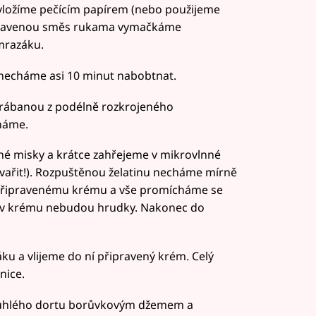
yložíme pečícím papírem (nebo použijeme
ipravenou směs rukama vymačkáme
mrazáku.
 necháme asi 10 minut nabobtnat.
krábanou z podélně rozkrojeného
háme.
é misky a krátce zahřejeme v mikrovlnné
e vařit!). Rozpuštěnou želatinu necháme mírně
 připravenému krému a vše promícháme se
 v krému nebudou hrudky. Nakonec do
u a vlijeme do ní připravený krém. Celý
nice.
tuhlého dortu borůvkovým džemem a