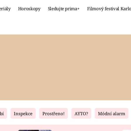
eriály
Horoskopy
Sledujte prima+
Filmový festival Karl
Celebrity
Recept
MÓDA A KRÁSA
HLAVNÍ JÍ
VZTAHY A SEX
SLADKÉ
PRIMA MAMINKA
ZDRAVÉ
bí
Inspekce
Prostřeno!
AYTO?
Módní alarm
Fresh
Living
RECEPTY
BYDLENÍ