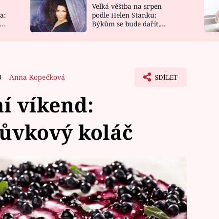
Velká věštba na srpen
NOVINKY
ZAHRADA
a:
podle Helen Stanku:
y
Býkům se bude dařit,
VIDEORECEPTY
DESIGN
Vodnáře čeká jízda
0
Anna Kopečková
SDÍLET
ní víkend:
ůvkový koláč