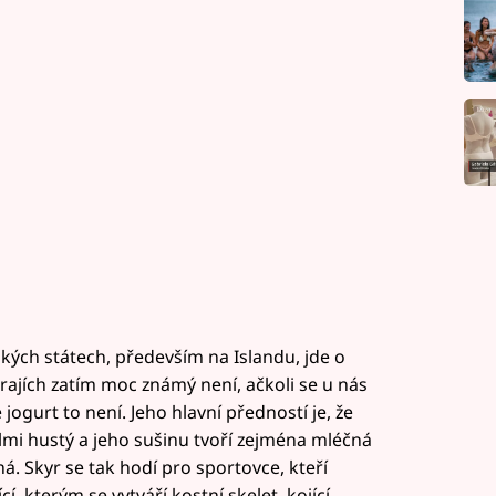
ských státech, především na Islandu, jde o
rajích zatím moc známý není, ačkoli se u nás
 jogurt to není. Jeho hlavní předností je, že
mi hustý a jeho sušinu tvoří zejména mléčná
á. Skyr se tak hodí pro sportovce, kteří
í, kterým se vytváří kostní skelet, kojící