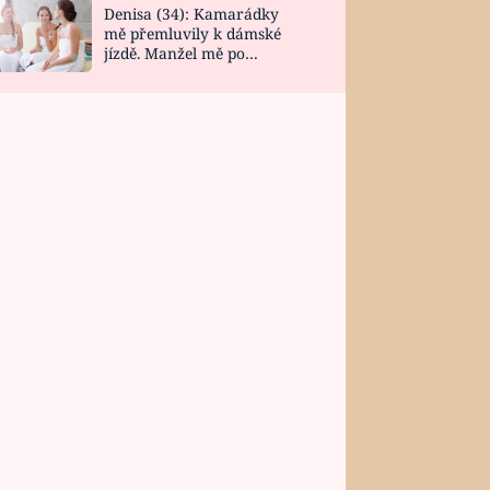
Denisa (34): Kamarádky
mě přemluvily k dámské
jízdě. Manžel mě po
návratu zaskočil