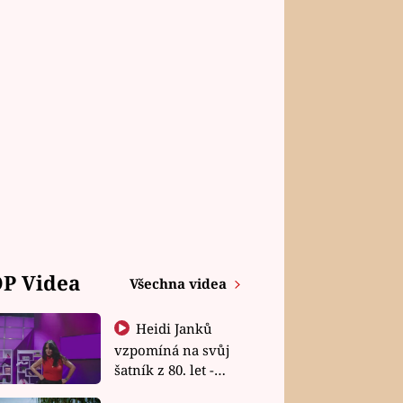
P Videa
Všechna videa
Heidi Janků
vzpomíná na svůj
šatník z 80. let -
Shopaholičky