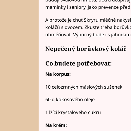
maminky i seniory, jako prevence pře
A protože je chuť Skryru mléčně nakysl
koláčů s ovocem. Zkuste třeba borůvko
obměňovat. Výborný bude i s jahodami
Nepečený borůvkový koláč
Co budete potřebovat:
Na korpus:
10 celozrnných máslových sušenek
60 g kokosového oleje
1 lžíci krystalového cukru
Na krém: