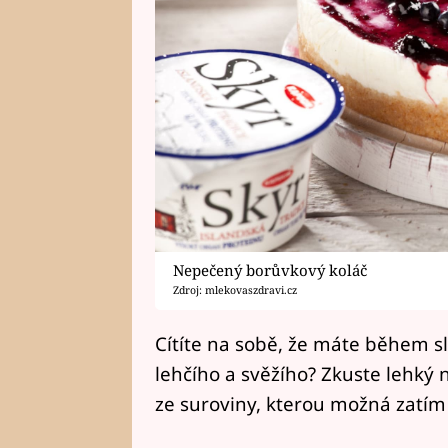
Nepečený borůvkový koláč
Zdroj: mlekovaszdravi.cz
Cítíte na sobě, že máte během s
lehčího a svěžího? Zkuste lehký
ze suroviny, kterou možná zatím 