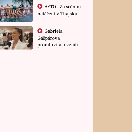
AYTO - Za scénou
natáčení v Thajsku
Gabriela
Gášpárová
promluvila o vztahu
a zakládání rodiny