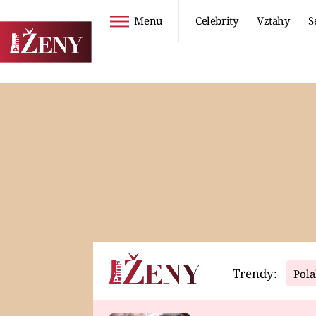
Menu
Celebrity
Vztahy
S
Seriály
Životní styl
ZOO
DIETY A HUBNUTÍ
PROSTŘENO!
CESTOVÁNÍ A
DOVOLENÁ
DUCH
ZDRAVÍ
Trendy:
Pola
Horoskopy
Video
ASTROČLÁNKY
SERIÁLY