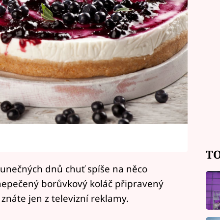
TO
lunečných dnů chuť spíše na něco
 nepečený borůvkový koláč připravený
znáte jen z televizní reklamy.