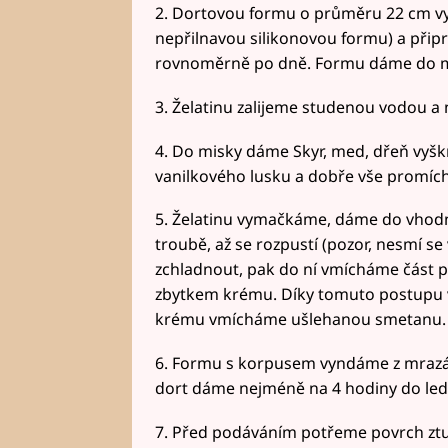
2. Dortovou formu o průměru 22 cm v
nepřilnavou silikonovou formu) a př
rovnoměrně po dně. Formu dáme do 
3. Želatinu zalijeme studenou vodou a
4. Do misky dáme Skyr, med, dřeň vyš
vanilkového lusku a dobře vše promíc
5. Želatinu vymačkáme, dáme do vhodn
troubě, až se rozpustí (pozor, nesmí s
zchladnout, pak do ní vmícháme část
zbytkem krému. Díky tomuto postupu
krému vmícháme ušlehanou smetanu.
6. Formu s korpusem vyndáme z mrazák
dort dáme nejméně na 4 hodiny do led
7. Před podáváním potřeme povrch z