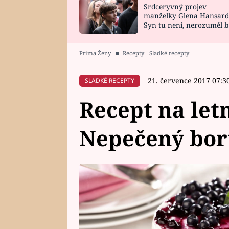
Srdceryvný projev
SNÁŘ
CELEBRITY
manželky Glena Hansard
Syn tu není, nerozuměl b
HOROSKOP NA
VAŘENÍ
tomu, vysvětlila
ROK 2023
Prima Ženy
■
Recepty
Sladké recepty
21. července 2017 07:3
SLADKÉ RECEPTY
Recept na let
Nepečený bor