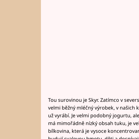
Tou surovinou je Skyr. Zatímco v sever
velmi běžný mléčný výrobek, v našich k
už vyrábí. Je velmi podobný jogurtu, ale
má mimořádně nízký obsah tuku, je vel
bílkovina, která je vysoce koncentrovan
budují svalovou hmotu, děti a dospívajíc