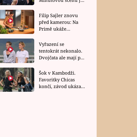
bez dubla
Filip Sajler znovu
před kamerou: Na
Primě ukáže
poctivou kuchyni i
rychlé recepty
Vyřazení se
tentokrát nekonalo.
Dvojčata ale mají po
uzavření třetí etapy
závodu nůž na krku
Šok v Kambodži.
Favoritky Chicas
končí, závod ukázal
svou nejtvrdší tvář