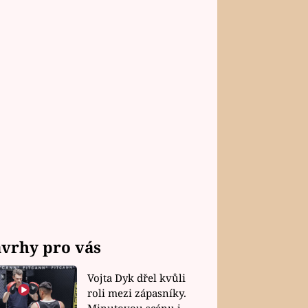
vrhy pro vás
Vojta Dyk dřel kvůli
roli mezi zápasníky.
Minutovou scénu jel