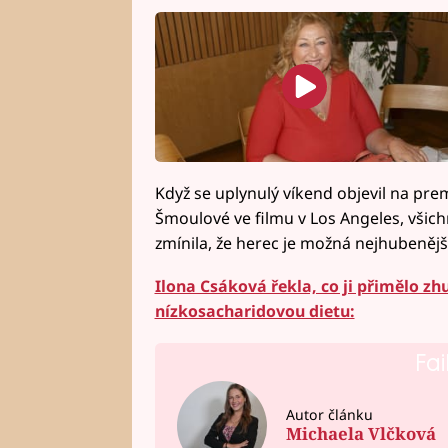
Když se uplynulý víkend objevil na p
Šmoulové ve filmu v Los Angeles, všich
zmínila, že herec je možná nejhubenější
Ilona Csáková řekla, co ji přimělo zh
nízkosacharidovou dietu:
Fai
Autor článku
Michaela Vlčková