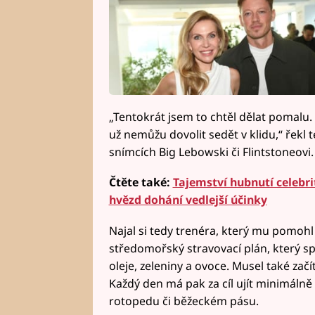
„Tentokrát jsem to chtěl dělat pomalu. 
už nemůžu dovolit sedět v klidu,“ řekl
snímcích Big Lebowski či Flintstoneovi.
Čtěte také:
Tajemství hubnutí celebr
hvězd dohání vedlejší účinky
Najal si tedy trenéra, který mu pomohl
středomořský stravovací plán, který s
oleje, zeleniny a ovoce. Musel také začí
Každý den má pak za cíl ujít minimálně 1
rotopedu či běžeckém pásu.