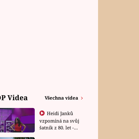
P Videa
Všechna videa
Heidi Janků
vzpomíná na svůj
šatník z 80. let -
Shopaholičky