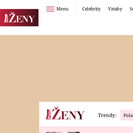
Menu
Celebrity
Vztahy
S
Seriály
Životní styl
ZOO
DIETY A HUBNUTÍ
PROSTŘENO!
CESTOVÁNÍ A
DOVOLENÁ
DUCH
ZDRAVÍ
Trendy:
Pola
Horoskopy
Video
ASTROČLÁNKY
SERIÁLY