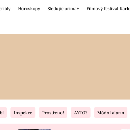
eriály
Horoskopy
Sledujte prima+
Filmový festival Karl
Celebrity
Recept
MÓDA A KRÁSA
HLAVNÍ JÍ
VZTAHY A SEX
SLADKÉ
PRIMA MAMINKA
ZDRAVÉ
bí
Inspekce
Prostřeno!
AYTO?
Módní alarm
Fresh
Living
RECEPTY
BYDLENÍ