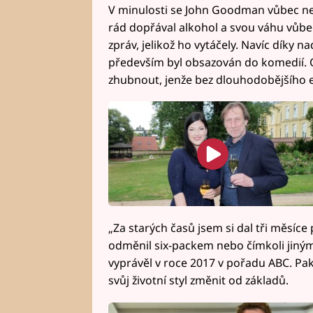
V minulosti se John Goodman vůbec nero
rád dopřával alkohol a svou váhu vůbec n
zpráv, jelikož ho vytáčely. Navíc díky n
především byl obsazován do komedií. O
zhubnout, jenže bez dlouhodobějšího e
„Za starých časů jsem si dal tři měsíce
odměnil six-packem nebo čímkoli jiným
vyprávěl v roce 2017 v pořadu ABC. Pak
svůj životní styl změnit od základů.