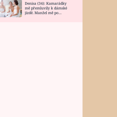
Denisa (34): Kamarádky
mě přemluvily k dámské
jízdě. Manžel mě po
návratu zaskočil