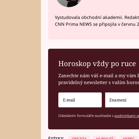
Vystudovala obchodní akademii. Redakto
CNN Prima NEWS se připojila v červnu 
Horoskop vždy po ruce
Zanechte nám váš e-mail a my vám 
pravidelný newsletter s vaším hor
Odesláním formuláře souhlasíte s
podmínkami zp
ŠTÍTKY
OBEZITA
HUBNUTÍ
HEREC