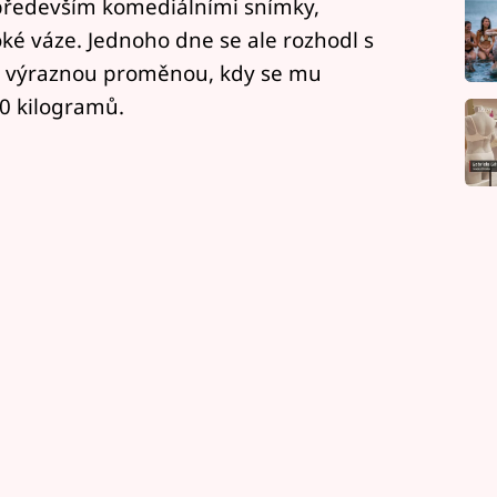
 především komediálními snímky,
oké váze. Jednoho dne se ale rozhodl s
el výraznou proměnou, kdy se mu
90 kilogramů.