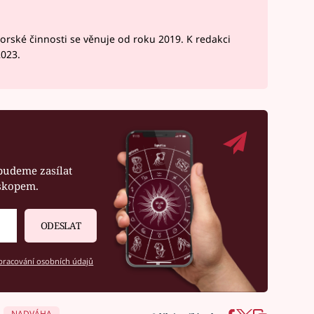
rské činnosti se věnuje od roku 2019. K redakci
2023.
budeme zasílat
oskopem.
ODESLAT
racování osobních údajů
NADVÁHA