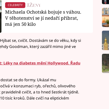
CELEBRITY
Michaela Ochotská bojuje s váhou.
V těhotenství se jí nedaří přibrat,
má jen 50 kilo
Hýbat se, cvičit. Dostávám se do věku, kdy si
 tehdy Goodman, který zazářil mimo jiné ve
it: Léky na diabetes mění Hollywood. Řadu
 dostat se do formy. Ukázal mu
počívá v konzumaci ryb, ořechů, olivového
t pravidelně cvičit, a to hned šestkrát týdně.
0 tisíc kroků. Dále cvičí na eliptickém