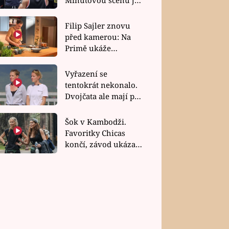
bez dubla
Filip Sajler znovu
před kamerou: Na
Primě ukáže
poctivou kuchyni i
rychlé recepty
Vyřazení se
tentokrát nekonalo.
Dvojčata ale mají po
uzavření třetí etapy
závodu nůž na krku
Šok v Kambodži.
Favoritky Chicas
končí, závod ukázal
svou nejtvrdší tvář