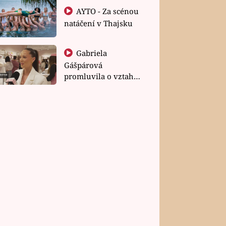
AYTO - Za scénou
natáčení v Thajsku
Gabriela
Gášpárová
promluvila o vztahu
a zakládání rodiny