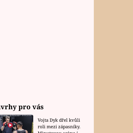
vrhy pro vás
Vojta Dyk dřel kvůli
roli mezi zápasníky.
Minutovou scénu jel