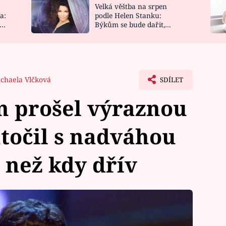
Velká věštba na srpen
NOVINKY
ZAHRADA
a:
podle Helen Stanku:
y
Býkům se bude dařit,
VIDEORECEPTY
DESIGN
Vodnáře čeká jízda
chaela Vlčková
SDÍLET
 prošel výraznou
točil s nadváhou
 než kdy dřív