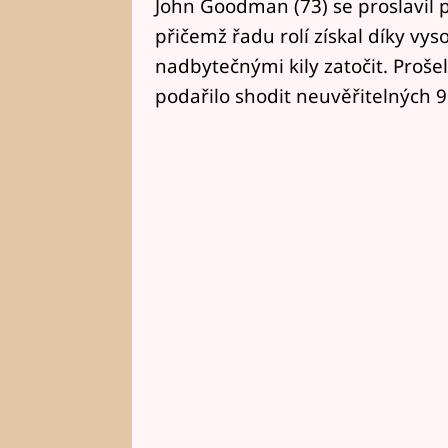
John Goodman (73) se proslavil
přičemž řadu rolí získal díky vys
nadbytečnými kily zatočit. Proš
podařilo shodit neuvěřitelných 