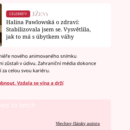
CELEBRITY
Halina Pawlowská o zdraví:
Stabilizovala jsem se. Vysvětlila,
jak to má s úbytkem váhy
remiéře nového animovaného snímku
ni zůstali v údivu. Zahraniční média dokonce
 za celou svou kariéru.
ubnout. Vzdala se vína a drží
led to fetch
Všechny články autora