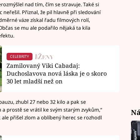
zmýšlel nad tím, čím se stravuje. Také si
eřešil. Přiznal, že pil hlavně při sledování
adměrné váze získal řadu filmových rolí,
bčas se mu ale podařilo nějaká ta kila
fektu.
CELEBRITY
Zamilovaný Viki Cabadaj:
Duchoslavova nová láska je o skoro
30 let mladší než on
 pauzu, zhubl 27 nebo 32 kilo a pak se
 a prostě se vrátil ke svým starým zvykům,“
Ná
 ale přišel zlom a oblíbený herec se rozhodl