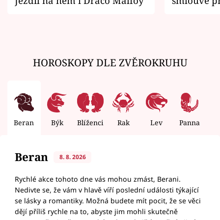
Jezdil na něm i Draco Malfoy
smlouvě př
zemřít
HOROSKOPY DLE ZVĚROKRUHU
Beran
Býk
Blíženci
Rak
Lev
Panna
V
Beran
8. 8. 2026
Rychlé akce tohoto dne vás mohou zmást, Berani.
Nedivte se, že vám v hlavě víří poslední události týkající
se lásky a romantiky. Možná budete mít pocit, že se věci
dějí příliš rychle na to, abyste jim mohli skutečně