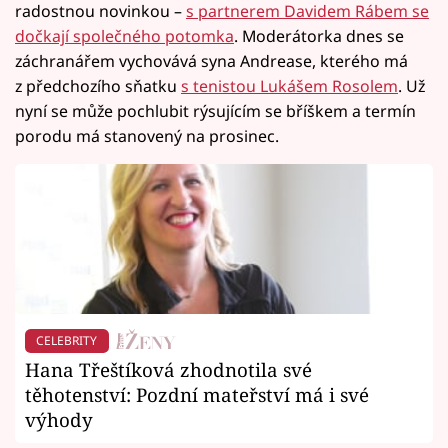
radostnou novinkou –
s partnerem Davidem Rábem se
dočkají společného potomka
. Moderátorka dnes se
záchranářem vychovává syna Andrease, kterého má
z předchozího sňatku
s tenistou Lukášem Rosolem
. Už
nyní se může pochlubit rýsujícím se bříškem a termín
porodu má stanovený na prosinec.
CELEBRITY
Hana Třeštíková zhodnotila své
těhotenství: Pozdní mateřství má i své
výhody