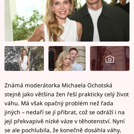
Horoskopy
Sledujte prima+
Filmový festival Karlovy Vary
Pořady
Mámy sobě
Přihlášení
Známá moderátorka Michaela Ochotská
stejně jako většina žen řeší prakticky celý život
Sledujte nás
váhu. Má však opačný problém než řada
jiných – nedaří se jí přibrat, což se odráží i na
její překvapivě nízké váze v těhotenství. Nyní
se ale pochlubila, že konečně dosáhla váhy,