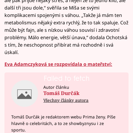
ale pak přijde nějaký stres, a nejen že to jedno kilo, ale
další tři jsou dole,“ svěřila se Míša se svými
komplikacemi spojenými s váhou. „Takže já mám ten
metabolismus nějaký extra rychlý, že to tak spaluje. Což
může být fajn, ale s nízkou váhou souvisí i zdravotní
problémy. Málo energie, větší únava,“ dodala Ochotská
s tím, že neschopnost přibírat má rozhodně i svá
úskalí.
Eva Adamczyková se rozpovídala o mateřství:
Failed to fetch
Autor článku
Tomáš Durčák
Všechny články autora
Tomáš Durčák je redaktorem webu Prima ženy. Píše
hlavně o celebritách, a to ze showbyznysu i ze
sportu.