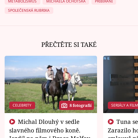
METABOLISMUS
MICHAELA OCHOTSKÁ
PŘIBÍRÁNÍ
SPOLEČENSKÁ RUBRIKA
PŘEČTĚTE SI TAKÉ
CELEBRITY
SERIÁLY A FIL
8 fotografií
Michal Dlouhý v sedle
Tuna se chtěl vrátit domů.
slavného filmového koně.
Zarazilo ho