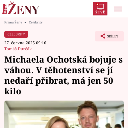
ŽIVĚ
Prima Ženy
■
Celebrity
Trendy:
Polabí
Inspekce
Prostřeno!
AYTO?
CELEBRITY
SDÍLET
Módní alarm
Zrádci
Proměny
27. června 2025 09:16
Tomáš Durčák
Michaela Ochotská bojuje s
váhou. V těhotenství se jí
Témata
nedaří přibrat, má jen 50
Celebrity
kilo
Vztahy
Seriály