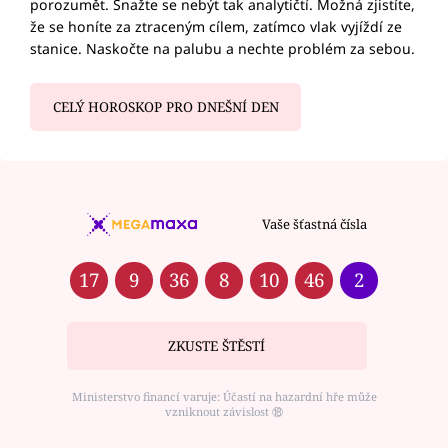
porozumět. Snažte se nebýt tak analytičtí. Možná zjistíte,
že se honíte za ztraceným cílem, zatímco vlak vyjíždí ze
stanice. Naskočte na palubu a nechte problém za sebou.
CELÝ HOROSKOP PRO DNEŠNÍ DEN
Vaše šťastná čísla
17
9
36
8
10
46
2
ZKUSTE ŠTĚSTÍ
Ministerstvo financí varuje: Účastí na hazardní hře může
vzniknout závislost ⑱