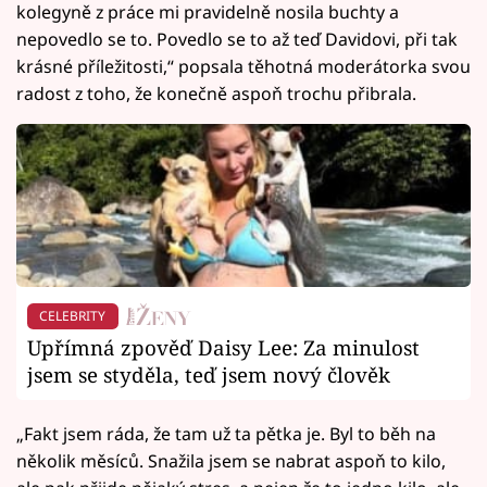
kolegyně z práce mi pravidelně nosila buchty a
nepovedlo se to. Povedlo se to až teď Davidovi, při tak
krásné příležitosti,“ popsala těhotná moderátorka svou
radost z toho, že konečně aspoň trochu přibrala.
CELEBRITY
Upřímná zpověď Daisy Lee: Za minulost
jsem se styděla, teď jsem nový člověk
„Fakt jsem ráda, že tam už ta pětka je. Byl to běh na
několik měsíců. Snažila jsem se nabrat aspoň to kilo,