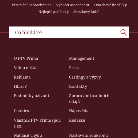
Pěstování lichořeřišnice
Výpočet ascendentu
Tvarohové knedlíky
Nejlepší palačinky
Švestkový koláč
O FTV Prima
Management
Volná místa
Press
Reklama
Castingy a výzvy
HbbTV
Kontakty
Podmínky užívání
Zpracování osobních
údajů
Cookies
Nápověda
Vlastník FTV Prima spol.
Redakce
s r.o.
Nahlásit chybu
Nastavení soukromí