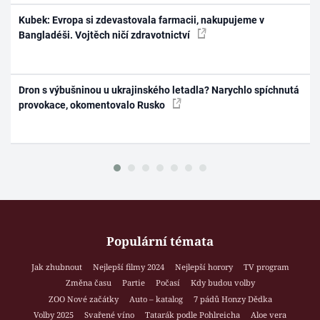
Kubek: Evropa si zdevastovala farmacii, nakupujeme v
Bangladéši. Vojtěch ničí zdravotnictví
Dron s výbušninou u ukrajinského letadla? Narychlo spíchnutá
provokace, okomentovalo Rusko
Populární témata
Jak zhubnout
Nejlepší filmy 2024
Nejlepší horory
TV program
Změna času
Partie
Počasí
Kdy budou volby
ZOO Nové začátky
Auto – katalog
7 pádů Honzy Dědka
Volby 2025
Svařené víno
Tatarák podle Pohlreicha
Aloe vera