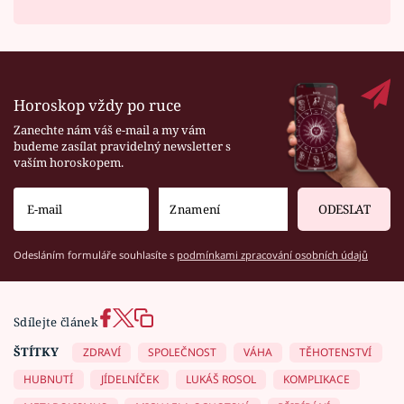
Horoskop vždy po ruce
Zanechte nám váš e-mail a my vám
budeme zasílat pravidelný newsletter s
vaším horoskopem.
ODESLAT
Odesláním formuláře souhlasíte s
podmínkami zpracování osobních údajů
Sdílejte článek
ŠTÍTKY
ZDRAVÍ
SPOLEČNOST
VÁHA
TĚHOTENSTVÍ
HUBNUTÍ
JÍDELNÍČEK
LUKÁŠ ROSOL
KOMPLIKACE