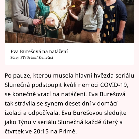
Horoskopy
Sledujte prima+
Filmový festival Karlovy Vary
Pořady
Eva Burešová na natáčení
Zdroj: FTV Prima/ Slunečná
Mámy sobě
Po pauze, kterou musela hlavní hvězda seriálu
Přihlášení
Slunečná podstoupit kvůli nemoci COVID-19,
se konečně vrací na natáčení. Eva Burešová
tak strávila se synem deset dní v domácí
Sledujte nás
izolaci a odpočívala. Evu Burešovou sledujte
jako Týnu v seriálu Slunečná každé úterý a
čtvrtek ve 20:15 na Primě.