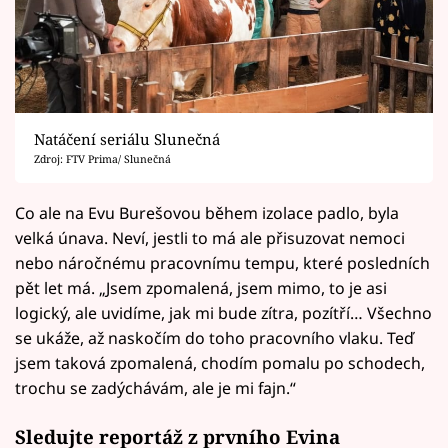
Natáčení seriálu Slunečná
Zdroj: FTV Prima/ Slunečná
Co ale na Evu Burešovou během izolace padlo, byla
velká únava. Neví, jestli to má ale přisuzovat nemoci
nebo náročnému pracovnímu tempu, které posledních
pět let má. „Jsem zpomalená, jsem mimo, to je asi
logický, ale uvidíme, jak mi bude zítra, pozítří… Všechno
se ukáže, až naskočím do toho pracovního vlaku. Teď
jsem taková zpomalená, chodím pomalu po schodech,
trochu se zadýchávám, ale je mi fajn.“
Sledujte reportáž z prvního Evina