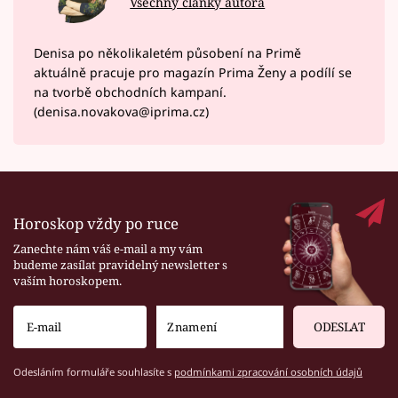
Všechny články autora
Denisa po několikaletém působení na Primě
aktuálně pracuje pro magazín Prima Ženy a podílí se
na tvorbě obchodních kampaní.
(denisa.novakova@iprima.cz)
Horoskop vždy po ruce
Zanechte nám váš e-mail a my vám
budeme zasílat pravidelný newsletter s
vaším horoskopem.
ODESLAT
Odesláním formuláře souhlasíte s
podmínkami zpracování osobních údajů