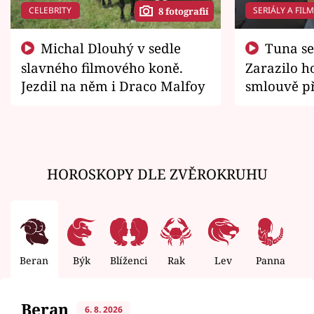
CELEBRITY
SERIÁLY A FIL
8 fotografií
Michal Dlouhý v sedle
Tuna se chtěl vrátit domů.
slavného filmového koně.
Zarazilo ho
Jezdil na něm i Draco Malfoy
smlouvě př
zemřít
HOROSKOPY DLE ZVĚROKRUHU
Beran
Býk
Blíženci
Rak
Lev
Panna
V
Beran
6. 8. 2026