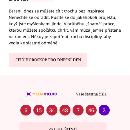
Berani, dnes se můžete cítit trochu bez inspirace.
Nenechte se odradit. Pusťte se do jakéhokoli projektu, i
když jste myšlenkami jinde. V průběhu „špatné“ práce,
kterou můžete zpočátku chrlit, vám múza jemně přistane
na rameni. Někdy je zapotřebí trocha disciplíny, aby
vedla ke slastné odměně.
CELÝ HOROSKOP PRO DNEŠNÍ DEN
Vaše šťastná čísla
6
15
34
48
7
46
2
ZKUSTE ŠTĚSTÍ