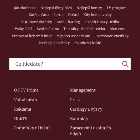
Jak zhubnout
Nejlepší filmy 2024
Nejlepší horory
TV program
Změna času
Partie
Počasí
Kdy budou volby
ZOO Nové začátky
Auto – katalog
7 pádů Honzy Dědka
Volby 2025
Svařené víno
Tatarák podle Pohlreicha
Aloe vera
Pěstování lichořeřišnice
Výpočet ascendentu
Tvarohové knedlíky
Nejlepší palačinky
Švestkový koláč
O FTV Prima
Management
Volná místa
Press
Reklama
Castingy a výzvy
HbbTV
Kontakty
Podmínky užívání
Zpracování osobních
údajů