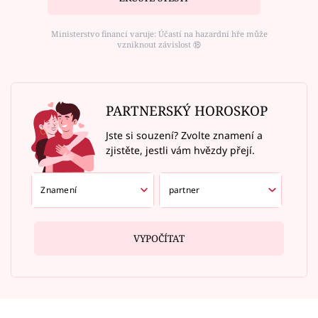
Ministerstvo financí varuje: Účastí na hazardní hře může
vzniknout závislost ⑱
PARTNERSKÝ HOROSKOP
Jste si souzení? Zvolte znamení a
zjistěte, jestli vám hvězdy přejí.
VYPOČÍTAT