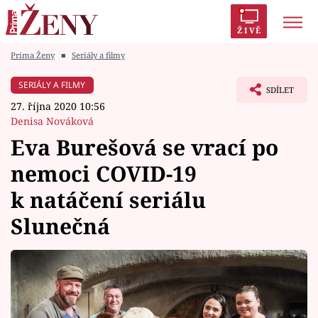
ŽIVĚ
Prima Ženy
■
Seriály a filmy
Trendy:
Polabí
Inspekce
Prostřeno!
AYTO?
SERIÁLY A FILMY
SDÍLET
Módní alarm
Zrádci
Proměny
27. října 2020 10:56
Denisa Nováková
Eva Burešová se vrací po
nemoci COVID-19
Témata
k natáčení seriálu
Celebrity
Slunečná
Vztahy
Seriály