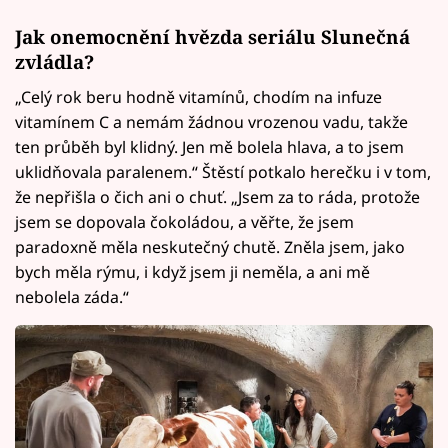
Jak onemocnění hvězda seriálu Slunečná
zvládla?
„Celý rok beru hodně vitamínů, chodím na infuze
vitamínem C a nemám žádnou vrozenou vadu, takže
ten průběh byl klidný. Jen mě bolela hlava, a to jsem
uklidňovala paralenem.“ Štěstí potkalo herečku i v tom,
že nepřišla o čich ani o chuť. „Jsem za to ráda, protože
jsem se dopovala čokoládou, a věřte, že jsem
paradoxně měla neskutečný chutě. Zněla jsem, jako
bych měla rýmu, i když jsem ji neměla, a ani mě
nebolela záda.“