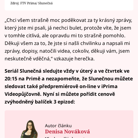
Zdroj: FTV Prima/ Slunečná
„Chci všem strašně moc poděkovat za ty krásný zprávy,
který jste mi psali, já nechci bulet, protože víte, že jsem
v tomhle citlivá, ale opravdu mi to strašně pomohlo.
Děkuji všem za to, že jste si našli chvilinku a napsali mi
zprávy, dopisy, natočili videa, cokoliv, děkuji vám, jsem
neskutečně vděčná,“ vzkazuje herečka.
Seriál Slunečná sledujte vždy v úterý a ve čtvrtek ve
20:15 na Primě a nezapomeňte, že Slunečnou můžete
sledovat také předpremiérově on-line v iPrima
Videopůjčovně. Nyní si můžete pořídit cenově
zvýhodněný balíček 3 epizod:
Autor článku
Denisa Nováková