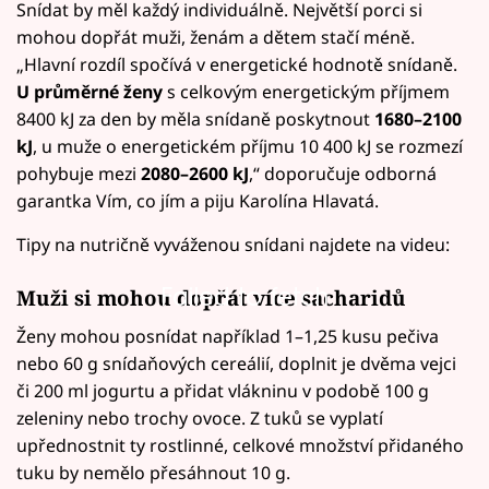
Snídat by měl každý individuálně. Největší porci si
mohou dopřát muži, ženám a dětem stačí méně.
„Hlavní rozdíl spočívá v energetické hodnotě snídaně.
U průměrné ženy
s celkovým energetickým příjmem
8400 kJ za den by měla snídaně poskytnout
1680–2100
kJ
, u muže o energetickém příjmu 10 400 kJ se rozmezí
pohybuje mezi
2080–2600 kJ
,“ doporučuje odborná
garantka Vím, co jím a piju Karolína Hlavatá.
Tipy na nutričně vyváženou snídani najdete na videu:
Failed to fetch
Muži si mohou dopřát více sacharidů
Ženy mohou posnídat například 1–1,25 kusu pečiva
nebo 60 g snídaňových cereálií, doplnit je dvěma vejci
či 200 ml jogurtu a přidat vlákninu v podobě 100 g
zeleniny nebo trochy ovoce. Z tuků se vyplatí
upřednostnit ty rostlinné, celkové množství přidaného
tuku by nemělo přesáhnout 10 g.