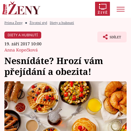
ŽIVĚ
Prima Ženy
■
Životní styl
Diety a hubnutí
Trendy:
Polabí
Inspekce
Prostřeno!
AYTO?
DIETY A HUBNUTÍ
SDÍLET
Módní alarm
Zrádci
Proměny
19. září 2017 10:00
Anna Kopečková
Nesnídáte? Hrozí vám
přejídání a obezita!
Témata
Celebrity
Vztahy
Seriály