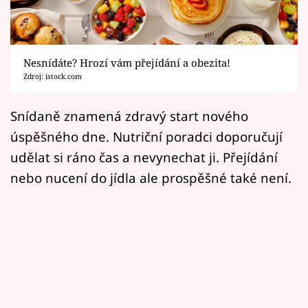
Horoskopy
Sledujte prima+
Nesnídáte? Hrozí vám přejídání a obezita!
Filmový festival Karlovy Vary
Zdroj: istock.com
Pořady
Snídaně znamená zdravý start nového
úspěšného dne. Nutriční poradci doporučují
Mámy sobě
udělat si ráno čas a nevynechat ji. Přejídání
nebo nucení do jídla ale prospěšné také není.
Přihlášení
Sledujte nás