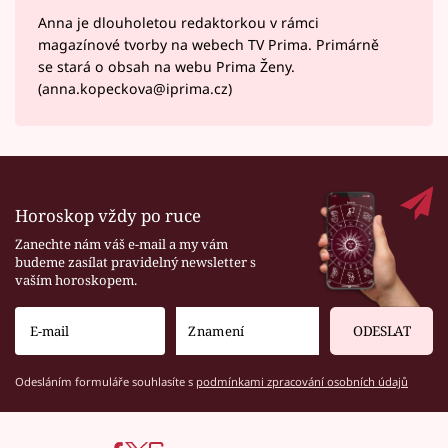
Anna je dlouholetou redaktorkou v rámci
magazínové tvorby na webech TV Prima. Primárně
se stará o obsah na webu Prima Ženy.
(anna.kopeckova@iprima.cz)
Horoskop vždy po ruce
Zanechte nám váš e-mail a my vám
budeme zasílat pravidelný newsletter s
vaším horoskopem.
ODESLAT
Odesláním formuláře souhlasíte s
podmínkami zpracování osobních údajů