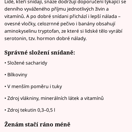
Lidé, kteří snídají, snáze dodržují doporučení týkající se
denního vyváženého příjmu jednotlivých živin a
vitamínů. A po dobré snídani přichází i lepší nálada –
ovesné vločky, celozrnné pečivo i banány obsahují
aminokyselinu tryptofan, ze které si lidské tělo vyrábí
serotonin, tzv. hormon dobré nálady.
Správné složení snídaně:
• Složené sacharidy
• Bílkoviny
• V menším poměru i tuky
• Zdroj vlákniny, minerálních látek a vitamínů
• Zdroj tekutin 0,3–0,5 l
Ženám stačí ráno méně