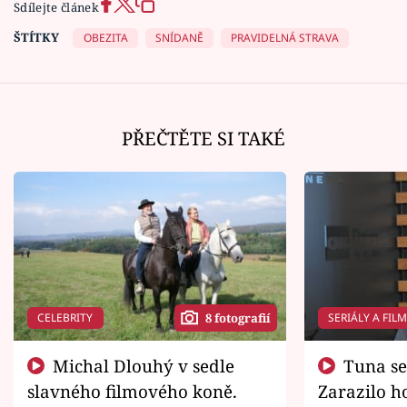
Sdílejte článek
ŠTÍTKY
OBEZITA
SNÍDANĚ
PRAVIDELNÁ STRAVA
PŘEČTĚTE SI TAKÉ
CELEBRITY
SERIÁLY A FIL
8 fotografií
Michal Dlouhý v sedle
Tuna se chtěl vrátit domů.
slavného filmového koně.
Zarazilo ho