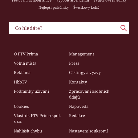
Pěstování lichořeřišnice
Výpočet ascendentu
Tvarohové knedlíky
Nejlepší palačinky
Švestkový koláč
O FTV Prima
Management
Volná místa
Press
Reklama
Castingy a výzvy
HbbTV
Kontakty
Podmínky užívání
Zpracování osobních
údajů
Cookies
Nápověda
Vlastník FTV Prima spol.
Redakce
s r.o.
Nahlásit chybu
Nastavení soukromí