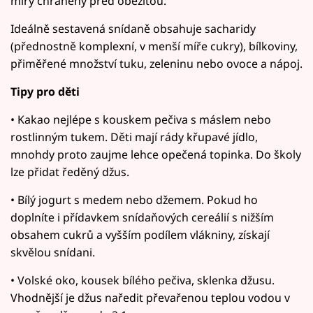
míry chráněny před obezitou.
Ideálně sestavená snídaně obsahuje sacharidy
(přednostně komplexní, v menší míře cukry), bílkoviny,
přiměřené množství tuku, zeleninu nebo ovoce a nápoj.
Tipy pro děti
• Kakao nejlépe s kouskem pečiva s máslem nebo
rostlinným tukem. Děti mají rády křupavé jídlo,
mnohdy proto zaujme lehce opečená topinka. Do školy
lze přidat ředěný džus.
• Bílý jogurt s medem nebo džemem. Pokud ho
doplníte i přídavkem snídaňových cereálií s nižším
obsahem cukrů a vyšším podílem vlákniny, získají
skvělou snídani.
• Volské oko, kousek bílého pečiva, sklenka džusu.
Vhodnější je džus naředit převařenou teplou vodou v