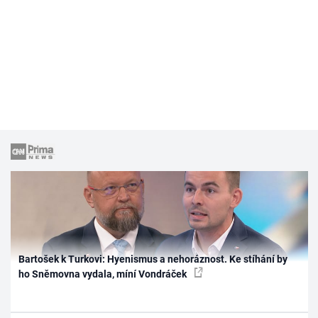
Bartošek k Turkovi: Hyenismus a nehoráznost. Ke stíhání by
ho Sněmovna vydala, míní Vondráček