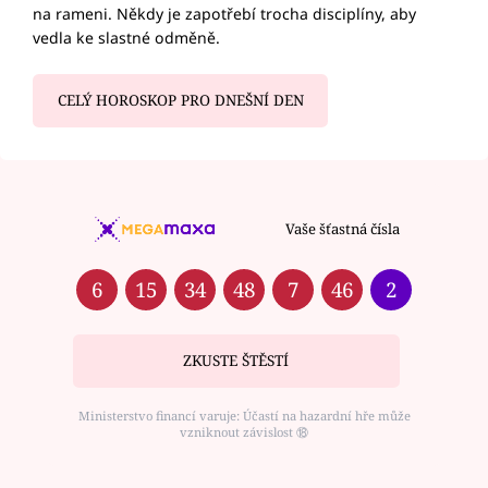
na rameni. Někdy je zapotřebí trocha disciplíny, aby
vedla ke slastné odměně.
CELÝ HOROSKOP PRO DNEŠNÍ DEN
Vaše šťastná čísla
6
15
34
48
7
46
2
ZKUSTE ŠTĚSTÍ
Ministerstvo financí varuje: Účastí na hazardní hře může
vzniknout závislost ⑱