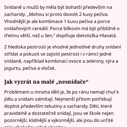
Snídaně u mužů by měla být bohatší především na
sacharidy. „Mohou si proto dovolit 2 kusy pečiva.
Vhodnější je ale kombinace 1 kusu pečiva a porce
snídaňových cereálií. Porce bílkovin má být přibližně o
třetinu větší, než u žen,“ doplňuje dietoložka Hlavatá.
Z hlediska pestrosti je vhodné jednotlivé druhy snídaní
střídat a pokusit se zajistit pestrost i v rámci jedné
snídaně, například kombinací ovoce a zeleniny, sýra a
jogurtu, pečiva a vloček.
Jak vyzrát na malé „nesnídače“
Problémem u mnoha dětí je, že po ránu nemají chuť k
jídlu a snídani odmítají. Nejmenší přitom potřebují
doplnit především tekutiny a sacharidy. Děti, které
pravidelně a dostatečně snídají, jsou ve škole nejen
pozornější, klidnější a výkonnější, ale jsou do určité