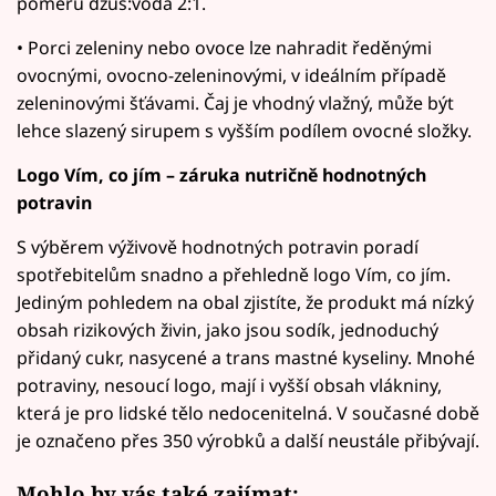
poměru džus:voda 2:1.
• Porci zeleniny nebo ovoce lze nahradit ředěnými
ovocnými, ovocno-zeleninovými, v ideálním případě
zeleninovými šťávami. Čaj je vhodný vlažný, může být
lehce slazený sirupem s vyšším podílem ovocné složky.
Logo Vím, co jím – záruka nutričně hodnotných
potravin
S výběrem výživově hodnotných potravin poradí
spotřebitelům snadno a přehledně logo Vím, co jím.
Jediným pohledem na obal zjistíte, že produkt má nízký
obsah rizikových živin, jako jsou sodík, jednoduchý
přidaný cukr, nasycené a trans mastné kyseliny. Mnohé
potraviny, nesoucí logo, mají i vyšší obsah vlákniny,
která je pro lidské tělo nedocenitelná. V současné době
je označeno přes 350 výrobků a další neustále přibývají.
Mohlo by vás také zajímat: