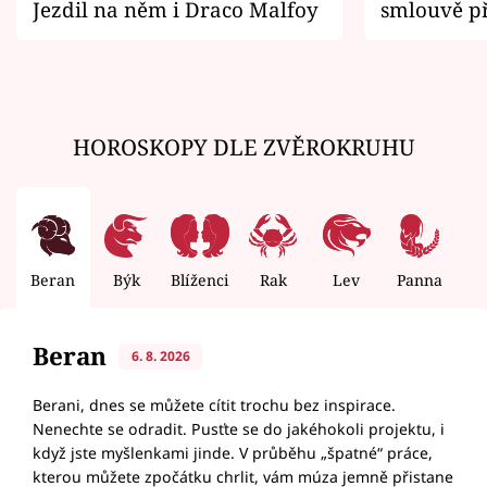
Jezdil na něm i Draco Malfoy
smlouvě př
zemřít
HOROSKOPY DLE ZVĚROKRUHU
Beran
Býk
Blíženci
Rak
Lev
Panna
V
Beran
6. 8. 2026
Berani, dnes se můžete cítit trochu bez inspirace.
Nenechte se odradit. Pusťte se do jakéhokoli projektu, i
když jste myšlenkami jinde. V průběhu „špatné“ práce,
kterou můžete zpočátku chrlit, vám múza jemně přistane