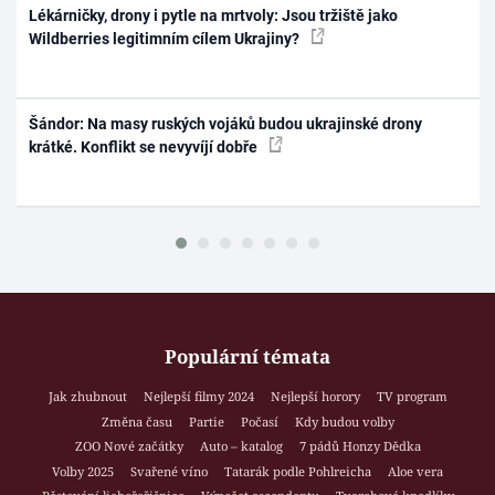
Lékárničky, drony i pytle na mrtvoly: Jsou tržiště jako
Wildberries legitimním cílem Ukrajiny?
Šándor: Na masy ruských vojáků budou ukrajinské drony
krátké. Konflikt se nevyvíjí dobře
Populární témata
Jak zhubnout
Nejlepší filmy 2024
Nejlepší horory
TV program
Změna času
Partie
Počasí
Kdy budou volby
ZOO Nové začátky
Auto – katalog
7 pádů Honzy Dědka
Volby 2025
Svařené víno
Tatarák podle Pohlreicha
Aloe vera