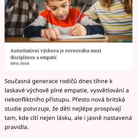
Horoskopy
Sledujte prima+
Filmový festival Karlovy Vary
Pořady
Autoritativní výchova je rovnováha mezi
disciplínou a empatií
Mámy sobě
Zdroj: iStock
Přihlášení
Současná generace rodičů dnes tíhne k
laskavé výchově plné empatie, vysvětlování a
nekonfliktního přístupu. Přesto nová britská
Sledujte nás
studie potvrzuje, že děti nejlépe prospívají
tam, kde cítí nejen lásku, ale i jasně nastavená
pravidla.