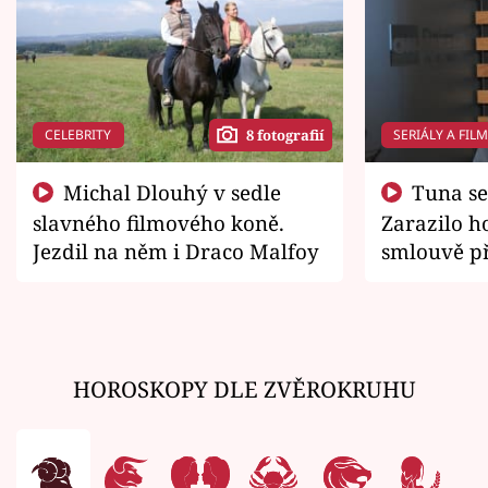
CELEBRITY
SERIÁLY A FIL
8 fotografií
Michal Dlouhý v sedle
Tuna se chtěl vrátit domů.
slavného filmového koně.
Zarazilo ho
Jezdil na něm i Draco Malfoy
smlouvě př
zemřít
HOROSKOPY DLE ZVĚROKRUHU