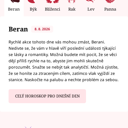
Beran
Býk
Blíženci
Rak
Lev
Panna
V
Beran
8. 8. 2026
Rychlé akce tohoto dne vás mohou zmást, Berani.
Nedivte se, že vám v hlavě víří poslední události týkající
se lásky a romantiky. Možná budete mít pocit, že se věci
dějí příliš rychle na to, abyste jim mohli skutečně
porozumět. Snažte se nebýt tak analytičtí. Možná zjistíte,
že se honíte za ztraceným cílem, zatímco vlak vyjíždí ze
stanice. Naskočte na palubu a nechte problém za sebou.
CELÝ HOROSKOP PRO DNEŠNÍ DEN