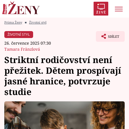
ŽIVĚ
Prima Ženy
■
Životní styl
Trendy:
Polabí
Inspekce
Prostřeno!
AYTO?
ŽIVOTNÍ STYL
SDÍLET
Módní alarm
Zrádci
Proměny
26. července 2025 07:30
Tamara Fränzlová
Striktní rodičovství není
přežitek. Dětem prospívají
Témata
jasné hranice, potvrzuje
Celebrity
studie
Vztahy
Seriály