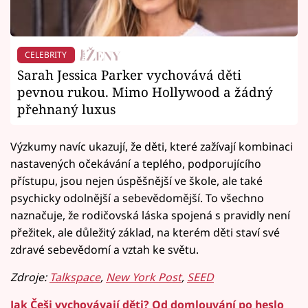
CELEBRITY
Sarah Jessica Parker vychovává děti
pevnou rukou. Mimo Hollywood a žádný
přehnaný luxus
Výzkumy navíc ukazují, že děti, které zažívají kombinaci
nastavených očekávání a teplého, podporujícího
přístupu, jsou nejen úspěšnější ve škole, ale také
psychicky odolnější a sebevědomější. To všechno
naznačuje, že rodičovská láska spojená s pravidly není
přežitek, ale důležitý základ, na kterém děti staví své
zdravé sebevědomí a vztah ke světu.
Zdroje:
Talkspace
,
New York Post
,
SEED
Jak Češi vychovávají děti? Od domlouvání po heslo