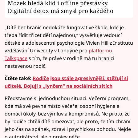
Mozek hledá klid i offline přestávky.
Digitální detox má smysl pro každého
„Dítě bez hranic nedokáže fungovat ve škole, kde je
třeba řídit třicet dětí najednou,“ vysvětluje vedoucí
dětské a adolescentní psychologie Vivien Hill z Institutu
vzdělávání Univerzity v Londýně pro
platformu
Talkspace
s tím, že právě v rodině má tu hranici
nastavenou rodič.
Čtěte také:
Rodiče jsou stále agresivnější, stěžují si
učitelé. Bojují s „lynčem“ na sociálních sítích
Představme si jednoduchou situaci. Večerní program,
kde má své pevné místo večeře, osobní hygiena a
domácí úkoly, bez výmluv a kompromisů. Ne proto, že
by rodiče chtěli dítě omezovat, ale proto, že tím chrání
jeho čas na spánek, zdraví i psychickou pohodu. Nejde
o autoritářství, ale o projev péče.