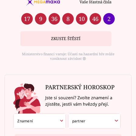
Vaše šťastná čísla
17
9
36
8
10
46
2
ZKUSTE ŠTĚSTÍ
Ministerstvo financí varuje: Účastí na hazardní hře může
vzniknout závislost ⑱
PARTNERSKÝ HOROSKOP
Jste si souzení? Zvolte znamení a
zjistěte, jestli vám hvězdy přejí.