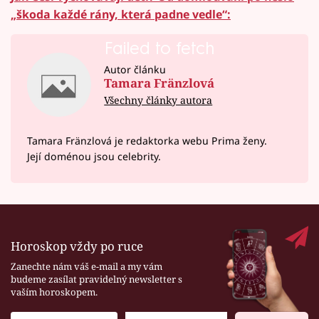
„škoda každé rány, která padne vedle“:
Failed to fetch
Autor článku
Tamara Fränzlová
Všechny články autora
Tamara Fränzlová je redaktorka webu Prima ženy.
Její doménou jsou celebrity.
Horoskop vždy po ruce
Zanechte nám váš e-mail a my vám
budeme zasílat pravidelný newsletter s
vaším horoskopem.