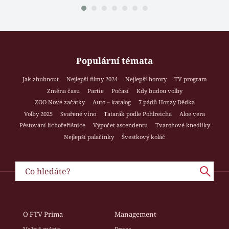
Populární témata
Jak zhubnout
Nejlepší filmy 2024
Nejlepší horory
TV program
Změna času
Partie
Počasí
Kdy budou volby
ZOO Nové začátky
Auto – katalog
7 pádů Honzy Dědka
Volby 2025
Svařené víno
Tatarák podle Pohlreicha
Aloe vera
Pěstování lichořeřišnice
Výpočet ascendentu
Tvarohové knedlíky
Nejlepší palačinky
Švestkový koláč
O FTV Prima
Management