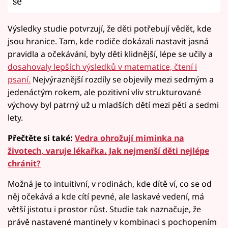
se
Výsledky studie potvrzují, že děti potřebují vědět, kde
jsou hranice. Tam, kde rodiče dokázali nastavit jasná
pravidla a očekávání, byly děti klidnější, lépe se učily a
dosahovaly lepších výsledků v matematice, čtení i
psaní.
Nejvýraznější rozdíly se objevily mezi sedmým a
jedenáctým rokem, ale pozitivní vliv strukturované
výchovy byl patrný už u mladších dětí mezi pěti a sedmi
lety.
Přečtěte si také:
Vedra ohrožují miminka na
životech, varuje lékařka. Jak nejmenší děti nejlépe
chránit?
Možná je to intuitivní, v rodinách, kde dítě ví, co se od
něj očekává a kde cítí pevné, ale laskavé vedení, má
větší jistotu i prostor růst. Studie tak naznačuje, že
právě nastavené mantinely v kombinaci s pochopením