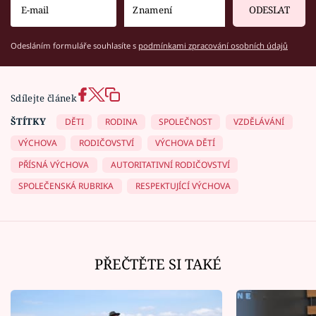
ODESLAT
Odesláním formuláře souhlasíte s
podmínkami zpracování osobních údajů
Sdílejte článek
ŠTÍTKY
DĚTI
RODINA
SPOLEČNOST
VZDĚLÁVÁNÍ
VÝCHOVA
RODIČOVSTVÍ
VÝCHOVA DĚTÍ
PŘÍSNÁ VÝCHOVA
AUTORITATIVNÍ RODIČOVSTVÍ
SPOLEČENSKÁ RUBRIKA
RESPEKTUJÍCÍ VÝCHOVA
PŘEČTĚTE SI TAKÉ