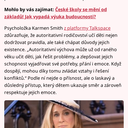
Mohlo by vás zajímat:
České školy se mění od
základů! Jak vypadá výuka budoucnosti?
Psycholožka Karmen Smith
z platformy Talkspace
zdůrazňuje, že autoritativní rodičovství učí děti nejen
dodržovat pravidla, ale také chápat důvody jejich
existence. „Autoritativní výchova může už od raného
věku učit děti, jak řešit problémy, a zlepšovat jejich
schopnost vyjadřovat své potřeby, přání i emoce. Když
dospějí, mohou díky tomu zvládat vztahy i řešení
konfliktů.“ Podle ní nejde o přísnost, ale o laskavý a
důsledný přístup, který dětem ukazuje směr a zároveň
respektuje jejich emoce.