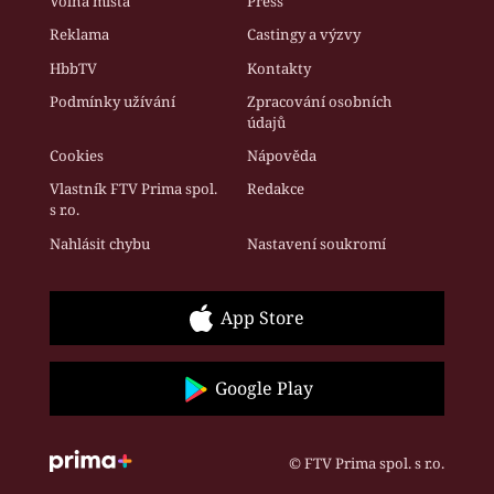
Volná místa
Press
Reklama
Castingy a výzvy
HbbTV
Kontakty
Podmínky užívání
Zpracování osobních
údajů
Cookies
Nápověda
Vlastník FTV Prima spol.
Redakce
s r.o.
Nahlásit chybu
Nastavení soukromí
App Store
Google Play
© FTV Prima spol. s r.o.