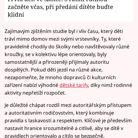
začněte včas, při předání dítěte buďte
klidní
Zajímavým zjištěním studie byl i vliv času, který děti
tráví mimo domov mezi svými vrstevníky. Ty, které
pravidelně chodily do školky nebo navštěvovaly různé
kroužky, se v kolektivu lépe orientovaly, byly
samostatnější a přirozeněji přijímaly autoritu
dospělých. Pokud děti jezdí na různé akce,
nezapomeňte, že mnoho dopravců či kulturních
zařízení nabízí výhodné
dětské tarify
, díky nimž rodinné
aktivity nepřetíží rozpočet.
Je důležité chápat rozdíl mezi autoritářským přístupem
a autoritativním rodičovstvím, který kombinuje
pravidla s laskavostí a respektem. Klíčové je především
nastavit hranice srozumitelně a citlivě, aby se dítě v
pravidlech orientovalo a cítilo se bezpečně.