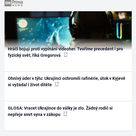
Hráči bojují proti vypínání videoher. Tvoříme precedent i pro
fyzický svět, říká Gregorová
Ohnivý úder v týlu: Ukrajinci ochromili rafinérie, útok v Kyjevě
si vyžádal i život dítěte
GLOSA: Vracet Ukrajince do války je zlo. Žádný rodič si
nepřeje smrt syna v zákopu