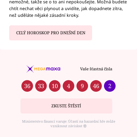
nemožné, takže se o to ani nepokoušejte. Možná budete
chtít nechat věci plynout a uvidíte, jak dopadnete zítra,
než uděláte nějaké zásadní kroky.
CELÝ HOROSKOP PRO DNEŠNÍ DEN
Vaše šťastná čísla
36
33
10
4
9
46
2
ZKUSTE ŠTĚSTÍ
Ministerstvo financí varuje: Účastí na hazardní hře může
vzniknout závislost ⑱