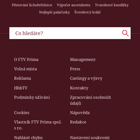
Pěstování lichořeřišnice
Výpočet ascendentu
Tvarohové knedlíky
Nejlepší palačinky
Švestkový koláč
O FTV Prima
Management
Volná místa
Press
Reklama
Castingy a výzvy
HbbTV
Kontakty
Podmínky užívání
Zpracování osobních
údajů
Cookies
Nápověda
Vlastník FTV Prima spol.
Redakce
s r.o.
Nahlásit chybu
Nastavení soukromí