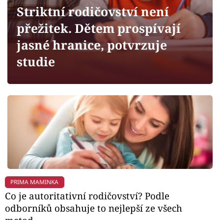
Horoskopy
Striktní rodičovství není
Sledujte prima+
přežitek. Dětem prospívají
jasné hranice, potvrzuje
Filmový festival Karlovy Vary
studie
Pořady
Mámy sobě
Přihlášení
Sledujte nás
PRIMA MAMINKA
Co je autoritativní rodičovství? Podle
odborníků obsahuje to nejlepší ze všech