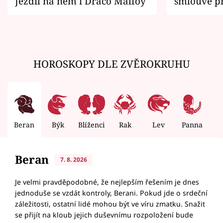
Jezdil na něm i Draco Malfoy
smlouvě př
zemřít
HOROSKOPY DLE ZVĚROKRUHU
Beran
Býk
Blíženci
Rak
Lev
Panna
V
Beran
7. 8. 2026
Je velmi pravděpodobné, že nejlepším řešením je dnes
jednoduše se vzdát kontroly, Berani. Pokud jde o srdeční
záležitosti, ostatní lidé mohou být ve víru zmatku. Snažit
se přijít na kloub jejich duševnímu rozpoložení bude