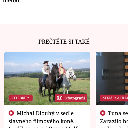
metod
PŘEČTĚTE SI TAKÉ
CELEBRITY
SERIÁLY A FIL
8 fotografií
Michal Dlouhý v sedle
Tuna se chtěl vrátit domů.
slavného filmového koně.
Zarazilo ho