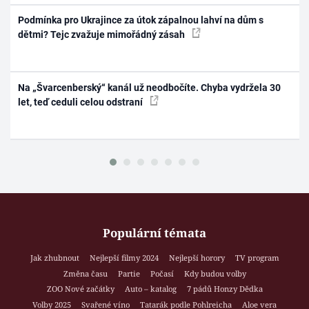
Podmínka pro Ukrajince za útok zápalnou lahví na dům s
dětmi? Tejc zvažuje mimořádný zásah
Na „Švarcenberský“ kanál už neodbočíte. Chyba vydržela 30
let, teď ceduli celou odstraní
Populární témata
Jak zhubnout
Nejlepší filmy 2024
Nejlepší horory
TV program
Změna času
Partie
Počasí
Kdy budou volby
ZOO Nové začátky
Auto – katalog
7 pádů Honzy Dědka
Volby 2025
Svařené víno
Tatarák podle Pohlreicha
Aloe vera