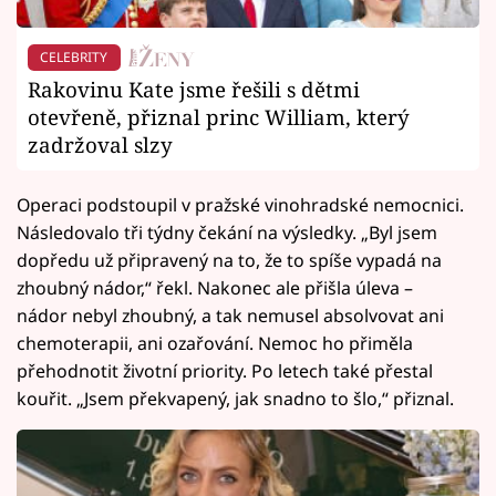
CELEBRITY
Rakovinu Kate jsme řešili s dětmi
otevřeně, přiznal princ William, který
zadržoval slzy
Operaci podstoupil v pražské vinohradské nemocnici.
Následovalo tři týdny čekání na výsledky. „Byl jsem
dopředu už připravený na to, že to spíše vypadá na
zhoubný nádor,“ řekl. Nakonec ale přišla úleva –
nádor nebyl zhoubný, a tak nemusel absolvovat ani
chemoterapii, ani ozařování. Nemoc ho přiměla
přehodnotit životní priority. Po letech také přestal
kouřit. „Jsem překvapený, jak snadno to šlo,“ přiznal.