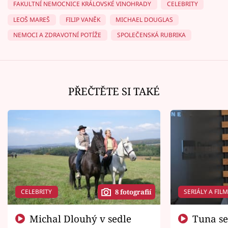
FAKULTNÍ NEMOCNICE KRÁLOVSKÉ VINOHRADY
CELEBRITY
LEOŠ MAREŠ
FILIP VANĚK
MICHAEL DOUGLAS
NEMOCI A ZDRAVOTNÍ POTÍŽE
SPOLEČENSKÁ RUBRIKA
PŘEČTĚTE SI TAKÉ
CELEBRITY
SERIÁLY A FIL
8 fotografií
Michal Dlouhý v sedle
Tuna se chtěl vrátit domů.