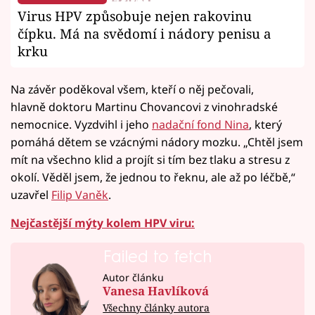
Virus HPV způsobuje nejen rakovinu
čípku. Má na svědomí i nádory penisu a
krku
Na závěr poděkoval všem, kteří o něj pečovali,
hlavně doktoru Martinu Chovancovi z vinohradské
nemocnice. Vyzdvihl i jeho
nadační fond Nina
, který
pomáhá dětem se vzácnými nádory mozku. „Chtěl jsem
mít na všechno klid a projít si tím bez tlaku a stresu z
okolí. Věděl jsem, že jednou to řeknu, ale až po léčbě,“
uzavřel
Filip Vaněk
.
Nejčastější mýty kolem HPV viru:
Failed to fetch
Autor článku
Vanesa Havlíková
Všechny články autora