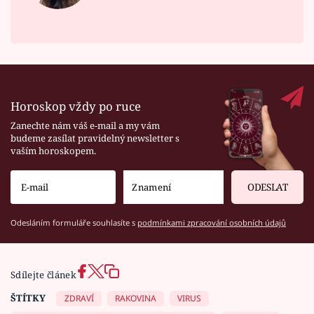
Horoskop vždy po ruce
Zanechte nám váš e-mail a my vám
budeme zasílat pravidelný newsletter s
vaším horoskopem.
ODESLAT
Odesláním formuláře souhlasíte s
podmínkami zpracování osobních údajů
Sdílejte článek
ŠTÍTKY
ZDRAVÍ
RAKOVINA
VIRUS