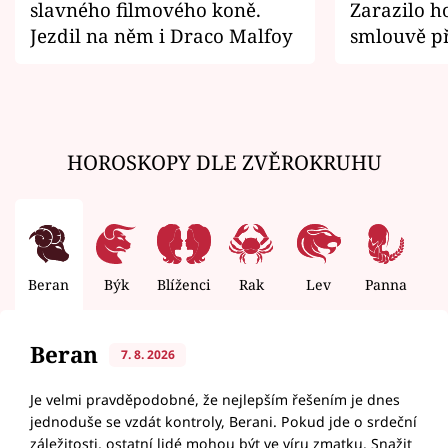
slavného filmového koně.
Zarazilo ho
Jezdil na něm i Draco Malfoy
smlouvě př
zemřít
HOROSKOPY DLE ZVĚROKRUHU
Beran
Býk
Blíženci
Rak
Lev
Panna
V
Beran
7. 8. 2026
Je velmi pravděpodobné, že nejlepším řešením je dnes
jednoduše se vzdát kontroly, Berani. Pokud jde o srdeční
záležitosti, ostatní lidé mohou být ve víru zmatku. Snažit