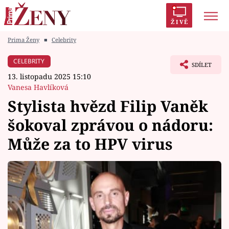
ŽIVĚ
Prima Ženy
■
Celebrity
Trendy:
Polabí
Inspekce
Prostřeno!
AYTO?
CELEBRITY
SDÍLET
Módní alarm
Zrádci
Proměny
13. listopadu 2025 15:10
Vanesa Havlíková
Stylista hvězd Filip Vaněk
šokoval zprávou o nádoru:
Témata
Může za to HPV virus
Celebrity
Vztahy
Seriály