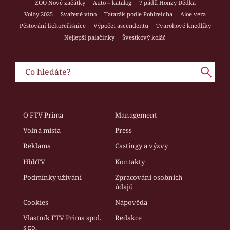
ZOO Nové začátky
Auto – katalog
7 pádů Honzy Dědka
Volby 2025
Svařené víno
Tatarák podle Pohlreicha
Aloe vera
Pěstování lichořeřišnice
Výpočet ascendentu
Tvarohové knedlíky
Nejlepší palačinky
Švestkový koláč
O FTV Prima
Management
Volná místa
Press
Reklama
Castingy a výzvy
HbbTV
Kontakty
Podmínky užívání
Zpracování osobních
údajů
Cookies
Nápověda
Vlastník FTV Prima spol.
Redakce
s r.o.