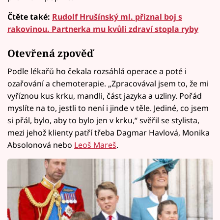
Čtěte také:
Rudolf Hrušínský ml. přiznal boj s
rakovinou. Partnerka mu kvůli zdraví stopla ryby
Otevřená zpověď
Podle lékařů ho čekala rozsáhlá operace a poté i
ozařování a chemoterapie. „Zpracovával jsem to, že mi
vyříznou kus krku, mandli, část jazyka a uzliny. Pořád
myslíte na to, jestli to není i jinde v těle. Jediné, co jsem
si přál, bylo, aby to bylo jen v krku,“ svěřil se stylista,
mezi jehož klienty patří třeba Dagmar Havlová, Monika
Absolonová nebo
Leoš Mareš
.