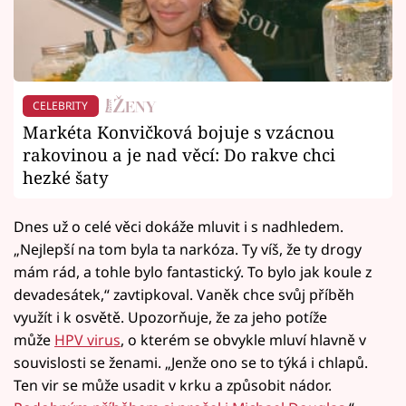
CELEBRITY
Markéta Konvičková bojuje s vzácnou
rakovinou a je nad věcí: Do rakve chci
hezké šaty
Dnes už o celé věci dokáže mluvit i s nadhledem.
„Nejlepší na tom byla ta narkóza. Ty víš, že ty drogy
mám rád, a tohle bylo fantastický. To bylo jak koule z
devadesátek,“ zavtipkoval. Vaněk chce svůj příběh
využít i k osvětě. Upozorňuje, že za jeho potíže
může
HPV virus
, o kterém se obvykle mluví hlavně v
souvislosti se ženami. „Jenže ono se to týká i chlapů.
Ten vir se může usadit v krku a způsobit nádor.