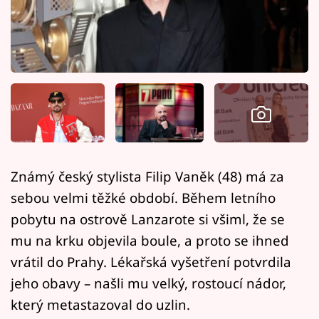
Horoskopy
Sledujte prima+
Filmový festival Karlovy Vary
Pořady
Mámy sobě
Známý český stylista Filip Vaněk (48) má za
Přihlášení
sebou velmi těžké období. Během letního
pobytu na ostrově Lanzarote si všiml, že se
mu na krku objevila boule, a proto se ihned
Sledujte nás
vrátil do Prahy. Lékařská vyšetření potvrdila
jeho obavy – našli mu velký, rostoucí nádor,
který metastazoval do uzlin.