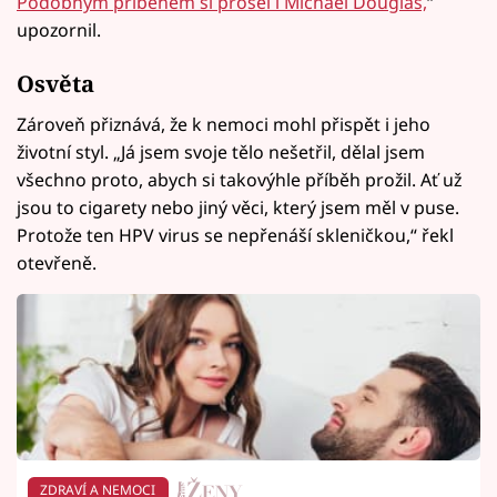
Podobným příběhem si prošel i Michael Douglas,
“
upozornil.
Osvěta
Zároveň přiznává, že k nemoci mohl přispět i jeho
životní styl. „Já jsem svoje tělo nešetřil, dělal jsem
všechno proto, abych si takovýhle příběh prožil. Ať už
jsou to cigarety nebo jiný věci, který jsem měl v puse.
Protože ten HPV virus se nepřenáší skleničkou,“ řekl
otevřeně.
ZDRAVÍ A NEMOCI