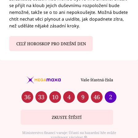
se přijít na kloub jejich duševnímu rozpoložení bude
nemožné, takže se o to ani nepokoušejte. Možná budete
chtít nechat věci plynout a uvidíte, jak dopadnete zítra,
než uděláte nějaké zásadní kroky.
CELÝ HOROSKOP PRO DNEŠNÍ DEN
Vaše šťastná čísla
36
33
10
4
9
46
2
ZKUSTE ŠTĚSTÍ
Ministerstvo financí varuje: Účastí na hazardní hře může
vzniknout závislost ⑱