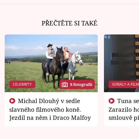
PŘEČTĚTE SI TAKÉ
CELEBRITY
SERIÁLY A FIL
8 fotografií
Michal Dlouhý v sedle
Tuna se chtěl vrátit domů.
slavného filmového koně.
Zarazilo ho
Jezdil na něm i Draco Malfoy
smlouvě př
zemřít