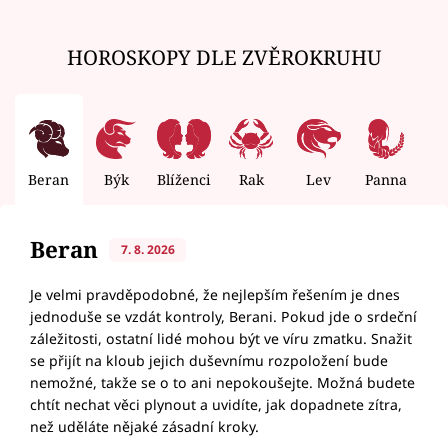
HOROSKOPY DLE ZVĚROKRUHU
Beran
Býk
Blíženci
Rak
Lev
Panna
V
Beran
7. 8. 2026
Je velmi pravděpodobné, že nejlepším řešením je dnes
jednoduše se vzdát kontroly, Berani. Pokud jde o srdeční
záležitosti, ostatní lidé mohou být ve víru zmatku. Snažit
se přijít na kloub jejich duševnímu rozpoložení bude
nemožné, takže se o to ani nepokoušejte. Možná budete
chtít nechat věci plynout a uvidíte, jak dopadnete zítra,
než uděláte nějaké zásadní kroky.