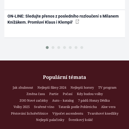
ON-LINE: Sledujte přenos z posledního rozloučení s Milanem
Knížákem. Promluví Klaus i Klempíř
Populární témata
Jak zhubnout
Nejlepší filmy 2024
Nejlepší horory
TV program
Změna času
Partie
Počasí
Kdy budou volby
ZOO Nové začátky
Auto – katalog
7 pádů Honzy Dědka
Volby 2025
Svařené víno
Tatarák podle Pohlreicha
Aloe vera
Pěstování lichořeřišnice
Výpočet ascendentu
Tvarohové knedlíky
Nejlepší palačinky
Švestkový koláč