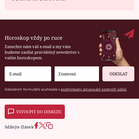
Horoskop vždy po ruce
Zanechte nám váš e-mail a my vám
budeme zasílat pravidelný newsletter s
vaším horoskopem.
ODESLAT
Odesláním formuláře souhlasíte s
podmínkami zpracování osobních údajů
VSTOUPIT DO DISKUZE
Sdílejte článek