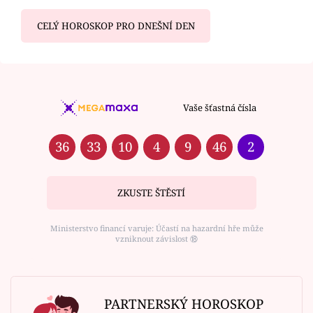
CELÝ HOROSKOP PRO DNEŠNÍ DEN
Vaše šťastná čísla
36
33
10
4
9
46
2
ZKUSTE ŠTĚSTÍ
Ministerstvo financí varuje: Účastí na hazardní hře může
vzniknout závislost ⑱
PARTNERSKÝ HOROSKOP