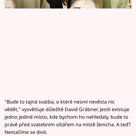
Horoskopy
Sledujte prima+
Filmový festival Karlovy Vary
Pořady
Mámy sobě
Přihlášení
"Bude to tajná svatba, o které nesmí nevěsta nic
Sledujte nás
vědět," vysvětluje důležitě David Grábner. Jestli existuje
jedno jediné místo, kde bychom ho nehledaly, bude to
právě před svatebním oltářem na místě ženicha. A teď?
Nestačíme se divit.