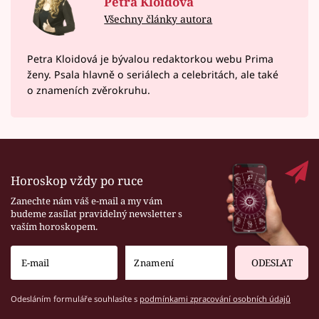
Petra Kloidová
Všechny články autora
Petra Kloidová je bývalou redaktorkou webu Prima
ženy. Psala hlavně o seriálech a celebritách, ale také
o znameních zvěrokruhu.
Horoskop vždy po ruce
Zanechte nám váš e-mail a my vám
budeme zasílat pravidelný newsletter s
vaším horoskopem.
ODESLAT
Odesláním formuláře souhlasíte s
podmínkami zpracování osobních údajů