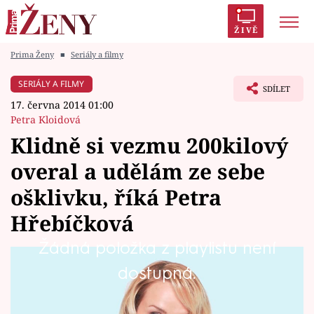
ŽIVĚ
Prima Ženy
■
Seriály a filmy
Trendy:
Polabí
Inspekce
Prostřeno!
AYTO?
SERIÁLY A FILMY
SDÍLET
Módní alarm
Zrádci
Proměny
17. června 2014 01:00
Petra Kloidová
Klidně si vezmu 200kilový
overal a udělám ze sebe
Témata
ošklivku, říká Petra
Celebrity
Hřebíčková
Žádná položka z playlistu není
Vztahy
Říká se, že chce-li být herečka úspěšná, musí
dostupná.
Seriály
mít tvář Venuše a rozum Minervy.
Představitelka hlavní postavy Svateb v