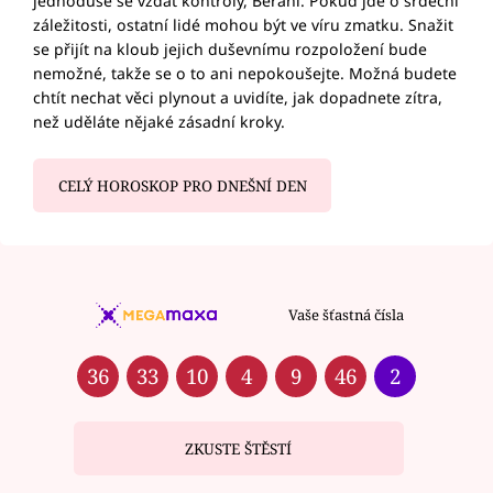
jednoduše se vzdát kontroly, Berani. Pokud jde o srdeční
záležitosti, ostatní lidé mohou být ve víru zmatku. Snažit
se přijít na kloub jejich duševnímu rozpoložení bude
nemožné, takže se o to ani nepokoušejte. Možná budete
chtít nechat věci plynout a uvidíte, jak dopadnete zítra,
než uděláte nějaké zásadní kroky.
CELÝ HOROSKOP PRO DNEŠNÍ DEN
Vaše šťastná čísla
36
33
10
4
9
46
2
ZKUSTE ŠTĚSTÍ