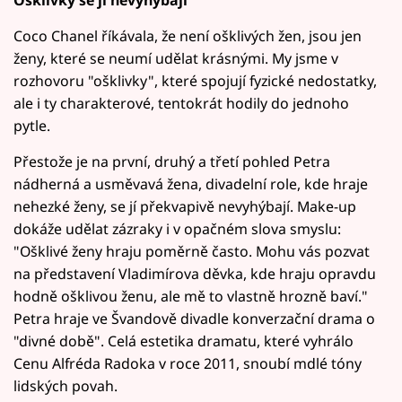
Coco Chanel říkávala, že není ošklivých žen, jsou jen
ženy, které se neumí udělat krásnými. My jsme v
rozhovoru "ošklivky", které spojují fyzické nedostatky,
ale i ty charakterové, tentokrát hodily do jednoho
pytle.
Přestože je na první, druhý a třetí pohled Petra
nádherná a usměvavá žena, divadelní role, kde hraje
nehezké ženy, se jí překvapivě nevyhýbají. Make-up
dokáže udělat zázraky i v opačném slova smyslu:
"Ošklivé ženy hraju poměrně často. Mohu vás pozvat
na představení Vladimírova děvka, kde hraju opravdu
hodně ošklivou ženu, ale mě to vlastně hrozně baví."
Petra hraje ve Švandově divadle konverzační drama o
"divné době". Celá estetika dramatu, které vyhrálo
Cenu Alfréda Radoka v roce 2011, snoubí mdlé tóny
lidských povah.