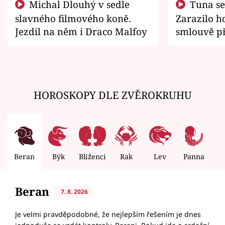
Michal Dlouhý v sedle
Tuna se chtěl vrátit domů.
slavného filmového koně.
Zarazilo ho
Jezdil na něm i Draco Malfoy
smlouvě př
zemřít
HOROSKOPY DLE ZVĚROKRUHU
Beran
Býk
Blíženci
Rak
Lev
Panna
V
Beran
7. 8. 2026
Je velmi pravděpodobné, že nejlepším řešením je dnes