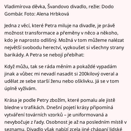
Vladimírova děvka, Švandovo divadlo, režie: Dodo
Gombár. Foto: Alena Hrbková
Jedna z věcí, které Petra miluje na divadle, je právě
možnost transformace a přeměny v něco a někoho,
kdo je naprosto odlišný. Možná v tom můžeme nalézat
největší svobodu herectví, vyzkoušet si všechny strany
barikády. A Petra se nebojí přebíhat:
Když můžu, tak se ráda měním a pokaždé vypadám
jinak a vůbec mi nevadí nasadit si 200kilový overal a
udělat ze sebe starší ženu nebo ošklivku. Já se v tom
úplně vyžívám.
Krása je podle Petry zbožím, které pomalu ale jistě
bledne v trafikách. Dnešní pojetí krásy připomíná
vytváření továrních vzorků – je uniformovaná a
nevybočuje z řady. Osobnost je až na posledním místě v
seznamu. Divadlo však nabízí zcela jiné chápaní lidské