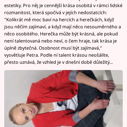
estetiky. Pro něj je cennější krása osobitá v rámci lidské
rozmanitost, která spočívá v jejích nedostatcích:
"Kolikrát mě moc baví na hercích a herečkách, když
jsou něčím zajímaví, a když mají něco nesouměrného a
něco osobitého. Herečka může být krásná, ale pokud
není talentovaná nebo neví, o čem hraje, tak krása je
úplně zbytečná. Osobnost musí být zajímavá,"
vysvětluje Petra. Podle ní talent krásou neošálíte,
přesto uznává, že vzhled je v dnešní době důležitý...