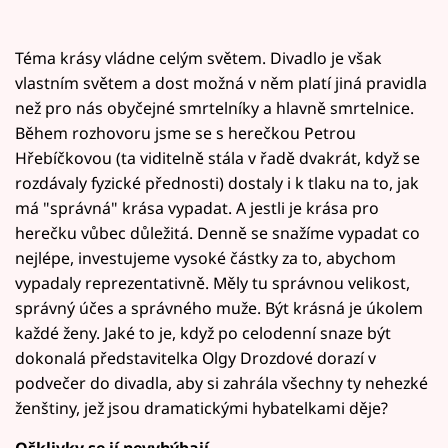
Téma krásy vládne celým světem. Divadlo je však
vlastním světem a dost možná v něm platí jiná pravidla
než pro nás obyčejné smrtelníky a hlavně smrtelnice.
Během rozhovoru jsme se s herečkou Petrou
Hřebíčkovou (ta viditelně stála v řadě dvakrát, když se
rozdávaly fyzické přednosti) dostaly i k tlaku na to, jak
má "správná" krása vypadat. A jestli je krása pro
herečku vůbec důležitá. Denně se snažíme vypadat co
nejlépe, investujeme vysoké částky za to, abychom
vypadaly reprezentativně. Měly tu správnou velikost,
správný účes a správného muže. Být krásná je úkolem
každé ženy. Jaké to je, když po celodenní snaze být
dokonalá představitelka Olgy Drozdové dorazí v
podvečer do divadla, aby si zahrála všechny ty nehezké
ženštiny, jež jsou dramatickými hybatelkami děje?
Ošklivky se jí nevyhýbají