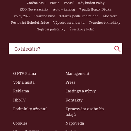
Změna času
Partie
Počasí
Kdy budou volby
ZOO Nové začátky
Auto – katalog
7 pádů Honzy Dědka
Volby 2025
Svařené víno
Tatarák podle Pohlreicha
Aloe vera
Pěstování lichořeřišnice
Výpočet ascendentu
Tvarohové knedlíky
Nejlepší palačinky
Švestkový koláč
O FTV Prima
Management
Volná místa
Press
Reklama
Castingy a výzvy
HbbTV
Kontakty
Podmínky užívání
Zpracování osobních
údajů
Cookies
Nápověda