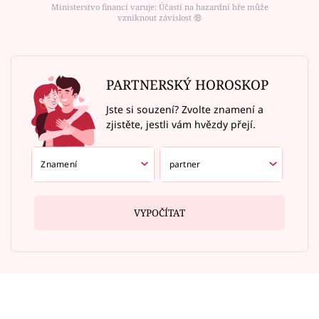
Ministerstvo financí varuje: Účastí na hazardní hře může
vzniknout závislost ⑱
PARTNERSKÝ HOROSKOP
Jste si souzení? Zvolte znamení a
zjistěte, jestli vám hvězdy přejí.
VYPOČÍTAT