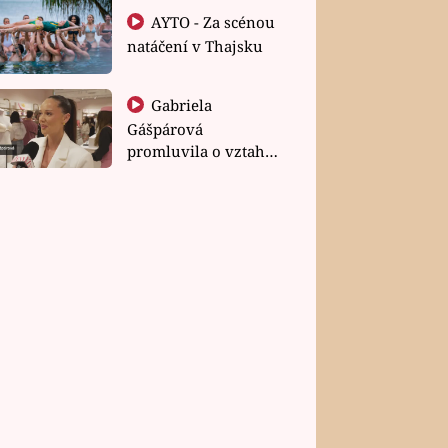
AYTO - Za scénou
natáčení v Thajsku
Gabriela
Gášpárová
promluvila o vztahu
a zakládání rodiny