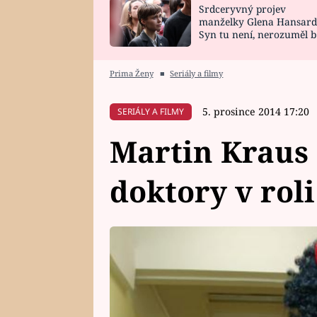
Srdceryvný projev
SNÁŘ
CELEBRITY
manželky Glena Hansard
Syn tu není, nerozuměl b
HOROSKOP NA
VAŘENÍ
tomu, vysvětlila
ROK 2023
Prima Ženy
■
Seriály a filmy
5. prosince 2014 17:20
SERIÁLY A FILMY
Martin Kraus s
doktory v roli