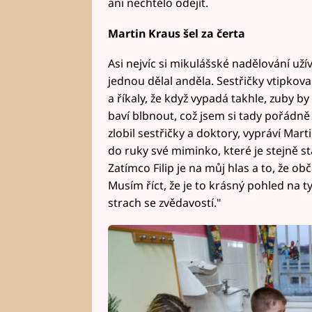
ani nechtělo odejít.
Martin Kraus šel za čerta
Asi nejvíc si mikulášské nadělování užív
jednou dělal anděla. Sestřičky vtipkova
a říkaly, že když vypadá takhle, zuby b
baví blbnout, což jsem si tady pořádně u
zlobil sestřičky a doktory, vypráví Mar
do ruky své miminko, které je stejně sta
Zatímco Filip je na můj hlas a to, že ob
Musím říct, že je to krásný pohled na ty
strach se zvědavostí."