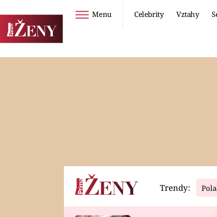
Menu
Celebrity
Vztahy
S
Seriály
Životní styl
ZOO
DIETY A HUBNUTÍ
PROSTŘENO!
CESTOVÁNÍ A
DOVOLENÁ
DUCH
ZDRAVÍ
Trendy:
Pola
Horoskopy
Video
ASTROČLÁNKY
SERIÁLY