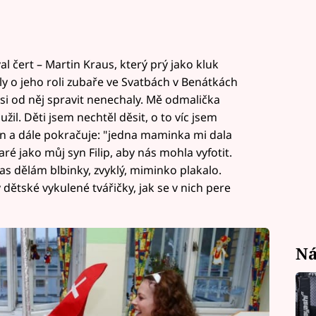
al čert – Martin Kraus, který prý jako kluk
ly o jeho roli zubaře ve Svatbách v Benátkách
y si od něj spravit nenechaly. Mě odmalička
žil. Děti jsem nechtěl děsit, o to víc jsem
tin a dále pokračuje: "jedna maminka mi dala
ré jako můj syn Filip, aby nás mohla vyfotit.
čas dělám blbinky, zvyklý, miminko plakalo.
 dětské vykulené tvářičky, jak se v nich pere
Ná