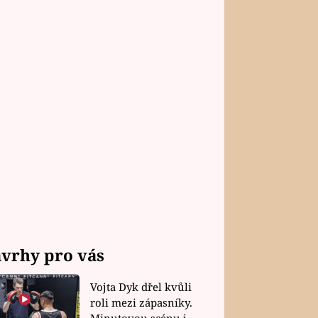
vrhy pro vás
Vojta Dyk dřel kvůli
roli mezi zápasníky.
Minutovou scénu jel