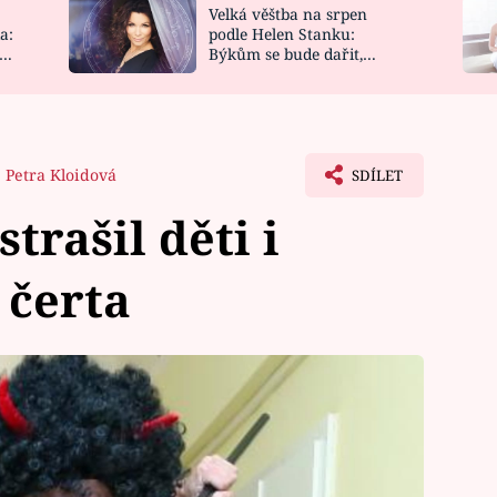
Velká věštba na srpen
NOVINKY
ZAHRADA
a:
podle Helen Stanku:
y
Býkům se bude dařit,
VIDEORECEPTY
DESIGN
Vodnáře čeká jízda
Petra Kloidová
SDÍLET
trašil děti i
 čerta