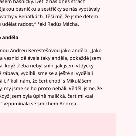
lášem básničky. Děti z nás dnes strach
jakou básničku a sestřičky se nás vyptávaly
Svatby v Benátkách. Těší mě, že jsme dětem
 udělat radost,“ řekl Radúz Mácha.
o anděla
snou Andreu Kerestešovou jako anděla. „Jako
 na vesnici dělávala taky anděla, pokaždé jsem
i, když třeba nebyl sníh, jak jsem vždycky
ábava, vyblbli jsme se a ještě si vydělali
i, říkali nám, že čert chodí s Mikulášem
, my jsme se ho proto nebáli. Věděli jsme, že
dyž jsem byla úplně maličká, čert mi vzal
t,“ vzpomínala se smíchem Andrea.