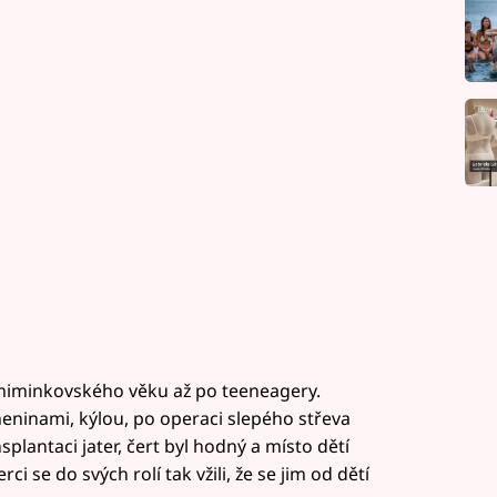
miminkovského věku až po teeneagery.
meninami, kýlou, po operaci slepého střeva
lantaci jater, čert byl hodný a místo dětí
rci se do svých rolí tak vžili, že se jim od dětí