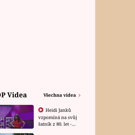
P Videa
Všechna videa
Heidi Janků
vzpomíná na svůj
šatník z 80. let -
Shopaholičky