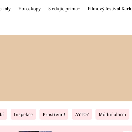
eriály
Horoskopy
Sledujte prima+
Filmový festival Karl
Celebrity
Recept
MÓDA A KRÁSA
HLAVNÍ JÍ
VZTAHY A SEX
SLADKÉ
PRIMA MAMINKA
ZDRAVÉ
bí
Inspekce
Prostřeno!
AYTO?
Módní alarm
Fresh
Living
RECEPTY
BYDLENÍ