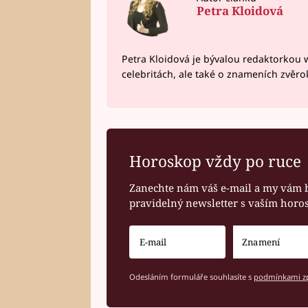
Petra Kloidová
Petra Kloidová je bývalou redaktorkou 
celebritách, ale také o znameních zvěr
Horoskop vždy po ruce
Zanechte nám váš e-mail a my vám 
pravidelný newsletter s vaším hor
Odesláním formuláře souhlasíte s
podmínkami zp