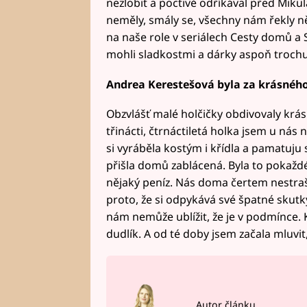
nezlobit a poctivě odříkával před Miku
neměly, smály se, všechny nám řekly ně
na naše role v seriálech Cesty domů a 
mohli sladkostmi a dárky aspoň trochu
Andrea Kerestešová byla za krásnéh
Obzvlášť malé holčičky obdivovaly krá
třinácti, čtrnáctiletá holka jsem u nás
si vyráběla kostým i křídla a pamatuju s
přišla domů zablácená. Byla to pokaždé z
nějaký peníz. Nás doma čertem nestrašil
proto, že si odpykává své špatné skutky
nám nemůže ublížit, že je v podmínce. K
dudlík. A od té doby jsem začala mluvi
Autor článku