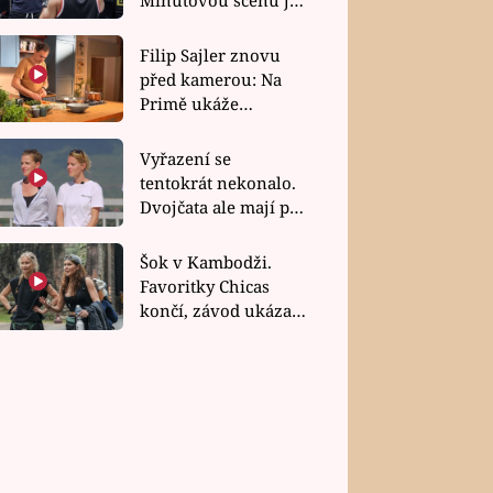
bez dubla
Filip Sajler znovu
před kamerou: Na
Primě ukáže
poctivou kuchyni i
rychlé recepty
Vyřazení se
tentokrát nekonalo.
Dvojčata ale mají po
uzavření třetí etapy
závodu nůž na krku
Šok v Kambodži.
Favoritky Chicas
končí, závod ukázal
svou nejtvrdší tvář