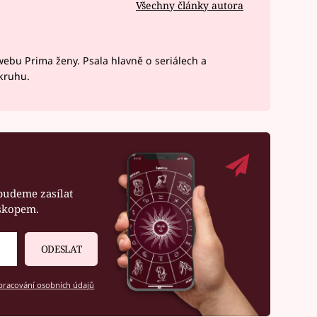
Všechny články autora
webu Prima ženy. Psala hlavně o seriálech a
okruhu.
budeme zasílat
oskopem.
ODESLAT
racování osobních údajů