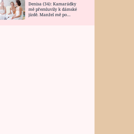
Denisa (34): Kamarádky
mě přemluvily k dámské
jízdě. Manžel mě po
návratu zaskočil