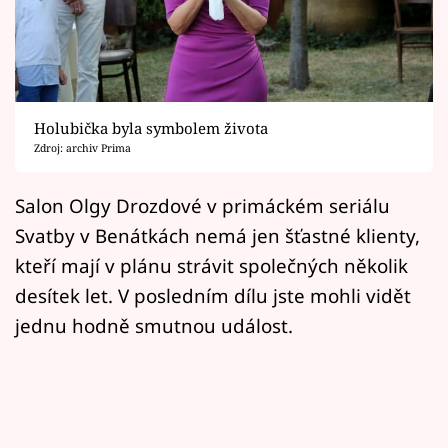
Horoskopy
Sledujte prima+
Filmový festival Karlovy Vary
Holubička byla symbolem života
Pořady
Zdroj: archiv Prima
Mámy sobě
Salon Olgy Drozdové v primáckém seriálu
Svatby v Benátkách nemá jen šťastné klienty,
Přihlášení
kteří mají v plánu strávit společných několik
desítek let. V posledním dílu jste mohli vidět
jednu hodně smutnou událost.
Sledujte nás