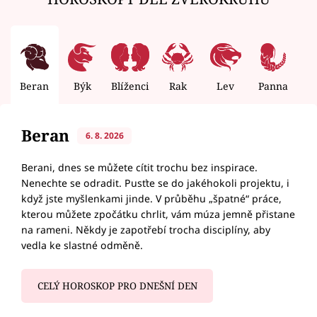
Beran
Býk
Blíženci
Rak
Lev
Panna
V
Beran
6. 8. 2026
Berani, dnes se můžete cítit trochu bez inspirace.
Nenechte se odradit. Pusťte se do jakéhokoli projektu, i
když jste myšlenkami jinde. V průběhu „špatné“ práce,
kterou můžete zpočátku chrlit, vám múza jemně přistane
na rameni. Někdy je zapotřebí trocha disciplíny, aby
vedla ke slastné odměně.
CELÝ HOROSKOP PRO DNEŠNÍ DEN