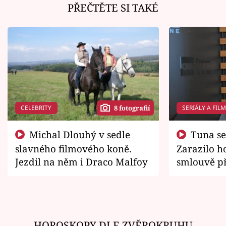
PŘEČTĚTE SI TAKÉ
CELEBRITY
SERIÁLY A FIL
8 fotografií
Michal Dlouhý v sedle
Tuna se chtěl vrátit domů.
slavného filmového koně.
Zarazilo ho
Jezdil na něm i Draco Malfoy
smlouvě př
zemřít
HOROSKOPY DLE ZVĚROKRUHU