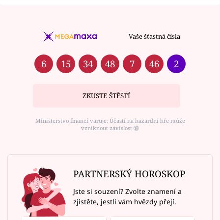
Vaše šťastná čísla
6
15
34
48
7
46
2
ZKUSTE ŠTĚSTÍ
Ministerstvo financí varuje: Účastí na hazardní hře může
vzniknout závislost ⑱
PARTNERSKÝ HOROSKOP
Jste si souzení? Zvolte znamení a
zjistěte, jestli vám hvězdy přejí.