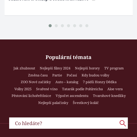
Populární témata
Jak zhubnout
Nejlepší filmy 2024
Nejlepší horory
TV program
Změna času
Partie
Počasí
Kdy budou volby
ZOO Nové začátky
Auto – katalog
7 pádů Honzy Dědka
Volby 2025
Svařené víno
Tatarák podle Pohlreicha
Aloe vera
Pěstování lichořeřišnice
Výpočet ascendentu
Tvarohové knedlíky
Nejlepší palačinky
Švestkový koláč