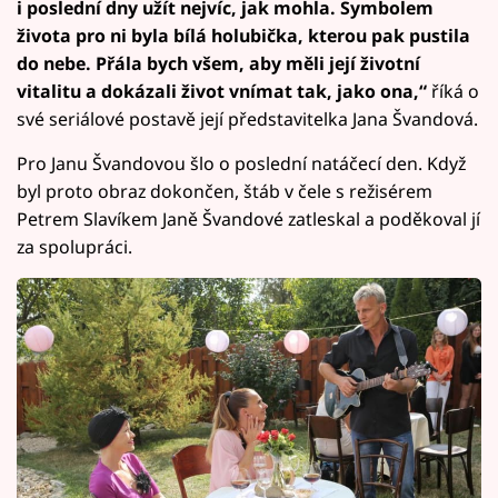
i poslední dny užít nejvíc, jak mohla. Symbolem
života pro ni byla bílá holubička, kterou pak pustila
do nebe. Přála bych všem, aby měli její životní
vitalitu a dokázali život vnímat tak, jako ona,“
říká o
své seriálové postavě její představitelka Jana Švandová.
Pro Janu Švandovou šlo o poslední natáčecí den. Když
byl proto obraz dokončen, štáb v čele s režisérem
Petrem Slavíkem Janě Švandové zatleskal a poděkoval jí
za spolupráci.