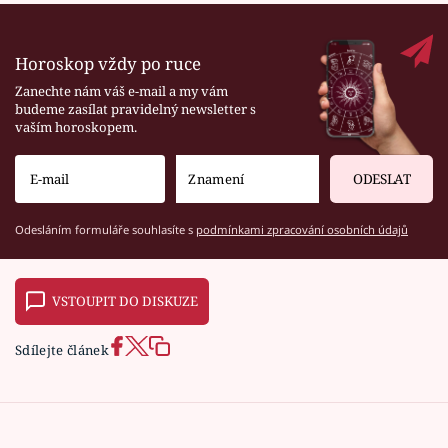
Horoskop vždy po ruce
Zanechte nám váš e-mail a my vám
budeme zasílat pravidelný newsletter s
vaším horoskopem.
ODESLAT
Odesláním formuláře souhlasíte s
podmínkami zpracování osobních údajů
VSTOUPIT DO DISKUZE
Sdílejte článek