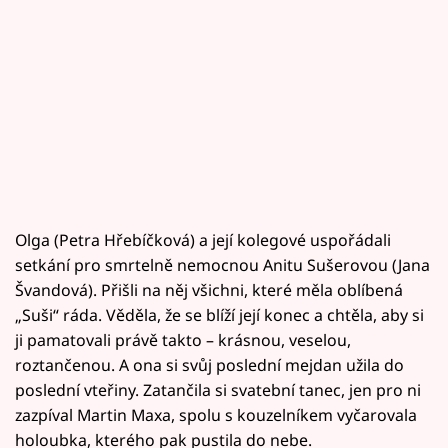
Olga (Petra Hřebíčková) a její kolegové uspořádali
setkání pro smrtelně nemocnou Anitu Sušerovou (Jana
Švandová). Přišli na něj všichni, které měla oblíbená
„Suši“ ráda. Věděla, že se blíží její konec a chtěla, aby si
ji pamatovali právě takto – krásnou, veselou,
roztančenou. A ona si svůj poslední mejdan užila do
poslední vteřiny. Zatančila si svatební tanec, jen pro ni
zazpíval Martin Maxa, spolu s kouzelníkem vyčarovala
holoubka, kterého pak pustila do nebe.