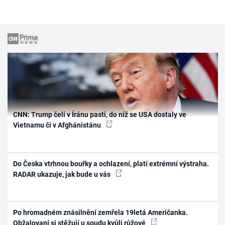
CNN: Trump čelí v Íránu pasti, do níž se USA dostaly ve
Vietnamu či v Afghánistánu
Do Česka vtrhnou bouřky a ochlazení, platí extrémní výstraha.
RADAR ukazuje, jak bude u vás
Po hromadném znásilnění zemřela 19letá Američanka.
Obžalovaní si stěžují u soudu kvůli růžové