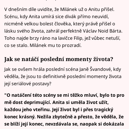
V dnešním díle uvidíte, že Milánek už o Anitu přišel.
Scénu, kdy Anita umírá sice divák přímo neuvidí,
nicméně velkou bolest člověka, který právě přišel o
lásku svého života, zahrál perfektně Václav Noid Bárta.
Toho najde brzy ráno na lavičce Filip, jež vůbec netuší,
co se stalo. Milánek mu to prozradí.
Jak se natáčí poslední momenty života?
Jak se ovšem hrála poslední scéna Janě Švandové, kdy
věděla, že jsou to definitivně poslední momenty života
její seriálové postavy?
"O natáčení této scény se mi těžko mluví, bylo to pro
mě dost deprimující. Anita si uměla život užít,
každou jeho vteřinu. Její život byl i přes tragický
konec krásný. Nežila zbytečně a přesto, že věděla, že
se blíží její konec, nevzdávala se, naopak si dokázala