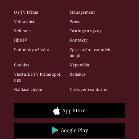
O FTV Prima
Management
Volná místa
Press
Reklama
Castingy a výzvy
HbbTV
Kontakty
Podmínky užívání
Zpracování osobních
údajů
Cookies
Nápověda
Vlastník FTV Prima spol.
Redakce
s r.o.
Nahlásit chybu
Nastavení soukromí
App Store
Google Play