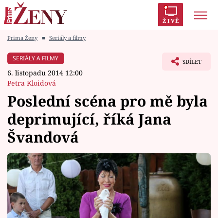
ŽIVĚ
Prima Ženy
■
Seriály a filmy
Trendy:
Polabí
Inspekce
Prostřeno!
AYTO?
SERIÁLY A FILMY
SDÍLET
Módní alarm
Zrádci
Proměny
6. listopadu 2014 12:00
Petra Kloidová
Poslední scéna pro mě byla
deprimující, říká Jana
Témata
Švandová
Celebrity
Vztahy
Seriály