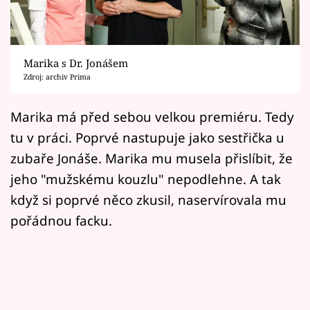
Horoskopy
Sledujte prima+
Marika s Dr. Jonášem
Filmový festival Karlovy Vary
Zdroj: archiv Prima
Pořady
Marika má před sebou velkou premiéru. Tedy
tu v práci. Poprvé nastupuje jako sestřička u
Mámy sobě
zubaře Jonáše. Marika mu musela přislíbit, že
jeho "mužskému kouzlu" nepodlehne. A tak
Přihlášení
když si poprvé něco zkusil, naservírovala mu
pořádnou facku.
Sledujte nás