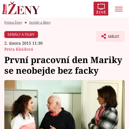
ŽIVĚ
Prima Ženy
■
Seriály a filmy
Trendy:
Polabí
Inspekce
Prostřeno!
AYTO?
SERIÁLY A FILMY
SDÍLET
Módní alarm
Zrádci
Proměny
2. února 2015 11:30
Petra Kloidová
První pracovní den Mariky
se neobejde bez facky
Témata
Celebrity
Vztahy
Seriály