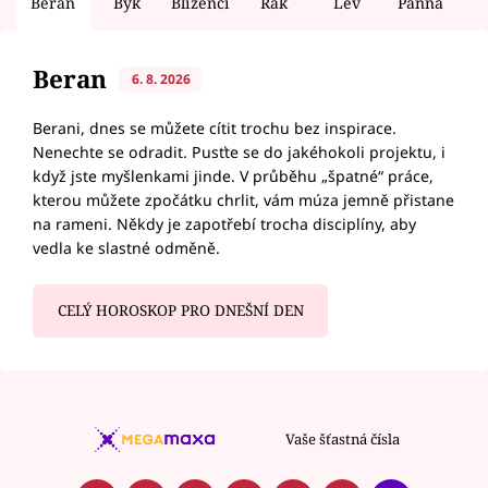
Beran
Býk
Blíženci
Rak
Lev
Panna
V
Beran
6. 8. 2026
Berani, dnes se můžete cítit trochu bez inspirace.
Nenechte se odradit. Pusťte se do jakéhokoli projektu, i
když jste myšlenkami jinde. V průběhu „špatné“ práce,
kterou můžete zpočátku chrlit, vám múza jemně přistane
na rameni. Někdy je zapotřebí trocha disciplíny, aby
vedla ke slastné odměně.
CELÝ HOROSKOP PRO DNEŠNÍ DEN
Vaše šťastná čísla