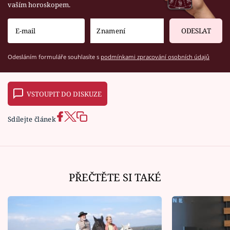
vaším horoskopem.
ODESLAT
Odesláním formuláře souhlasíte s
podmínkami zpracování osobních údajů
VSTOUPIT DO DISKUZE
Sdílejte článek
PŘEČTĚTE SI TAKÉ