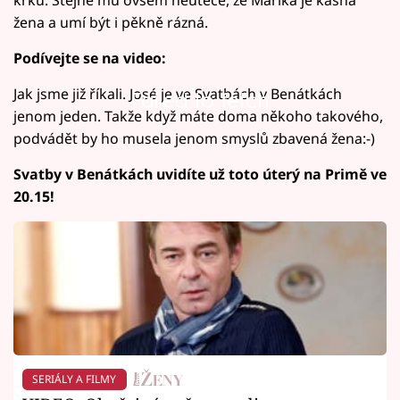
žena a umí být i pěkně rázná.
Podívejte se na video:
Jak jsme již říkali. José je ve Svatbách v Benátkách
Failed to fetch
jenom jeden. Takže když máte doma někoho takového,
podvádět by ho musela jenom smyslů zbavená žena:-)
Svatby v Benátkách uvidíte už toto úterý na Primě ve
20.15!
SERIÁLY A FILMY