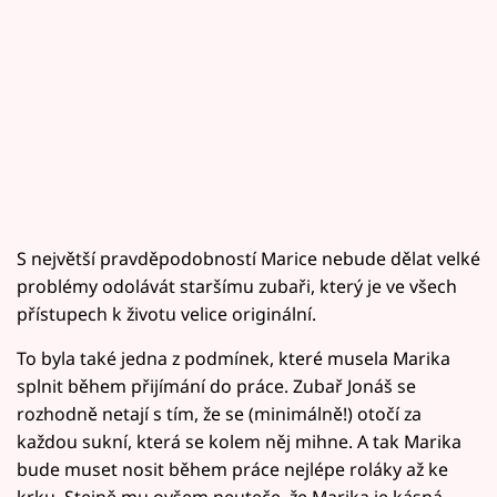
S největší pravděpodobností Marice nebude dělat velké
problémy odolávát staršímu zubaři, který je ve všech
přístupech k životu velice originální.
To byla také jedna z podmínek, které musela Marika
splnit během přijímání do práce. Zubař Jonáš se
rozhodně netají s tím, že se (minimálně!) otočí za
každou sukní, která se kolem něj mihne. A tak Marika
bude muset nosit během práce nejlépe roláky až ke
krku. Stejně mu ovšem neuteče, že Marika je kásná