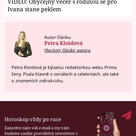
VIDEO: Obyčejný večer s rodinou se pro
Ivana stane peklem
Autor článku
Petra Kloidová
Všechny články autora
Petra Kloidová je bývalou redaktorkou webu Prima
ženy. Psala hlavně o seriálech a celebritách, ale také
o znameních zvěrokruhu.
Horoskop vždy po ruce
Zanechte nám váš e-mail a my vám
budeme zasílat pravidelný newsletter s