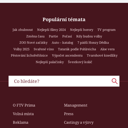
Populární témata
Jak zhubnout
Nejlepší filmy 2024
Nejlepší horory
TV program
Změna času
Partie
Počasí
Kdy budou volby
ZOO Nové začátky
Auto – katalog
7 pádů Honzy Dědka
Volby 2025
Svařené víno
Tatarák podle Pohlreicha
Aloe vera
Pěstování lichořeřišnice
Výpočet ascendentu
Tvarohové knedlíky
Nejlepší palačinky
Švestkový koláč
O FTV Prima
Management
Volná místa
Press
Reklama
Castingy a výzvy