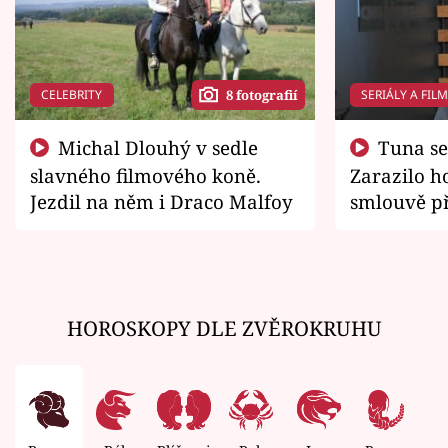
CELEBRITY
SERIÁLY A FIL
8 fotografií
Michal Dlouhý v sedle
Tuna se chtěl vrátit domů.
slavného filmového koně.
Zarazilo ho
Jezdil na něm i Draco Malfoy
smlouvě př
zemřít
HOROSKOPY DLE ZVĚROKRUHU