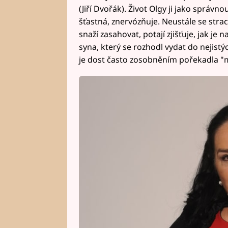
(Jiří Dvořák). Život Olgy ji jako správno
šťastná, znervózňuje. Neustále se strach
snaží zasahovat, potají zjišťuje, jak je
syna, který se rozhodl vydat do nejist
je dost často zosobněním pořekadla "m