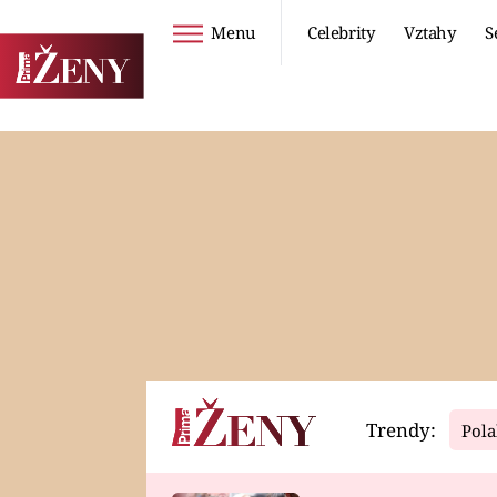
Menu
Celebrity
Vztahy
S
Seriály
Životní styl
ZOO
DIETY A HUBNUTÍ
PROSTŘENO!
CESTOVÁNÍ A
DOVOLENÁ
DUCH
ZDRAVÍ
Trendy:
Pola
Horoskopy
Video
ASTROČLÁNKY
SERIÁLY