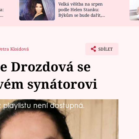
Velká věštba na srpen
NOVINKY
ZAHRADA
a:
podle Helen Stanku:
y
Býkům se bude dařit,
VIDEORECEPTY
DESIGN
Vodnáře čeká jízda
Petra Kloidová
SDÍLET
e Drozdová se
svém synátorovi
playlistu není dostupná.
otě milovala pouze dva muže – svého
literární klasika a umění vůbec, to je
ává po vydatných doušcích pravidelně
řila do malebného statku, kde žije se