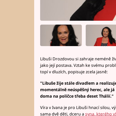
Libuši Drozdovou si zahraje neméně ži
jako její postava. Vztah ke svému prob
topí v dluzích, popisuje zcela jasně:
"Libuše žije stále divadlem a realizuj
momentálně neúspěšný herec, ale já
doma na poličce třeba deset Thálií."
Víra v Ivana je pro Libuši hnací silou
sama dvě děti, dceru a
syna, kterého 