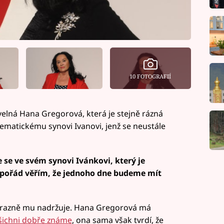
10 FOTOGRAFIÍ
velná Hana Gregorová, která je stejně rázná
lematickému synovi Ivanovi, jenž se neustále
e se ve svém synovi Ivánkovi, který je
 pořád věřím, že jednoho dne budeme mít
, výrazně mu nadržuje. Hana Gregorová má
všichni dobře známe
, ona sama však tvrdí, že