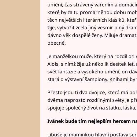
umění, čas strávený vařením a domácí
které by za tu promarněnou dobu mohl
těch největších literárních klasiků, kt
žije, vytvořit zcela jiný vesmír plný dra
dávno věk dospělé ženy. Miluje dramata,
obecně.
Je manželkou muže, který na rozdíl od 
Fai
Alois, s nímž žije už několik desítek le
svět fantazie a vysokého umění, on dáv
stará o výstavní šampiony. Knihami by 
Přesto jsou ti dva dvojice, která má poř
dvěma naprosto rozdílnými světy je přev
spojuje společný život na statku, láska, 
Ivánek bude tím nejlepším hercem na
Libuše je maminkou hlavní postavy ser