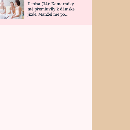
Denisa (34): Kamarádky
mě přemluvily k dámské
jízdě. Manžel mě po
návratu zaskočil