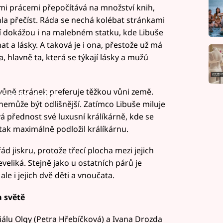
mi prácemi přepočítává na množství knih,
a přečíst. Ráda se nechá kolébat stránkami
eří dokážou i na malebném statku, kde Libuše
mat a lásky. A taková je i ona, přestože už má
 hlavně ta, která se týkají lásky a mužů
vůně stránek preferuje těžkou vůni země.
led to fetch
t, nemůže být odlišnější. Zatímco Libuše miluje
á přednost své luxusní králíkárně, kde se
tak maximálně podložil králíkárnu.
ád jiskru, protože třecí plocha mezi jejich
eliká. Stejně jako u ostatních párů je
ale i jejich dvě děti a vnoučata.
 světě
iálu Olgy (Petra Hřebíčková) a Ivana Drozda