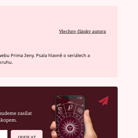
Všechny články autora
webu Prima ženy. Psala hlavně o seriálech a
okruhu.
budeme zasílat
oskopem.
ODESLAT