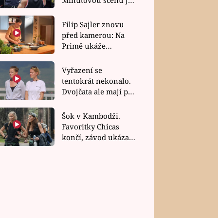
bez dubla
Filip Sajler znovu
před kamerou: Na
Primě ukáže
poctivou kuchyni i
rychlé recepty
Vyřazení se
tentokrát nekonalo.
Dvojčata ale mají po
uzavření třetí etapy
závodu nůž na krku
Šok v Kambodži.
Favoritky Chicas
končí, závod ukázal
svou nejtvrdší tvář