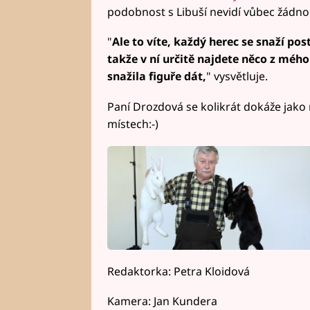
podobnost s Libuší nevidí vůbec žádno
"
Ale to víte, každý herec se snaží pos
takže v ní určitě najdete něco z mé
snažila figuře dát,
" vysvětluje.
Paní Drozdová se kolikrát dokáže jako
místech:-)
Redaktorka: Petra Kloidová
Kamera: Jan Kundera