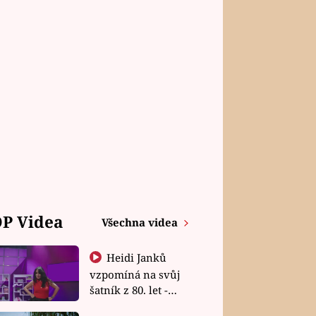
P Videa
Všechna videa
Heidi Janků
vzpomíná na svůj
šatník z 80. let -
Shopaholičky