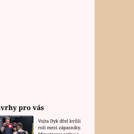
vrhy pro vás
Vojta Dyk dřel kvůli
roli mezi zápasníky.
Minutovou scénu jel