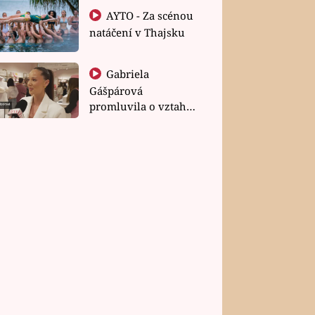
AYTO - Za scénou
natáčení v Thajsku
Gabriela
Gášpárová
promluvila o vztahu
a zakládání rodiny