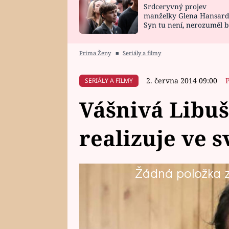
Srdceryvný projev
SNÁŘ
CELEBRITY
manželky Glena Hansard
Syn tu není, nerozuměl b
HOROSKOP NA
VAŘENÍ
tomu, vysvětlila
ROK 2023
Prima Ženy
■
Seriály a filmy
2. června 2014 09:00
SERIÁLY A FILMY
Vášnivá Libuš
realizuje ve 
Žádná položka z 
Libuše Drozdová tvrdí, že v živ
manžela Aloise a Čechova. Ruská 
pro Libuši slast, kterou si dopř
každý den. Jakoby snad ani nepat