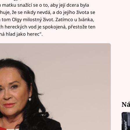
u matku snažící se o to, aby její dcera byla
uje, že se nikdy nevdá, a do jejího života se
 na tom Olgy milostný život. Zatímco u Ivánka,
ých hereckých vod je spokojená, přestože ten
á hlad jako herec".
Ná