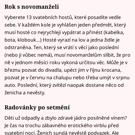
Rok s novomanželi
Vyberete 13 svatebních hostů, které posadíte vedle
sebe. V každém kole je vyhlášen jeden předmět, který
musí hosté co nejrychleji vypátrat a přinést (kabelka,
bota, klobouk…) Hosté vyrazí na lov a jedna židle je
odstraněna. Ten, který se vrátí s věcí jako poslední
(nebo ji vůbec nemá), musí novomanželům slíbit, že pro
ně v jednom měsíci roku vykoná určitou věc. Může je v
březnu pozvat do divadla, upéct jim v říjnu krocana,
pozvat je v červnu na chalupu nebo třeba umýt v srpnu
auto. Poslední, který zvítězí naopak dostane něco od
ženicha a nevěsty.
Radovánky po setmění
Děti už odpadly a zbylo zdravé jádro posilněné vínem?
Je čas na trochu zábavného erotického virblu před
svatební nocí. Ženich sundá nevěstě podvazek. Ale