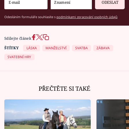
ODESLAT
Odesláním formuláře souhlasíte s
podmínkami zpracování osobních údajů
Sdílejte článek
ŠTÍTKY
LÁSKA
MANŽELSTVÍ
SVATBA
ZÁBAVA
SVATEBNÍ HRY
PŘEČTĚTE SI TAKÉ