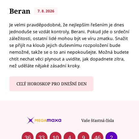
Beran
7. 8. 2026
Je velmi pravděpodobné, že nejlepším řešením je dnes
jednoduše se vzdát kontroly, Berani. Pokud jde o srdeční
záležitosti, ostatní lidé mohou být ve víru zmatku. Snažit
se přijít na kloub jejich duševnímu rozpoložení bude
nemožné, takže se o to ani nepokoušejte. Možná budete
chtít nechat věci plynout a uvidíte, jak dopadnete zítra,
než uděláte nějaké zásadní kroky.
CELÝ HOROSKOP PRO DNEŠNÍ DEN
Vaše šťastná čísla
36
33
10
4
9
46
2