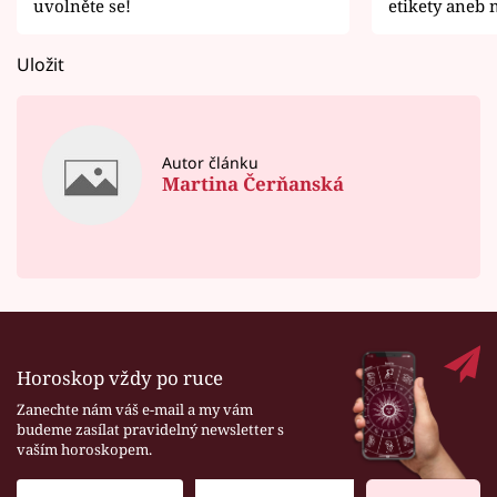
uvolněte se!
etikety aneb n
Uložit
Autor článku
Martina Čerňanská
Horoskop vždy po ruce
Zanechte nám váš e-mail a my vám
budeme zasílat pravidelný newsletter s
vaším horoskopem.