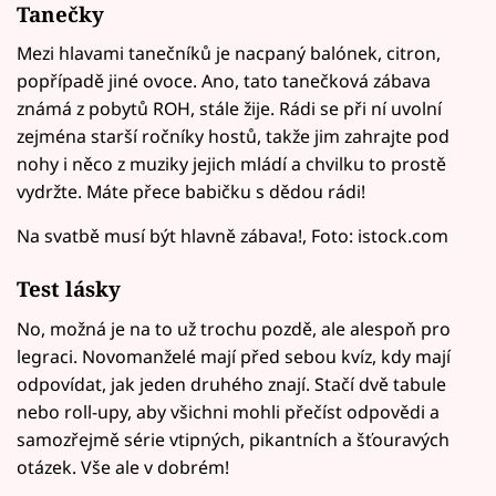
Tanečky
Mezi hlavami tanečníků je nacpaný balónek, citron,
popřípadě jiné ovoce. Ano, tato tanečková zábava
známá z pobytů ROH, stále žije. Rádi se při ní uvolní
zejména starší ročníky hostů, takže jim zahrajte pod
nohy i něco z muziky jejich mládí a chvilku to prostě
vydržte. Máte přece babičku s dědou rádi!
Na svatbě musí být hlavně zábava!, Foto: istock.com
Test lásky
No, možná je na to už trochu pozdě, ale alespoň pro
legraci. Novomanželé mají před sebou kvíz, kdy mají
odpovídat, jak jeden druhého znají. Stačí dvě tabule
nebo roll-upy, aby všichni mohli přečíst odpovědi a
samozřejmě série vtipných, pikantních a šťouravých
otázek. Vše ale v dobrém!