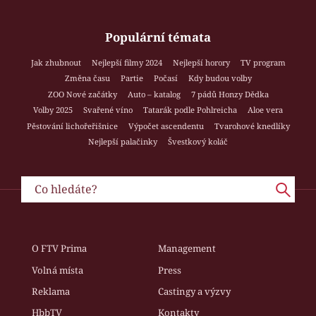
Populární témata
Jak zhubnout
Nejlepší filmy 2024
Nejlepší horory
TV program
Změna času
Partie
Počasí
Kdy budou volby
ZOO Nové začátky
Auto – katalog
7 pádů Honzy Dědka
Volby 2025
Svařené víno
Tatarák podle Pohlreicha
Aloe vera
Pěstování lichořeřišnice
Výpočet ascendentu
Tvarohové knedlíky
Nejlepší palačinky
Švestkový koláč
O FTV Prima
Management
Volná místa
Press
Reklama
Castingy a výzvy
HbbTV
Kontakty