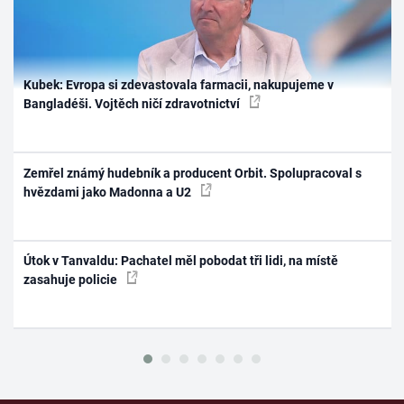
Kubek: Evropa si zdevastovala farmacii, nakupujeme v
Bangladéši. Vojtěch ničí zdravotnictví
Zemřel známý hudebník a producent Orbit. Spolupracoval s
hvězdami jako Madonna a U2
Útok v Tanvaldu: Pachatel měl pobodat tři lidi, na místě
zasahuje policie