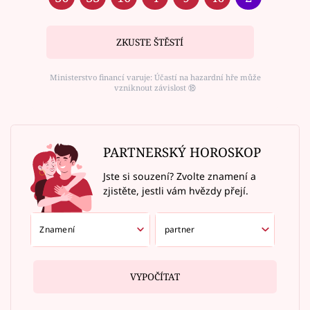
ZKUSTE ŠTĚSTÍ
Ministerstvo financí varuje: Účastí na hazardní hře může
vzniknout závislost ⑱
PARTNERSKÝ HOROSKOP
Jste si souzení? Zvolte znamení a
zjistěte, jestli vám hvězdy přejí.
VYPOČÍTAT