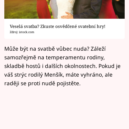
Horoskopy
Sledujte prima+
Veselá svatba? Zkuste osvědčené svatební hry!
Filmový festival Karlovy Vary
Zdroj: istock.com
Pořady
Může být na svatbě vůbec nuda? Záleží
samozřejmě na temperamentu rodiny,
Mámy sobě
skladbě hostů i dalších okolnostech. Pokud je
váš strýc rodilý Menšík, máte vyhráno, ale
Přihlášení
raději se proti nudě pojistěte.
Sledujte nás