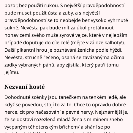
pozor, bez použití rukou. S největší pravděpodobností
bude muset použít ústa a zuby, a s největší
pravděpodobností se to neobejde bez vysoko vyhrnuté
sukně. Nevěsta pak bude mít za úkol protáhnout
nohavicemi svého muže syrové vejce, které v nejlepším
případě doputuje do cíle celé (mějte v záloze kalhoty!).
Další pikantní hrou je poznávání ženicha podle hýždí.
Nevěsta, stručně řečeno, osahá se zavázanýma očima
zadky vybraných pánů, aby zjistila, který patří tomu
jejímu.
Nezvaní hosté
Dohodnuté scénky jsou tanečkem na tenkém ledě, ale
když se povedou, stojí to za to. Chce to opravdu dobré
herce, cit pro načasování a pevné nervy. Nejznámější je,
že se dostaví rozezlená mladá žena s miminem /nebo
vycpaným těhotenským břichem/ a shání se po