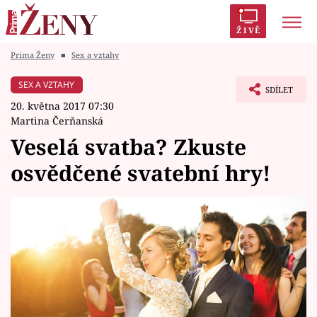
ŽIVĚ
Prima Ženy
■
Sex a vztahy
Trendy:
Polabí
Inspekce
Prostřeno!
AYTO?
SEX A VZTAHY
SDÍLET
Módní alarm
Zrádci
Proměny
20. května 2017 07:30
Martina Čerňanská
Veselá svatba? Zkuste
osvědčené svatební hry!
Témata
Celebrity
Vztahy
Seriály