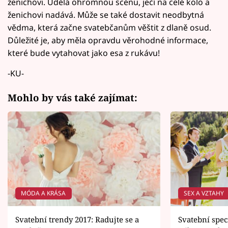
ženichovi. Udělá ohromnou scénu, ječí na celé kolo a
ženichovi nadává. Může se také dostavit neodbytná
vědma, která začne svatebčanům věštit z dlaně osud.
Důležité je, aby měla opravdu věrohodné informace,
které bude vytahovat jako esa z rukávu!
-KU-
Mohlo by vás také zajímat:
MÓDA A KRÁSA
SEX A VZTAHY
Svatební trendy 2017: Radujte se a
Svatební spec