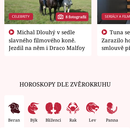
CELEBRITY
SERIÁLY A FIL
8 fotografií
Michal Dlouhý v sedle
Tuna se chtěl vrátit domů.
slavného filmového koně.
Zarazilo ho
Jezdil na něm i Draco Malfoy
smlouvě př
zemřít
HOROSKOPY DLE ZVĚROKRUHU
Beran
Býk
Blíženci
Rak
Lev
Panna
V