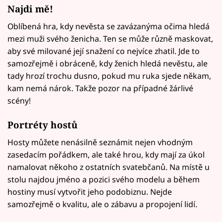
Najdi mě!
Oblíbená hra, kdy nevěsta se zavázanýma očima hledá
mezi muži svého ženicha. Ten se může různě maskovat,
aby své milované její snažení co nejvíce zhatil. Jde to
samozřejmě i obráceně, kdy ženich hledá nevěstu, ale
tady hrozí trochu dusno, pokud mu ruka sjede někam,
kam nemá nárok. Takže pozor na případné žárlivé
scény!
Portréty hostů
Hosty můžete nenásilně seznámit nejen vhodným
zasedacím pořádkem, ale také hrou, kdy mají za úkol
namalovat někoho z ostatních svatebčanů. Na místě u
stolu najdou jméno a pozici svého modelu a během
hostiny musí vytvořit jeho podobiznu. Nejde
samozřejmě o kvalitu, ale o zábavu a propojení lidí.