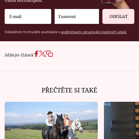
vaším horoskopem.
ODESLAT
Odesláním formuláře souhlasíte s
podmínkami zpracování osobních údajů
Sdílejte článek
PŘEČTĚTE SI TAKÉ