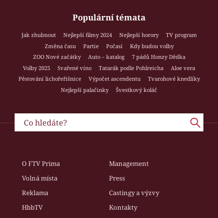
Populární témata
Jak zhubnout
Nejlepší filmy 2024
Nejlepší horory
TV program
Změna času
Partie
Počasí
Kdy budou volby
ZOO Nové začátky
Auto – katalog
7 pádů Honzy Dědka
Volby 2025
Svařené víno
Tatarák podle Pohlreicha
Aloe vera
Pěstování lichořeřišnice
Výpočet ascendentu
Tvarohové knedlíky
Nejlepší palačinky
Švestkový koláč
O FTV Prima
Management
Volná místa
Press
Reklama
Castingy a výzvy
HbbTV
Kontakty