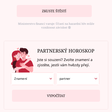
ZKUSTE ŠTĚSTÍ
Ministerstvo financí varuje: Účastí na hazardní hře může
vzniknout závislost ⑱
PARTNERSKÝ HOROSKOP
Jste si souzení? Zvolte znamení a
zjistěte, jestli vám hvězdy přejí.
VYPOČÍTAT