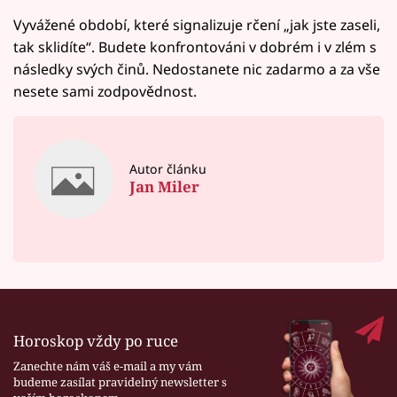
Vyvážené období, které signalizuje rčení „jak jste zaseli,
tak sklidíte“. Budete konfrontováni v dobrém i v zlém s
následky svých činů. Nedostanete nic zadarmo a za vše
nesete sami zodpovědnost.
Autor článku
Jan Miler
Horoskop vždy po ruce
Zanechte nám váš e-mail a my vám
budeme zasílat pravidelný newsletter s