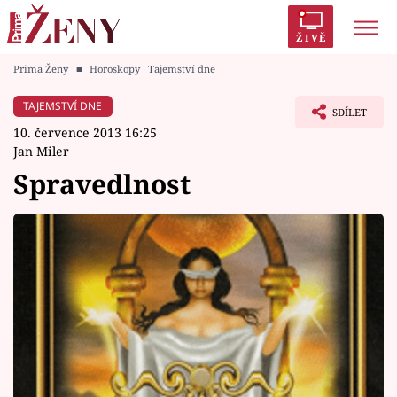
ŽIVĚ
Prima Ženy
■
Horoskopy
Tajemství dne
Trendy:
Polabí
Inspekce
Prostřeno!
AYTO?
TAJEMSTVÍ DNE
SDÍLET
Módní alarm
Zrádci
Proměny
10. července 2013 16:25
Jan Miler
Spravedlnost
Témata
Celebrity
Vztahy
Seriály