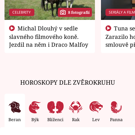
CELEBRITY
SERIÁLY A FIL
8 fotografií
Michal Dlouhý v sedle
Tuna se chtěl vrátit domů.
slavného filmového koně.
Zarazilo ho
Jezdil na něm i Draco Malfoy
smlouvě př
zemřít
HOROSKOPY DLE ZVĚROKRUHU
Beran
Býk
Blíženci
Rak
Lev
Panna
V