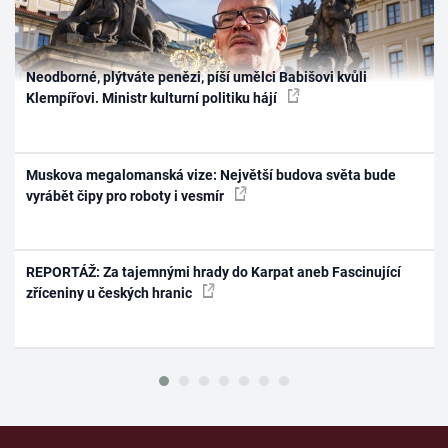
Neodborné, plýtváte penězi, píší umělci Babišovi kvůli
Klempířovi. Ministr kulturní politiku hájí
Muskova megalomanská vize: Největší budova světa bude
vyrábět čipy pro roboty i vesmír
REPORTÁŽ: Za tajemnými hrady do Karpat aneb Fascinující
zříceniny u českých hranic