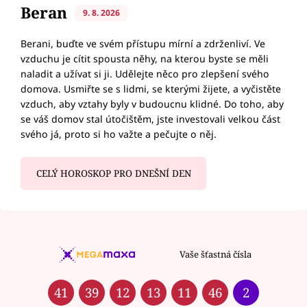
Beran
9. 8. 2026
Berani, buďte ve svém přístupu mírní a zdrženliví. Ve
vzduchu je cítit spousta něhy, na kterou byste se měli
naladit a užívat si ji. Udělejte něco pro zlepšení svého
domova. Usmiřte se s lidmi, se kterými žijete, a vyčistěte
vzduch, aby vztahy byly v budoucnu klidné. Do toho, aby
se váš domov stal útočištěm, jste investovali velkou část
svého já, proto si ho važte a pečujte o něj.
CELÝ HOROSKOP PRO DNEŠNÍ DEN
Vaše šťastná čísla
41
39
12
13
11
46
2