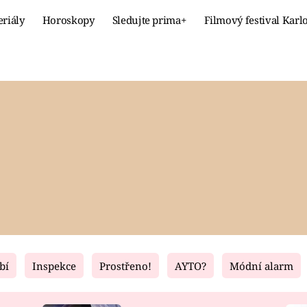
eriály
Horoskopy
Sledujte prima+
Filmový festival Karl
Celebrity
Recept
MÓDA A KRÁSA
HLAVNÍ JÍ
VZTAHY A SEX
SLADKÉ
PRIMA MAMINKA
ZDRAVÉ
bí
Inspekce
Prostřeno!
AYTO?
Módní alarm
Fresh
Living
RECEPTY
BYDLENÍ