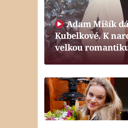
Adam Mišík dá
Kubelkové. K nar
velkou romantik