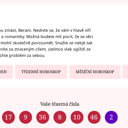
 zmást, Berani. Nedivte se, že vám v hlavě víří
ky a romantiky. Možná budete mít pocit, že se věci
jim mohli skutečně porozumět. Snažte se nebýt tak
honíte za ztraceným cílem, zatímco vlak vyjíždí ze
echte problém za sebou.
DEN
TÝDENNÍ HOROSKOP
MĚSÍČNÍ HOROSKOP
Vaše šťastná čísla
17
9
36
8
10
46
2