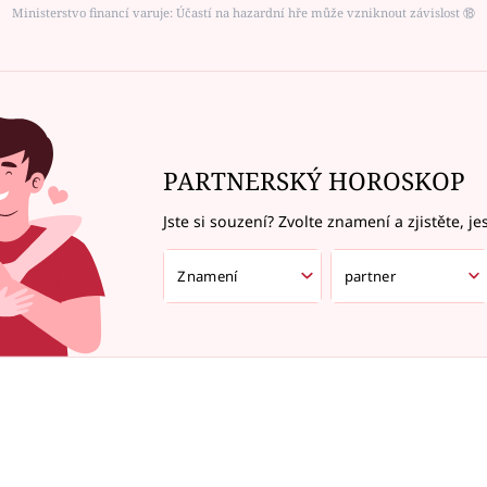
Ministerstvo financí varuje: Účastí na hazardní hře může vzniknout závislost ⑱
PARTNERSKÝ HOROSKOP
Jste si souzení? Zvolte znamení a zjistěte, je