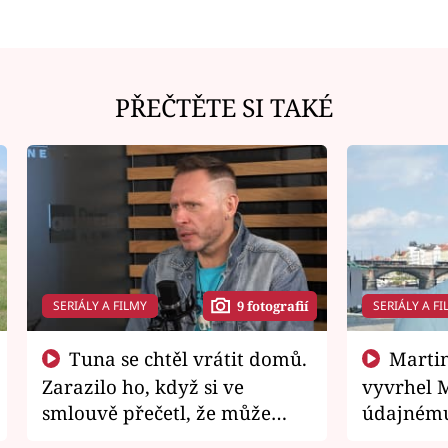
PŘEČTĚTE SI TAKÉ
SERIÁLY A FILMY
SERIÁLY A FI
9 fotografií
Tuna se chtěl vrátit domů.
Martin Písařík jako
Zarazilo ho, když si ve
vyvrhel 
smlouvě přečetl, že může
údajnému
zemřít
je v nemil