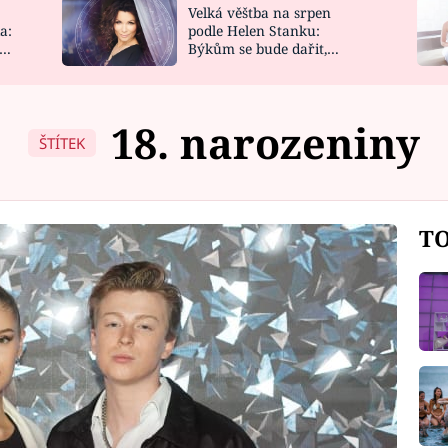
Velká věštba na srpen
NOVINKY
ZAHRADA
a:
podle Helen Stanku:
y
Býkům se bude dařit,
VIDEORECEPTY
DESIGN
Vodnáře čeká jízda
18. narozeniny
ŠTÍTEK
TO