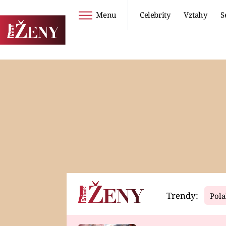
Menu
Celebrity
Vztahy
S
Seriály
Životní styl
ZOO
DIETY A HUBNUTÍ
PROSTŘENO!
CESTOVÁNÍ A
DOVOLENÁ
DUCH
ZDRAVÍ
Trendy:
Pola
Horoskopy
Video
ASTROČLÁNKY
SERIÁLY