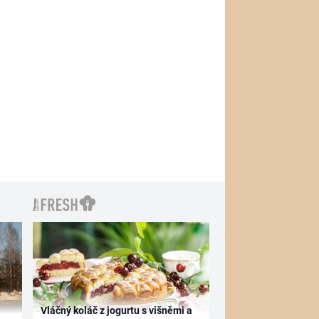
Vláčný koláč z jogurtu s višněmi a