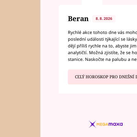
Beran
8. 8. 2026
Rychlé akce tohoto dne vás mohou
poslední události týkající se lás
dějí příliš rychle na to, abyste 
analytičtí. Možná zjistíte, že se 
stanice. Naskočte na palubu a n
CELÝ HOROSKOP PRO DNEŠNÍ 