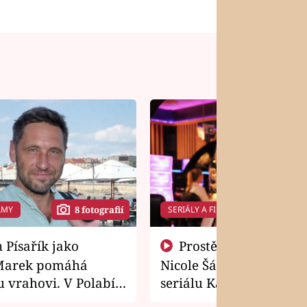
LMY
SERIÁLY A FILMY
8 fotografií
14 f
Prostě si o to řekla! Takhle
Marek pomáhá
Nicole Šáchová získala r
 vrahovi. V Polabí
seriálu Kamarádi
osti