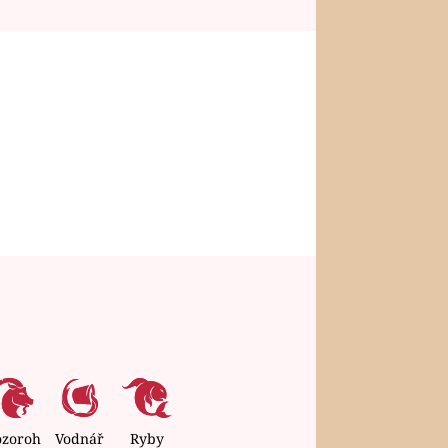
ozoroh
Vodnář
Ryby