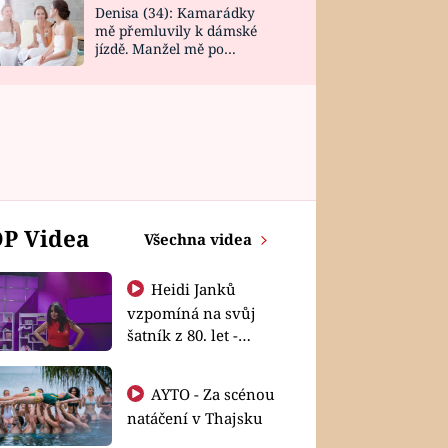
Denisa (34): Kamarádky
mě přemluvily k dámské
jízdě. Manžel mě po
návratu zaskočil
P Videa
Všechna videa
Heidi Janků
vzpomíná na svůj
šatník z 80. let -
Shopaholičky
AYTO - Za scénou
natáčení v Thajsku