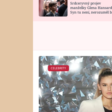
Srdceryvný projev
SNÁŘ
CELEBRITY
manželky Glena Hansard
Syn tu není, nerozuměl b
HOROSKOP NA
VAŘENÍ
tomu, vysvětlila
ROK 2023
CELEBRITY