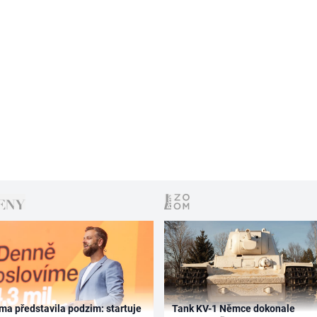
ma představila podzim: startuje
Tank KV-1 Němce dokonale