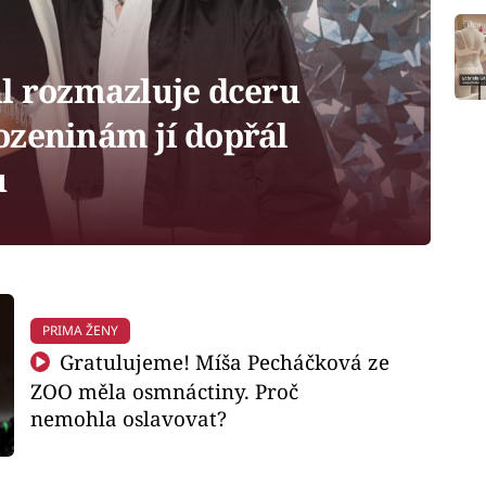
l rozmazluje dceru
ozeninám jí dopřál
u
PRIMA ŽENY
Gratulujeme! Míša Pecháčková ze
ZOO měla osmnáctiny. Proč
nemohla oslavovat?