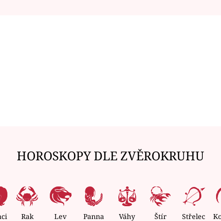
HOROSKOPY DLE ZVĚROKRUHU
nci
Rak
Lev
Panna
Váhy
Štír
Střelec
K