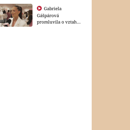
Gabriela
Gášpárová
promluvila o vztahu
a zakládání rodiny