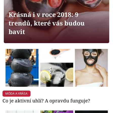
Horoskopy
Sledujte prima+
Krásná i v roce 2018: 9
trendů, které vás budou
Filmový festival Karlovy Vary
bavit
Pořady
Mámy sobě
Přihlášení
Sledujte nás
MÓDA A KRÁSA
Co je aktivní uhlí? A opravdu funguje?