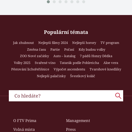
Populární témata
Jak zhubnout
Nejlepší filmy 2024
Nejlepší horory
TV program
Změna času
Partie
Počasí
Kdy budou volby
ZOO Nové začátky
Auto – katalog
7 pádů Honzy Dědka
Volby 2025
Svařené víno
Tatarák podle Pohlreicha
Aloe vera
Pěstování lichořeřišnice
Výpočet ascendentu
Tvarohové knedlíky
Nejlepší palačinky
Švestkový koláč
O FTV Prima
Management
Volná místa
Press