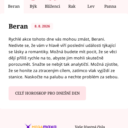
Beran
Býk
Blíženci
Rak
Lev
Panna
V
Beran
8. 8. 2026
Rychlé akce tohoto dne vás mohou zmást, Berani.
Nedivte se, že vám v hlavě víří poslední události týkající
se lásky a romantiky. Možná budete mít pocit, že se věci
dějí příliš rychle na to, abyste jim mohli skutečně
porozumět. Snažte se nebýt tak analytičtí. Možná zjistíte,
že se honíte za ztraceným cílem, zatímco vlak vyjíždí ze
stanice. Naskočte na palubu a nechte problém za sebou.
CELÝ HOROSKOP PRO DNEŠNÍ DEN
Vaše šťastná čísla