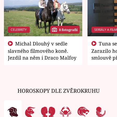
CELEBRITY
SERIÁLY A FIL
8 fotografií
Michal Dlouhý v sedle
Tuna se chtěl vrátit domů.
slavného filmového koně.
Zarazilo ho
Jezdil na něm i Draco Malfoy
smlouvě př
zemřít
HOROSKOPY DLE ZVĚROKRUHU