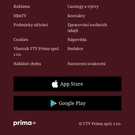
Reklama
Castingy a výzvy
HbbTV
Kontakty
Podmínky užívání
Zpracování osobních
údajů
Cookies
Nápověda
Vlastník FTV Prima spol.
Redakce
s r.o.
Nahlásit chybu
Nastavení soukromí
App Store
Google Play
© FTV Prima spol. s r.o.