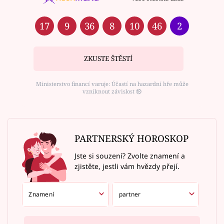
17
9
36
8
10
46
2
ZKUSTE ŠTĚSTÍ
Ministerstvo financí varuje: Účastí na hazardní hře může
vzniknout závislost ⑱
PARTNERSKÝ HOROSKOP
Jste si souzení? Zvolte znamení a
zjistěte, jestli vám hvězdy přejí.