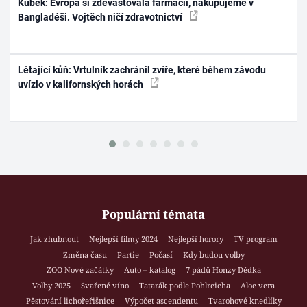
Kubek: Evropa si zdevastovala farmacii, nakupujeme v
Bangladéši. Vojtěch ničí zdravotnictví
Létající kůň: Vrtulník zachránil zvíře, které během závodu
uvízlo v kalifornských horách
Populární témata
Jak zhubnout
Nejlepší filmy 2024
Nejlepší horory
TV program
Změna času
Partie
Počasí
Kdy budou volby
ZOO Nové začátky
Auto – katalog
7 pádů Honzy Dědka
Volby 2025
Svařené víno
Tatarák podle Pohlreicha
Aloe vera
Pěstování lichořeřišnice
Výpočet ascendentu
Tvarohové knedlíky