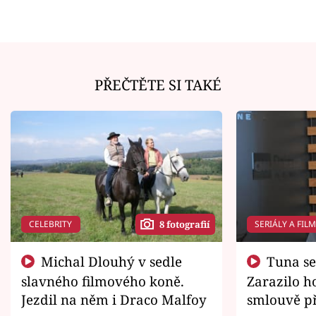
PŘEČTĚTE SI TAKÉ
CELEBRITY
SERIÁLY A FIL
8 fotografií
Michal Dlouhý v sedle
Tuna se chtěl vrátit domů.
slavného filmového koně.
Zarazilo ho
Jezdil na něm i Draco Malfoy
smlouvě př