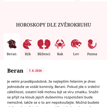
zemřít
HOROSKOPY DLE ZVĚROKRUHU
Beran
Býk
Blíženci
Rak
Lev
Panna
V
Beran
7. 8. 2026
Je velmi pravděpodobné, že nejlepším řešením je dnes
jednoduše se vzdát kontroly, Berani. Pokud jde o srdeční
záležitosti, ostatní lidé mohou být ve víru zmatku. Snažit
se přijít na kloub jejich duševnímu rozpoložení bude
nemožné, takže se o to ani nepokoušejte. Možná budete