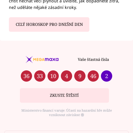
chtít nechat věci plynout a uvidíte, jak dopadnete zítra,
než uděláte nějaké zásadní kroky.
CELÝ HOROSKOP PRO DNEŠNÍ DEN
Vaše šťastná čísla
36
33
10
4
9
46
2
ZKUSTE ŠTĚSTÍ
Ministerstvo financí varuje: Účastí na hazardní hře může
vzniknout závislost ⑱