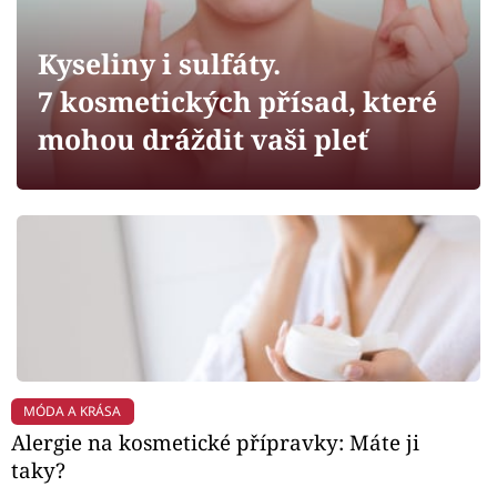
Horoskopy
Sledujte prima+
Kyseliny i sulfáty.
7 kosmetických přísad, které
Filmový festival Karlovy Vary
mohou dráždit vaši pleť
Pořady
Mámy sobě
Přihlášení
Sledujte nás
MÓDA A KRÁSA
Alergie na kosmetické přípravky: Máte ji
taky?