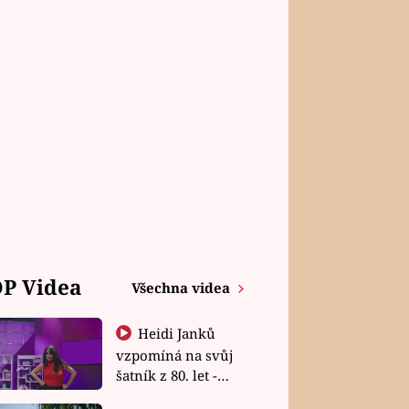
P Videa
Všechna videa
Heidi Janků
vzpomíná na svůj
šatník z 80. let -
Shopaholičky