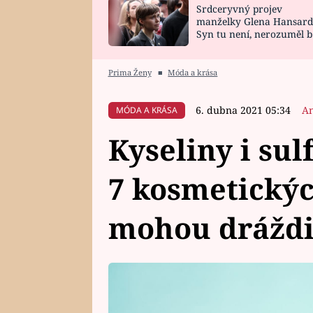
Srdceryvný projev
SNÁŘ
CELEBRITY
manželky Glena Hansard
Syn tu není, nerozuměl b
HOROSKOP NA
VAŘENÍ
tomu, vysvětlila
ROK 2023
Prima Ženy
■
Móda a krása
6. dubna 2021 05:34
A
MÓDA A KRÁSA
Kyseliny i sulf
7 kosmetickýc
mohou dráždit