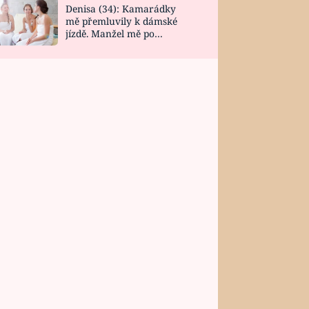
Denisa (34): Kamarádky
mě přemluvily k dámské
jízdě. Manžel mě po
návratu zaskočil