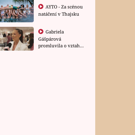
AYTO - Za scénou
natáčení v Thajsku
Gabriela
Gášpárová
promluvila o vztahu
a zakládání rodiny