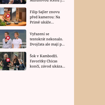
bez dubla
Filip Sajler znovu
před kamerou: Na
Primě ukáže
poctivou kuchyni i
rychlé recepty
Vyřazení se
tentokrát nekonalo.
Dvojčata ale mají po
uzavření třetí etapy
závodu nůž na krku
Šok v Kambodži.
Favoritky Chicas
končí, závod ukázal
svou nejtvrdší tvář