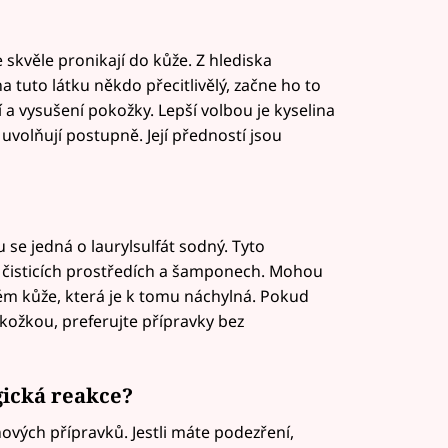
e skvěle pronikají do kůže. Z hlediska
a tuto látku někdo přecitlivělý, začne ho to
í a vysušení pokožky. Lepší volbou je kyselina
 uvolňují postupně. Její předností jsou
u se jedná o laurylsulfát sodný. Tyto
 čisticích prostředích a šamponech. Mohou
ém kůže, která je k tomu náchylná. Pokud
okožkou, preferujte přípravky bez
rgická reakce?
vých přípravků. Jestli máte podezření,