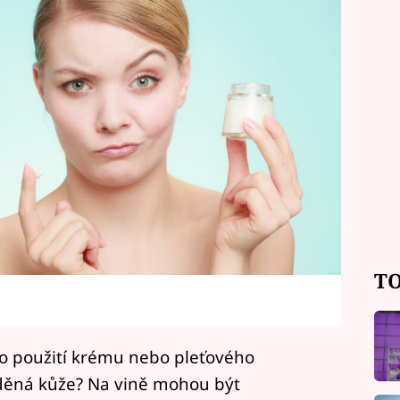
TO
po použití krému nebo pleťového
děná kůže? Na vině mohou být