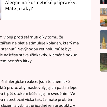
Alergie na kosmetické přípravky:
Máte ji taky?
 v boji proti stárnutí díky tomu, že
záření na pleť a stimuluje kolagen, který má
 stárnutí. Nevýhodou retinolu může být
le naštěstí stává zřídkakdy. Nicméně pokud
rém bez této látky.
ožní alergické reakce. Jsou to chemické
ktů proto, aby maskovaly jejich pach a lépe
hou trpět otokem kůže a jejím svěděním. Ve
natéct oční víčka tak, že máte problém
 složení a vybírat případně jen produkty, v