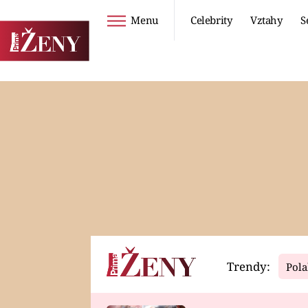
Menu
Celebrity
Vztahy
S
Seriály
Životní styl
ZOO
DIETY A HUBNUTÍ
PROSTŘENO!
CESTOVÁNÍ A
DOVOLENÁ
DUCH
ZDRAVÍ
Trendy:
Pola
Horoskopy
Video
ASTROČLÁNKY
SERIÁLY