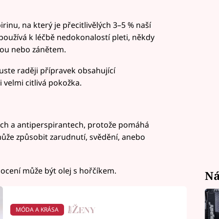
irinu, na který je přecitlivělých 3–5 % naší
používá k léčbě nedokonalostí pleti, někdy
kou nebo zánětem.
uste raději přípravek obsahující
 velmi citlivá pokožka.
ech a antiperspirantech, protože pomáhá
 může způsobit zarudnutí, svědění, anebo
ocení může být olej s hořčíkem.
Ná
MÓDA A KRÁSA