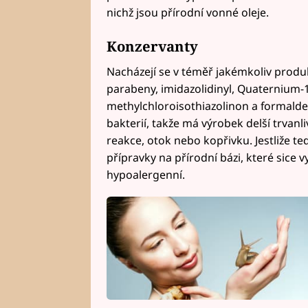
nichž jsou přírodní vonné oleje.
Konzervanty
Nacházejí se v téměř jakémkoliv produk
parabeny, imidazolidinyl, Quaternium-
methylchloroisothiazolinon a formalde
bakterií, takže má výrobek delší trvan
reakce, otok nebo kopřivku. Jestliže ted
přípravky na přírodní bázi, které sice v
hypoalergenní.