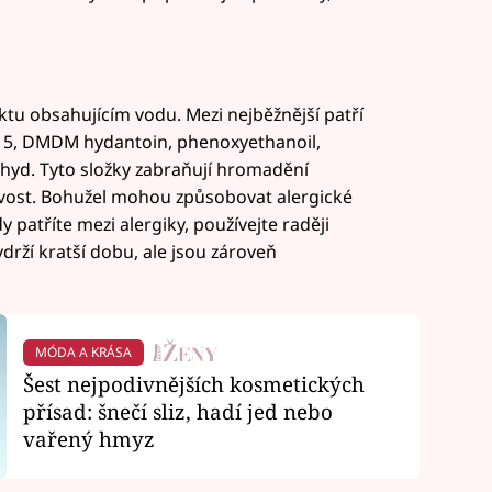
tu obsahujícím vodu. Mezi nejběžnější patří
15, DMDM ​​hydantoin, phenoxyethanoil,
hyd. Tyto složky zabraňují hromadění
livost. Bohužel mohou způsobovat alergické
y patříte mezi alergiky, používejte raději
ydrží kratší dobu, ale jsou zároveň
MÓDA A KRÁSA
Šest nejpodivnějších kosmetických
přísad: šnečí sliz, hadí jed nebo
vařený hmyz