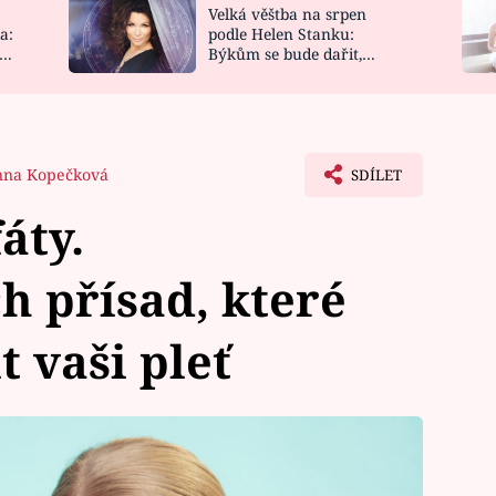
Velká věštba na srpen
NOVINKY
ZAHRADA
a:
podle Helen Stanku:
y
Býkům se bude dařit,
VIDEORECEPTY
DESIGN
Vodnáře čeká jízda
nna Kopečková
SDÍLET
áty.
h přísad, které
 vaši pleť