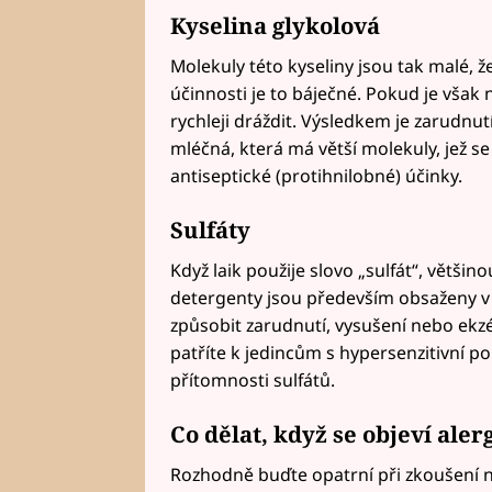
Kyselina glykolová
Molekuly této kyseliny jsou tak malé, ž
účinnosti je to báječné. Pokud je však n
rychleji dráždit. Výsledkem je zarudnut
mléčná, která má větší molekuly, jež se
antiseptické (protihnilobné) účinky.
Sulfáty
Když laik použije slovo „sulfát“, většino
detergenty jsou především obsaženy v
způsobit zarudnutí, vysušení nebo ekz
patříte k jedincům s hypersenzitivní p
přítomnosti sulfátů.
Co dělat, když se objeví ale
Rozhodně buďte opatrní při zkoušení no