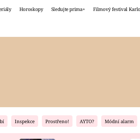
eriály
Horoskopy
Sledujte prima+
Filmový festival Karl
Celebrity
Recept
MÓDA A KRÁSA
HLAVNÍ JÍ
VZTAHY A SEX
SLADKÉ
PRIMA MAMINKA
ZDRAVÉ
bí
Inspekce
Prostřeno!
AYTO?
Módní alarm
Fresh
Living
RECEPTY
BYDLENÍ