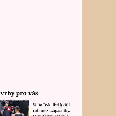
vrhy pro vás
Vojta Dyk dřel kvůli
roli mezi zápasníky.
Minutovou scénu jel